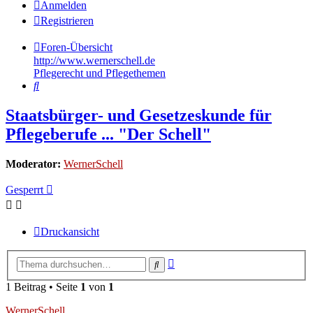
Anmelden
Registrieren
Foren-Übersicht
http://www.wernerschell.de
Pflegerecht und Pflegethemen
Suche
Staatsbürger- und Gesetzeskunde für
Pflegeberufe ... "Der Schell"
Moderator:
WernerSchell
Gesperrt
Druckansicht
Erweiterte
Suche
Suche
1 Beitrag • Seite
1
von
1
WernerSchell