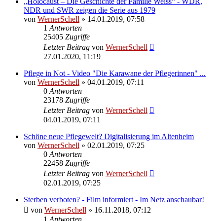
„Holocaust – Die Geschichte der Familie Weiss“ - WDR,
NDR und SWR zeigen die Serie aus 1979
von
WernerSchell
» 14.01.2019, 07:58
1
Antworten
25405
Zugriffe
Letzter Beitrag
von
WernerSchell
27.01.2020, 11:19
Pflege in Not - Video "Die Karawane der Pflegerinnen" ...
von
WernerSchell
» 04.01.2019, 07:11
0
Antworten
23178
Zugriffe
Letzter Beitrag
von
WernerSchell
04.01.2019, 07:11
Schöne neue Pflegewelt? Digitalisierung im Altenheim
von
WernerSchell
» 02.01.2019, 07:25
0
Antworten
22458
Zugriffe
Letzter Beitrag
von
WernerSchell
02.01.2019, 07:25
Sterben verboten? - Film informiert - Im Netz anschaubar!
von
WernerSchell
» 16.11.2018, 07:12
1
Antworten