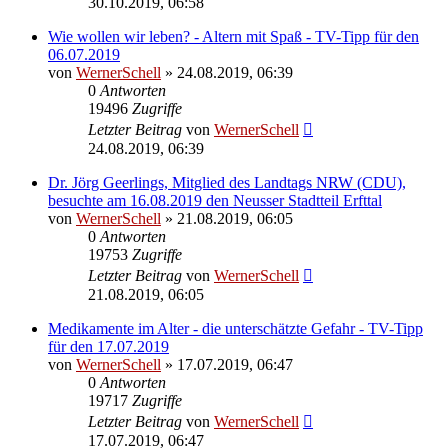
30.10.2019, 06:58
Wie wollen wir leben? - Altern mit Spaß - TV-Tipp für den
06.07.2019
von
WernerSchell
» 24.08.2019, 06:39
0
Antworten
19496
Zugriffe
Letzter Beitrag
von
WernerSchell
24.08.2019, 06:39
Dr. Jörg Geerlings, Mitglied des Landtags NRW (CDU),
besuchte am 16.08.2019 den Neusser Stadtteil Erfttal
von
WernerSchell
» 21.08.2019, 06:05
0
Antworten
19753
Zugriffe
Letzter Beitrag
von
WernerSchell
21.08.2019, 06:05
Medikamente im Alter - die unterschätzte Gefahr - TV-Tipp
für den 17.07.2019
von
WernerSchell
» 17.07.2019, 06:47
0
Antworten
19717
Zugriffe
Letzter Beitrag
von
WernerSchell
17.07.2019, 06:47