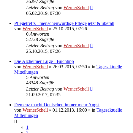
36297
Zugriffe
Letzter Beitrag
von
WernerSchell
05.02.2019, 07:30
Pflegetreffs - menschenwürdige Pflege jetzt & überall
von
WernerSchell
» 25.10.2015, 07:26
0
Antworten
52728
Zugriffe
Letzter Beitrag
von
WernerSchell
25.10.2015, 07:26
Die Alzheimer-Lüge - Buchtipp
von
WernerSchell
» 26.03.2015, 07:50 » in
Tagesaktuelle
Mitteilungen
5
Antworten
48348
Zugriffe
Letzter Beitrag
von
WernerSchell
21.09.2017, 07:35
Demenz macht Deutschen immer mehr Angst
von
WernerSchell
» 01.12.2013, 16:00 » in
Tagesaktuelle
Mitteilungen
1
2