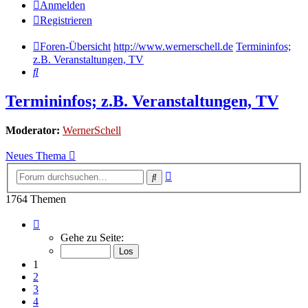
Anmelden
Registrieren
Foren-Übersicht
http://www.wernerschell.de
Termininfos;
z.B. Veranstaltungen, TV
Suche
Termininfos; z.B. Veranstaltungen, TV
Moderator:
WernerSchell
Neues Thema
Erweiterte
Suche
Suche
1764 Themen
Seite
1
Gehe zu Seite:
von
89
1
2
3
4