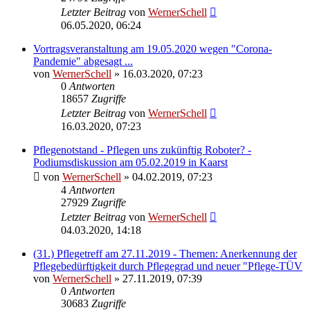
Letzter Beitrag
von
WernerSchell
06.05.2020, 06:24
Vortragsveranstaltung am 19.05.2020 wegen "Corona-
Pandemie" abgesagt ...
von
WernerSchell
» 16.03.2020, 07:23
0
Antworten
18657
Zugriffe
Letzter Beitrag
von
WernerSchell
16.03.2020, 07:23
Pflegenotstand - Pflegen uns zukünftig Roboter? -
Podiumsdiskussion am 05.02.2019 in Kaarst
von
WernerSchell
» 04.02.2019, 07:23
4
Antworten
27929
Zugriffe
Letzter Beitrag
von
WernerSchell
04.03.2020, 14:18
(31.) Pflegetreff am 27.11.2019 - Themen: Anerkennung der
Pflegebedürftigkeit durch Pflegegrad und neuer "Pflege-TÜV
von
WernerSchell
» 27.11.2019, 07:39
0
Antworten
30683
Zugriffe