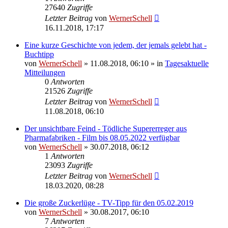
27640
Zugriffe
Letzter Beitrag
von
WernerSchell
16.11.2018, 17:17
Eine kurze Geschichte von jedem, der jemals gelebt hat -
Buchtipp
von
WernerSchell
» 11.08.2018, 06:10 » in
Tagesaktuelle
Mitteilungen
0
Antworten
21526
Zugriffe
Letzter Beitrag
von
WernerSchell
11.08.2018, 06:10
Der unsichtbare Feind - Tödliche Supererreger aus
Pharmafabriken - Film bis 08.05.2022 verfügbar
von
WernerSchell
» 30.07.2018, 06:12
1
Antworten
23093
Zugriffe
Letzter Beitrag
von
WernerSchell
18.03.2020, 08:28
Die große Zuckerlüge - TV-Tipp für den 05.02.2019
von
WernerSchell
» 30.08.2017, 06:10
7
Antworten