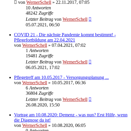
von
WernerSchell
» 22.11.2017, 07:05
10
Antworten
48242
Zugriffe
Letzter Beitrag
von
WernerSchell
05.07.2021, 06:50
COVID 21 - Die nächste Pandemie kommt bestimmt! -
Pflegefortbildung am 22.04.2021
von
WernerSchell
» 07.04.2021, 07:02
1
Antworten
19481
Zugriffe
Letzter Beitrag
von
WernerSchell
06.05.2021, 17:02
Pflegetreff am 10.05.2017 - Versorgungsplanung ...
von
WernerSchell
» 10.05.2017, 06:36
6
Antworten
36804
Zugriffe
Letzter Beitrag
von
WernerSchell
26.08.2020, 15:50
Vortrag am 10.08.2020: Demenz - was nun? Erst Hilfe, wenn
die Diagnose da ist!
von
WernerSchell
» 10.08.2020, 06:05
0
Antworten