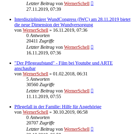
Letzter Beitrag
von
WernerSchell
27.11.2019, 07:39
Interdisziplinärer WundCongress (IWC) am 28.11.2019 bietet
die neue Dimension der Wundversorgung
von
WernerSchell
» 16.11.2019, 07:36
0
Antworten
20411
Zugriffe
Letzter Beitrag
von
WernerSchell
16.11.2019, 07:36
"Der Pflegeaufstand" - Film bei Youtube und ARTE
anschaubar
von
WernerSchell
» 01.02.2018, 06:31
5
Antworten
30560
Zugriffe
Letzter Beitrag
von
WernerSchell
11.11.2019, 07:55
Pflegefall in der Familie: Hilfe für Angehörige
von
WernerSchell
» 30.10.2019, 06:58
0
Antworten
20707
Zugriffe
Letzter Beitrag
von
WernerSchell