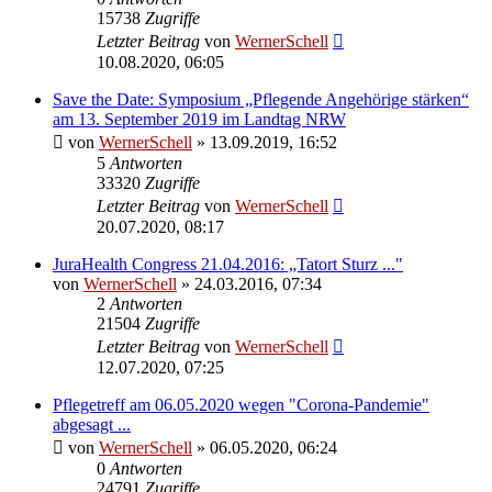
15738
Zugriffe
Letzter Beitrag
von
WernerSchell
10.08.2020, 06:05
Save the Date: Symposium „Pflegende Angehörige stärken“
am 13. September 2019 im Landtag NRW
von
WernerSchell
» 13.09.2019, 16:52
5
Antworten
33320
Zugriffe
Letzter Beitrag
von
WernerSchell
20.07.2020, 08:17
JuraHealth Congress 21.04.2016: „Tatort Sturz ..."
von
WernerSchell
» 24.03.2016, 07:34
2
Antworten
21504
Zugriffe
Letzter Beitrag
von
WernerSchell
12.07.2020, 07:25
Pflegetreff am 06.05.2020 wegen "Corona-Pandemie"
abgesagt ...
von
WernerSchell
» 06.05.2020, 06:24
0
Antworten
24791
Zugriffe