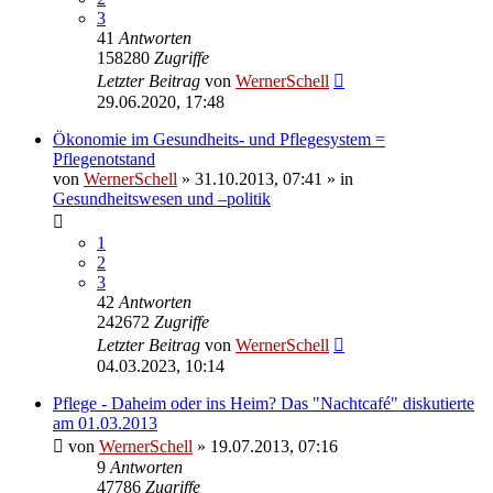
3
41
Antworten
158280
Zugriffe
Letzter Beitrag
von
WernerSchell
29.06.2020, 17:48
Ökonomie im Gesundheits- und Pflegesystem =
Pflegenotstand
von
WernerSchell
» 31.10.2013, 07:41 » in
Gesundheitswesen und –politik
1
2
3
42
Antworten
242672
Zugriffe
Letzter Beitrag
von
WernerSchell
04.03.2023, 10:14
Pflege - Daheim oder ins Heim? Das "Nachtcafé" diskutierte
am 01.03.2013
von
WernerSchell
» 19.07.2013, 07:16
9
Antworten
47786
Zugriffe