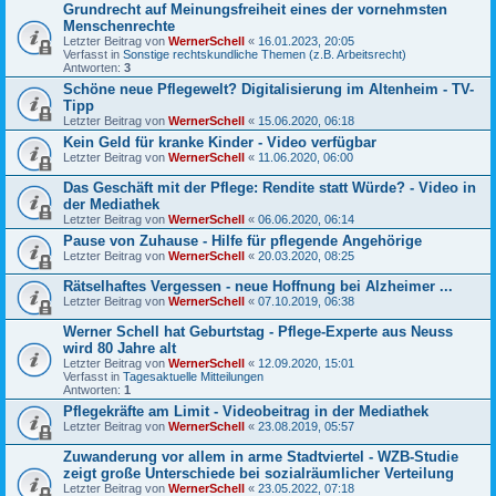
Grundrecht auf Meinungsfreiheit eines der vornehmsten
Menschenrechte
Letzter Beitrag von
WernerSchell
«
16.01.2023, 20:05
Verfasst in
Sonstige rechtskundliche Themen (z.B. Arbeitsrecht)
Antworten:
3
Schöne neue Pflegewelt? Digitalisierung im Altenheim - TV-
Tipp
Letzter Beitrag von
WernerSchell
«
15.06.2020, 06:18
Kein Geld für kranke Kinder - Video verfügbar
Letzter Beitrag von
WernerSchell
«
11.06.2020, 06:00
Das Geschäft mit der Pflege: Rendite statt Würde? - Video in
der Mediathek
Letzter Beitrag von
WernerSchell
«
06.06.2020, 06:14
Pause von Zuhause - Hilfe für pflegende Angehörige
Letzter Beitrag von
WernerSchell
«
20.03.2020, 08:25
Rätselhaftes Vergessen - neue Hoffnung bei Alzheimer ...
Letzter Beitrag von
WernerSchell
«
07.10.2019, 06:38
Werner Schell hat Geburtstag - Pflege-Experte aus Neuss
wird 80 Jahre alt
Letzter Beitrag von
WernerSchell
«
12.09.2020, 15:01
Verfasst in
Tagesaktuelle Mitteilungen
Antworten:
1
Pflegekräfte am Limit - Videobeitrag in der Mediathek
Letzter Beitrag von
WernerSchell
«
23.08.2019, 05:57
Zuwanderung vor allem in arme Stadtviertel - WZB-Studie
zeigt große Unterschiede bei sozialräumlicher Verteilung
Letzter Beitrag von
WernerSchell
«
23.05.2022, 07:18