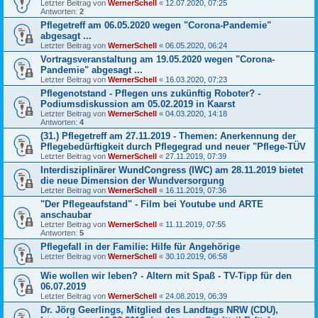
Letzter Beitrag von
WernerSchell
«
12.07.2020, 07:25
Antworten:
2
Pflegetreff am 06.05.2020 wegen "Corona-Pandemie"
abgesagt ...
Letzter Beitrag von
WernerSchell
«
06.05.2020, 06:24
Vortragsveranstaltung am 19.05.2020 wegen "Corona-
Pandemie" abgesagt ...
Letzter Beitrag von
WernerSchell
«
16.03.2020, 07:23
Pflegenotstand - Pflegen uns zukünftig Roboter? -
Podiumsdiskussion am 05.02.2019 in Kaarst
Letzter Beitrag von
WernerSchell
«
04.03.2020, 14:18
Antworten:
4
(31.) Pflegetreff am 27.11.2019 - Themen: Anerkennung der
Pflegebedürftigkeit durch Pflegegrad und neuer "Pflege-TÜV
Letzter Beitrag von
WernerSchell
«
27.11.2019, 07:39
Interdisziplinärer WundCongress (IWC) am 28.11.2019 bietet
die neue Dimension der Wundversorgung
Letzter Beitrag von
WernerSchell
«
16.11.2019, 07:36
"Der Pflegeaufstand" - Film bei Youtube und ARTE
anschaubar
Letzter Beitrag von
WernerSchell
«
11.11.2019, 07:55
Antworten:
5
Pflegefall in der Familie: Hilfe für Angehörige
Letzter Beitrag von
WernerSchell
«
30.10.2019, 06:58
Wie wollen wir leben? - Altern mit Spaß - TV-Tipp für den
06.07.2019
Letzter Beitrag von
WernerSchell
«
24.08.2019, 06:39
Dr. Jörg Geerlings, Mitglied des Landtags NRW (CDU),