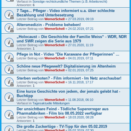
Verfasst in
Sonstige rechtskundliche Themen (z.B. Arbeitsrecht)
Antworten:
6
7 Tage... Pfleger - Video informiert u.a. über schlechte
Bezahlung und Unterbesetzung
Letzter Beitrag von
WernerSchell
«
27.03.2019, 09:19
Altersmedizin - Probleme beheben!
Letzter Beitrag von
WernerSchell
«
24.02.2019, 07:21
„Holocaust – Die Geschichte der Familie Weiss“ - WDR, NDR
und SWR zeigen die Serie aus 1979
Letzter Beitrag von
WernerSchell
«
27.01.2020, 11:19
Antworten:
1
Pflege in Not - Video "Die Karawane der Pflegerinnen" ...
Letzter Beitrag von
WernerSchell
«
04.01.2019, 07:11
Schöne neue Pflegewelt? Digitalisierung im Altenheim
Letzter Beitrag von
WernerSchell
«
02.01.2019, 07:25
Sterben verboten? - Film informiert - Im Netz anschaubar!
Letzter Beitrag von
WernerSchell
«
16.11.2018, 17:17
Antworten:
1
Eine kurze Geschichte von jedem, der jemals gelebt hat -
Buchtipp
Letzter Beitrag von
WernerSchell
«
11.08.2018, 06:10
Verfasst in
Tagesaktuelle Mitteilungen
Der unsichtbare Feind - Tödliche Supererreger aus
Pharmafabriken - Film bis 08.05.2022 verfügbar
Letzter Beitrag von
WernerSchell
«
18.03.2020, 08:28
Antworten:
1
Die große Zuckerlüge - TV-Tipp für den 05.02.2019
Letzter Beitrag von
WernerSchell
«
05.02.2019, 07:30