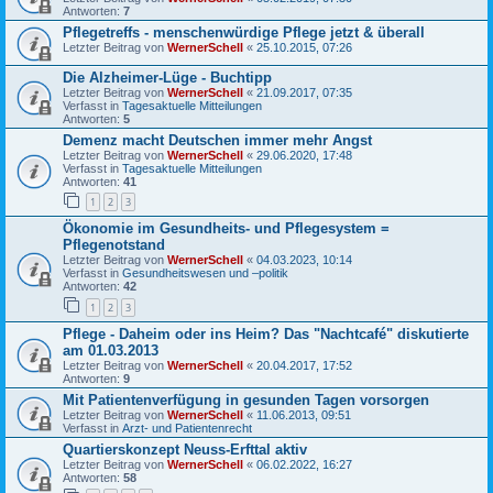
Antworten:
7
Pflegetreffs - menschenwürdige Pflege jetzt & überall
Letzter Beitrag von
WernerSchell
«
25.10.2015, 07:26
Die Alzheimer-Lüge - Buchtipp
Letzter Beitrag von
WernerSchell
«
21.09.2017, 07:35
Verfasst in
Tagesaktuelle Mitteilungen
Antworten:
5
Demenz macht Deutschen immer mehr Angst
Letzter Beitrag von
WernerSchell
«
29.06.2020, 17:48
Verfasst in
Tagesaktuelle Mitteilungen
Antworten:
41
1
2
3
Ökonomie im Gesundheits- und Pflegesystem =
Pflegenotstand
Letzter Beitrag von
WernerSchell
«
04.03.2023, 10:14
Verfasst in
Gesundheitswesen und –politik
Antworten:
42
1
2
3
Pflege - Daheim oder ins Heim? Das "Nachtcafé" diskutierte
am 01.03.2013
Letzter Beitrag von
WernerSchell
«
20.04.2017, 17:52
Antworten:
9
Mit Patientenverfügung in gesunden Tagen vorsorgen
Letzter Beitrag von
WernerSchell
«
11.06.2013, 09:51
Verfasst in
Arzt- und Patientenrecht
Quartierskonzept Neuss-Erfttal aktiv
Letzter Beitrag von
WernerSchell
«
06.02.2022, 16:27
Antworten:
58