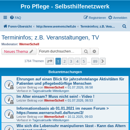
Pro Pflege - Selbsthilfenetzwerk
FAQ
Registrieren
Anmelden
S
Foren-Übersicht
http://www.wernerschell.de
Termininfos; z.B. Veranstaltungen, TV
u
Termininfos; z.B. Veranstaltungen, TV
c
Moderator:
WernerSchell
h
Suche
Erweiterte Suche
Neues Thema
e
Seite
1
von
89
1
2
3
4
5
89
Nächste
1764 Themen
…
Bekanntmachungen
Ehrungen auf einen Blick für jahrzehntelange Aktivitäten für
Patienten und pflegebedürftige Menschen
Letzter Beitrag von
WernerSchell
«
01.07.2026, 06:58
Verfasst in
Tagesaktuelle Mitteilungen
Im Alter einsam? Muss nicht sein! - Video !
Letzter Beitrag von
WernerSchell
«
01.07.2026, 06:53
Informationsbasis ab 01.01.2021 im neuen Forum >
https://www.wernerschell.de/forum/2/
Letzter Beitrag von
WernerSchell
«
10.11.2025, 09:03
Verfasst in
Tagesaktuelle Mitteilungen
Wie sich die Lebensuhr manipulieren lässt - Kann das Altern