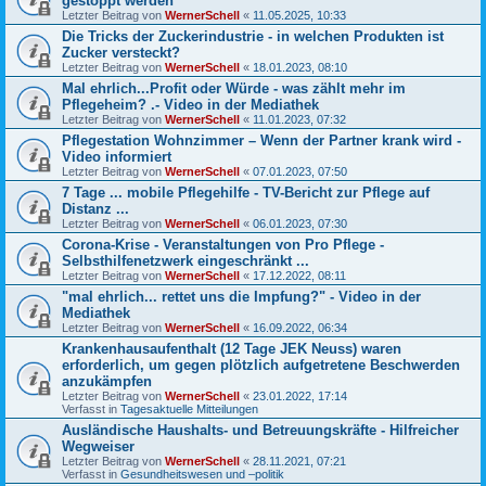
gestoppt werden
Letzter Beitrag von
WernerSchell
«
11.05.2025, 10:33
Die Tricks der Zuckerindustrie - in welchen Produkten ist
Zucker versteckt?
Letzter Beitrag von
WernerSchell
«
18.01.2023, 08:10
Mal ehrlich...Profit oder Würde - was zählt mehr im
Pflegeheim? .- Video in der Mediathek
Letzter Beitrag von
WernerSchell
«
11.01.2023, 07:32
Pflegestation Wohnzimmer – Wenn der Partner krank wird -
Video informiert
Letzter Beitrag von
WernerSchell
«
07.01.2023, 07:50
7 Tage ... mobile Pflegehilfe - TV-Bericht zur Pflege auf
Distanz ...
Letzter Beitrag von
WernerSchell
«
06.01.2023, 07:30
Corona-Krise - Veranstaltungen von Pro Pflege -
Selbsthilfenetzwerk eingeschränkt ...
Letzter Beitrag von
WernerSchell
«
17.12.2022, 08:11
"mal ehrlich... rettet uns die Impfung?" - Video in der
Mediathek
Letzter Beitrag von
WernerSchell
«
16.09.2022, 06:34
Krankenhausaufenthalt (12 Tage JEK Neuss) waren
erforderlich, um gegen plötzlich aufgetretene Beschwerden
anzukämpfen
Letzter Beitrag von
WernerSchell
«
23.01.2022, 17:14
Verfasst in
Tagesaktuelle Mitteilungen
Ausländische Haushalts- und Betreuungskräfte - Hilfreicher
Wegweiser
Letzter Beitrag von
WernerSchell
«
28.11.2021, 07:21
Verfasst in
Gesundheitswesen und –politik