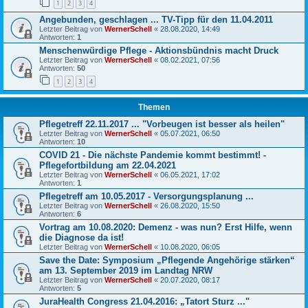
1
2
3
4
Angebunden, geschlagen ... TV-Tipp für den 11.04.2011
Letzter Beitrag von
WernerSchell
«
28.08.2020, 14:49
Antworten:
1
Menschenwürdige Pflege - Aktionsbündnis macht Druck
Letzter Beitrag von
WernerSchell
«
08.02.2021, 07:56
Antworten:
50
1
2
3
4
Themen
Pflegetreff 22.11.2017 ... "Vorbeugen ist besser als heilen"
Letzter Beitrag von
WernerSchell
«
05.07.2021, 06:50
Antworten:
10
COVID 21 - Die nächste Pandemie kommt bestimmt! -
Pflegefortbildung am 22.04.2021
Letzter Beitrag von
WernerSchell
«
06.05.2021, 17:02
Antworten:
1
Pflegetreff am 10.05.2017 - Versorgungsplanung ...
Letzter Beitrag von
WernerSchell
«
26.08.2020, 15:50
Antworten:
6
Vortrag am 10.08.2020: Demenz - was nun? Erst Hilfe, wenn
die Diagnose da ist!
Letzter Beitrag von
WernerSchell
«
10.08.2020, 06:05
Save the Date: Symposium „Pflegende Angehörige stärken“
am 13. September 2019 im Landtag NRW
Letzter Beitrag von
WernerSchell
«
20.07.2020, 08:17
Antworten:
5
JuraHealth Congress 21.04.2016: „Tatort Sturz ..."