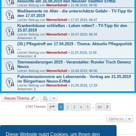
besuchte am 16.08.2019 den Neusser Stadtteil Erfttal
Letzter Beitrag von
WernerSchell
«
21.08.2019, 06:05
Medikamente im Alter - die unterschätzte Gefahr - TV-Tipp für
den 17.07.2019
Letzter Beitrag von
WernerSchell
«
17.07.2019, 06:47
Krankenhäuser schließen - Leben retten? - TV-Tipp für den
15.07.2019
Letzter Beitrag von
WernerSchell
«
16.07.2019, 06:34
Antworten:
2
(30.) Pflegetreff am 17.04.2019 - Thema: Aktuelle Pflegepolitik
...
Letzter Beitrag von
WernerSchell
«
11.07.2019, 11:58
Antworten:
4
Sternwanderungen 2019 - Veranstalter: Runder Tisch Denenz
Neuss
Letzter Beitrag von
WernerSchell
«
16.06.2019, 06:06
Patientenautonomie am Lebensende - Vortrag am 21.05.2019
im Bürgerhaus Neuss-Erfttal
Letzter Beitrag von
WernerSchell
«
21.05.2019, 17:19
Antworten:
1
Neues Thema
Seite
1
von
89
1
2
3
4
5
89
Nächste
1764 Themen
…
Gehe zu
BERECHTIGUNGEN IN DIESEM FORUM
Diese Website nutzt Cookies, um Ihnen den