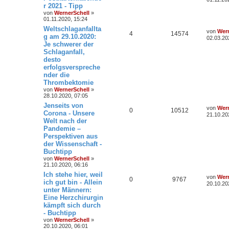
r 2021 - Tipp
von
WernerSchell
»
01.11.2020, 15:24
Weltschlaganfallta
von
Wern
4
14574
g am 29.10.2020:
02.03.20
Je schwerer der
Schlaganfall,
desto
erfolgsverspreche
nder die
Thrombektomie
von
WernerSchell
»
28.10.2020, 07:05
Jenseits von
von
Wern
0
10512
Corona - Unsere
21.10.20
Welt nach der
Pandemie –
Perspektiven aus
der Wissenschaft -
Buchtipp
von
WernerSchell
»
21.10.2020, 06:16
Ich stehe hier, weil
von
Wern
0
9767
ich gut bin - Allein
20.10.20
unter Männern:
Eine Herzchirurgin
kämpft sich durch
- Buchtipp
von
WernerSchell
»
20.10.2020, 06:01