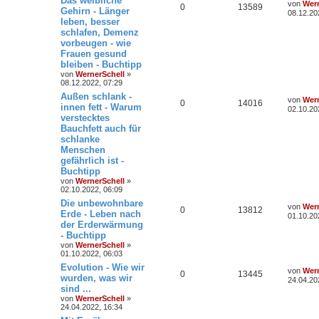
Das weibliche
von
Wern
0
13589
Gehirn - Länger
08.12.20
leben, besser
schlafen, Demenz
vorbeugen - wie
Frauen gesund
bleiben - Buchtipp
von
WernerSchell
»
08.12.2022, 07:29
Außen schlank -
von
Wern
0
14016
innen fett - Warum
02.10.20
verstecktes
Bauchfett auch für
schlanke
Menschen
gefährlich ist -
Buchtipp
von
WernerSchell
»
02.10.2022, 06:09
Die unbewohnbare
von
Wern
0
13812
Erde - Leben nach
01.10.20
der Erderwärmung
- Buchtipp
von
WernerSchell
»
01.10.2022, 06:03
Evolution - Wie wir
von
Wern
0
13445
wurden, was wir
24.04.20
sind ...
von
WernerSchell
»
24.04.2022, 16:34