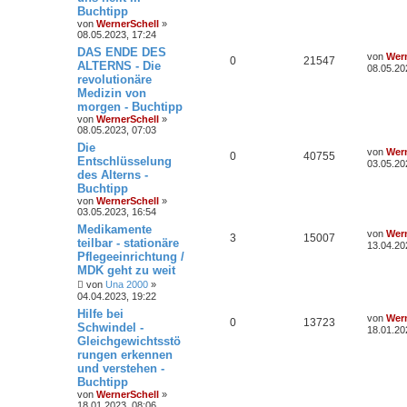
Buchtipp
von
WernerSchell
»
08.05.2023, 17:24
DAS ENDE DES
von
Wern
0
21547
ALTERNS - Die
08.05.20
revolutionäre
Medizin von
morgen - Buchtipp
von
WernerSchell
»
08.05.2023, 07:03
Die
von
Wern
0
40755
Entschlüsselung
03.05.20
des Alterns -
Buchtipp
von
WernerSchell
»
03.05.2023, 16:54
Medikamente
von
Wern
3
15007
teilbar - stationäre
13.04.20
Pflegeeinrichtung /
MDK geht zu weit
von
Una 2000
»
04.04.2023, 19:22
Hilfe bei
von
Wern
0
13723
Schwindel -
18.01.20
Gleichgewichtsstö
rungen erkennen
und verstehen -
Buchtipp
von
WernerSchell
»
18.01.2023, 08:06