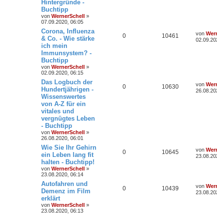
Hintergründe -
Buchtipp
von
WernerSchell
»
07.09.2020, 06:05
Corona, Influenza
von
Wern
0
10461
& Co. - Wie stärke
02.09.20
ich mein
Immunsystem? -
Buchtipp
von
WernerSchell
»
02.09.2020, 06:15
Das Logbuch der
von
Wern
0
10630
Hundertjährigen -
26.08.20
Wissenswertes
von A-Z für ein
vitales und
vergnügtes Leben
- Buchtipp
von
WernerSchell
»
26.08.2020, 06:01
Wie Sie Ihr Gehirn
von
Wern
0
10645
ein Leben lang fit
23.08.20
halten - Buchtipp!
von
WernerSchell
»
23.08.2020, 06:14
Autofahren und
von
Wern
0
10439
Demenz im Film
23.08.20
erklärt
von
WernerSchell
»
23.08.2020, 06:13