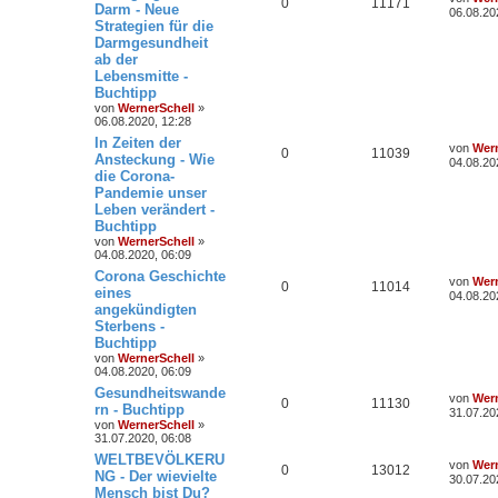
0
11171
Darm - Neue
06.08.20
Strategien für die
Darmgesundheit
ab der
Lebensmitte -
Buchtipp
von
WernerSchell
»
06.08.2020, 12:28
In Zeiten der
von
Wern
0
11039
Ansteckung - Wie
04.08.20
die Corona-
Pandemie unser
Leben verändert -
Buchtipp
von
WernerSchell
»
04.08.2020, 06:09
Corona Geschichte
von
Wern
0
11014
eines
04.08.20
angekündigten
Sterbens -
Buchtipp
von
WernerSchell
»
04.08.2020, 06:09
Gesundheitswande
von
Wern
0
11130
rn - Buchtipp
31.07.20
von
WernerSchell
»
31.07.2020, 06:08
WELTBEVÖLKERU
von
Wern
0
13012
NG - Der wievielte
30.07.20
Mensch bist Du?