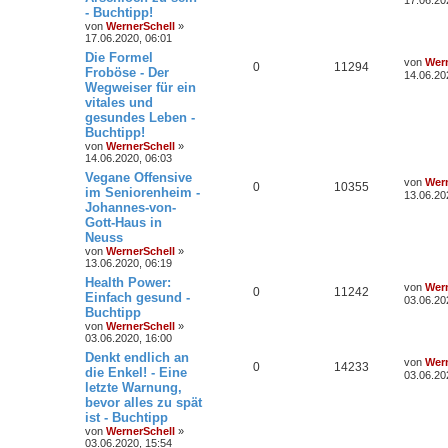
17.06.20
- Buchtipp!
von
WernerSchell
»
17.06.2020, 06:01
Die Formel
von
Wern
0
11294
Froböse - Der
14.06.20
Wegweiser für ein
vitales und
gesundes Leben -
Buchtipp!
von
WernerSchell
»
14.06.2020, 06:03
Vegane Offensive
von
Wern
0
10355
im Seniorenheim -
13.06.20
Johannes-von-
Gott-Haus in
Neuss
von
WernerSchell
»
13.06.2020, 06:19
Health Power:
von
Wern
0
11242
Einfach gesund -
03.06.20
Buchtipp
von
WernerSchell
»
03.06.2020, 16:00
Denkt endlich an
von
Wern
0
14233
die Enkel! - Eine
03.06.20
letzte Warnung,
bevor alles zu spät
ist - Buchtipp
von
WernerSchell
»
03.06.2020, 15:54