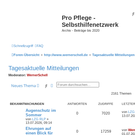
Pro Pflege -
Selbsthilfenetzwerk
Archiv - Beiträge bis 2020
Schnellzugriff
FAQ
Foren-Übersicht
http://www.wernerschell.de
Tagesaktuelle Mitteilungen
Tagesaktuelle Mitteilungen
Moderator:
WernerSchell
Suche
Erweiterte Suche
Neues Thema
2161 Themen
BEKANNTMACHUNGEN
ANTWORTEN
ZUGRIFFE
LETZTER
Augenschutz im
von
LZG
0
7020
Sommer
13.07.20
von
LZG RLP
»
13.07.2026, 09:14
Ehrungen auf
von
Wern
0
17259
einen Blick für
01.07.20