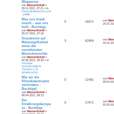
Wegweiser
von
WernerSchell
»
28.11.2021, 07:21 » in
Gesundheitswesen und
–politik
Was uns krank
von
Wern
0
16671
macht – was uns
25.07.20
heilt - Buchtipp
von
WernerSchell
»
25.07.2021, 07:20
Grundrecht auf
von
Wern
3
82904
Meinungsfreiheit
16.01.20
eines der
vornehmsten
Menschenrechte
von
WernerSchell
»
02.06.2021, 06:50 » in
Sonstige
rechtskundliche
Themen (z.B.
Arbeitsrecht)
Wie wir die
von
Wern
0
12481
Klimakatastrophe
08.04.20
verhindern -
Buchtipp!
von
WernerSchell
»
08.04.2021, 06:13
Der
von
Wern
0
17871
Ernährungskompa
02.04.20
ss - Buchtipp
von
WernerSchell
»