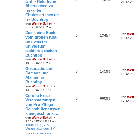
Griff - Natürliche
21.12.20
Alternativen zu
riskanten
Cholesterinsenker
n - Buchtipp
von
WernerSchell
»
21.12.2022, 07:52
Das kleine Buch
von
Wern
0
13457
vom großen Knall
19.12.20
und was im
Universum
seitdem geschah -
Buchtipp
von
WernerSchell
»
19.12.2022, 07:36
Gespräche bei
von
Wern
0
14593
Demenz und
18.12.20
Alzheimer -
Buchtipp
von
WernerSchell
»
18.12.2022, 07:41
Corona-Krise -
von
Wern
0
66093
Veranstaltungen
17.12.20
von Pro Pflege -
Selbsthilfenetzwer
k eingeschränkt ...
von
WernerSchell
»
17.12.2022, 08:11 » in
Termininfos; z.B.
Veranstaltungen, TV