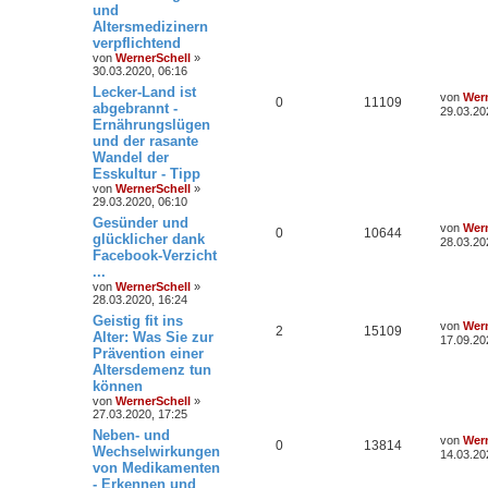
und
Altersmedizinern
verpflichtend
von
WernerSchell
»
30.03.2020, 06:16
Lecker-Land ist
von
Wern
0
11109
abgebrannt -
29.03.20
Ernährungslügen
und der rasante
Wandel der
Esskultur - Tipp
von
WernerSchell
»
29.03.2020, 06:10
Gesünder und
von
Wern
0
10644
glücklicher dank
28.03.20
Facebook-Verzicht
...
von
WernerSchell
»
28.03.2020, 16:24
Geistig fit ins
von
Wern
2
15109
Alter: Was Sie zur
17.09.20
Prävention einer
Altersdemenz tun
können
von
WernerSchell
»
27.03.2020, 17:25
Neben- und
von
Wern
0
13814
Wechselwirkungen
14.03.20
von Medikamenten
- Erkennen und