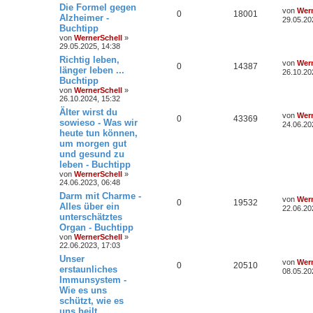
Die Formel gegen
von
Wern
0
18001
Alzheimer -
29.05.20
Buchtipp
von
WernerSchell
»
29.05.2025, 14:38
Richtig leben,
von
Wern
0
14387
länger leben ...
26.10.20
Buchtipp
von
WernerSchell
»
26.10.2024, 15:32
Älter wirst du
von
Wern
0
43369
sowieso - Was wir
24.06.20
heute tun können,
um morgen gut
und gesund zu
leben - Buchtipp
von
WernerSchell
»
24.06.2023, 06:48
Darm mit Charme -
von
Wern
0
19532
Alles über ein
22.06.20
unterschätztes
Organ - Buchtipp
von
WernerSchell
»
22.06.2023, 17:03
Unser
von
Wern
0
20510
erstaunliches
08.05.20
Immunsystem -
Wie es uns
schützt, wie es
uns heilt ...