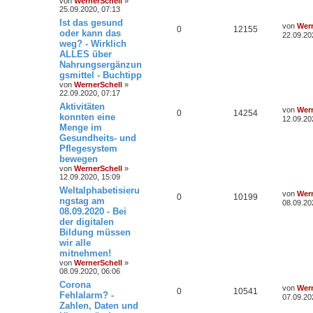
von
WernerSchell
»
25.09.2020, 07:13
Ist das gesund
von
Wern
0
12155
oder kann das
22.09.20
weg? - Wirklich
ALLES über
Nahrungsergänzun
gsmittel - Buchtipp
von
WernerSchell
»
22.09.2020, 07:17
Aktivitäten
von
Wern
0
14254
konnten eine
12.09.20
Menge im
Gesundheits- und
Pflegesystem
bewegen
von
WernerSchell
»
12.09.2020, 15:09
Weltalphabetisieru
von
Wern
0
10199
ngstag am
08.09.20
08.09.2020 - Bei
der digitalen
Bildung müssen
wir alle
mitnehmen!
von
WernerSchell
»
08.09.2020, 06:06
Corona
von
Wern
0
10541
Fehlalarm? -
07.09.20
Zahlen, Daten und