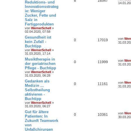
6
16547
Reduktions- und
14.01.20
Innovationsstrateg
ie: Weniger
Zucker, Fette und
Salz in
Fertigprodukten
von
WernerSchell
»
02.04.2020, 07:58
Gesundheit ist
von
Wern
0
17019
kein Zufall -
31.03.20
Buchtipp
von
WernerSchell
»
31.03.2020, 17:14
Musiktherapie in
von
Wern
0
11999
der geriatrischen
31.03.20
Pflege - Buchtipp
von
WernerSchell
»
31.03.2020, 06:28
Gedanken als
von
Wern
0
11161
Medizin ...
31.03.20
Selbstheilung
aktivieren -
Buchtipp
von
WernerSchell
»
31.03.2020, 06:27
Gut für ältere
von
Wern
0
10361
Patienten: In
30.03.20
Zukunft Teamwork
von
Unfallchirurgen