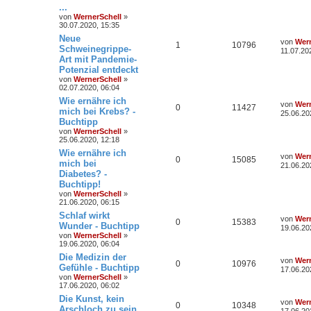
...
von
WernerSchell
»
30.07.2020, 15:35
Neue
von
Wern
1
10796
Schweinegrippe-
11.07.20
Art mit Pandemie-
Potenzial entdeckt
von
WernerSchell
»
02.07.2020, 06:04
Wie ernähre ich
von
Wern
0
11427
mich bei Krebs? -
25.06.20
Buchtipp
von
WernerSchell
»
25.06.2020, 12:18
Wie ernähre ich
von
Wern
0
15085
mich bei
21.06.20
Diabetes? -
Buchtipp!
von
WernerSchell
»
21.06.2020, 06:15
Schlaf wirkt
von
Wern
0
15383
Wunder - Buchtipp
19.06.20
von
WernerSchell
»
19.06.2020, 06:04
Die Medizin der
von
Wern
0
10976
Gefühle - Buchtipp
17.06.20
von
WernerSchell
»
17.06.2020, 06:02
Die Kunst, kein
von
Wern
0
10348
Arschloch zu sein