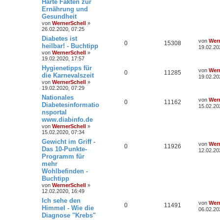
Harte Fakten zur
Ernährung und
Gesundheit
von
WernerSchell
»
26.02.2020, 07:25
Diabetes ist
von
Wern
0
15308
heilbar! - Buchtipp
19.02.20
von
WernerSchell
»
19.02.2020, 17:57
Hygienetipps für
von
Wern
0
11285
die Karnevalszeit
19.02.20
von
WernerSchell
»
19.02.2020, 07:29
Nationales
von
Wern
0
11162
Diabetesinformatio
15.02.20
nsportal
www.diabinfo.de
von
WernerSchell
»
15.02.2020, 07:34
Gewicht im Griff -
von
Wern
0
11926
Das 10-Punkte-
12.02.20
Programm für
mehr
Wohlbefinden -
Buchtipp
von
WernerSchell
»
12.02.2020, 16:49
Ich sehe den
von
Wern
0
11491
Himmel - Wie die
06.02.20
Diagnose "Krebs"