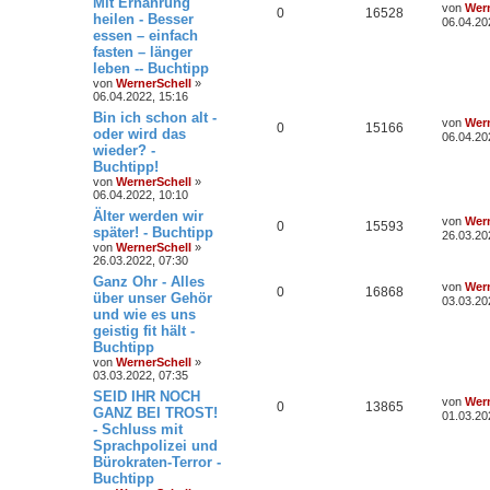
Mit Ernährung
von
Wern
0
16528
heilen - Besser
06.04.20
essen – einfach
fasten – länger
leben -- Buchtipp
von
WernerSchell
»
06.04.2022, 15:16
Bin ich schon alt -
von
Wern
0
15166
oder wird das
06.04.20
wieder? -
Buchtipp!
von
WernerSchell
»
06.04.2022, 10:10
Älter werden wir
von
Wern
0
15593
später! - Buchtipp
26.03.20
von
WernerSchell
»
26.03.2022, 07:30
Ganz Ohr - Alles
von
Wern
0
16868
über unser Gehör
03.03.20
und wie es uns
geistig fit hält -
Buchtipp
von
WernerSchell
»
03.03.2022, 07:35
SEID IHR NOCH
von
Wern
0
13865
GANZ BEI TROST!
01.03.20
- Schluss mit
Sprachpolizei und
Bürokraten-Terror -
Buchtipp