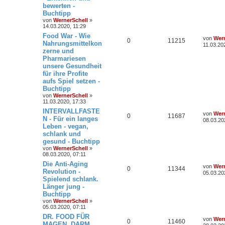
bewerten -
Buchtipp
von
WernerSchell
»
14.03.2020, 11:29
Food War - Wie
von
Wern
0
11215
Nahrungsmittelkon
11.03.20
zerne und
Pharmariesen
unsere Gesundheit
für ihre Profite
aufs Spiel setzen -
Buchtipp
von
WernerSchell
»
11.03.2020, 17:33
INTERVALLFASTE
von
Wern
0
11687
N - Für ein langes
08.03.20
Leben - vegan,
schlank und
gesund - Buchtipp
von
WernerSchell
»
08.03.2020, 07:11
Die Anti-Aging
von
Wern
0
11344
Revolution -
05.03.20
Spielend schlank.
Länger jung -
Buchtipp
von
WernerSchell
»
05.03.2020, 07:11
DR. FOOD FÜR
von
Wern
0
11460
MAGEN, DARM