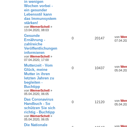
in wenigen
Wochen vorbei -
ein gesunder
Lebensstil kann
das Immunsystem
stärken!
von
WernerSchell
»
13.04.2020, 08:03
Gesunde
von
Wern
0
20147
Ernährung -
07.04.20
zahlreiche
Veröffentlichungen
informieren
von
WernerSchell
»
07.04.2020, 17:00
Mutterzeit - Vom
von
Wern
0
10437
Glück, meine
05.04.20
Mutter in ihren
letzten Jahren zu
begleiten -
Buchtipp
von
WernerSchell
»
05.04.2020, 06:05
Das Coronavirus
von
Wern
0
12120
Handbuch - So
05.04.20
schützen Sie sich
richtig - Buchtipp
von
WernerSchell
»
05.04.2020, 06:05
Die Nationale
von
Wern