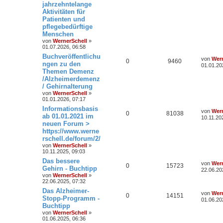
jahrzehntelange
Aktivitäten für
Patienten und
pflegebedürftige
Menschen
von
WernerSchell
»
01.07.2026, 06:58
Buchveröffentlichu
von
Wern
0
9460
ngen zu den
01.01.20
Themen Demenz
/Alzheimerdemenz
/ Gehirnalterung
von
WernerSchell
»
01.01.2026, 07:17
Informationsbasis
von
Wern
0
81038
ab 01.01.2021 im
10.11.20
neuen Forum >
https://www.werne
rschell.de/forum/2/
von
WernerSchell
»
10.11.2025, 09:03
Das bessere
von
Wern
0
15723
Gehirn - Buchtipp
22.06.20
von
WernerSchell
»
22.06.2025, 07:32
Das Alzheimer-
von
Wern
0
14151
Stopp-Programm -
01.06.20
Buchtipp
von
WernerSchell
»
01.06.2025, 06:36