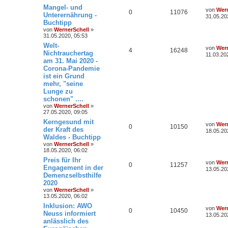
Mangel- und
von
Wern
0
11076
Unterernährung -
31.05.20
Buchtipp
von
WernerSchell
»
31.05.2020, 05:53
Welt-
von
Wern
4
16248
Nichtrauchertag
11.03.20
am 31. Mai 2020 -
Corona-Pandemie
ist ein Grund
mehr, "seine
Lunge zu
schonen" ....
von
WernerSchell
»
27.05.2020, 09:05
Kerngesund mit
von
Wern
0
10150
der Kraft des
18.05.20
Waldes - Buchtipp
von
WernerSchell
»
18.05.2020, 06:02
Preis für Ihr
von
Wern
0
11257
Engagement in der
13.05.20
Demenzselbsthilfe
2020
von
WernerSchell
»
13.05.2020, 06:02
Inklusion: AWO
von
Wern
0
10450
Neuss informiert
13.05.20
anlässlich des