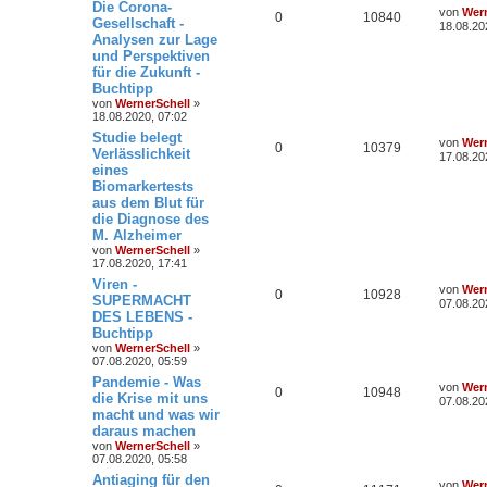
Die Corona-
von
Wern
0
10840
Gesellschaft -
18.08.20
Analysen zur Lage
und Perspektiven
für die Zukunft -
Buchtipp
von
WernerSchell
»
18.08.2020, 07:02
Studie belegt
von
Wern
0
10379
Verlässlichkeit
17.08.20
eines
Biomarkertests
aus dem Blut für
die Diagnose des
M. Alzheimer
von
WernerSchell
»
17.08.2020, 17:41
Viren -
von
Wern
0
10928
SUPERMACHT
07.08.20
DES LEBENS -
Buchtipp
von
WernerSchell
»
07.08.2020, 05:59
Pandemie - Was
von
Wern
0
10948
die Krise mit uns
07.08.20
macht und was wir
daraus machen
von
WernerSchell
»
07.08.2020, 05:58
Antiaging für den
von
Wern