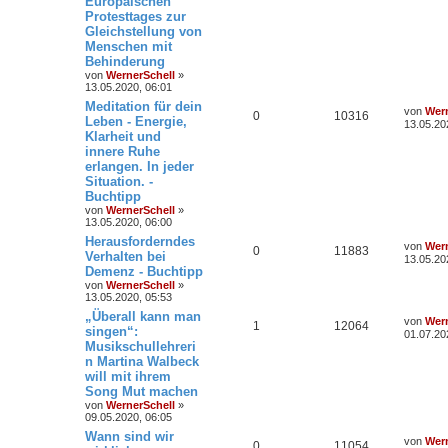
Europäischen
Protesttages zur
Gleichstellung von
Menschen mit
Behinderung
von
WernerSchell
»
13.05.2020, 06:01
Meditation für dein
von
Wern
0
10316
Leben - Energie,
13.05.20
Klarheit und
innere Ruhe
erlangen. In jeder
Situation. -
Buchtipp
von
WernerSchell
»
13.05.2020, 06:00
Herausforderndes
von
Wern
0
11883
Verhalten bei
13.05.20
Demenz - Buchtipp
von
WernerSchell
»
13.05.2020, 05:53
„Überall kann man
von
Wern
1
12064
singen“:
01.07.20
Musikschullehreri
n Martina Walbeck
will mit ihrem
Song Mut machen
von
WernerSchell
»
09.05.2020, 06:05
Wann sind wir
von
Wern
0
11054