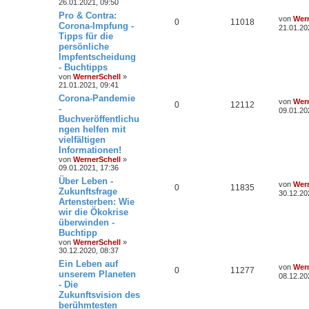
26.01.2021, 09:50
Pro & Contra:
von
Wern
0
11018
Corona-Impfung -
21.01.20
Tipps für die
persönliche
Impfentscheidung
- Buchtipps
von
WernerSchell
»
21.01.2021, 09:41
Corona-Pandemie
von
Wern
0
12112
-
09.01.20
Buchveröffentlichu
ngen helfen mit
vielfältigen
Informationen!
von
WernerSchell
»
09.01.2021, 17:36
Über Leben -
von
Wern
0
11835
Zukunftsfrage
30.12.20
Artensterben: Wie
wir die Ökokrise
überwinden -
Buchtipp
von
WernerSchell
»
30.12.2020, 08:37
Ein Leben auf
von
Wern
0
11277
unserem Planeten
08.12.20
- Die
Zukunftsvision des
berühmtesten