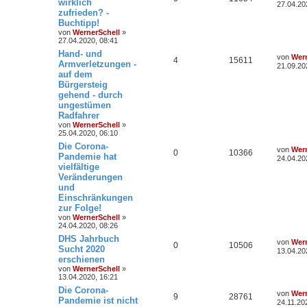
wirklich
27.04.20
zufrieden? -
Buchtipp!
von
WernerSchell
»
27.04.2020, 08:41
Hand- und
von
Wern
4
15611
Armverletzungen -
21.09.20
auf dem
Bürgersteig
gehend - durch
ungestümen
Radfahrer
von
WernerSchell
»
25.04.2020, 06:10
Die Corona-
von
Wern
0
10366
Pandemie hat
24.04.20
vielfältige
Veränderungen
und
Einschränkungen
zur Folge!
von
WernerSchell
»
24.04.2020, 08:26
DHS Jahrbuch
von
Wern
0
10506
Sucht 2020
13.04.20
erschienen
von
WernerSchell
»
13.04.2020, 16:21
Die Corona-
von
Wern
9
28761
Pandemie ist nicht
24.11.20