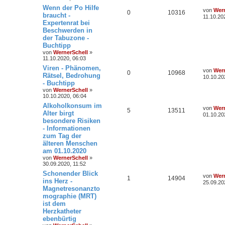
Wenn der Po Hilfe
von
Wern
0
10316
braucht -
11.10.20
Expertenrat bei
Beschwerden in
der Tabuzone -
Buchtipp
von
WernerSchell
»
11.10.2020, 06:03
Viren - Phänomen,
von
Wern
0
10968
Rätsel, Bedrohung
10.10.20
- Buchtipp
von
WernerSchell
»
10.10.2020, 06:04
Alkoholkonsum im
von
Wern
5
13511
Alter birgt
01.10.20
besondere Risiken
- Informationen
zum Tag der
älteren Menschen
am 01.10.2020
von
WernerSchell
»
30.09.2020, 11:52
Schonender Blick
von
Wern
1
14904
ins Herz -
25.09.20
Magnetresonanzto
mographie (MRT)
ist dem
Herzkatheter
ebenbürtig