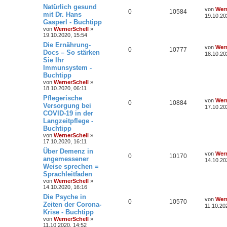
Natürlich gesund
von
Wern
0
10584
mit Dr. Hans
19.10.20
Gasperl - Buchtipp
von
WernerSchell
»
19.10.2020, 15:54
Die Ernährung-
von
Wern
0
10777
Docs – So stärken
18.10.20
Sie Ihr
Immunsystem -
Buchtipp
von
WernerSchell
»
18.10.2020, 06:11
Pflegerische
von
Wern
0
10884
Versorgung bei
17.10.20
COVID-19 in der
Langzeitpflege -
Buchtipp
von
WernerSchell
»
17.10.2020, 16:11
Über Demenz in
von
Wern
0
10170
angemessener
14.10.20
Weise sprechen =
Sprachleitfaden
von
WernerSchell
»
14.10.2020, 16:16
Die Psyche in
von
Wern
0
10570
Zeiten der Corona-
11.10.20
Krise - Buchtipp
von
WernerSchell
»
11.10.2020, 14:52