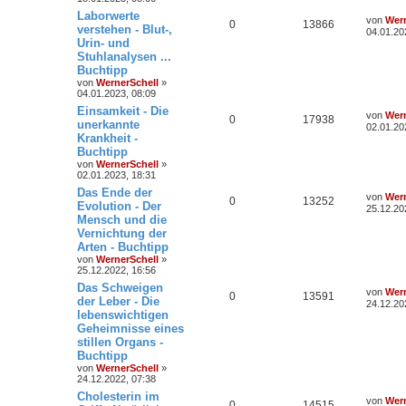
Laborwerte
von
Wern
0
13866
verstehen - Blut-,
04.01.20
Urin- und
Stuhlanalysen ...
Buchtipp
von
WernerSchell
»
04.01.2023, 08:09
Einsamkeit - Die
von
Wern
0
17938
unerkannte
02.01.20
Krankheit -
Buchtipp
von
WernerSchell
»
02.01.2023, 18:31
Das Ende der
von
Wern
0
13252
Evolution - Der
25.12.20
Mensch und die
Vernichtung der
Arten - Buchtipp
von
WernerSchell
»
25.12.2022, 16:56
Das Schweigen
von
Wern
0
13591
der Leber - Die
24.12.20
lebenswichtigen
Geheimnisse eines
stillen Organs -
Buchtipp
von
WernerSchell
»
24.12.2022, 07:38
Cholesterin im
von
Wern
0
14515