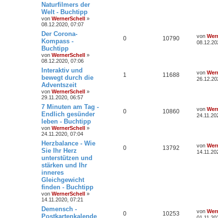
Naturfilmers der
Welt - Buchtipp
von
WernerSchell
»
08.12.2020, 07:07
Der Corona-
von
Wern
0
10790
Kompass -
08.12.20
Buchtipp
von
WernerSchell
»
08.12.2020, 07:06
Interaktiv und
von
Wern
1
11688
bewegt durch die
26.12.20
Adventszeit
von
WernerSchell
»
29.11.2020, 06:57
7 Minuten am Tag -
von
Wern
0
10860
Endlich gesünder
24.11.20
leben - Buchtipp
von
WernerSchell
»
24.11.2020, 07:04
Herzbalance - Wie
von
Wern
0
13792
Sie Ihr Herz
14.11.20
unterstützen und
stärken und Ihr
inneres
Gleichgewicht
finden - Buchtipp
von
WernerSchell
»
14.11.2020, 07:21
Demensch -
von
Wern
0
10253
Postkartenkalende
01.11.20