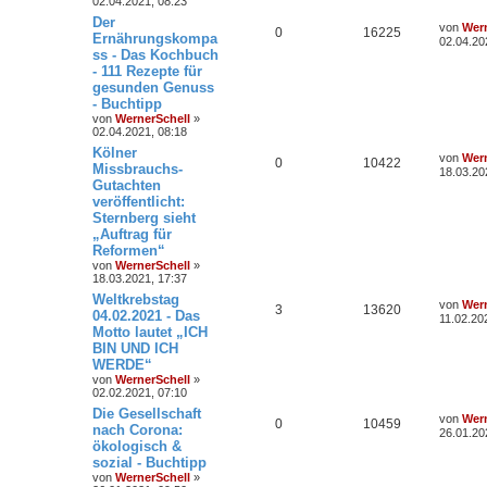
02.04.2021, 08:23
Der
von
Wern
0
16225
Ernährungskompa
02.04.20
ss - Das Kochbuch
- 111 Rezepte für
gesunden Genuss
- Buchtipp
von
WernerSchell
»
02.04.2021, 08:18
Kölner
von
Wern
0
10422
Missbrauchs-
18.03.20
Gutachten
veröffentlicht:
Sternberg sieht
„Auftrag für
Reformen“
von
WernerSchell
»
18.03.2021, 17:37
Weltkrebstag
von
Wern
3
13620
04.02.2021 - Das
11.02.20
Motto lautet „ICH
BIN UND ICH
WERDE“
von
WernerSchell
»
02.02.2021, 07:10
Die Gesellschaft
von
Wern
0
10459
nach Corona:
26.01.20
ökologisch &
sozial - Buchtipp
von
WernerSchell
»