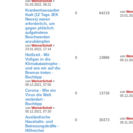
von
WernerSchell
»
01.03.2022, 08:22
Krankenhausaufen
von
Wern
0
64219
thalt (12 Tage JEK
23.01.20
Neuss) waren
erforderlich, um
gegen plötzlich
aufgetretene
Beschwerden
anzukämpfen
von
WernerSchell
»
23.01.2022, 17:14
Heißzeit - Mit
von
Wern
0
13886
Vollgas in die
09.12.20
Klimakatastrophe -
und wie wir auf die
Bremse treten -
Buchtipp
von
WernerSchell
»
09.12.2021, 07:50
Corona - Wie ein
von
Wern
0
13726
Virus die Welt
05.12.20
verändert -
Buchtipp
von
WernerSchell
»
05.12.2021, 07:20
Ausländische
von
Wern
0
30373
Haushalts- und
28.11.20
Betreuungskräfte -
Hilfreicher