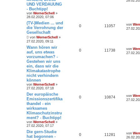
28.02.20
UND VERDAUUNG
- Buchtipp!
von
WernerSchell
»
28.02.2020, 07:06
(TV-)Medien ... und
von
Wern
0
11057
die Verrohrung der
27.02.20
Gesellschaft
von
WernerSchell
»
27.02.2020, 09:11
Wann hören wir
von
Wern
0
11738
auf, uns etwas
27.02.20
vorzumachen? -
Gestehen wir uns
ein, dass wir die
Klimakatastrophe
nicht verhindern
können
von
WernerSchell
»
27.02.2020, 07:18
Der europäische
von
Wern
0
10874
Emissionszertifika
27.02.20
thandel - ein
wirksames
Klimaschutzinstru
ment? - Buchtipp!
von
WernerSchell
»
27.02.2020, 07:17
Die gern-Studie
von
Wern
0
11281
hat begonnen -
26.02.20