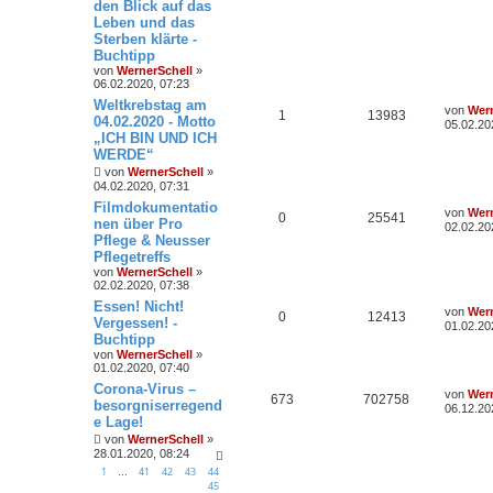
den Blick auf das
Leben und das
Sterben klärte -
Buchtipp
von
WernerSchell
»
06.02.2020, 07:23
Weltkrebstag am
von
Wern
1
13983
04.02.2020 - Motto
05.02.20
„ICH BIN UND ICH
WERDE“
von
WernerSchell
»
04.02.2020, 07:31
Filmdokumentatio
von
Wern
0
25541
nen über Pro
02.02.20
Pflege & Neusser
Pflegetreffs
von
WernerSchell
»
02.02.2020, 07:38
Essen! Nicht!
von
Wern
0
12413
Vergessen! -
01.02.20
Buchtipp
von
WernerSchell
»
01.02.2020, 07:40
Corona-Virus –
von
Wern
673
702758
besorgniserregend
06.12.20
e Lage!
von
WernerSchell
»
28.01.2020, 08:24
1
41
42
43
44
…
45