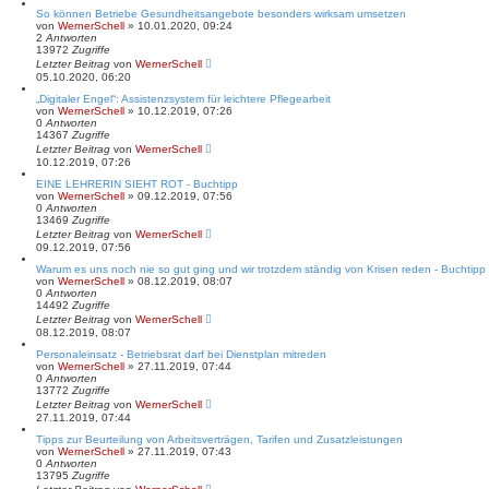
So können Betriebe Gesundheitsangebote besonders wirksam umsetzen
von
WernerSchell
» 10.01.2020, 09:24
2
Antworten
13972
Zugriffe
Letzter Beitrag
von
WernerSchell
05.10.2020, 06:20
„Digitaler Engel“: Assistenzsystem für leichtere Pflegearbeit
von
WernerSchell
» 10.12.2019, 07:26
0
Antworten
14367
Zugriffe
Letzter Beitrag
von
WernerSchell
10.12.2019, 07:26
EINE LEHRERIN SIEHT ROT - Buchtipp
von
WernerSchell
» 09.12.2019, 07:56
0
Antworten
13469
Zugriffe
Letzter Beitrag
von
WernerSchell
09.12.2019, 07:56
Warum es uns noch nie so gut ging und wir trotzdem ständig von Krisen reden - Buchtipp
von
WernerSchell
» 08.12.2019, 08:07
0
Antworten
14492
Zugriffe
Letzter Beitrag
von
WernerSchell
08.12.2019, 08:07
Personaleinsatz - Betriebsrat darf bei Dienstplan mitreden
von
WernerSchell
» 27.11.2019, 07:44
0
Antworten
13772
Zugriffe
Letzter Beitrag
von
WernerSchell
27.11.2019, 07:44
Tipps zur Beurteilung von Arbeitsverträgen, Tarifen und Zusatzleistungen
von
WernerSchell
» 27.11.2019, 07:43
0
Antworten
13795
Zugriffe