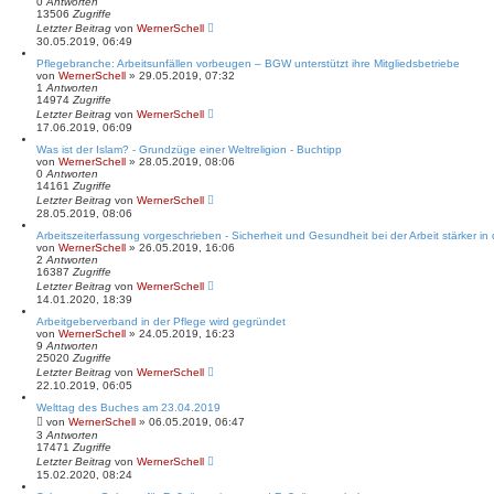
0
Antworten
13506
Zugriffe
Letzter Beitrag
von
WernerSchell
30.05.2019, 06:49
Pflegebranche: Arbeitsunfällen vorbeugen – BGW unterstützt ihre Mitgliedsbetriebe
von
WernerSchell
» 29.05.2019, 07:32
1
Antworten
14974
Zugriffe
Letzter Beitrag
von
WernerSchell
17.06.2019, 06:09
Was ist der Islam? - Grundzüge einer Weltreligion - Buchtipp
von
WernerSchell
» 28.05.2019, 08:06
0
Antworten
14161
Zugriffe
Letzter Beitrag
von
WernerSchell
28.05.2019, 08:06
Arbeitszeiterfassung vorgeschrieben - Sicherheit und Gesundheit bei der Arbeit stärker 
von
WernerSchell
» 26.05.2019, 16:06
2
Antworten
16387
Zugriffe
Letzter Beitrag
von
WernerSchell
14.01.2020, 18:39
Arbeitgeberverband in der Pflege wird gegründet
von
WernerSchell
» 24.05.2019, 16:23
9
Antworten
25020
Zugriffe
Letzter Beitrag
von
WernerSchell
22.10.2019, 06:05
Welttag des Buches am 23.04.2019
von
WernerSchell
» 06.05.2019, 06:47
3
Antworten
17471
Zugriffe
Letzter Beitrag
von
WernerSchell
15.02.2020, 08:24