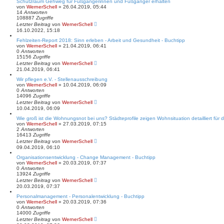
Schutzraum Gehweg für Fußgängerinnen und Fußgänger erhalten
von
WernerSchell
» 26.04.2019, 05:44
14
Antworten
108887
Zugriffe
Letzter Beitrag
von
WernerSchell
16.10.2022, 15:18
Fehlzeiten-Report 2018: Sinn erleben - Arbeit und Gesundheit - Buchtipp
von
WernerSchell
» 21.04.2019, 06:41
0
Antworten
15156
Zugriffe
Letzter Beitrag
von
WernerSchell
21.04.2019, 06:41
Wir pflegen e.V. - Stellenausschreibung
von
WernerSchell
» 10.04.2019, 06:09
0
Antworten
14096
Zugriffe
Letzter Beitrag
von
WernerSchell
10.04.2019, 06:09
Wie groß ist die Wohnungsnot bei uns? Städteprofile zeigen Wohnsituation detailliert für
von
WernerSchell
» 27.03.2019, 07:15
2
Antworten
16413
Zugriffe
Letzter Beitrag
von
WernerSchell
09.04.2019, 06:10
Organisationsentwicklung - Change Management - Buchtipp
von
WernerSchell
» 20.03.2019, 07:37
0
Antworten
13924
Zugriffe
Letzter Beitrag
von
WernerSchell
20.03.2019, 07:37
Personalmanagement - Personalentwicklung - Buchtipp
von
WernerSchell
» 20.03.2019, 07:36
0
Antworten
14000
Zugriffe
Letzter Beitrag
von
WernerSchell