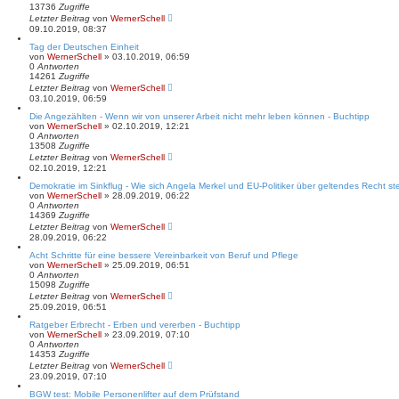
13736
Zugriffe
Letzter Beitrag
von
WernerSchell
09.10.2019, 08:37
Tag der Deutschen Einheit
von
WernerSchell
» 03.10.2019, 06:59
0
Antworten
14261
Zugriffe
Letzter Beitrag
von
WernerSchell
03.10.2019, 06:59
Die Angezählten - Wenn wir von unserer Arbeit nicht mehr leben können - Buchtipp
von
WernerSchell
» 02.10.2019, 12:21
0
Antworten
13508
Zugriffe
Letzter Beitrag
von
WernerSchell
02.10.2019, 12:21
Demokratie im Sinkflug - Wie sich Angela Merkel und EU-Politiker über geltendes Recht ste
von
WernerSchell
» 28.09.2019, 06:22
0
Antworten
14369
Zugriffe
Letzter Beitrag
von
WernerSchell
28.09.2019, 06:22
Acht Schritte für eine bessere Vereinbarkeit von Beruf und Pflege
von
WernerSchell
» 25.09.2019, 06:51
0
Antworten
15098
Zugriffe
Letzter Beitrag
von
WernerSchell
25.09.2019, 06:51
Ratgeber Erbrecht - Erben und vererben - Buchtipp
von
WernerSchell
» 23.09.2019, 07:10
0
Antworten
14353
Zugriffe
Letzter Beitrag
von
WernerSchell
23.09.2019, 07:10
BGW test: Mobile Personenlifter auf dem Prüfstand