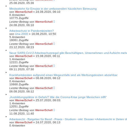
25.08.2020, 05:36
Mindestlohn für Einsatz in der umfassenden häuslichen Betreuung
von
WernerSchell
» 24.08.2020, 06:10
0
Antworten
10775
Zugriffe
Letzter Beitrag
von
WernerSchell
24.08.2020, 06:10
Arbeitsschutz in Pandemiezeiten?
von
Una 2000
» 18.08.2020, 10:50
5
Antworten
18061
Zugriffe
Letzter Beitrag
von
WernerSchell
23.12.2020, 08:23
Neue SARS-CoV-2 Arbeitsschutzregel gibt Beschäftigten, Unternehmen und Aufsicht mehr
von
WernerSchell
» 15.08.2020, 06:11
1
Antworten
12221
Zugriffe
Letzter Beitrag
von
WernerSchell
09.11.2020, 07:30
Krankheitskosten aufgrund eines Wegeunfalls sind als Werbungskosten abziehbar
von
WernerSchell
» 06.08.2020, 06:12
0
Antworten
10666
Zugriffe
Letzter Beitrag
von
WernerSchell
06.08.2020, 06:12
„Ausbildungsplätze in Gefahr? Wie die Corona-Krise junge Menschen trifft“
von
WernerSchell
» 25.07.2020, 06:03
1
Antworten
12051
Zugriffe
Letzter Beitrag
von
WernerSchell
11.08.2020, 11:40
Arbeitsrecht - Ratgeber für Beruf - Praxis - Studium - inkl. Dossier »Arbeitsrecht in Zeiten
von
WernerSchell
» 24.07.2020, 06:13
0
Antworten