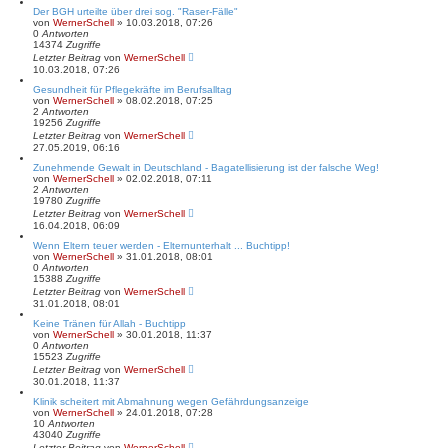
Der BGH urteilte über drei sog. "Raser-Fälle"
von
WernerSchell
» 10.03.2018, 07:26
0
Antworten
14374
Zugriffe
Letzter Beitrag
von
WernerSchell
10.03.2018, 07:26
Gesundheit für Pflegekräfte im Berufsalltag
von
WernerSchell
» 08.02.2018, 07:25
2
Antworten
19256
Zugriffe
Letzter Beitrag
von
WernerSchell
27.05.2019, 06:16
Zunehmende Gewalt in Deutschland - Bagatellisierung ist der falsche Weg!
von
WernerSchell
» 02.02.2018, 07:11
2
Antworten
19780
Zugriffe
Letzter Beitrag
von
WernerSchell
16.04.2018, 06:09
Wenn Eltern teuer werden - Elternunterhalt ... Buchtipp!
von
WernerSchell
» 31.01.2018, 08:01
0
Antworten
15388
Zugriffe
Letzter Beitrag
von
WernerSchell
31.01.2018, 08:01
Keine Tränen für Allah - Buchtipp
von
WernerSchell
» 30.01.2018, 11:37
0
Antworten
15523
Zugriffe
Letzter Beitrag
von
WernerSchell
30.01.2018, 11:37
Klinik scheitert mit Abmahnung wegen Gefährdungsanzeige
von
WernerSchell
» 24.01.2018, 07:28
10
Antworten
43040
Zugriffe
Letzter Beitrag
von
WernerSchell