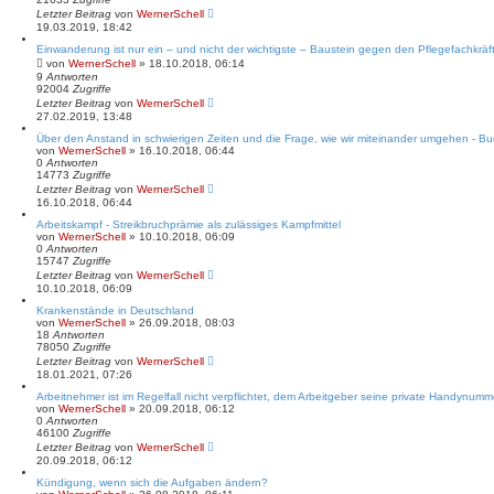
Letzter Beitrag
von
WernerSchell
19.03.2019, 18:42
Einwanderung ist nur ein – und nicht der wichtigste – Baustein gegen den Pflegefachkrä
von
WernerSchell
» 18.10.2018, 06:14
9
Antworten
92004
Zugriffe
Letzter Beitrag
von
WernerSchell
27.02.2019, 13:48
Über den Anstand in schwierigen Zeiten und die Frage, wie wir miteinander umgehen - Bu
von
WernerSchell
» 16.10.2018, 06:44
0
Antworten
14773
Zugriffe
Letzter Beitrag
von
WernerSchell
16.10.2018, 06:44
Arbeitskampf - Streikbruchprämie als zulässiges Kampfmittel
von
WernerSchell
» 10.10.2018, 06:09
0
Antworten
15747
Zugriffe
Letzter Beitrag
von
WernerSchell
10.10.2018, 06:09
Krankenstände in Deutschland
von
WernerSchell
» 26.09.2018, 08:03
18
Antworten
78050
Zugriffe
Letzter Beitrag
von
WernerSchell
18.01.2021, 07:26
Arbeitnehmer ist im Regelfall nicht verpflichtet, dem Arbeitgeber seine private Handynumm
von
WernerSchell
» 20.09.2018, 06:12
0
Antworten
46100
Zugriffe
Letzter Beitrag
von
WernerSchell
20.09.2018, 06:12
Kündigung, wenn sich die Aufgaben ändern?