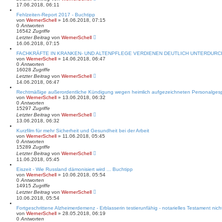
17.06.2018, 06:11
Fehlzeiten-Report 2017 - Buchtipp
von
WernerSchell
» 16.06.2018, 07:15
0
Antworten
16542
Zugriffe
Letzter Beitrag
von
WernerSchell
16.06.2018, 07:15
FACHKRÄFTE IN KRANKEN- UND ALTENPFLEGE VERDIENEN DEUTLICH UNTERDURC
von
WernerSchell
» 14.06.2018, 06:47
0
Antworten
16028
Zugriffe
Letzter Beitrag
von
WernerSchell
14.06.2018, 06:47
Rechtmäßige außerordentliche Kündigung wegen heimlich aufgezeichneten Personalges
von
WernerSchell
» 13.06.2018, 06:32
0
Antworten
15297
Zugriffe
Letzter Beitrag
von
WernerSchell
13.06.2018, 06:32
Kurzfilm für mehr Sicherheit und Gesundheit bei der Arbeit
von
WernerSchell
» 11.06.2018, 05:45
0
Antworten
15289
Zugriffe
Letzter Beitrag
von
WernerSchell
11.06.2018, 05:45
Eiszeit - Wie Russland dämonisiert wird ... Buchtipp
von
WernerSchell
» 10.06.2018, 05:54
0
Antworten
14915
Zugriffe
Letzter Beitrag
von
WernerSchell
10.06.2018, 05:54
Fortgeschrittene Alzheimerdemenz - Erblasserin testierunfähig - notarielles Testament nich
von
WernerSchell
» 28.05.2018, 06:19
0
Antworten