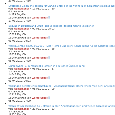
20.03.2019, 07:36
Mysteriöse Einbrüche sorgen für Unruhe unter den Bewohnern im Seniorenheim Haus Nor
von
WernerSchell
» 17.03.2019, 07:20
0
Antworten
14113
Zugriffe
Letzter Beitrag
von
WernerSchell
17.03.2019, 07:20
Bildung in Deutschland 2018 - Bildungsbericht fordert mehr Investitionen
von
WernerSchell
» 09.03.2019, 08:03
0
Antworten
15229
Zugriffe
Letzter Beitrag
von
WernerSchell
09.03.2019, 08:03
Weltfrauentag am 08.03.2019 - Mehr Tempo und mehr Konsequenz für die Gleichberecht
von
WernerSchell
» 07.03.2019, 07:25
3
Antworten
17834
Zugriffe
Letzter Beitrag
von
WernerSchell
08.03.2019, 07:20
Europawahl - EFN-Manifest informiert in deutscher Übersendung
von
WernerSchell
» 06.03.2019, 07:57
1
Antworten
14647
Zugriffe
Letzter Beitrag
von
WernerSchell
09.04.2019, 06:21
Wirkungen befristeter Beschäftigung - wissenschaftlicher Rechercheservice der Hans-Böckl
von
WernerSchell
» 05.03.2019, 07:09
0
Antworten
13912
Zugriffe
Letzter Beitrag
von
WernerSchell
05.03.2019, 07:09
Wahlrechtsausschlüsse für Betreute in allen Angelegenheiten und wegen Schuldunfähigkei
von
WernerSchell
» 23.02.2019, 07:23
4
Antworten
19255
Zugriffe