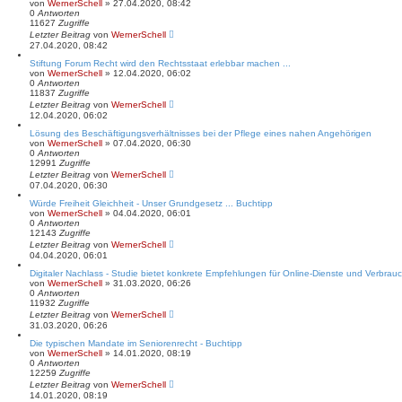
von
WernerSchell
» 27.04.2020, 08:42
0
Antworten
11627
Zugriffe
Letzter Beitrag
von
WernerSchell
27.04.2020, 08:42
Stiftung Forum Recht wird den Rechtsstaat erlebbar machen ...
von
WernerSchell
» 12.04.2020, 06:02
0
Antworten
11837
Zugriffe
Letzter Beitrag
von
WernerSchell
12.04.2020, 06:02
Lösung des Beschäftigungsverhältnisses bei der Pflege eines nahen Angehörigen
von
WernerSchell
» 07.04.2020, 06:30
0
Antworten
12991
Zugriffe
Letzter Beitrag
von
WernerSchell
07.04.2020, 06:30
Würde Freiheit Gleichheit - Unser Grundgesetz ... Buchtipp
von
WernerSchell
» 04.04.2020, 06:01
0
Antworten
12143
Zugriffe
Letzter Beitrag
von
WernerSchell
04.04.2020, 06:01
Digitaler Nachlass - Studie bietet konkrete Empfehlungen für Online-Dienste und Verbrauc
von
WernerSchell
» 31.03.2020, 06:26
0
Antworten
11932
Zugriffe
Letzter Beitrag
von
WernerSchell
31.03.2020, 06:26
Die typischen Mandate im Seniorenrecht - Buchtipp
von
WernerSchell
» 14.01.2020, 08:19
0
Antworten
12259
Zugriffe
Letzter Beitrag
von
WernerSchell
14.01.2020, 08:19