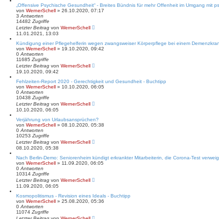
„Offensive Psychische Gesundheit“ - Breites Bündnis für mehr Offenheit im Umgang mit ps
von
WernerSchell
» 26.10.2020, 07:17
3
Antworten
14482
Zugriffe
Letzter Beitrag
von
WernerSchell
11.01.2021, 13:03
Kündigung einer Pflegehelferin wegen zwangsweiser Körperpflege bei einem Demenzkra
von
WernerSchell
» 19.10.2020, 09:42
0
Antworten
11685
Zugriffe
Letzter Beitrag
von
WernerSchell
19.10.2020, 09:42
Fehlzeiten-Report 2020 - Gerechtigkeit und Gesundheit - Buchtipp
von
WernerSchell
» 10.10.2020, 06:05
0
Antworten
10438
Zugriffe
Letzter Beitrag
von
WernerSchell
10.10.2020, 06:05
Verjährung von Urlaubsansprüchen?
von
WernerSchell
» 08.10.2020, 05:38
0
Antworten
10253
Zugriffe
Letzter Beitrag
von
WernerSchell
08.10.2020, 05:38
Nach Berlin-Demo: Seniorenheim kündigt erkrankter Mitarbeiterin, die Corona-Test verweig
von
WernerSchell
» 11.09.2020, 06:05
0
Antworten
10314
Zugriffe
Letzter Beitrag
von
WernerSchell
11.09.2020, 06:05
Kosmopolitismus - Revision eines Ideals - Buchtipp
von
WernerSchell
» 25.08.2020, 05:36
0
Antworten
11074
Zugriffe
Letzter Beitrag
von
WernerSchell