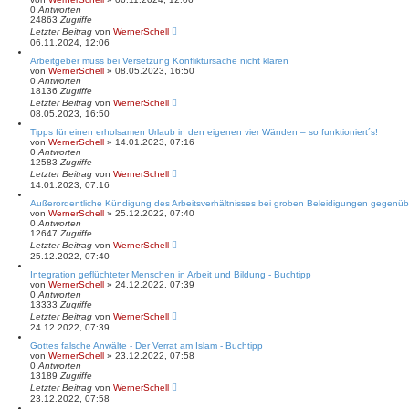
0
Antworten
24863
Zugriffe
Letzter Beitrag
von
WernerSchell
06.11.2024, 12:06
Arbeitgeber muss bei Versetzung Konfliktursache nicht klären
von
WernerSchell
» 08.05.2023, 16:50
0
Antworten
18136
Zugriffe
Letzter Beitrag
von
WernerSchell
08.05.2023, 16:50
Tipps für einen erholsamen Urlaub in den eigenen vier Wänden – so funktioniert´s!
von
WernerSchell
» 14.01.2023, 07:16
0
Antworten
12583
Zugriffe
Letzter Beitrag
von
WernerSchell
14.01.2023, 07:16
Außerordentliche Kündigung des Arbeitsverhältnisses bei groben Beleidigungen gegenüb
von
WernerSchell
» 25.12.2022, 07:40
0
Antworten
12647
Zugriffe
Letzter Beitrag
von
WernerSchell
25.12.2022, 07:40
Integration geflüchteter Menschen in Arbeit und Bildung - Buchtipp
von
WernerSchell
» 24.12.2022, 07:39
0
Antworten
13333
Zugriffe
Letzter Beitrag
von
WernerSchell
24.12.2022, 07:39
Gottes falsche Anwälte - Der Verrat am Islam - Buchtipp
von
WernerSchell
» 23.12.2022, 07:58
0
Antworten
13189
Zugriffe
Letzter Beitrag
von
WernerSchell
23.12.2022, 07:58