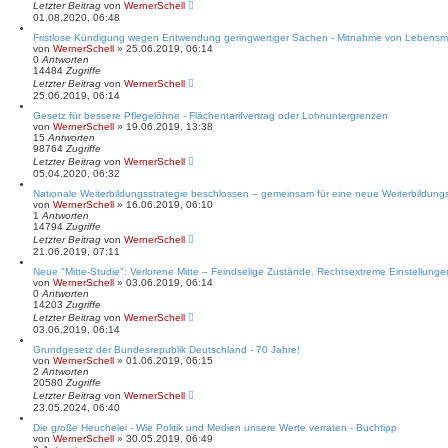
Letzter Beitrag
von
WernerSchell
01.08.2020, 06:48
Fristlose Kündigung wegen Entwendung geringwertiger Sachen - Mitnahme von Lebensmit
von
WernerSchell
» 25.06.2019, 06:14
0
Antworten
14484
Zugriffe
Letzter Beitrag
von
WernerSchell
25.06.2019, 06:14
Gesetz für bessere Pflegelöhne - Flächentarifvertrag oder Lohnuntergrenzen
von
WernerSchell
» 19.06.2019, 13:38
15
Antworten
98764
Zugriffe
Letzter Beitrag
von
WernerSchell
05.04.2020, 06:32
Nationale Weiterbildungsstrategie beschlossen – gemeinsam für eine neue Weiterbildungs
von
WernerSchell
» 16.06.2019, 06:10
1
Antworten
14794
Zugriffe
Letzter Beitrag
von
WernerSchell
21.06.2019, 07:11
Neue "Mitte-Studie": Verlorene Mitte – Feindselige Zustände. Rechtsextreme Einstellung
von
WernerSchell
» 03.06.2019, 06:14
0
Antworten
14203
Zugriffe
Letzter Beitrag
von
WernerSchell
03.06.2019, 06:14
Grundgesetz der Bundesrepublik Deutschland - 70 Jahre!
von
WernerSchell
» 01.06.2019, 06:15
2
Antworten
20580
Zugriffe
Letzter Beitrag
von
WernerSchell
23.05.2024, 06:40
Die große Heuchelei - Wie Politik und Medien unsere Werte verraten - Buchtipp
von
WernerSchell
» 30.05.2019, 06:49