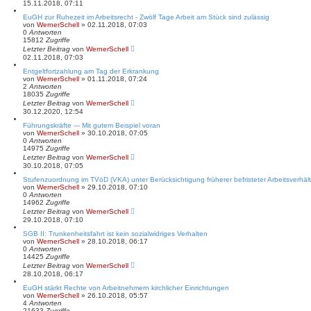
15.11.2018, 07:11
EuGH zur Ruhezeit im Arbeitsrecht - Zwölf Tage Arbeit am Stück sind zulässig
von
WernerSchell
» 02.11.2018, 07:03
0
Antworten
15812
Zugriffe
Letzter Beitrag
von
WernerSchell
02.11.2018, 07:03
Entgeltfortzahlung am Tag der Erkrankung
von
WernerSchell
» 01.11.2018, 07:24
2
Antworten
18035
Zugriffe
Letzter Beitrag
von
WernerSchell
30.12.2020, 12:54
Führungskräfte --- Mit gutem Beispiel voran
von
WernerSchell
» 30.10.2018, 07:05
0
Antworten
14975
Zugriffe
Letzter Beitrag
von
WernerSchell
30.10.2018, 07:05
Stufenzuordnung im TVöD (VKA) unter Berücksichtigung früherer befristeter Arbeitsverhäl
von
WernerSchell
» 29.10.2018, 07:10
0
Antworten
14962
Zugriffe
Letzter Beitrag
von
WernerSchell
29.10.2018, 07:10
SGB II: Trunkenheitsfahrt ist kein sozialwidriges Verhalten
von
WernerSchell
» 28.10.2018, 06:17
0
Antworten
14425
Zugriffe
Letzter Beitrag
von
WernerSchell
28.10.2018, 06:17
EuGH stärkt Rechte von Arbeitnehmern kirchlicher Einrichtungen
von
WernerSchell
» 26.10.2018, 05:57
4
Antworten
21633
Zugriffe