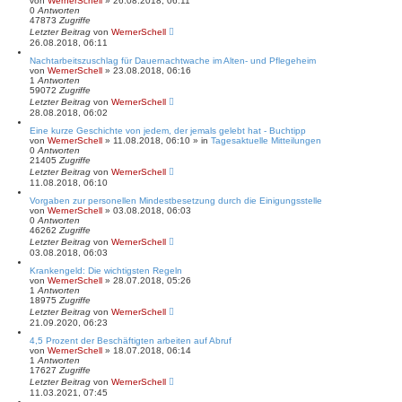
von
WernerSchell
» 26.08.2018, 06:11
0
Antworten
47873
Zugriffe
Letzter Beitrag
von
WernerSchell
26.08.2018, 06:11
Nachtarbeitszuschlag für Dauernachtwache im Alten- und Pflegeheim
von
WernerSchell
» 23.08.2018, 06:16
1
Antworten
59072
Zugriffe
Letzter Beitrag
von
WernerSchell
28.08.2018, 06:02
Eine kurze Geschichte von jedem, der jemals gelebt hat - Buchtipp
von
WernerSchell
» 11.08.2018, 06:10 » in
Tagesaktuelle Mitteilungen
0
Antworten
21405
Zugriffe
Letzter Beitrag
von
WernerSchell
11.08.2018, 06:10
Vorgaben zur personellen Mindestbesetzung durch die Einigungsstelle
von
WernerSchell
» 03.08.2018, 06:03
0
Antworten
46262
Zugriffe
Letzter Beitrag
von
WernerSchell
03.08.2018, 06:03
Krankengeld: Die wichtigsten Regeln
von
WernerSchell
» 28.07.2018, 05:26
1
Antworten
18975
Zugriffe
Letzter Beitrag
von
WernerSchell
21.09.2020, 06:23
4,5 Prozent der Beschäftigten arbeiten auf Abruf
von
WernerSchell
» 18.07.2018, 06:14
1
Antworten
17627
Zugriffe
Letzter Beitrag
von
WernerSchell
11.03.2021, 07:45