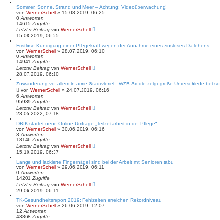
Sommer, Sonne, Strand und Meer – Achtung: Videoüberwachung!
von
WernerSchell
» 15.08.2019, 06:25
0
Antworten
14615
Zugriffe
Letzter Beitrag
von
WernerSchell
15.08.2019, 06:25
Fristlose Kündigung einer Pflegekraft wegen der Annahme eines zinsloses Darlehens
von
WernerSchell
» 28.07.2019, 06:10
0
Antworten
14941
Zugriffe
Letzter Beitrag
von
WernerSchell
28.07.2019, 06:10
Zuwanderung vor allem in arme Stadtviertel - WZB-Studie zeigt große Unterschiede bei soz
von
WernerSchell
» 24.07.2019, 06:16
6
Antworten
95939
Zugriffe
Letzter Beitrag
von
WernerSchell
23.05.2022, 07:18
DBfK startet neue Online-Umfrage „Teilzeitarbeit in der Pflege“
von
WernerSchell
» 30.06.2019, 06:16
3
Antworten
18146
Zugriffe
Letzter Beitrag
von
WernerSchell
15.10.2019, 06:37
Lange und lackierte Fingernägel sind bei der Arbeit mit Senioren tabu
von
WernerSchell
» 29.06.2019, 06:11
0
Antworten
14201
Zugriffe
Letzter Beitrag
von
WernerSchell
29.06.2019, 06:11
TK-Gesund­heits­re­port 2019: Fehl­zeiten errei­chen Rekord­ni­veau
von
WernerSchell
» 26.06.2019, 12:07
12
Antworten
43868
Zugriffe