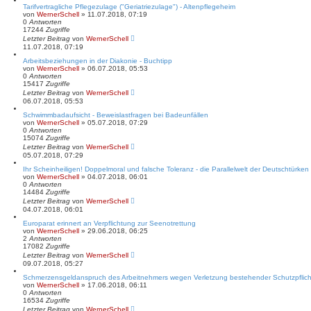
Tarifvertragliche Pflegezulage ("Geriatriezulage") - Altenpflegeheim
von
WernerSchell
» 11.07.2018, 07:19
0
Antworten
17244
Zugriffe
Letzter Beitrag
von
WernerSchell
11.07.2018, 07:19
Arbeitsbeziehungen in der Diakonie - Buchtipp
von
WernerSchell
» 06.07.2018, 05:53
0
Antworten
15417
Zugriffe
Letzter Beitrag
von
WernerSchell
06.07.2018, 05:53
Schwimmbadaufsicht - Beweislastfragen bei Badeunfällen
von
WernerSchell
» 05.07.2018, 07:29
0
Antworten
15074
Zugriffe
Letzter Beitrag
von
WernerSchell
05.07.2018, 07:29
Ihr Scheinheiligen! Doppelmoral und falsche Toleranz - die Parallelwelt der Deutschtürke
von
WernerSchell
» 04.07.2018, 06:01
0
Antworten
14484
Zugriffe
Letzter Beitrag
von
WernerSchell
04.07.2018, 06:01
Europarat erinnert an Verpflichtung zur Seenotrettung
von
WernerSchell
» 29.06.2018, 06:25
2
Antworten
17082
Zugriffe
Letzter Beitrag
von
WernerSchell
09.07.2018, 05:27
Schmerzensgeldanspruch des Arbeitnehmers wegen Verletzung bestehender Schutzpflich
von
WernerSchell
» 17.06.2018, 06:11
0
Antworten
16534
Zugriffe
Letzter Beitrag
von
WernerSchell