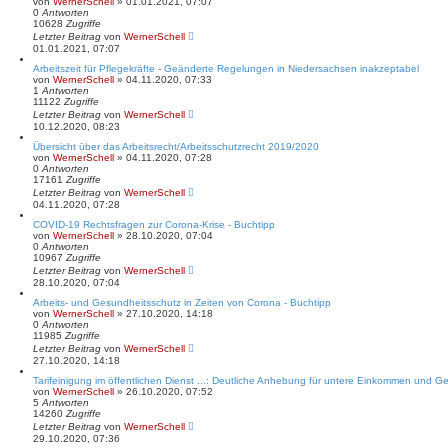
von
WernerSchell
» 01.01.2021, 07:07
0
Antworten
10628
Zugriffe
Letzter Beitrag
von
WernerSchell
01.01.2021, 07:07
Arbeitszeit für Pflegekräfte - Geänderte Regelungen in Niedersachsen inakzeptabel
von
WernerSchell
» 04.11.2020, 07:33
1
Antworten
11122
Zugriffe
Letzter Beitrag
von
WernerSchell
10.12.2020, 08:23
Übersicht über das Arbeitsrecht/Arbeitsschutzrecht 2019/2020
von
WernerSchell
» 04.11.2020, 07:28
0
Antworten
17161
Zugriffe
Letzter Beitrag
von
WernerSchell
04.11.2020, 07:28
COVID-19 Rechtsfragen zur Corona-Krise - Buchtipp
von
WernerSchell
» 28.10.2020, 07:04
0
Antworten
10967
Zugriffe
Letzter Beitrag
von
WernerSchell
28.10.2020, 07:04
Arbeits- und Gesundheitsschutz in Zeiten von Corona - Buchtipp
von
WernerSchell
» 27.10.2020, 14:18
0
Antworten
11985
Zugriffe
Letzter Beitrag
von
WernerSchell
27.10.2020, 14:18
Tarifeinigung im öffentlichen Dienst ...: Deutliche Anhebung für untere Einkommen und G
von
WernerSchell
» 26.10.2020, 07:52
5
Antworten
14260
Zugriffe
Letzter Beitrag
von
WernerSchell
29.10.2020, 07:36