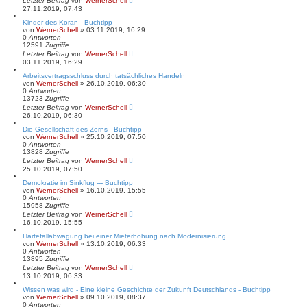
Letzter Beitrag
von
WernerSchell
27.11.2019, 07:43
Kinder des Koran - Buchtipp
von
WernerSchell
» 03.11.2019, 16:29
0
Antworten
12591
Zugriffe
Letzter Beitrag
von
WernerSchell
03.11.2019, 16:29
Arbeitsvertragsschluss durch tatsächliches Handeln
von
WernerSchell
» 26.10.2019, 06:30
0
Antworten
13723
Zugriffe
Letzter Beitrag
von
WernerSchell
26.10.2019, 06:30
Die Gesellschaft des Zorns - Buchtipp
von
WernerSchell
» 25.10.2019, 07:50
0
Antworten
13828
Zugriffe
Letzter Beitrag
von
WernerSchell
25.10.2019, 07:50
Demokratie im Sinkflug --- Buchtipp
von
WernerSchell
» 16.10.2019, 15:55
0
Antworten
15958
Zugriffe
Letzter Beitrag
von
WernerSchell
16.10.2019, 15:55
Härtefallabwägung bei einer Mieterhöhung nach Modernisierung
von
WernerSchell
» 13.10.2019, 06:33
0
Antworten
13895
Zugriffe
Letzter Beitrag
von
WernerSchell
13.10.2019, 06:33
Wissen was wird - Eine kleine Geschichte der Zukunft Deutschlands - Buchtipp
von
WernerSchell
» 09.10.2019, 08:37
0
Antworten