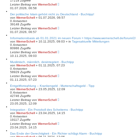
17218
Zugriffe
c
Letzter Beitrag
von
WernerSchell
h
01.07.2026, 06:58
e
Der politische Islam gehört nicht zu Deutschland - Buchtipp!
von
WernerSchell
» 01.07.2026, 06:57
0
Antworten
39148
Zugriffe
Letzter Beitrag
von
WernerSchell
01.07.2026, 06:57
Informationsbasis ab 01.01.2021 im neuen Forum > https://www.wernerschell.de/forum/2/
von
WernerSchell
» 10.11.2025, 09:03 » in
Tagesaktuelle Mitteilungen
0
Antworten
80986
Zugriffe
Letzter Beitrag
von
WernerSchell
10.11.2025, 09:03
Muslimisch, männlich, desintegriert - Buchtipp
von
WernerSchell
» 01.11.2025, 07:23
0
Antworten
58929
Zugriffe
Letzter Beitrag
von
WernerSchell
01.11.2025, 07:23
Entgeltfortzahlung – Krankengeld - Mutterschaftsgeld - Tipp
von
WernerSchell
» 23.05.2025, 12:09
0
Antworten
42746
Zugriffe
Letzter Beitrag
von
WernerSchell
23.05.2025, 12:09
Integration - Ein Protokoll des Scheiterns - Buchtipp
von
WernerSchell
» 23.04.2025, 14:15
0
Antworten
19117
Zugriffe
Letzter Beitrag
von
WernerSchell
23.04.2025, 14:15
Das Ende der Gerechtigkeit - Ein Richter schlägt Alarm - Buchtipp
von
WernerSchell
» 06.11.2024, 12:06