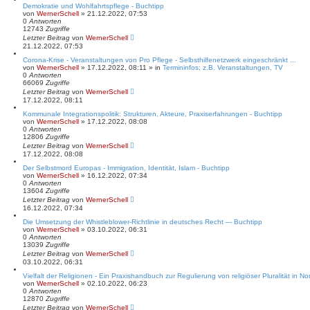
Demokratie und Wohlfahrtspflege - Buchtipp
von
WernerSchell
» 21.12.2022, 07:53
0
Antworten
12743
Zugriffe
Letzter Beitrag
von
WernerSchell
21.12.2022, 07:53
Corona-Krise - Veranstaltungen von Pro Pflege - Selbsthilfenetzwerk eingeschränkt ...
von
WernerSchell
» 17.12.2022, 08:11 » in
Termininfos; z.B. Veranstaltungen, TV
0
Antworten
66069
Zugriffe
Letzter Beitrag
von
WernerSchell
17.12.2022, 08:11
Kommunale Integrationspolitik: Strukturen, Akteure, Praxiserfahrungen - Buchtipp
von
WernerSchell
» 17.12.2022, 08:08
0
Antworten
12806
Zugriffe
Letzter Beitrag
von
WernerSchell
17.12.2022, 08:08
Der Selbstmord Europas - Immigration, Identität, Islam - Buchtipp
von
WernerSchell
» 16.12.2022, 07:34
0
Antworten
13604
Zugriffe
Letzter Beitrag
von
WernerSchell
16.12.2022, 07:34
Die Umsetzung der Whistleblower-Richtlinie in deutsches Recht --- Buchtipp
von
WernerSchell
» 03.10.2022, 06:31
0
Antworten
13039
Zugriffe
Letzter Beitrag
von
WernerSchell
03.10.2022, 06:31
Vielfalt der Religionen - Ein Praxishandbuch zur Regulierung von religiöser Pluralität in N
von
WernerSchell
» 02.10.2022, 06:23
0
Antworten
12870
Zugriffe
Letzter Beitrag
von
WernerSchell