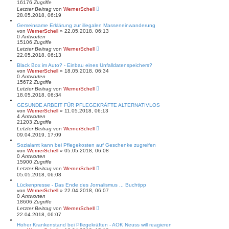
16176
Zugriffe
Letzter Beitrag
von
WernerSchell
28.05.2018, 06:19
Gemeinsame Erklärung zur illegalen Masseneinwanderung
von
WernerSchell
» 22.05.2018, 06:13
0
Antworten
15106
Zugriffe
Letzter Beitrag
von
WernerSchell
22.05.2018, 06:13
Black Box im Auto? - Einbau eines Unfalldatenspeichers?
von
WernerSchell
» 18.05.2018, 06:34
0
Antworten
15672
Zugriffe
Letzter Beitrag
von
WernerSchell
18.05.2018, 06:34
GESUNDE ARBEIT FÜR PFLEGEKRÄFTE ALTERNATIVLOS
von
WernerSchell
» 11.05.2018, 06:13
4
Antworten
21203
Zugriffe
Letzter Beitrag
von
WernerSchell
09.04.2019, 17:09
Sozialamt kann bei Pflegekosten auf Geschenke zugreifen
von
WernerSchell
» 05.05.2018, 06:08
0
Antworten
15900
Zugriffe
Letzter Beitrag
von
WernerSchell
05.05.2018, 06:08
Lückenpresse - Das Ende des Jornalismus ... Buchtipp
von
WernerSchell
» 22.04.2018, 06:07
0
Antworten
18606
Zugriffe
Letzter Beitrag
von
WernerSchell
22.04.2018, 06:07
Hoher Krankenstand bei Pflegekräften - AOK Neuss will reagieren