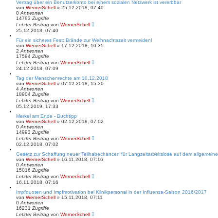
Vertrag über ein Benutzerkonto bei einem sozialen Netzwerk ist vererbbar
von
WernerSchell
» 25.12.2018, 07:40
0
Antworten
14793
Zugriffe
Letzter Beitrag
von
WernerSchell
25.12.2018, 07:40
Für ein sicheres Fest: Brände zur Weihnachtszeit vermeiden!
von
WernerSchell
» 17.12.2018, 10:35
2
Antworten
17594
Zugriffe
Letzter Beitrag
von
WernerSchell
24.12.2018, 07:09
Tag der Menschenrechte am 10.12.2018
von
WernerSchell
» 07.12.2018, 15:30
4
Antworten
18904
Zugriffe
Letzter Beitrag
von
WernerSchell
05.12.2019, 17:33
Merkel am Ende - Buchtipp
von
WernerSchell
» 02.12.2018, 07:02
0
Antworten
14993
Zugriffe
Letzter Beitrag
von
WernerSchell
02.12.2018, 07:02
Gesetz zur Schaffung neuer Teilhabechancen für Langzeitarbeitslose auf dem allgemeine
von
WernerSchell
» 16.11.2018, 07:16
0
Antworten
15016
Zugriffe
Letzter Beitrag
von
WernerSchell
16.11.2018, 07:16
Impfquoten und Impfmotivation bei Klinikpersonal in der Influenza-Saison 2016/2017
von
WernerSchell
» 15.11.2018, 07:11
0
Antworten
16231
Zugriffe
Letzter Beitrag
von
WernerSchell