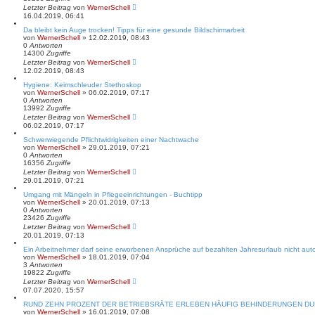
Letzter Beitrag
von
WernerSchell
16.04.2019, 06:41
Da bleibt kein Auge trocken! Tipps für eine gesunde Bildschirmarbeit
von
WernerSchell
» 12.02.2019, 08:43
0
Antworten
14300
Zugriffe
Letzter Beitrag
von
WernerSchell
12.02.2019, 08:43
Hygiene: Keimschleuder Stethoskop
von
WernerSchell
» 06.02.2019, 07:17
0
Antworten
13992
Zugriffe
Letzter Beitrag
von
WernerSchell
06.02.2019, 07:17
Schwerwiegende Pflichtwidrigkeiten einer Nachtwache
von
WernerSchell
» 29.01.2019, 07:21
0
Antworten
16356
Zugriffe
Letzter Beitrag
von
WernerSchell
29.01.2019, 07:21
Umgang mit Mängeln in Pflegeeinrichtungen - Buchtipp
von
WernerSchell
» 20.01.2019, 07:13
0
Antworten
23426
Zugriffe
Letzter Beitrag
von
WernerSchell
20.01.2019, 07:13
Ein Arbeitnehmer darf seine erworbenen Ansprüche auf bezahlten Jahresurlaub nicht automa
von
WernerSchell
» 18.01.2019, 07:04
3
Antworten
19822
Zugriffe
Letzter Beitrag
von
WernerSchell
07.07.2020, 15:57
RUND ZEHN PROZENT DER BETRIEBSRÄTE ERLEBEN HÄUFIG BEHINDERUNGEN DUR
von
WernerSchell
» 16.01.2019, 07:08