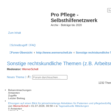
Pro Pflege -
Selbsthilfenetzwerk
Archiv - Beiträge bis 2020
Zum Inhalt
Schnellzugriff
FAQ
Foren-Übersicht
http://www.wernerschell.de
Sonstige rechtskundliche 
Sonstige rechtskundliche Themen (z.B. Arbeits
Moderator:
WernerSchell
S
E
Neues Thema
u
r
c
w
1232 The
h
e
e
i
Bekanntmachungen
t
Antworten
e
Zugriffe
r
Letzter Beitrag
t
e
Ehrungen auf einen Blick für jahrzehntelange Aktivitäten für Patienten und pflegebedürf
von
WernerSchell
» 01.07.2026, 06:58 » in
S
Tagesaktuelle Mitteilungen
0
Antworten
u