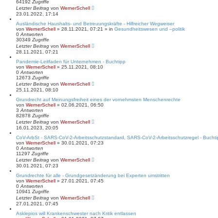
64192
Zugriffe
Letzter Beitrag
von
WernerSchell
23.01.2022, 17:14
Ausländische Haushalts- und Betreuungskräfte - Hilfreicher Wegweiser
von
WernerSchell
» 28.11.2021, 07:21 » in
Gesundheitswesen und –politik
0
Antworten
30349
Zugriffe
Letzter Beitrag
von
WernerSchell
28.11.2021, 07:21
Pandemie-Leitfaden für Unternehmen - Buchtipp
von
WernerSchell
» 25.11.2021, 08:10
0
Antworten
12673
Zugriffe
Letzter Beitrag
von
WernerSchell
25.11.2021, 08:10
Grundrecht auf Meinungsfreiheit eines der vornehmsten Menschenrechte
von
WernerSchell
» 02.06.2021, 06:50
3
Antworten
82878
Zugriffe
Letzter Beitrag
von
WernerSchell
16.01.2023, 20:05
CoV-ArbSt - SARS-CoV-2-Arbeitsschutzstandard, SARS-CoV-2-Arbeitsschutzregel - Bucht
von
WernerSchell
» 30.01.2021, 07:23
0
Antworten
11297
Zugriffe
Letzter Beitrag
von
WernerSchell
30.01.2021, 07:23
Grundrechte für alle - Grundgesetzänderung bei Experten umstritten
von
WernerSchell
» 27.01.2021, 07:45
0
Antworten
10941
Zugriffe
Letzter Beitrag
von
WernerSchell
27.01.2021, 07:45
Asklepios will Krankenschwester nach Kritik entlassen