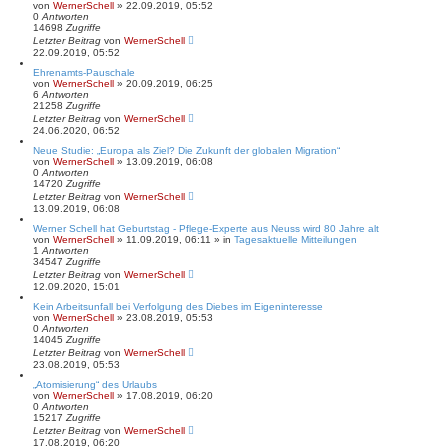
von
WernerSchell
» 22.09.2019, 05:52
0
Antworten
14698
Zugriffe
Letzter Beitrag
von
WernerSchell
22.09.2019, 05:52
Ehrenamts-Pauschale
von
WernerSchell
» 20.09.2019, 06:25
6
Antworten
21258
Zugriffe
Letzter Beitrag
von
WernerSchell
24.06.2020, 06:52
Neue Studie: „Europa als Ziel? Die Zukunft der globalen Migration“
von
WernerSchell
» 13.09.2019, 06:08
0
Antworten
14720
Zugriffe
Letzter Beitrag
von
WernerSchell
13.09.2019, 06:08
Werner Schell hat Geburtstag - Pflege-Experte aus Neuss wird 80 Jahre alt
von
WernerSchell
» 11.09.2019, 06:11 » in
Tagesaktuelle Mitteilungen
1
Antworten
34547
Zugriffe
Letzter Beitrag
von
WernerSchell
12.09.2020, 15:01
Kein Arbeitsunfall bei Verfolgung des Diebes im Eigeninteresse
von
WernerSchell
» 23.08.2019, 05:53
0
Antworten
14045
Zugriffe
Letzter Beitrag
von
WernerSchell
23.08.2019, 05:53
„Atomisierung“ des Urlaubs
von
WernerSchell
» 17.08.2019, 06:20
0
Antworten
15217
Zugriffe
Letzter Beitrag
von
WernerSchell
17.08.2019, 06:20