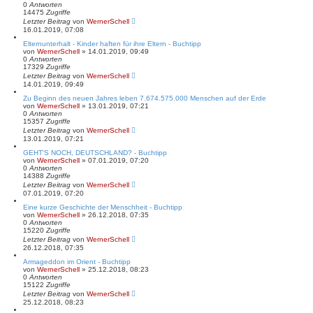
0
Antworten
14475
Zugriffe
Letzter Beitrag
von
WernerSchell
16.01.2019, 07:08
Elternunterhalt - Kinder haften für ihre Eltern - Buchtipp
von
WernerSchell
» 14.01.2019, 09:49
0
Antworten
17329
Zugriffe
Letzter Beitrag
von
WernerSchell
14.01.2019, 09:49
Zu Beginn des neuen Jahres leben 7.674.575.000 Menschen auf der Erde
von
WernerSchell
» 13.01.2019, 07:21
0
Antworten
15357
Zugriffe
Letzter Beitrag
von
WernerSchell
13.01.2019, 07:21
GEHT'S NOCH, DEUTSCHLAND? - Buchtipp
von
WernerSchell
» 07.01.2019, 07:20
0
Antworten
14388
Zugriffe
Letzter Beitrag
von
WernerSchell
07.01.2019, 07:20
Eine kurze Geschichte der Menschheit - Buchtipp
von
WernerSchell
» 26.12.2018, 07:35
0
Antworten
15220
Zugriffe
Letzter Beitrag
von
WernerSchell
26.12.2018, 07:35
Armageddon im Orient - Buchtipp
von
WernerSchell
» 25.12.2018, 08:23
0
Antworten
15122
Zugriffe
Letzter Beitrag
von
WernerSchell
25.12.2018, 08:23