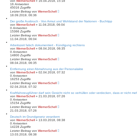
von
WernerSchell
» 16.04.2018, 15:18
16
Antworten
45016
Zugriffe
Letzter Beitrag
von
WernerSchell
18.09.2019, 06:36
Der große Ausbruch - Von Armut und Wohlstand der Nationen - Buchtipp
von
WernerSchell
» 11.04.2018, 06:04
0
Antworten
15366
Zugriffe
Letzter Beitrag
von
WernerSchell
11.04.2018, 06:04
Arbeitszeit falsch dokumentiert - Kündigung rechtens
von
WernerSchell
» 08.04.2018, 06:35
0
Antworten
14800
Zugriffe
Letzter Beitrag
von
WernerSchell
08.04.2018, 06:35
Entfernung einer Abmahnung aus der Personalakte
von
WernerSchell
» 02.04.2018, 07:32
0
Antworten
16253
Zugriffe
Letzter Beitrag
von
WernerSchell
02.04.2018, 07:32
Kraftfahrzeugführer darf sein Gesicht nicht so verhüllen oder verdecken, dass er nicht meh
von
WernerSchell
» 21.03.2018, 07:26
0
Antworten
15154
Zugriffe
Letzter Beitrag
von
WernerSchell
21.03.2018, 07:26
Deutsch im Grundgesetz verankern
von
WernerSchell
» 13.03.2018, 08:38
0
Antworten
14228
Zugriffe
Letzter Beitrag
von
WernerSchell
13.03.2018, 08:38