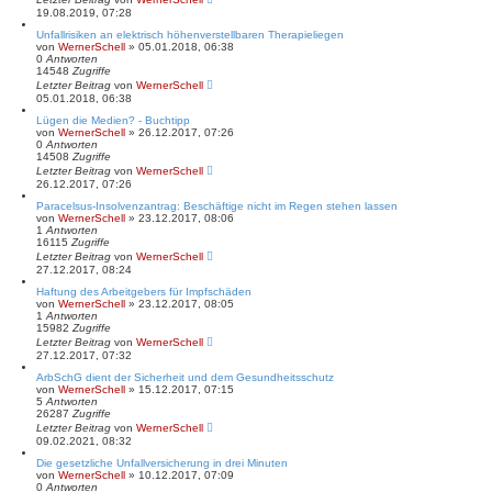
19.08.2019, 07:28
Unfallrisiken an elektrisch höhenverstellbaren Therapieliegen
von
WernerSchell
» 05.01.2018, 06:38
0
Antworten
14548
Zugriffe
Letzter Beitrag
von
WernerSchell
05.01.2018, 06:38
Lügen die Medien? - Buchtipp
von
WernerSchell
» 26.12.2017, 07:26
0
Antworten
14508
Zugriffe
Letzter Beitrag
von
WernerSchell
26.12.2017, 07:26
Paracelsus-Insolvenzantrag: Beschäftige nicht im Regen stehen lassen
von
WernerSchell
» 23.12.2017, 08:06
1
Antworten
16115
Zugriffe
Letzter Beitrag
von
WernerSchell
27.12.2017, 08:24
Haftung des Arbeitgebers für Impfschäden
von
WernerSchell
» 23.12.2017, 08:05
1
Antworten
15982
Zugriffe
Letzter Beitrag
von
WernerSchell
27.12.2017, 07:32
ArbSchG dient der Sicherheit und dem Gesundheitsschutz
von
WernerSchell
» 15.12.2017, 07:15
5
Antworten
26287
Zugriffe
Letzter Beitrag
von
WernerSchell
09.02.2021, 08:32
Die gesetzliche Unfallversicherung in drei Minuten
von
WernerSchell
» 10.12.2017, 07:09
0
Antworten