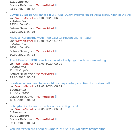
11115
Zugriffe
Letzter Beitrag
von
WernerSchell
24.07.2020, 06:13
COVID-19 als Berufskrankheit: DIVI und DGUV informieren zu Voraussetzungen sowie Ve
von
WernerSchell
» 23.06.2020, 06:06
2
Antworten
14394
Zugriffe
Letzter Beitrag
von
WernerSchell
01.02.2021, 07:25
Fristlose Kündigung wegen gefälschter Pflegedokumentation
von
WernerSchell
» 10.06.2020, 07:53
0
Antworten
14515
Zugriffe
Letzter Beitrag
von
WernerSchell
10.06.2020, 07:53
Beschlüsse der EZB zum Staatsanleihekaufprogramm kompetenzwidrig
von
WernerSchell
» 19.05.2020, 05:59
0
Antworten
11529
Zugriffe
Letzter Beitrag
von
WernerSchell
19.05.2020, 05:59
Staatsversagen beim Arbeitsschtuz - Blog-Beitrag von Prof. Dr. Stefan Sell
von
WernerSchell
» 12.05.2020, 06:23
1
Antworten
11383
Zugriffe
Letzter Beitrag
von
WernerSchell
16.05.2020, 08:34
Schulpflicht in Hessen zum Teil außer Kraft gesetzt
von
WernerSchell
» 02.05.2020, 06:04
0
Antworten
10777
Zugriffe
Letzter Beitrag
von
WernerSchell
02.05.2020, 06:04
Vom Klatschen auf offener Bühne zur COVID-19-Arbeitszeitverordnung