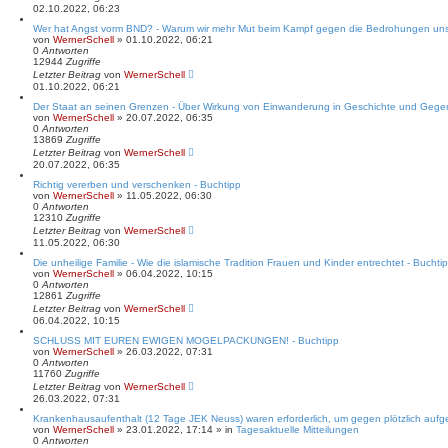
02.10.2022, 06:23
Wer hat Angst vorm BND? - Warum wir mehr Mut beim Kampf gegen die Bedrohungen uns
von
WernerSchell
» 01.10.2022, 06:21
0
Antworten
12944
Zugriffe
Letzter Beitrag
von
WernerSchell
01.10.2022, 06:21
Der Staat an seinen Grenzen - Über Wirkung von Einwanderung in Geschichte und Gegen
von
WernerSchell
» 20.07.2022, 06:35
0
Antworten
13869
Zugriffe
Letzter Beitrag
von
WernerSchell
20.07.2022, 06:35
Richtig vererben und verschenken - Buchtipp
von
WernerSchell
» 11.05.2022, 06:30
0
Antworten
12310
Zugriffe
Letzter Beitrag
von
WernerSchell
11.05.2022, 06:30
Die unheilige Familie - Wie die islamische Tradition Frauen und Kinder entrechtet - Buchtip
von
WernerSchell
» 06.04.2022, 10:15
0
Antworten
12861
Zugriffe
Letzter Beitrag
von
WernerSchell
06.04.2022, 10:15
SCHLUSS MIT EUREN EWIGEN MOGELPACKUNGEN! - Buchtipp
von
WernerSchell
» 26.03.2022, 07:31
0
Antworten
11760
Zugriffe
Letzter Beitrag
von
WernerSchell
26.03.2022, 07:31
Krankenhausaufenthalt (12 Tage JEK Neuss) waren erforderlich, um gegen plötzlich au
von
WernerSchell
» 23.01.2022, 17:14 » in
Tagesaktuelle Mitteilungen
0
Antworten