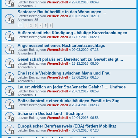
Letzter Beitrag von
WernerSchell
«
29.08.2016, 06:49
Antworten:
2
Senioren: Raubüberfälle in den Wohnungen ...
Letzter Beitrag von
WernerSchell
«
10.02.2021, 16:10
Antworten:
85
1
2
3
4
5
6
Außerordentliche Kündigung - häufige Kurzerkrankungen
Letzter Beitrag von
WernerSchell
«
17.07.2016, 06:20
Angemessenheit eines Nachtarbeitszuschlags
Letzter Beitrag von
WernerSchell
«
09.03.2020, 07:13
Antworten:
1
Gesellschaft polarisiert, Bereitschaft zu Gewalt steigt ...
Letzter Beitrag von
WernerSchell
«
13.12.2016, 08:00
Antworten:
2
Ehe ist die Verbindung zwischen Mann und Frau
Letzter Beitrag von
WernerSchell
«
12.06.2019, 06:15
Antworten:
6
Lauert wirklich an jeder Straßenecke Gefahr? ... Umfrage
Letzter Beitrag von
WernerSchell
«
28.03.2017, 06:59
Antworten:
1
Polizeikontrolle einer dunkelhäutigen Familie im Zug
Letzter Beitrag von
WernerSchell
«
25.04.2016, 06:33
Scharia in Deutschland - Buchtipp
Letzter Beitrag von
WernerSchell
«
19.04.2016, 06:56
Europäischer Berufsausweis (EBA) fördert Mobilität
Letzter Beitrag von
WernerSchell
«
30.03.2016, 07:23