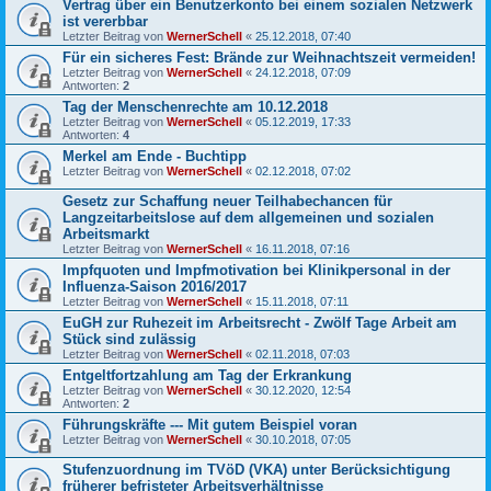
Vertrag über ein Benutzerkonto bei einem sozialen Netzwerk
ist vererbbar
Letzter Beitrag von
WernerSchell
«
25.12.2018, 07:40
Für ein sicheres Fest: Brände zur Weihnachtszeit vermeiden!
Letzter Beitrag von
WernerSchell
«
24.12.2018, 07:09
Antworten:
2
Tag der Menschenrechte am 10.12.2018
Letzter Beitrag von
WernerSchell
«
05.12.2019, 17:33
Antworten:
4
Merkel am Ende - Buchtipp
Letzter Beitrag von
WernerSchell
«
02.12.2018, 07:02
Gesetz zur Schaffung neuer Teilhabechancen für
Langzeitarbeitslose auf dem allgemeinen und sozialen
Arbeitsmarkt
Letzter Beitrag von
WernerSchell
«
16.11.2018, 07:16
Impfquoten und Impfmotivation bei Klinikpersonal in der
Influenza-Saison 2016/2017
Letzter Beitrag von
WernerSchell
«
15.11.2018, 07:11
EuGH zur Ruhezeit im Arbeitsrecht - Zwölf Tage Arbeit am
Stück sind zulässig
Letzter Beitrag von
WernerSchell
«
02.11.2018, 07:03
Entgeltfortzahlung am Tag der Erkrankung
Letzter Beitrag von
WernerSchell
«
30.12.2020, 12:54
Antworten:
2
Führungskräfte --- Mit gutem Beispiel voran
Letzter Beitrag von
WernerSchell
«
30.10.2018, 07:05
Stufenzuordnung im TVöD (VKA) unter Berücksichtigung
früherer befristeter Arbeitsverhältnisse