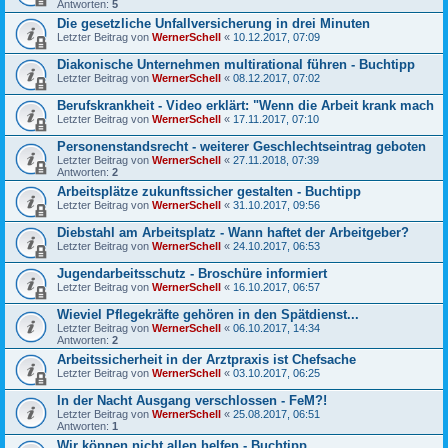
Antworten:
5
Die gesetzliche Unfallversicherung in drei Minuten
Letzter Beitrag von
WernerSchell
«
10.12.2017, 07:09
Diakonische Unternehmen multirational führen - Buchtipp
Letzter Beitrag von
WernerSchell
«
08.12.2017, 07:02
Berufskrankheit - Video erklärt: "Wenn die Arbeit krank mach
Letzter Beitrag von
WernerSchell
«
17.11.2017, 07:10
Personenstandsrecht - weiterer Geschlechtseintrag geboten
Letzter Beitrag von
WernerSchell
«
27.11.2018, 07:39
Antworten:
2
Arbeitsplätze zukunftssicher gestalten - Buchtipp
Letzter Beitrag von
WernerSchell
«
31.10.2017, 09:56
Diebstahl am Arbeitsplatz - Wann haftet der Arbeitgeber?
Letzter Beitrag von
WernerSchell
«
24.10.2017, 06:53
Jugendarbeitsschutz - Broschüre informiert
Letzter Beitrag von
WernerSchell
«
16.10.2017, 06:57
Wieviel Pflegekräfte gehören in den Spätdienst...
Letzter Beitrag von
WernerSchell
«
06.10.2017, 14:34
Antworten:
2
Arbeitssicherheit in der Arztpraxis ist Chefsache
Letzter Beitrag von
WernerSchell
«
03.10.2017, 06:25
In der Nacht Ausgang verschlossen - FeM?!
Letzter Beitrag von
WernerSchell
«
25.08.2017, 06:51
Antworten:
1
Wir können nicht allen helfen - Buchtipp