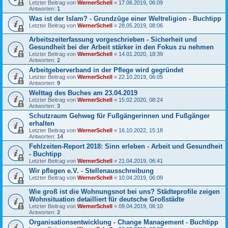
Letzter Beitrag von
WernerSchell
«
17.06.2019, 06:09
Antworten:
1
Was ist der Islam? - Grundzüge einer Weltreligion - Buchtipp
Letzter Beitrag von
WernerSchell
«
28.05.2019, 08:06
Arbeitszeiterfassung vorgeschrieben - Sicherheit und
Gesundheit bei der Arbeit stärker in den Fokus zu nehmen
Letzter Beitrag von
WernerSchell
«
14.01.2020, 18:39
Antworten:
2
Arbeitgeberverband in der Pflege wird gegründet
Letzter Beitrag von
WernerSchell
«
22.10.2019, 06:05
Antworten:
9
Welttag des Buches am 23.04.2019
Letzter Beitrag von
WernerSchell
«
15.02.2020, 08:24
Antworten:
3
Schutzraum Gehweg für Fußgängerinnen und Fußgänger
erhalten
Letzter Beitrag von
WernerSchell
«
16.10.2022, 15:18
Antworten:
14
Fehlzeiten-Report 2018: Sinn erleben - Arbeit und Gesundheit
- Buchtipp
Letzter Beitrag von
WernerSchell
«
21.04.2019, 06:41
Wir pflegen e.V. - Stellenausschreibung
Letzter Beitrag von
WernerSchell
«
10.04.2019, 06:09
Wie groß ist die Wohnungsnot bei uns? Städteprofile zeigen
Wohnsituation detailliert für deutsche Großstädte
Letzter Beitrag von
WernerSchell
«
09.04.2019, 06:10
Antworten:
2
Organisationsentwicklung - Change Management - Buchtipp