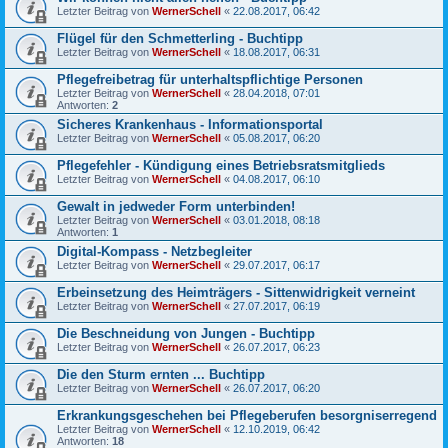
Letzter Beitrag von
WernerSchell
«
22.08.2017, 06:42
Flügel für den Schmetterling - Buchtipp
Letzter Beitrag von
WernerSchell
«
18.08.2017, 06:31
Pflegefreibetrag für unterhaltspflichtige Personen
Letzter Beitrag von
WernerSchell
«
28.04.2018, 07:01
Antworten:
2
Sicheres Krankenhaus - Informationsportal
Letzter Beitrag von
WernerSchell
«
05.08.2017, 06:20
Pflegefehler - Kündigung eines Betriebsratsmitglieds
Letzter Beitrag von
WernerSchell
«
04.08.2017, 06:10
Gewalt in jedweder Form unterbinden!
Letzter Beitrag von
WernerSchell
«
03.01.2018, 08:18
Antworten:
1
Digital-Kompass - Netzbegleiter
Letzter Beitrag von
WernerSchell
«
29.07.2017, 06:17
Erbeinsetzung des Heimträgers - Sittenwidrigkeit verneint
Letzter Beitrag von
WernerSchell
«
27.07.2017, 06:19
Die Beschneidung von Jungen - Buchtipp
Letzter Beitrag von
WernerSchell
«
26.07.2017, 06:23
Die den Sturm ernten ... Buchtipp
Letzter Beitrag von
WernerSchell
«
26.07.2017, 06:20
Erkrankungsgeschehen bei Pflegeberufen besorgniserregend
Letzter Beitrag von
WernerSchell
«
12.10.2019, 06:42
Antworten:
18