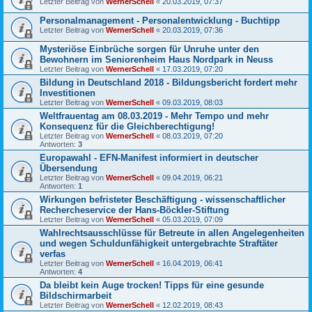
Letzter Beitrag von
WernerSchell
«
20.03.2019, 07:37
Personalmanagement - Personalentwicklung - Buchtipp
Letzter Beitrag von
WernerSchell
«
20.03.2019, 07:36
Mysteriöse Einbrüche sorgen für Unruhe unter den
Bewohnern im Seniorenheim Haus Nordpark in Neuss
Letzter Beitrag von
WernerSchell
«
17.03.2019, 07:20
Bildung in Deutschland 2018 - Bildungsbericht fordert mehr
Investitionen
Letzter Beitrag von
WernerSchell
«
09.03.2019, 08:03
Weltfrauentag am 08.03.2019 - Mehr Tempo und mehr
Konsequenz für die Gleichberechtigung!
Letzter Beitrag von
WernerSchell
«
08.03.2019, 07:20
Antworten:
3
Europawahl - EFN-Manifest informiert in deutscher
Übersendung
Letzter Beitrag von
WernerSchell
«
09.04.2019, 06:21
Antworten:
1
Wirkungen befristeter Beschäftigung - wissenschaftlicher
Rechercheservice der Hans-Böckler-Stiftung
Letzter Beitrag von
WernerSchell
«
05.03.2019, 07:09
Wahlrechtsausschlüsse für Betreute in allen Angelegenheiten
und wegen Schuldunfähigkeit untergebrachte Straftäter
verfas
Letzter Beitrag von
WernerSchell
«
16.04.2019, 06:41
Antworten:
4
Da bleibt kein Auge trocken! Tipps für eine gesunde
Bildschirmarbeit
Letzter Beitrag von
WernerSchell
«
12.02.2019, 08:43