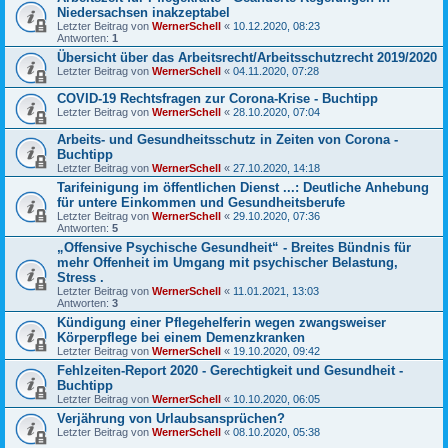
Niedersachsen inakzeptabel
Letzter Beitrag von
WernerSchell
«
10.12.2020, 08:23
Antworten:
1
Übersicht über das Arbeitsrecht/Arbeitsschutzrecht 2019/2020
Letzter Beitrag von
WernerSchell
«
04.11.2020, 07:28
COVID-19 Rechtsfragen zur Corona-Krise - Buchtipp
Letzter Beitrag von
WernerSchell
«
28.10.2020, 07:04
Arbeits- und Gesundheitsschutz in Zeiten von Corona -
Buchtipp
Letzter Beitrag von
WernerSchell
«
27.10.2020, 14:18
Tarifeinigung im öffentlichen Dienst ...: Deutliche Anhebung
für untere Einkommen und Gesundheitsberufe
Letzter Beitrag von
WernerSchell
«
29.10.2020, 07:36
Antworten:
5
„Offensive Psychische Gesundheit“ - Breites Bündnis für
mehr Offenheit im Umgang mit psychischer Belastung,
Stress .
Letzter Beitrag von
WernerSchell
«
11.01.2021, 13:03
Antworten:
3
Kündigung einer Pflegehelferin wegen zwangsweiser
Körperpflege bei einem Demenzkranken
Letzter Beitrag von
WernerSchell
«
19.10.2020, 09:42
Fehlzeiten-Report 2020 - Gerechtigkeit und Gesundheit -
Buchtipp
Letzter Beitrag von
WernerSchell
«
10.10.2020, 06:05
Verjährung von Urlaubsansprüchen?
Letzter Beitrag von
WernerSchell
«
08.10.2020, 05:38