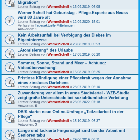
Migration“
Letzter Beitrag von
WernerSchell
«
13.09.2019, 06:08
Werner Schell hat Geburtstag - Pflege-Experte aus Neuss
wird 80 Jahre alt
Letzter Beitrag von
WernerSchell
«
12.09.2020, 15:01
Verfasst in
Tagesaktuelle Mitteilungen
Antworten:
1
Kein Arbeitsunfall bei Verfolgung des Diebes im
Eigeninteresse
Letzter Beitrag von
WernerSchell
«
23.08.2019, 05:53
„Atomisierung“ des Urlaubs
Letzter Beitrag von
WernerSchell
«
17.08.2019, 06:20
Sommer, Sonne, Strand und Meer – Achtung:
Videoüberwachung!
Letzter Beitrag von
WernerSchell
«
15.08.2019, 06:25
Fristlose Kündigung einer Pflegekraft wegen der Annahme
eines zinsloses Darlehens
Letzter Beitrag von
WernerSchell
«
28.07.2019, 06:10
Zuwanderung vor allem in arme Stadtviertel - WZB-Studie
zeigt große Unterschiede bei sozialräumlicher Verteilung
Letzter Beitrag von
WernerSchell
«
23.05.2022, 07:18
Antworten:
6
DBfK startet neue Online-Umfrage „Teilzeitarbeit in der
Pflege“
Letzter Beitrag von
WernerSchell
«
15.10.2019, 06:37
Antworten:
3
Lange und lackierte Fingernägel sind bei der Arbeit mit
Senioren tabu
Letzter Beitrag von
WernerSchell
«
29.06.2019, 06:11