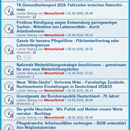
TK-Gesund­heits­re­port 2019: Fehl­zeiten errei­chen Rekord­ni­
veau
Letzter Beitrag von
WernerSchell
«
01.08.2020, 06:48
Antworten:
12
Fristlose Kündigung wegen Entwendung geringwertiger
Sachen - Mitnahme von Lebensmitteln - durch
Arbeitnehmerin
Letzter Beitrag von
WernerSchell
«
25.06.2019, 06:14
Gesetz für bessere Pflegelöhne - Flächentarifvertrag oder
Lohnuntergrenzen
Letzter Beitrag von
WernerSchell
«
05.04.2020, 06:32
Antworten:
15
1
2
Nationale Weiterbildungsstrategie beschlossen – gemeinsam
für eine neue Weiterbildungskultur
Letzter Beitrag von
WernerSchell
«
21.06.2019, 07:11
Antworten:
1
Neue "Mitte-Studie": Verlorene Mitte – Feindselige Zustände.
Rechtsextreme Einstellungen in Deutschland 2018/19
Letzter Beitrag von
WernerSchell
«
03.06.2019, 06:14
Grundgesetz der Bundesrepublik Deutschland - 70 Jahre!
Letzter Beitrag von
WernerSchell
«
23.05.2024, 06:40
Antworten:
2
Die große Heuchelei - Wie Politik und Medien unsere Werte
verraten - Buchtipp
Letzter Beitrag von
WernerSchell
«
30.05.2019, 06:49
Pflegebranche: Arbeitsunfällen vorbeugen – BGW unterstützt
ihre Mitgliedsbetriebe