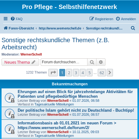
Pro Pflege - Selbsthilfenetzwerk
FAQ
Registrieren
Anmelden
S
Foren-Übersicht
http://www.wernerschell.de
Sonstige rechtskundliche Themen (z.B. Arbeitsrecht)
u
Sonstige rechtskundliche Themen (z.B.
c
Arbeitsrecht)
h
Moderator:
WernerSchell
e
Suche
Erweiterte Suche
Neues Thema
Seite
1
von
62
1
2
3
4
5
62
Nächste
1232 Themen
…
Bekanntmachungen
Ehrungen auf einen Blick für jahrzehntelange Aktivitäten für
Patienten und pflegebedürftige Menschen
Letzter Beitrag von
WernerSchell
«
01.07.2026, 06:58
Verfasst in
Tagesaktuelle Mitteilungen
Der politische Islam gehört nicht zu Deutschland - Buchtipp!
Letzter Beitrag von
WernerSchell
«
01.07.2026, 06:57
Informationsbasis ab 01.01.2021 im neuen Forum >
https://www.wernerschell.de/forum/2/
Letzter Beitrag von
WernerSchell
«
10.11.2025, 09:03
Verfasst in
Tagesaktuelle Mitteilungen