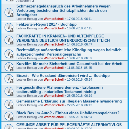
Antworten:
2
Schmerzensgeldanspruch des Arbeitnehmers wegen
Verletzung bestehender Schutzpflichten durch den
Arbeitgeber
Letzter Beitrag von
WernerSchell
«
17.06.2018, 06:11
Fehlzeiten-Report 2017 - Buchtipp
Letzter Beitrag von
WernerSchell
«
16.06.2018, 07:15
FACHKRÄFTE IN KRANKEN- UND ALTENPFLEGE
VERDIENEN DEUTLICH UNTERDURCHSCHNITTLICH
Letzter Beitrag von
WernerSchell
«
14.06.2018, 06:47
Rechtmäßige außerordentliche Kündigung wegen heimlich
aufgezeichneten Personalgesprächs
Letzter Beitrag von
WernerSchell
«
13.06.2018, 06:32
Kurzfilm für mehr Sicherheit und Gesundheit bei der Arbeit
Letzter Beitrag von
WernerSchell
«
11.06.2018, 05:45
Eiszeit - Wie Russland dämonisiert wird ... Buchtipp
Letzter Beitrag von
WernerSchell
«
10.06.2018, 05:54
Fortgeschrittene Alzheimerdemenz - Erblasserin
testierunfähig - notarielles Testament nichtig
Letzter Beitrag von
WernerSchell
«
28.05.2018, 06:19
Gemeinsame Erklärung zur illegalen Masseneinwanderung
Letzter Beitrag von
WernerSchell
«
22.05.2018, 06:13
Black Box im Auto? - Einbau eines Unfalldatenspeichers?
Letzter Beitrag von
WernerSchell
«
18.05.2018, 06:34
GESUNDE ARBEIT FÜR PFLEGEKRÄFTE ALTERNATIVLOS
Letzter Beitrag von
WernerSchell
«
09.04.2019, 17:09