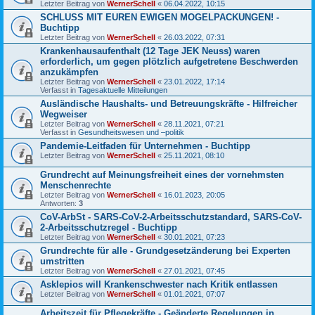
Letzter Beitrag von
WernerSchell
«
06.04.2022, 10:15
SCHLUSS MIT EUREN EWIGEN MOGELPACKUNGEN! -
Buchtipp
Letzter Beitrag von
WernerSchell
«
26.03.2022, 07:31
Krankenhausaufenthalt (12 Tage JEK Neuss) waren
erforderlich, um gegen plötzlich aufgetretene Beschwerden
anzukämpfen
Letzter Beitrag von
WernerSchell
«
23.01.2022, 17:14
Verfasst in
Tagesaktuelle Mitteilungen
Ausländische Haushalts- und Betreuungskräfte - Hilfreicher
Wegweiser
Letzter Beitrag von
WernerSchell
«
28.11.2021, 07:21
Verfasst in
Gesundheitswesen und –politik
Pandemie-Leitfaden für Unternehmen - Buchtipp
Letzter Beitrag von
WernerSchell
«
25.11.2021, 08:10
Grundrecht auf Meinungsfreiheit eines der vornehmsten
Menschenrechte
Letzter Beitrag von
WernerSchell
«
16.01.2023, 20:05
Antworten:
3
CoV-ArbSt - SARS-CoV-2-Arbeitsschutzstandard, SARS-CoV-
2-Arbeitsschutzregel - Buchtipp
Letzter Beitrag von
WernerSchell
«
30.01.2021, 07:23
Grundrechte für alle - Grundgesetzänderung bei Experten
umstritten
Letzter Beitrag von
WernerSchell
«
27.01.2021, 07:45
Asklepios will Krankenschwester nach Kritik entlassen
Letzter Beitrag von
WernerSchell
«
01.01.2021, 07:07
Arbeitszeit für Pflegekräfte - Geänderte Regelungen in