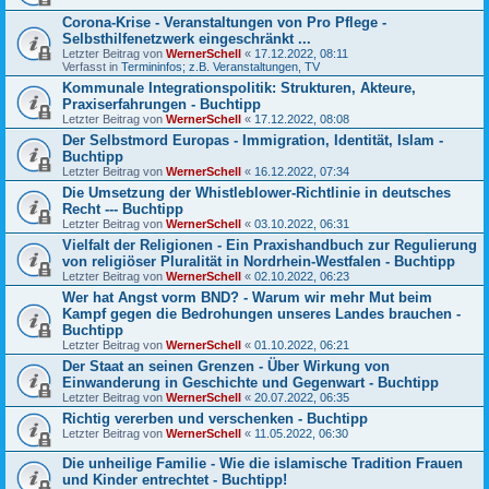
Corona-Krise - Veranstaltungen von Pro Pflege -
Selbsthilfenetzwerk eingeschränkt ...
Letzter Beitrag von
WernerSchell
«
17.12.2022, 08:11
Verfasst in
Termininfos; z.B. Veranstaltungen, TV
Kommunale Integrationspolitik: Strukturen, Akteure,
Praxiserfahrungen - Buchtipp
Letzter Beitrag von
WernerSchell
«
17.12.2022, 08:08
Der Selbstmord Europas - Immigration, Identität, Islam -
Buchtipp
Letzter Beitrag von
WernerSchell
«
16.12.2022, 07:34
Die Umsetzung der Whistleblower-Richtlinie in deutsches
Recht --- Buchtipp
Letzter Beitrag von
WernerSchell
«
03.10.2022, 06:31
Vielfalt der Religionen - Ein Praxishandbuch zur Regulierung
von religiöser Pluralität in Nordrhein-Westfalen - Buchtipp
Letzter Beitrag von
WernerSchell
«
02.10.2022, 06:23
Wer hat Angst vorm BND? - Warum wir mehr Mut beim
Kampf gegen die Bedrohungen unseres Landes brauchen -
Buchtipp
Letzter Beitrag von
WernerSchell
«
01.10.2022, 06:21
Der Staat an seinen Grenzen - Über Wirkung von
Einwanderung in Geschichte und Gegenwart - Buchtipp
Letzter Beitrag von
WernerSchell
«
20.07.2022, 06:35
Richtig vererben und verschenken - Buchtipp
Letzter Beitrag von
WernerSchell
«
11.05.2022, 06:30
Die unheilige Familie - Wie die islamische Tradition Frauen
und Kinder entrechtet - Buchtipp!