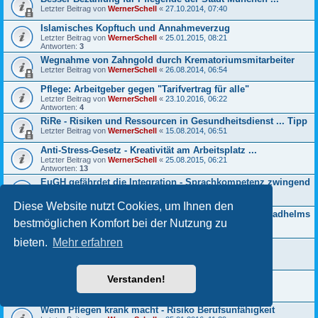
Letzter Beitrag von
WernerSchell
«
27.10.2014, 07:40
Islamisches Kopftuch und Annahmeverzug
Letzter Beitrag von
WernerSchell
«
25.01.2015, 08:21
Antworten:
3
Wegnahme von Zahngold durch Krematoriumsmitarbeiter
Letzter Beitrag von
WernerSchell
«
26.08.2014, 06:54
Pflege: Arbeitgeber gegen "Tarifvertrag für alle"
Letzter Beitrag von
WernerSchell
«
23.10.2016, 06:22
Antworten:
4
RiRe - Risiken und Ressourcen in Gesundheitsdienst ... Tipp
Letzter Beitrag von
WernerSchell
«
15.08.2014, 06:51
Anti-Stress-Gesetz - Kreativität am Arbeitsplatz ...
Letzter Beitrag von
WernerSchell
«
25.08.2015, 06:21
Antworten:
13
EuGH gefährdet die Integration - Sprachkompetenz zwingend
Letzter Beitrag von
WernerSchell
«
10.08.2017, 06:08
Antworten:
6
Diese Website nutzt Cookies, um Ihnen den
Kein Mitverschulden wegen Nichttragens eines Fahrradhelms
bestmöglichen Komfort bei der Nutzung zu
Letzter Beitrag von
WernerSchell
«
22.07.2019, 06:16
Antworten:
4
bieten.
Mehr erfahren
Urlaubsanspruch nach unbezahltem Sonderurlaub
Letzter Beitrag von
WernerSchell
«
19.03.2019, 17:46
Antworten:
1
Immer mehr Pflegekräfte greifen zu Suchtmitteln
Verstanden!
Letzter Beitrag von
WernerSchell
«
24.04.2016, 08:17
Antworten:
6
Wenn Pflegen krank macht - Risiko Berufsunfähigkeit