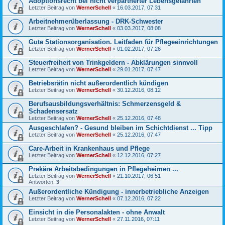
Adoptionsrecht bei nicht verpartnerter Lebensgefährten
Letzter Beitrag von
WernerSchell
«
16.03.2017, 07:31
Arbeitnehmerüberlassung - DRK-Schwester
Letzter Beitrag von
WernerSchell
«
03.03.2017, 08:08
Gute Stationsorganisation. Leitfaden für Pflegeeinrichtungen
Letzter Beitrag von
WernerSchell
«
01.02.2017, 07:26
Steuerfreiheit von Trinkgeldern - Abklärungen sinnvoll
Letzter Beitrag von
WernerSchell
«
29.01.2017, 07:47
Betriebsrätin nicht außerordentlich kündigen
Letzter Beitrag von
WernerSchell
«
30.12.2016, 08:12
Berufsausbildungsverhältnis: Schmerzensgeld &
Schadensersatz
Letzter Beitrag von
WernerSchell
«
25.12.2016, 07:48
Ausgeschlafen? - Gesund bleiben im Schichtdienst ... Tipp
Letzter Beitrag von
WernerSchell
«
25.12.2016, 07:47
Care-Arbeit in Krankenhaus und Pflege
Letzter Beitrag von
WernerSchell
«
12.12.2016, 07:27
Prekäre Arbeitsbedingungen in Pflegeheimen ...
Letzter Beitrag von
WernerSchell
«
21.10.2017, 06:51
Antworten:
3
Außerordentliche Kündigung - innerbetriebliche Anzeigen
Letzter Beitrag von
WernerSchell
«
07.12.2016, 07:22
Einsicht in die Personalakten - ohne Anwalt
Letzter Beitrag von
WernerSchell
«
27.11.2016, 07:11