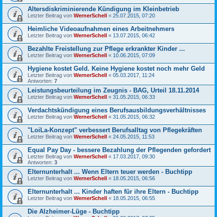
Altersdiskriminierende Kündigung im Kleinbetrieb
Letzter Beitrag von
WernerSchell
«
25.07.2015, 07:20
Heimliche Videoaufnahmen eines Arbeitnehmers
Letzter Beitrag von
WernerSchell
«
13.07.2015, 06:42
Bezahlte Freistellung zur Pflege erkrankter Kinder ...
Letzter Beitrag von
WernerSchell
«
10.06.2015, 07:09
Hygiene kostet Geld. Keine Hygiene kostet noch mehr Geld
Letzter Beitrag von
WernerSchell
«
05.03.2017, 11:24
Antworten:
7
Leistungsbeurteilung im Zeugnis - BAG, Urteil 18.11.2014
Letzter Beitrag von
WernerSchell
«
31.05.2015, 06:33
Verdachtskündigung eines Berufsausbildungsverhältnisses
Letzter Beitrag von
WernerSchell
«
31.05.2015, 06:32
"LoiLa-Konzept" verbessert Berufsalltag von Pflegekräften
Letzter Beitrag von
WernerSchell
«
24.05.2015, 11:53
Equal Pay Day - bessere Bezahlung der Pflegenden gefordert
Letzter Beitrag von
WernerSchell
«
17.03.2017, 09:30
Antworten:
3
Elternunterhalt ... Wenn Eltern teuer werden - Buchtipp
Letzter Beitrag von
WernerSchell
«
18.05.2015, 06:56
Elternunterhalt ... Kinder haften für ihre Eltern - Buchtipp
Letzter Beitrag von
WernerSchell
«
18.05.2015, 06:55
Die Alzheimer-Lüge - Buchtipp