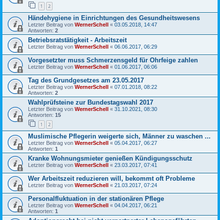
1
2
Händehygiene in Einrichtungen des Gesundheitswesens
Letzter Beitrag von
WernerSchell
«
03.05.2018, 14:47
Antworten:
2
Betriebsratstätigkeit - Arbeitszeit
Letzter Beitrag von
WernerSchell
«
06.06.2017, 06:29
Vorgesetzter muss Schmerzensgeld für Ohrfeige zahlen
Letzter Beitrag von
WernerSchell
«
01.06.2017, 06:06
Tag des Grundgesetzes am 23.05.2017
Letzter Beitrag von
WernerSchell
«
07.01.2018, 08:22
Antworten:
2
Wahlprüfsteine zur Bundestagswahl 2017
Letzter Beitrag von
WernerSchell
«
31.10.2021, 08:30
Antworten:
15
1
2
Muslimische Pflegerin weigerte sich, Männer zu waschen ...
Letzter Beitrag von
WernerSchell
«
05.04.2017, 06:27
Antworten:
1
Kranke Wohnungsmieter genießen Kündigungsschutz
Letzter Beitrag von
WernerSchell
«
23.03.2017, 07:41
Wer Arbeitszeit reduzieren will, bekommt oft Probleme
Letzter Beitrag von
WernerSchell
«
21.03.2017, 07:24
Personalfluktuation in der stationären Pflege
Letzter Beitrag von
WernerSchell
«
04.04.2017, 06:21
Antworten:
1