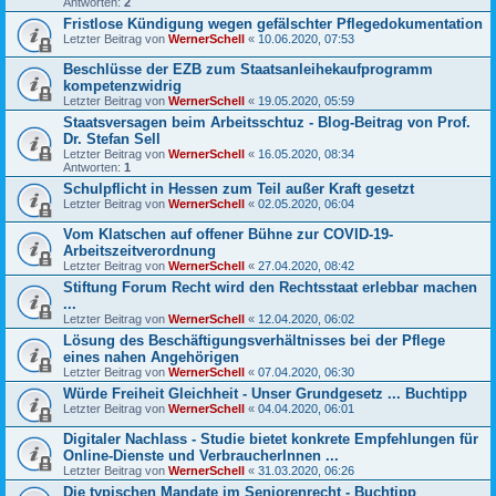
Antworten:
2
Fristlose Kündigung wegen gefälschter Pflegedokumentation
Letzter Beitrag von
WernerSchell
«
10.06.2020, 07:53
Beschlüsse der EZB zum Staatsanleihekaufprogramm
kompetenzwidrig
Letzter Beitrag von
WernerSchell
«
19.05.2020, 05:59
Staatsversagen beim Arbeitsschtuz - Blog-Beitrag von Prof.
Dr. Stefan Sell
Letzter Beitrag von
WernerSchell
«
16.05.2020, 08:34
Antworten:
1
Schulpflicht in Hessen zum Teil außer Kraft gesetzt
Letzter Beitrag von
WernerSchell
«
02.05.2020, 06:04
Vom Klatschen auf offener Bühne zur COVID-19-
Arbeitszeitverordnung
Letzter Beitrag von
WernerSchell
«
27.04.2020, 08:42
Stiftung Forum Recht wird den Rechtsstaat erlebbar machen
...
Letzter Beitrag von
WernerSchell
«
12.04.2020, 06:02
Lösung des Beschäftigungsverhältnisses bei der Pflege
eines nahen Angehörigen
Letzter Beitrag von
WernerSchell
«
07.04.2020, 06:30
Würde Freiheit Gleichheit - Unser Grundgesetz ... Buchtipp
Letzter Beitrag von
WernerSchell
«
04.04.2020, 06:01
Digitaler Nachlass - Studie bietet konkrete Empfehlungen für
Online-Dienste und VerbraucherInnen ...
Letzter Beitrag von
WernerSchell
«
31.03.2020, 06:26
Die typischen Mandate im Seniorenrecht - Buchtipp