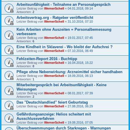
Arbeitsunfähigkeit - Teilnahme an Personalgespräch
Letzter Beitrag von
WernerSchell
«
04.01.2018, 09:14
Antworten:
2
Arbeitsvertrag.org - Ratgeber veröffentlicht
Letzter Beitrag von
WernerSchell
«
31.10.2016, 07:10
Kein Arbeiten ohne Auszeiten = Personalbemessung
verbessern
Letzter Beitrag von
WernerSchell
«
19.01.2017, 07:45
Antworten:
6
Eine Kindheit in Sklaverei - Wo bleibt der Aufschrei ?
Letzter Beitrag von
WernerSchell
«
07.10.2016, 06:49
Fehlzeiten-Report 2016 - Buchtipp
Letzter Beitrag von
WernerSchell
«
16.04.2018, 15:22
Antworten:
8
Pflege ohne Nebenwirkung: Arzneimittel sicher handhaben
Letzter Beitrag von
WernerSchell
«
18.09.2016, 06:13
Antworten:
1
Mitarbeitergespräch bei Arbeitsunfähigkeit - Keine
Weisungen
Letzter Beitrag von
WernerSchell
«
08.01.2017, 07:39
Antworten:
2
Das "Deutschlandlied" feiert Geburtstag
Letzter Beitrag von
WernerSchell
«
27.08.2016, 06:29
Gefährdungsanzeige: Helios scheitert mit
Ausschlussverfahren
Letzter Beitrag von
WernerSchell
«
19.08.2016, 07:05
Überschwemmungen durch Starkregen - Warnungen