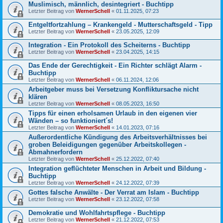
Muslimisch, männlich, desintegriert - Buchtipp
Letzter Beitrag von
WernerSchell
«
01.11.2025, 07:23
Entgeltfortzahlung – Krankengeld - Mutterschaftsgeld - Tipp
Letzter Beitrag von
WernerSchell
«
23.05.2025, 12:09
Integration - Ein Protokoll des Scheiterns - Buchtipp
Letzter Beitrag von
WernerSchell
«
23.04.2025, 14:15
Das Ende der Gerechtigkeit - Ein Richter schlägt Alarm -
Buchtipp
Letzter Beitrag von
WernerSchell
«
06.11.2024, 12:06
Arbeitgeber muss bei Versetzung Konfliktursache nicht
klären
Letzter Beitrag von
WernerSchell
«
08.05.2023, 16:50
Tipps für einen erholsamen Urlaub in den eigenen vier
Wänden – so funktioniert´s!
Letzter Beitrag von
WernerSchell
«
14.01.2023, 07:16
Außerordentliche Kündigung des Arbeitsverhältnisses bei
groben Beleidigungen gegenüber Arbeitskollegen -
Abmahnerfordern
Letzter Beitrag von
WernerSchell
«
25.12.2022, 07:40
Integration geflüchteter Menschen in Arbeit und Bildung -
Buchtipp
Letzter Beitrag von
WernerSchell
«
24.12.2022, 07:39
Gottes falsche Anwälte - Der Verrat am Islam - Buchtipp
Letzter Beitrag von
WernerSchell
«
23.12.2022, 07:58
Demokratie und Wohlfahrtspflege - Buchtipp
Letzter Beitrag von
WernerSchell
«
21.12.2022, 07:53