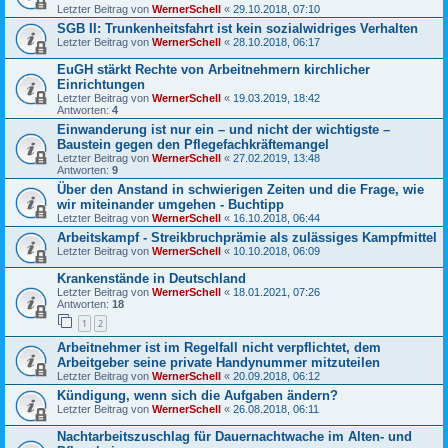
Letzter Beitrag von
WernerSchell
«
29.10.2018, 07:10
SGB II: Trunkenheitsfahrt ist kein sozialwidriges Verhalten
Letzter Beitrag von
WernerSchell
«
28.10.2018, 06:17
EuGH stärkt Rechte von Arbeitnehmern kirchlicher
Einrichtungen
Letzter Beitrag von
WernerSchell
«
19.03.2019, 18:42
Antworten:
4
Einwanderung ist nur ein – und nicht der wichtigste –
Baustein gegen den Pflegefachkräftemangel
Letzter Beitrag von
WernerSchell
«
27.02.2019, 13:48
Antworten:
9
Über den Anstand in schwierigen Zeiten und die Frage, wie
wir miteinander umgehen - Buchtipp
Letzter Beitrag von
WernerSchell
«
16.10.2018, 06:44
Arbeitskampf - Streikbruchprämie als zulässiges Kampfmittel
Letzter Beitrag von
WernerSchell
«
10.10.2018, 06:09
Krankenstände in Deutschland
Letzter Beitrag von
WernerSchell
«
18.01.2021, 07:26
Antworten:
18
1
2
Arbeitnehmer ist im Regelfall nicht verpflichtet, dem
Arbeitgeber seine private Handynummer mitzuteilen
Letzter Beitrag von
WernerSchell
«
20.09.2018, 06:12
Kündigung, wenn sich die Aufgaben ändern?
Letzter Beitrag von
WernerSchell
«
26.08.2018, 06:11
Nachtarbeitszuschlag für Dauernachtwache im Alten- und