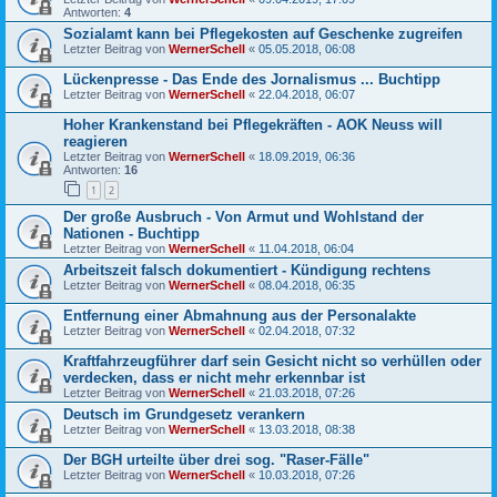
Antworten:
4
Sozialamt kann bei Pflegekosten auf Geschenke zugreifen
Letzter Beitrag von
WernerSchell
«
05.05.2018, 06:08
Lückenpresse - Das Ende des Jornalismus ... Buchtipp
Letzter Beitrag von
WernerSchell
«
22.04.2018, 06:07
Hoher Krankenstand bei Pflegekräften - AOK Neuss will
reagieren
Letzter Beitrag von
WernerSchell
«
18.09.2019, 06:36
Antworten:
16
1
2
Der große Ausbruch - Von Armut und Wohlstand der
Nationen - Buchtipp
Letzter Beitrag von
WernerSchell
«
11.04.2018, 06:04
Arbeitszeit falsch dokumentiert - Kündigung rechtens
Letzter Beitrag von
WernerSchell
«
08.04.2018, 06:35
Entfernung einer Abmahnung aus der Personalakte
Letzter Beitrag von
WernerSchell
«
02.04.2018, 07:32
Kraftfahrzeugführer darf sein Gesicht nicht so verhüllen oder
verdecken, dass er nicht mehr erkennbar ist
Letzter Beitrag von
WernerSchell
«
21.03.2018, 07:26
Deutsch im Grundgesetz verankern
Letzter Beitrag von
WernerSchell
«
13.03.2018, 08:38
Der BGH urteilte über drei sog. "Raser-Fälle"
Letzter Beitrag von
WernerSchell
«
10.03.2018, 07:26