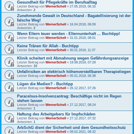
Gesundheit für Pflegekräfte im Berufsalltag
Letzter Beitrag von
WernerSchell
«
27.05.2019, 06:16
Antworten:
2
Zunehmende Gewalt in Deutschland - Bagatellisierung ist der
falsche Weg!
Letzter Beitrag von
WernerSchell
«
16.04.2018, 06:09
Antworten:
2
Wenn Eltern teuer werden - Elternunterhalt ... Buchtipp!
Letzter Beitrag von
WernerSchell
«
31.01.2018, 08:01
Keine Tränen für Allah - Buchtipp
Letzter Beitrag von
WernerSchell
«
30.01.2018, 11:37
Klinik scheitert mit Abmahnung wegen Gefährdungsanzeige
Letzter Beitrag von
WernerSchell
«
19.08.2019, 07:28
Antworten:
10
Unfallrisiken an elektrisch höhenverstellbaren Therapieliegen
Letzter Beitrag von
WernerSchell
«
05.01.2018, 06:38
Lügen die Medien? - Buchtipp
Letzter Beitrag von
WernerSchell
«
26.12.2017, 07:26
Paracelsus-Insolvenzantrag: Beschäftige nicht im Regen
stehen lassen
Letzter Beitrag von
WernerSchell
«
27.12.2017, 08:24
Antworten:
1
Haftung des Arbeitgebers für Impfschäden
Letzter Beitrag von
WernerSchell
«
27.12.2017, 07:32
Antworten:
1
ArbSchG dient der Sicherheit und dem Gesundheitsschutz
Letzter Beitrag von
WernerSchell
«
09.02.2021, 08:32