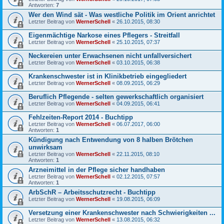
Antworten:
7
Wer den Wind sät - Was westliche Politik im Orient anrichtet
Letzter Beitrag von
WernerSchell
«
26.10.2015, 08:30
Eigenmächtige Narkose eines Pflegers - Streitfall
Letzter Beitrag von
WernerSchell
«
25.10.2015, 07:37
Neckereien unter Erwachsenen nicht unfallversichert
Letzter Beitrag von
WernerSchell
«
03.10.2015, 06:38
Krankenschwester ist in Klinikbetrieb eingegliedert
Letzter Beitrag von
WernerSchell
«
08.09.2015, 06:29
Beruflich Pflegende - selten gewerkschaftlich organisiert
Letzter Beitrag von
WernerSchell
«
04.09.2015, 06:41
Fehlzeiten-Report 2014 - Buchtipp
Letzter Beitrag von
WernerSchell
«
06.07.2017, 06:00
Antworten:
1
Kündigung nach Entwendung von 8 halben Brötchen
unwirksam
Letzter Beitrag von
WernerSchell
«
22.11.2015, 08:10
Antworten:
1
Arzneimittel in der Pflege sicher handhaben
Letzter Beitrag von
WernerSchell
«
02.12.2015, 07:57
Antworten:
1
ArbSchR – Arbeitsschutzrecht - Buchtipp
Letzter Beitrag von
WernerSchell
«
19.08.2015, 06:09
Versetzung einer Krankenschwester nach Schwierigkeiten ...
Letzter Beitrag von
WernerSchell
«
13.08.2015, 06:32