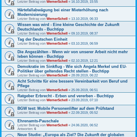
Letzter Beitrag von
WernerSchell
«
16.10.2019, 15:55
Härtefallabwägung bei einer Mieterhöhung nach
Modernisierung
Letzter Beitrag von
WernerSchell
«
13.10.2019, 06:33
Wissen was wird - Eine kleine Geschichte der Zukunft
Deutschlands - Buchtipp
Letzter Beitrag von
WernerSchell
«
09.10.2019, 08:37
Tag der Deutschen Einheit
Letzter Beitrag von
WernerSchell
«
03.10.2019, 06:59
Die Angezählten - Wenn wir von unserer Arbeit nicht mehr
leben können - Buchtipp
Letzter Beitrag von
WernerSchell
«
02.10.2019, 12:21
Demokratie im Sinkflug - Wie sich Angela Merkel und EU-
Politiker über geltendes Recht stellen - Buchtipp
Letzter Beitrag von
WernerSchell
«
28.09.2019, 06:22
Acht Schritte für eine bessere Vereinbarkeit von Beruf und
Pflege
Letzter Beitrag von
WernerSchell
«
25.09.2019, 06:51
Ratgeber Erbrecht - Erben und vererben - Buchtipp
Letzter Beitrag von
WernerSchell
«
23.09.2019, 07:10
BGW test: Mobile Personenlifter auf dem Prüfstand
Letzter Beitrag von
WernerSchell
«
22.09.2019, 05:52
Ehrenamts-Pauschale
Letzter Beitrag von
WernerSchell
«
24.06.2020, 06:52
Antworten:
6
Neue Studie: „Europa als Ziel? Die Zukunft der globalen