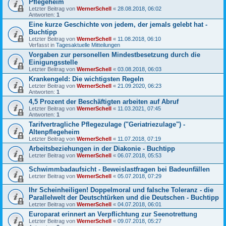
Pflegeheim
Letzter Beitrag von
WernerSchell
«
28.08.2018, 06:02
Antworten:
1
Eine kurze Geschichte von jedem, der jemals gelebt hat -
Buchtipp
Letzter Beitrag von
WernerSchell
«
11.08.2018, 06:10
Verfasst in
Tagesaktuelle Mitteilungen
Vorgaben zur personellen Mindestbesetzung durch die
Einigungsstelle
Letzter Beitrag von
WernerSchell
«
03.08.2018, 06:03
Krankengeld: Die wichtigsten Regeln
Letzter Beitrag von
WernerSchell
«
21.09.2020, 06:23
Antworten:
1
4,5 Prozent der Beschäftigten arbeiten auf Abruf
Letzter Beitrag von
WernerSchell
«
11.03.2021, 07:45
Antworten:
1
Tarifvertragliche Pflegezulage ("Geriatriezulage") -
Altenpflegeheim
Letzter Beitrag von
WernerSchell
«
11.07.2018, 07:19
Arbeitsbeziehungen in der Diakonie - Buchtipp
Letzter Beitrag von
WernerSchell
«
06.07.2018, 05:53
Schwimmbadaufsicht - Beweislastfragen bei Badeunfällen
Letzter Beitrag von
WernerSchell
«
05.07.2018, 07:29
Ihr Scheinheiligen! Doppelmoral und falsche Toleranz - die
Parallelwelt der Deutschtürken und die Deutschen - Buchtipp
Letzter Beitrag von
WernerSchell
«
04.07.2018, 06:01
Europarat erinnert an Verpflichtung zur Seenotrettung
Letzter Beitrag von
WernerSchell
«
09.07.2018, 05:27