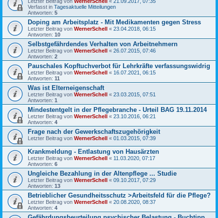
Letzter Beitrag von
WernerSchell
«
21.09.2017, 07:35
Verfasst in
Tagesaktuelle Mitteilungen
Antworten:
5
Doping am Arbeitsplatz - Mit Medikamenten gegen Stress
Letzter Beitrag von
WernerSchell
«
23.04.2018, 06:15
Antworten:
10
Selbstgefährdendes Verhalten von Arbeitnehmern
Letzter Beitrag von
WernerSchell
«
26.07.2015, 07:46
Antworten:
2
Pauschales Kopftuchverbot für Lehrkräfte verfassungswidrig
Letzter Beitrag von
WernerSchell
«
16.07.2021, 06:15
Antworten:
11
Was ist Elterneigenschaft
Letzter Beitrag von
WernerSchell
«
23.03.2015, 07:51
Antworten:
1
Mindestentgelt in der Pflegebranche - Urteil BAG 19.11.2014
Letzter Beitrag von
WernerSchell
«
23.10.2016, 06:21
Antworten:
4
Frage nach der Gewerkschaftszugehörigkeit
Letzter Beitrag von
WernerSchell
«
01.03.2015, 07:39
Krankmeldung - Entlastung von Hausärzten
Letzter Beitrag von
WernerSchell
«
11.03.2020, 07:17
Antworten:
6
Ungleiche Bezahlung in der Altenpflege ... Studie
Letzter Beitrag von
WernerSchell
«
09.10.2017, 07:29
Antworten:
13
Betrieblicher Gesundheitsschutz >Arbeitsfeld für die Pflege?
Letzter Beitrag von
WernerSchell
«
20.08.2020, 08:37
Antworten:
4
Gefährdungsbeurteilung psychischer Belastung - Buchtipp