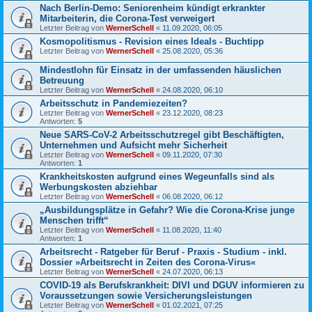
Nach Berlin-Demo: Seniorenheim kündigt erkrankter
Mitarbeiterin, die Corona-Test verweigert
Letzter Beitrag von
WernerSchell
«
11.09.2020, 06:05
Kosmopolitismus - Revision eines Ideals - Buchtipp
Letzter Beitrag von
WernerSchell
«
25.08.2020, 05:36
Mindestlohn für Einsatz in der umfassenden häuslichen
Betreuung
Letzter Beitrag von
WernerSchell
«
24.08.2020, 06:10
Arbeitsschutz in Pandemiezeiten?
Letzter Beitrag von
WernerSchell
«
23.12.2020, 08:23
Antworten:
5
Neue SARS-CoV-2 Arbeitsschutzregel gibt Beschäftigten,
Unternehmen und Aufsicht mehr Sicherheit
Letzter Beitrag von
WernerSchell
«
09.11.2020, 07:30
Antworten:
1
Krankheitskosten aufgrund eines Wegeunfalls sind als
Werbungskosten abziehbar
Letzter Beitrag von
WernerSchell
«
06.08.2020, 06:12
„Ausbildungsplätze in Gefahr? Wie die Corona-Krise junge
Menschen trifft“
Letzter Beitrag von
WernerSchell
«
11.08.2020, 11:40
Antworten:
1
Arbeitsrecht - Ratgeber für Beruf - Praxis - Studium - inkl.
Dossier »Arbeitsrecht in Zeiten des Corona-Virus«
Letzter Beitrag von
WernerSchell
«
24.07.2020, 06:13
COVID-19 als Berufskrankheit: DIVI und DGUV informieren zu
Voraussetzungen sowie Versicherungsleistungen
Letzter Beitrag von
WernerSchell
«
01.02.2021, 07:25