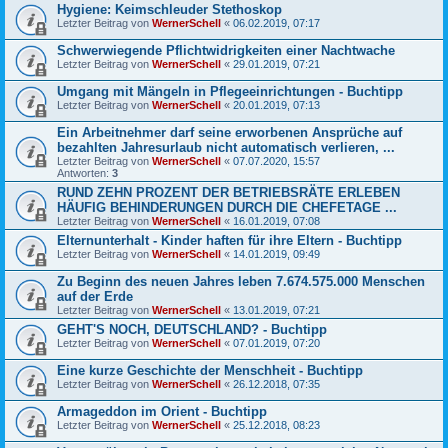
Hygiene: Keimschleuder Stethoskop
Letzter Beitrag von
WernerSchell
«
06.02.2019, 07:17
Schwerwiegende Pflichtwidrigkeiten einer Nachtwache
Letzter Beitrag von
WernerSchell
«
29.01.2019, 07:21
Umgang mit Mängeln in Pflegeeinrichtungen - Buchtipp
Letzter Beitrag von
WernerSchell
«
20.01.2019, 07:13
Ein Arbeitnehmer darf seine erworbenen Ansprüche auf
bezahlten Jahresurlaub nicht automatisch verlieren, ...
Letzter Beitrag von
WernerSchell
«
07.07.2020, 15:57
Antworten:
3
RUND ZEHN PROZENT DER BETRIEBSRÄTE ERLEBEN
HÄUFIG BEHINDERUNGEN DURCH DIE CHEFETAGE ...
Letzter Beitrag von
WernerSchell
«
16.01.2019, 07:08
Elternunterhalt - Kinder haften für ihre Eltern - Buchtipp
Letzter Beitrag von
WernerSchell
«
14.01.2019, 09:49
Zu Beginn des neuen Jahres leben 7.674.575.000 Menschen
auf der Erde
Letzter Beitrag von
WernerSchell
«
13.01.2019, 07:21
GEHT'S NOCH, DEUTSCHLAND? - Buchtipp
Letzter Beitrag von
WernerSchell
«
07.01.2019, 07:20
Eine kurze Geschichte der Menschheit - Buchtipp
Letzter Beitrag von
WernerSchell
«
26.12.2018, 07:35
Armageddon im Orient - Buchtipp
Letzter Beitrag von
WernerSchell
«
25.12.2018, 08:23