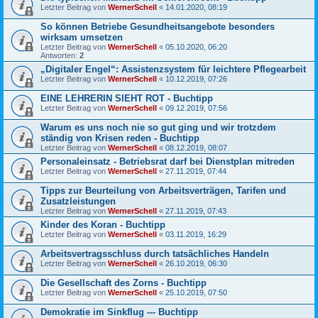
Letzter Beitrag von
WernerSchell
«
14.01.2020, 08:19
So können Betriebe Gesundheitsangebote besonders
wirksam umsetzen
Letzter Beitrag von
WernerSchell
«
05.10.2020, 06:20
Antworten:
2
„Digitaler Engel“: Assistenzsystem für leichtere Pflegearbeit
Letzter Beitrag von
WernerSchell
«
10.12.2019, 07:26
EINE LEHRERIN SIEHT ROT - Buchtipp
Letzter Beitrag von
WernerSchell
«
09.12.2019, 07:56
Warum es uns noch nie so gut ging und wir trotzdem
ständig von Krisen reden - Buchtipp
Letzter Beitrag von
WernerSchell
«
08.12.2019, 08:07
Personaleinsatz - Betriebsrat darf bei Dienstplan mitreden
Letzter Beitrag von
WernerSchell
«
27.11.2019, 07:44
Tipps zur Beurteilung von Arbeitsverträgen, Tarifen und
Zusatzleistungen
Letzter Beitrag von
WernerSchell
«
27.11.2019, 07:43
Kinder des Koran - Buchtipp
Letzter Beitrag von
WernerSchell
«
03.11.2019, 16:29
Arbeitsvertragsschluss durch tatsächliches Handeln
Letzter Beitrag von
WernerSchell
«
26.10.2019, 06:30
Die Gesellschaft des Zorns - Buchtipp
Letzter Beitrag von
WernerSchell
«
25.10.2019, 07:50
Demokratie im Sinkflug --- Buchtipp