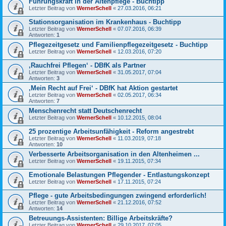
Führungskraft in der Altenpflege - Buchtipp
Letzter Beitrag von
WernerSchell
«
27.03.2016, 06:21
Stationsorganisation im Krankenhaus - Buchtipp
Letzter Beitrag von
WernerSchell
«
07.07.2016, 06:39
Antworten:
1
Pflegezeitgesetz und Familienpflegezeitgesetz - Buchtipp
Letzter Beitrag von
WernerSchell
«
12.03.2016, 07:20
‚Rauchfrei Pflegen‘ - DBfK als Partner
Letzter Beitrag von
WernerSchell
«
31.05.2017, 07:04
Antworten:
3
‚Mein Recht auf Frei‘ - DBfK hat Aktion gestartet
Letzter Beitrag von
WernerSchell
«
02.05.2017, 06:34
Antworten:
7
Menschenrecht statt Deutschenrecht
Letzter Beitrag von
WernerSchell
«
10.12.2015, 08:04
25 prozentige Arbeitsunfähigkeit - Reform angestrebt
Letzter Beitrag von
WernerSchell
«
11.03.2019, 07:18
Antworten:
10
Verbesserte Arbeitsorganisation in den Altenheimen ...
Letzter Beitrag von
WernerSchell
«
19.11.2015, 07:34
Emotionale Belastungen Pflegender - Entlastungskonzept
Letzter Beitrag von
WernerSchell
«
17.11.2015, 07:24
Pflege - gute Arbeitsbedingungen zwingend erforderlich!
Letzter Beitrag von
WernerSchell
«
21.12.2016, 07:52
Antworten:
14
Betreuungs-Assistenten: Billige Arbeitskräfte?
Letzter Beitrag von
WernerSchell
«
29.10.2017, 07:05