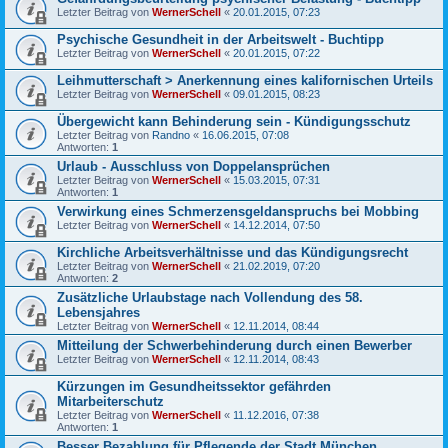
Letzter Beitrag von
WernerSchell
«
20.01.2015, 07:23
Psychische Gesundheit in der Arbeitswelt - Buchtipp
Letzter Beitrag von
WernerSchell
«
20.01.2015, 07:22
Leihmutterschaft > Anerkennung eines kalifornischen Urteils
Letzter Beitrag von
WernerSchell
«
09.01.2015, 08:23
Übergewicht kann Behinderung sein - Kündigungsschutz
Letzter Beitrag von
Randno
«
16.06.2015, 07:08
Antworten:
1
Urlaub - Ausschluss von Doppelansprüchen
Letzter Beitrag von
WernerSchell
«
15.03.2015, 07:31
Antworten:
1
Verwirkung eines Schmerzensgeldanspruchs bei Mobbing
Letzter Beitrag von
WernerSchell
«
14.12.2014, 07:50
Kirchliche Arbeitsverhältnisse und das Kündigungsrecht
Letzter Beitrag von
WernerSchell
«
21.02.2019, 07:20
Antworten:
2
Zusätzliche Urlaubstage nach Vollendung des 58.
Lebensjahres
Letzter Beitrag von
WernerSchell
«
12.11.2014, 08:44
Mitteilung der Schwerbehinderung durch einen Bewerber
Letzter Beitrag von
WernerSchell
«
12.11.2014, 08:43
Kürzungen im Gesundheitssektor gefährden
Mitarbeiterschutz
Letzter Beitrag von
WernerSchell
«
11.12.2016, 07:38
Antworten:
1
Besser Bezahlung für Pflegende der Stadt München ...