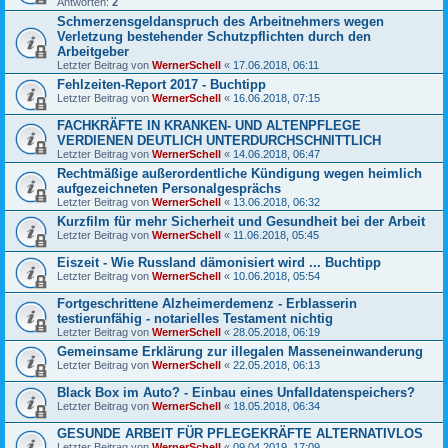
Antworten:
2
Schmerzensgeldanspruch des Arbeitnehmers wegen
Verletzung bestehender Schutzpflichten durch den
Arbeitgeber
Letzter Beitrag von
WernerSchell
«
17.06.2018, 06:11
Fehlzeiten-Report 2017 - Buchtipp
Letzter Beitrag von
WernerSchell
«
16.06.2018, 07:15
FACHKRÄFTE IN KRANKEN- UND ALTENPFLEGE
VERDIENEN DEUTLICH UNTERDURCHSCHNITTLICH
Letzter Beitrag von
WernerSchell
«
14.06.2018, 06:47
Rechtmäßige außerordentliche Kündigung wegen heimlich
aufgezeichneten Personalgesprächs
Letzter Beitrag von
WernerSchell
«
13.06.2018, 06:32
Kurzfilm für mehr Sicherheit und Gesundheit bei der Arbeit
Letzter Beitrag von
WernerSchell
«
11.06.2018, 05:45
Eiszeit - Wie Russland dämonisiert wird ... Buchtipp
Letzter Beitrag von
WernerSchell
«
10.06.2018, 05:54
Fortgeschrittene Alzheimerdemenz - Erblasserin
testierunfähig - notarielles Testament nichtig
Letzter Beitrag von
WernerSchell
«
28.05.2018, 06:19
Gemeinsame Erklärung zur illegalen Masseneinwanderung
Letzter Beitrag von
WernerSchell
«
22.05.2018, 06:13
Black Box im Auto? - Einbau eines Unfalldatenspeichers?
Letzter Beitrag von
WernerSchell
«
18.05.2018, 06:34
GESUNDE ARBEIT FÜR PFLEGEKRÄFTE ALTERNATIVLOS
Letzter Beitrag von
WernerSchell
«
09.04.2019, 17:09