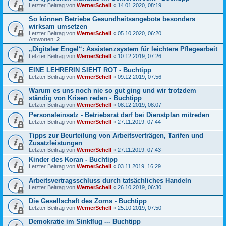
Letzter Beitrag von
WernerSchell
«
14.01.2020, 08:19
So können Betriebe Gesundheitsangebote besonders
wirksam umsetzen
Letzter Beitrag von
WernerSchell
«
05.10.2020, 06:20
Antworten:
2
„Digitaler Engel“: Assistenzsystem für leichtere Pflegearbeit
Letzter Beitrag von
WernerSchell
«
10.12.2019, 07:26
EINE LEHRERIN SIEHT ROT - Buchtipp
Letzter Beitrag von
WernerSchell
«
09.12.2019, 07:56
Warum es uns noch nie so gut ging und wir trotzdem
ständig von Krisen reden - Buchtipp
Letzter Beitrag von
WernerSchell
«
08.12.2019, 08:07
Personaleinsatz - Betriebsrat darf bei Dienstplan mitreden
Letzter Beitrag von
WernerSchell
«
27.11.2019, 07:44
Tipps zur Beurteilung von Arbeitsverträgen, Tarifen und
Zusatzleistungen
Letzter Beitrag von
WernerSchell
«
27.11.2019, 07:43
Kinder des Koran - Buchtipp
Letzter Beitrag von
WernerSchell
«
03.11.2019, 16:29
Arbeitsvertragsschluss durch tatsächliches Handeln
Letzter Beitrag von
WernerSchell
«
26.10.2019, 06:30
Die Gesellschaft des Zorns - Buchtipp
Letzter Beitrag von
WernerSchell
«
25.10.2019, 07:50
Demokratie im Sinkflug --- Buchtipp