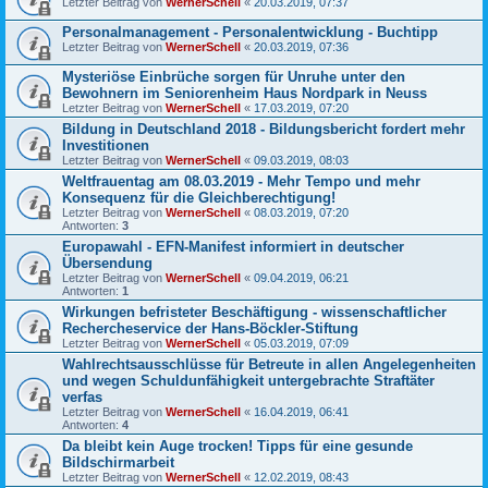
Letzter Beitrag von
WernerSchell
«
20.03.2019, 07:37
Personalmanagement - Personalentwicklung - Buchtipp
Letzter Beitrag von
WernerSchell
«
20.03.2019, 07:36
Mysteriöse Einbrüche sorgen für Unruhe unter den
Bewohnern im Seniorenheim Haus Nordpark in Neuss
Letzter Beitrag von
WernerSchell
«
17.03.2019, 07:20
Bildung in Deutschland 2018 - Bildungsbericht fordert mehr
Investitionen
Letzter Beitrag von
WernerSchell
«
09.03.2019, 08:03
Weltfrauentag am 08.03.2019 - Mehr Tempo und mehr
Konsequenz für die Gleichberechtigung!
Letzter Beitrag von
WernerSchell
«
08.03.2019, 07:20
Antworten:
3
Europawahl - EFN-Manifest informiert in deutscher
Übersendung
Letzter Beitrag von
WernerSchell
«
09.04.2019, 06:21
Antworten:
1
Wirkungen befristeter Beschäftigung - wissenschaftlicher
Rechercheservice der Hans-Böckler-Stiftung
Letzter Beitrag von
WernerSchell
«
05.03.2019, 07:09
Wahlrechtsausschlüsse für Betreute in allen Angelegenheiten
und wegen Schuldunfähigkeit untergebrachte Straftäter
verfas
Letzter Beitrag von
WernerSchell
«
16.04.2019, 06:41
Antworten:
4
Da bleibt kein Auge trocken! Tipps für eine gesunde
Bildschirmarbeit
Letzter Beitrag von
WernerSchell
«
12.02.2019, 08:43