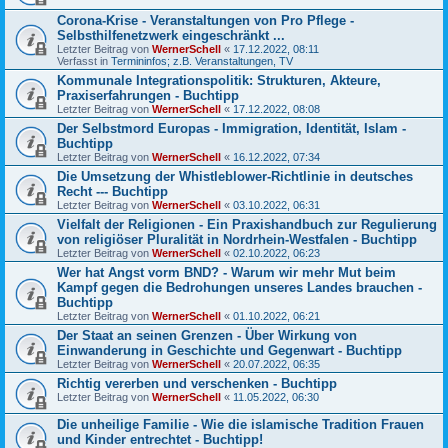
Corona-Krise - Veranstaltungen von Pro Pflege -
Selbsthilfenetzwerk eingeschränkt ...
Letzter Beitrag von
WernerSchell
«
17.12.2022, 08:11
Verfasst in
Termininfos; z.B. Veranstaltungen, TV
Kommunale Integrationspolitik: Strukturen, Akteure,
Praxiserfahrungen - Buchtipp
Letzter Beitrag von
WernerSchell
«
17.12.2022, 08:08
Der Selbstmord Europas - Immigration, Identität, Islam -
Buchtipp
Letzter Beitrag von
WernerSchell
«
16.12.2022, 07:34
Die Umsetzung der Whistleblower-Richtlinie in deutsches
Recht --- Buchtipp
Letzter Beitrag von
WernerSchell
«
03.10.2022, 06:31
Vielfalt der Religionen - Ein Praxishandbuch zur Regulierung
von religiöser Pluralität in Nordrhein-Westfalen - Buchtipp
Letzter Beitrag von
WernerSchell
«
02.10.2022, 06:23
Wer hat Angst vorm BND? - Warum wir mehr Mut beim
Kampf gegen die Bedrohungen unseres Landes brauchen -
Buchtipp
Letzter Beitrag von
WernerSchell
«
01.10.2022, 06:21
Der Staat an seinen Grenzen - Über Wirkung von
Einwanderung in Geschichte und Gegenwart - Buchtipp
Letzter Beitrag von
WernerSchell
«
20.07.2022, 06:35
Richtig vererben und verschenken - Buchtipp
Letzter Beitrag von
WernerSchell
«
11.05.2022, 06:30
Die unheilige Familie - Wie die islamische Tradition Frauen
und Kinder entrechtet - Buchtipp!