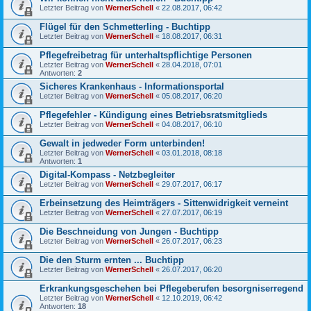
Letzter Beitrag von
WernerSchell
«
22.08.2017, 06:42
Flügel für den Schmetterling - Buchtipp
Letzter Beitrag von
WernerSchell
«
18.08.2017, 06:31
Pflegefreibetrag für unterhaltspflichtige Personen
Letzter Beitrag von
WernerSchell
«
28.04.2018, 07:01
Antworten:
2
Sicheres Krankenhaus - Informationsportal
Letzter Beitrag von
WernerSchell
«
05.08.2017, 06:20
Pflegefehler - Kündigung eines Betriebsratsmitglieds
Letzter Beitrag von
WernerSchell
«
04.08.2017, 06:10
Gewalt in jedweder Form unterbinden!
Letzter Beitrag von
WernerSchell
«
03.01.2018, 08:18
Antworten:
1
Digital-Kompass - Netzbegleiter
Letzter Beitrag von
WernerSchell
«
29.07.2017, 06:17
Erbeinsetzung des Heimträgers - Sittenwidrigkeit verneint
Letzter Beitrag von
WernerSchell
«
27.07.2017, 06:19
Die Beschneidung von Jungen - Buchtipp
Letzter Beitrag von
WernerSchell
«
26.07.2017, 06:23
Die den Sturm ernten ... Buchtipp
Letzter Beitrag von
WernerSchell
«
26.07.2017, 06:20
Erkrankungsgeschehen bei Pflegeberufen besorgniserregend
Letzter Beitrag von
WernerSchell
«
12.10.2019, 06:42
Antworten:
18