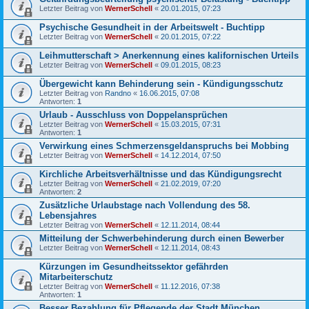
Letzter Beitrag von
WernerSchell
«
20.01.2015, 07:23
Psychische Gesundheit in der Arbeitswelt - Buchtipp
Letzter Beitrag von
WernerSchell
«
20.01.2015, 07:22
Leihmutterschaft > Anerkennung eines kalifornischen Urteils
Letzter Beitrag von
WernerSchell
«
09.01.2015, 08:23
Übergewicht kann Behinderung sein - Kündigungsschutz
Letzter Beitrag von
Randno
«
16.06.2015, 07:08
Antworten:
1
Urlaub - Ausschluss von Doppelansprüchen
Letzter Beitrag von
WernerSchell
«
15.03.2015, 07:31
Antworten:
1
Verwirkung eines Schmerzensgeldanspruchs bei Mobbing
Letzter Beitrag von
WernerSchell
«
14.12.2014, 07:50
Kirchliche Arbeitsverhältnisse und das Kündigungsrecht
Letzter Beitrag von
WernerSchell
«
21.02.2019, 07:20
Antworten:
2
Zusätzliche Urlaubstage nach Vollendung des 58.
Lebensjahres
Letzter Beitrag von
WernerSchell
«
12.11.2014, 08:44
Mitteilung der Schwerbehinderung durch einen Bewerber
Letzter Beitrag von
WernerSchell
«
12.11.2014, 08:43
Kürzungen im Gesundheitssektor gefährden
Mitarbeiterschutz
Letzter Beitrag von
WernerSchell
«
11.12.2016, 07:38
Antworten:
1
Besser Bezahlung für Pflegende der Stadt München ...