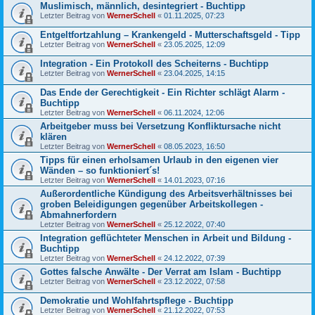
Muslimisch, männlich, desintegriert - Buchtipp
Letzter Beitrag von
WernerSchell
«
01.11.2025, 07:23
Entgeltfortzahlung – Krankengeld - Mutterschaftsgeld - Tipp
Letzter Beitrag von
WernerSchell
«
23.05.2025, 12:09
Integration - Ein Protokoll des Scheiterns - Buchtipp
Letzter Beitrag von
WernerSchell
«
23.04.2025, 14:15
Das Ende der Gerechtigkeit - Ein Richter schlägt Alarm -
Buchtipp
Letzter Beitrag von
WernerSchell
«
06.11.2024, 12:06
Arbeitgeber muss bei Versetzung Konfliktursache nicht
klären
Letzter Beitrag von
WernerSchell
«
08.05.2023, 16:50
Tipps für einen erholsamen Urlaub in den eigenen vier
Wänden – so funktioniert´s!
Letzter Beitrag von
WernerSchell
«
14.01.2023, 07:16
Außerordentliche Kündigung des Arbeitsverhältnisses bei
groben Beleidigungen gegenüber Arbeitskollegen -
Abmahnerfordern
Letzter Beitrag von
WernerSchell
«
25.12.2022, 07:40
Integration geflüchteter Menschen in Arbeit und Bildung -
Buchtipp
Letzter Beitrag von
WernerSchell
«
24.12.2022, 07:39
Gottes falsche Anwälte - Der Verrat am Islam - Buchtipp
Letzter Beitrag von
WernerSchell
«
23.12.2022, 07:58
Demokratie und Wohlfahrtspflege - Buchtipp
Letzter Beitrag von
WernerSchell
«
21.12.2022, 07:53