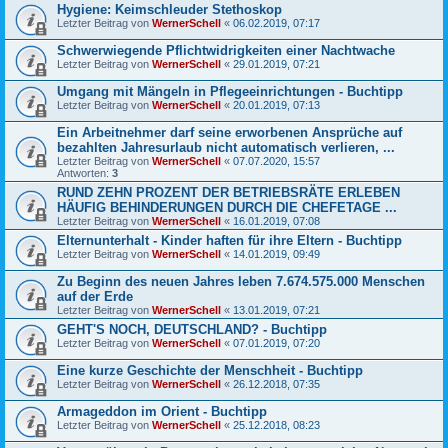
Hygiene: Keimschleuder Stethoskop
Letzter Beitrag von
WernerSchell
«
06.02.2019, 07:17
Schwerwiegende Pflichtwidrigkeiten einer Nachtwache
Letzter Beitrag von
WernerSchell
«
29.01.2019, 07:21
Umgang mit Mängeln in Pflegeeinrichtungen - Buchtipp
Letzter Beitrag von
WernerSchell
«
20.01.2019, 07:13
Ein Arbeitnehmer darf seine erworbenen Ansprüche auf
bezahlten Jahresurlaub nicht automatisch verlieren, ...
Letzter Beitrag von
WernerSchell
«
07.07.2020, 15:57
Antworten:
3
RUND ZEHN PROZENT DER BETRIEBSRÄTE ERLEBEN
HÄUFIG BEHINDERUNGEN DURCH DIE CHEFETAGE ...
Letzter Beitrag von
WernerSchell
«
16.01.2019, 07:08
Elternunterhalt - Kinder haften für ihre Eltern - Buchtipp
Letzter Beitrag von
WernerSchell
«
14.01.2019, 09:49
Zu Beginn des neuen Jahres leben 7.674.575.000 Menschen
auf der Erde
Letzter Beitrag von
WernerSchell
«
13.01.2019, 07:21
GEHT'S NOCH, DEUTSCHLAND? - Buchtipp
Letzter Beitrag von
WernerSchell
«
07.01.2019, 07:20
Eine kurze Geschichte der Menschheit - Buchtipp
Letzter Beitrag von
WernerSchell
«
26.12.2018, 07:35
Armageddon im Orient - Buchtipp
Letzter Beitrag von
WernerSchell
«
25.12.2018, 08:23