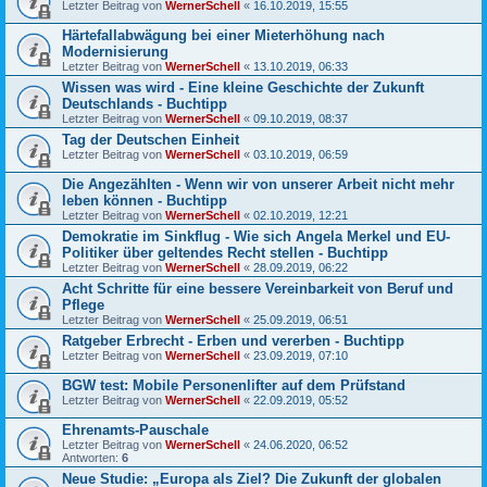
Letzter Beitrag von
WernerSchell
«
16.10.2019, 15:55
Härtefallabwägung bei einer Mieterhöhung nach
Modernisierung
Letzter Beitrag von
WernerSchell
«
13.10.2019, 06:33
Wissen was wird - Eine kleine Geschichte der Zukunft
Deutschlands - Buchtipp
Letzter Beitrag von
WernerSchell
«
09.10.2019, 08:37
Tag der Deutschen Einheit
Letzter Beitrag von
WernerSchell
«
03.10.2019, 06:59
Die Angezählten - Wenn wir von unserer Arbeit nicht mehr
leben können - Buchtipp
Letzter Beitrag von
WernerSchell
«
02.10.2019, 12:21
Demokratie im Sinkflug - Wie sich Angela Merkel und EU-
Politiker über geltendes Recht stellen - Buchtipp
Letzter Beitrag von
WernerSchell
«
28.09.2019, 06:22
Acht Schritte für eine bessere Vereinbarkeit von Beruf und
Pflege
Letzter Beitrag von
WernerSchell
«
25.09.2019, 06:51
Ratgeber Erbrecht - Erben und vererben - Buchtipp
Letzter Beitrag von
WernerSchell
«
23.09.2019, 07:10
BGW test: Mobile Personenlifter auf dem Prüfstand
Letzter Beitrag von
WernerSchell
«
22.09.2019, 05:52
Ehrenamts-Pauschale
Letzter Beitrag von
WernerSchell
«
24.06.2020, 06:52
Antworten:
6
Neue Studie: „Europa als Ziel? Die Zukunft der globalen