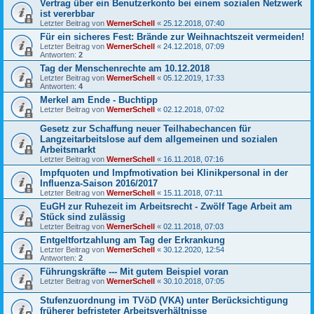
Vertrag über ein Benutzerkonto bei einem sozialen Netzwerk
ist vererbbar
Letzter Beitrag von
WernerSchell
«
25.12.2018, 07:40
Für ein sicheres Fest: Brände zur Weihnachtszeit vermeiden!
Letzter Beitrag von
WernerSchell
«
24.12.2018, 07:09
Antworten:
2
Tag der Menschenrechte am 10.12.2018
Letzter Beitrag von
WernerSchell
«
05.12.2019, 17:33
Antworten:
4
Merkel am Ende - Buchtipp
Letzter Beitrag von
WernerSchell
«
02.12.2018, 07:02
Gesetz zur Schaffung neuer Teilhabechancen für
Langzeitarbeitslose auf dem allgemeinen und sozialen
Arbeitsmarkt
Letzter Beitrag von
WernerSchell
«
16.11.2018, 07:16
Impfquoten und Impfmotivation bei Klinikpersonal in der
Influenza-Saison 2016/2017
Letzter Beitrag von
WernerSchell
«
15.11.2018, 07:11
EuGH zur Ruhezeit im Arbeitsrecht - Zwölf Tage Arbeit am
Stück sind zulässig
Letzter Beitrag von
WernerSchell
«
02.11.2018, 07:03
Entgeltfortzahlung am Tag der Erkrankung
Letzter Beitrag von
WernerSchell
«
30.12.2020, 12:54
Antworten:
2
Führungskräfte --- Mit gutem Beispiel voran
Letzter Beitrag von
WernerSchell
«
30.10.2018, 07:05
Stufenzuordnung im TVöD (VKA) unter Berücksichtigung
früherer befristeter Arbeitsverhältnisse