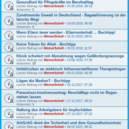
Gesundheit für Pflegekräfte im Berufsalltag
Letzter Beitrag von
WernerSchell
«
27.05.2019, 06:16
Antworten:
2
Zunehmende Gewalt in Deutschland - Bagatellisierung ist der
falsche Weg!
Letzter Beitrag von
WernerSchell
«
16.04.2018, 06:09
Antworten:
2
Wenn Eltern teuer werden - Elternunterhalt ... Buchtipp!
Letzter Beitrag von
WernerSchell
«
31.01.2018, 08:01
Keine Tränen für Allah - Buchtipp
Letzter Beitrag von
WernerSchell
«
30.01.2018, 11:37
Klinik scheitert mit Abmahnung wegen Gefährdungsanzeige
Letzter Beitrag von
WernerSchell
«
19.08.2019, 07:28
Antworten:
10
Unfallrisiken an elektrisch höhenverstellbaren Therapieliegen
Letzter Beitrag von
WernerSchell
«
05.01.2018, 06:38
Lügen die Medien? - Buchtipp
Letzter Beitrag von
WernerSchell
«
26.12.2017, 07:26
Paracelsus-Insolvenzantrag: Beschäftige nicht im Regen
stehen lassen
Letzter Beitrag von
WernerSchell
«
27.12.2017, 08:24
Antworten:
1
Haftung des Arbeitgebers für Impfschäden
Letzter Beitrag von
WernerSchell
«
27.12.2017, 07:32
Antworten:
1
ArbSchG dient der Sicherheit und dem Gesundheitsschutz
Letzter Beitrag von
WernerSchell
«
09.02.2021, 08:32