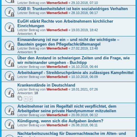
Letzter Beitrag von
WernerSchell
«
29.10.2018, 07:10
SGB II: Trunkenheitsfahrt ist kein sozialwidriges Verhalten
Letzter Beitrag von
WernerSchell
«
28.10.2018, 06:17
EuGH stärkt Rechte von Arbeitnehmern kirchlicher
Einrichtungen
Letzter Beitrag von
WernerSchell
«
19.03.2019, 18:42
Antworten:
4
Einwanderung ist nur ein – und nicht der wichtigste –
Baustein gegen den Pflegefachkräftemangel
Letzter Beitrag von
WernerSchell
«
27.02.2019, 13:48
Antworten:
9
Über den Anstand in schwierigen Zeiten und die Frage, wie
wir miteinander umgehen - Buchtipp
Letzter Beitrag von
WernerSchell
«
16.10.2018, 06:44
Arbeitskampf - Streikbruchprämie als zulässiges Kampfmittel
Letzter Beitrag von
WernerSchell
«
10.10.2018, 06:09
Krankenstände in Deutschland
Letzter Beitrag von
WernerSchell
«
18.01.2021, 07:26
Antworten:
18
1
2
Arbeitnehmer ist im Regelfall nicht verpflichtet, dem
Arbeitgeber seine private Handynummer mitzuteilen
Letzter Beitrag von
WernerSchell
«
20.09.2018, 06:12
Kündigung, wenn sich die Aufgaben ändern?
Letzter Beitrag von
WernerSchell
«
26.08.2018, 06:11
Nachtarbeitszuschlag für Dauernachtwache im Alten- und