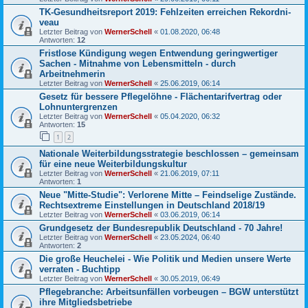
TK-Gesund­heits­re­port 2019: Fehl­zeiten errei­chen Rekord­ni­
veau
Letzter Beitrag von
WernerSchell
«
01.08.2020, 06:48
Antworten:
12
Fristlose Kündigung wegen Entwendung geringwertiger
Sachen - Mitnahme von Lebensmitteln - durch
Arbeitnehmerin
Letzter Beitrag von
WernerSchell
«
25.06.2019, 06:14
Gesetz für bessere Pflegelöhne - Flächentarifvertrag oder
Lohnuntergrenzen
Letzter Beitrag von
WernerSchell
«
05.04.2020, 06:32
Antworten:
15
1
2
Nationale Weiterbildungsstrategie beschlossen – gemeinsam
für eine neue Weiterbildungskultur
Letzter Beitrag von
WernerSchell
«
21.06.2019, 07:11
Antworten:
1
Neue "Mitte-Studie": Verlorene Mitte – Feindselige Zustände.
Rechtsextreme Einstellungen in Deutschland 2018/19
Letzter Beitrag von
WernerSchell
«
03.06.2019, 06:14
Grundgesetz der Bundesrepublik Deutschland - 70 Jahre!
Letzter Beitrag von
WernerSchell
«
23.05.2024, 06:40
Antworten:
2
Die große Heuchelei - Wie Politik und Medien unsere Werte
verraten - Buchtipp
Letzter Beitrag von
WernerSchell
«
30.05.2019, 06:49
Pflegebranche: Arbeitsunfällen vorbeugen – BGW unterstützt
ihre Mitgliedsbetriebe