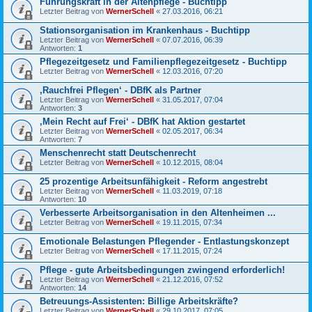
Führungskraft in der Altenpflege - Buchtipp
Letzter Beitrag von
WernerSchell
«
27.03.2016, 06:21
Stationsorganisation im Krankenhaus - Buchtipp
Letzter Beitrag von
WernerSchell
«
07.07.2016, 06:39
Antworten:
1
Pflegezeitgesetz und Familienpflegezeitgesetz - Buchtipp
Letzter Beitrag von
WernerSchell
«
12.03.2016, 07:20
‚Rauchfrei Pflegen‘ - DBfK als Partner
Letzter Beitrag von
WernerSchell
«
31.05.2017, 07:04
Antworten:
3
‚Mein Recht auf Frei‘ - DBfK hat Aktion gestartet
Letzter Beitrag von
WernerSchell
«
02.05.2017, 06:34
Antworten:
7
Menschenrecht statt Deutschenrecht
Letzter Beitrag von
WernerSchell
«
10.12.2015, 08:04
25 prozentige Arbeitsunfähigkeit - Reform angestrebt
Letzter Beitrag von
WernerSchell
«
11.03.2019, 07:18
Antworten:
10
Verbesserte Arbeitsorganisation in den Altenheimen ...
Letzter Beitrag von
WernerSchell
«
19.11.2015, 07:34
Emotionale Belastungen Pflegender - Entlastungskonzept
Letzter Beitrag von
WernerSchell
«
17.11.2015, 07:24
Pflege - gute Arbeitsbedingungen zwingend erforderlich!
Letzter Beitrag von
WernerSchell
«
21.12.2016, 07:52
Antworten:
14
Betreuungs-Assistenten: Billige Arbeitskräfte?
Letzter Beitrag von
WernerSchell
«
29.10.2017, 07:05