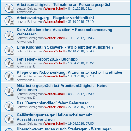
Arbeitsunfähigkeit - Teilnahme an Personalgespräch
Letzter Beitrag von
WernerSchell
«
04.01.2018, 09:14
Antworten:
2
Arbeitsvertrag.org - Ratgeber veröffentlicht
Letzter Beitrag von
WernerSchell
«
31.10.2016, 07:10
Kein Arbeiten ohne Auszeiten = Personalbemessung
verbessern
Letzter Beitrag von
WernerSchell
«
19.01.2017, 07:45
Antworten:
6
Eine Kindheit in Sklaverei - Wo bleibt der Aufschrei ?
Letzter Beitrag von
WernerSchell
«
07.10.2016, 06:49
Fehlzeiten-Report 2016 - Buchtipp
Letzter Beitrag von
WernerSchell
«
16.04.2018, 15:22
Antworten:
8
Pflege ohne Nebenwirkung: Arzneimittel sicher handhaben
Letzter Beitrag von
WernerSchell
«
18.09.2016, 06:13
Antworten:
1
Mitarbeitergespräch bei Arbeitsunfähigkeit - Keine
Weisungen
Letzter Beitrag von
WernerSchell
«
08.01.2017, 07:39
Antworten:
2
Das "Deutschlandlied" feiert Geburtstag
Letzter Beitrag von
WernerSchell
«
27.08.2016, 06:29
Gefährdungsanzeige: Helios scheitert mit
Ausschlussverfahren
Letzter Beitrag von
WernerSchell
«
19.08.2016, 07:05
Überschwemmungen durch Starkregen - Warnungen