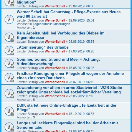
Migration“
Letzter Beitrag von
WernerSchell
«
13.09.2019, 06:08
Werner Schell hat Geburtstag - Pflege-Experte aus Neuss
wird 80 Jahre alt
Letzter Beitrag von
WernerSchell
«
12.09.2020, 15:01
Verfasst in
Tagesaktuelle Mitteilungen
Antworten:
1
Kein Arbeitsunfall bei Verfolgung des Diebes im
Eigeninteresse
Letzter Beitrag von
WernerSchell
«
23.08.2019, 05:53
„Atomisierung“ des Urlaubs
Letzter Beitrag von
WernerSchell
«
17.08.2019, 06:20
Sommer, Sonne, Strand und Meer – Achtung:
Videoüberwachung!
Letzter Beitrag von
WernerSchell
«
15.08.2019, 06:25
Fristlose Kündigung einer Pflegekraft wegen der Annahme
eines zinsloses Darlehens
Letzter Beitrag von
WernerSchell
«
28.07.2019, 06:10
Zuwanderung vor allem in arme Stadtviertel - WZB-Studie
zeigt große Unterschiede bei sozialräumlicher Verteilung
Letzter Beitrag von
WernerSchell
«
23.05.2022, 07:18
Antworten:
6
DBfK startet neue Online-Umfrage „Teilzeitarbeit in der
Pflege“
Letzter Beitrag von
WernerSchell
«
15.10.2019, 06:37
Antworten:
3
Lange und lackierte Fingernägel sind bei der Arbeit mit
Senioren tabu
Letzter Beitrag von
WernerSchell
«
29.06.2019, 06:11