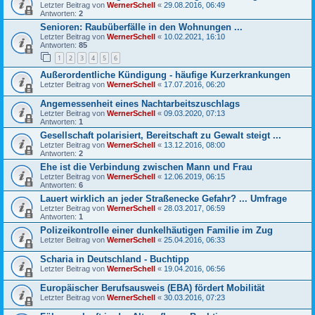
Letzter Beitrag von
WernerSchell
«
29.08.2016, 06:49
Antworten:
2
Senioren: Raubüberfälle in den Wohnungen ...
Letzter Beitrag von
WernerSchell
«
10.02.2021, 16:10
Antworten:
85
1
2
3
4
5
6
Außerordentliche Kündigung - häufige Kurzerkrankungen
Letzter Beitrag von
WernerSchell
«
17.07.2016, 06:20
Angemessenheit eines Nachtarbeitszuschlags
Letzter Beitrag von
WernerSchell
«
09.03.2020, 07:13
Antworten:
1
Gesellschaft polarisiert, Bereitschaft zu Gewalt steigt ...
Letzter Beitrag von
WernerSchell
«
13.12.2016, 08:00
Antworten:
2
Ehe ist die Verbindung zwischen Mann und Frau
Letzter Beitrag von
WernerSchell
«
12.06.2019, 06:15
Antworten:
6
Lauert wirklich an jeder Straßenecke Gefahr? ... Umfrage
Letzter Beitrag von
WernerSchell
«
28.03.2017, 06:59
Antworten:
1
Polizeikontrolle einer dunkelhäutigen Familie im Zug
Letzter Beitrag von
WernerSchell
«
25.04.2016, 06:33
Scharia in Deutschland - Buchtipp
Letzter Beitrag von
WernerSchell
«
19.04.2016, 06:56
Europäischer Berufsausweis (EBA) fördert Mobilität
Letzter Beitrag von
WernerSchell
«
30.03.2016, 07:23