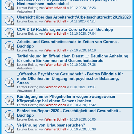
Niedersachsen inakzeptabel
Letzter Beitrag von
WernerSchell
«
10.12.2020, 08:23
Antworten:
1
Übersicht über das Arbeitsrecht/Arbeitsschutzrecht 2019/2020
Letzter Beitrag von
WernerSchell
«
04.11.2020, 07:28
COVID-19 Rechtsfragen zur Corona-Krise - Buchtipp
Letzter Beitrag von
WernerSchell
«
28.10.2020, 07:04
Arbeits- und Gesundheitsschutz in Zeiten von Corona -
Buchtipp
Letzter Beitrag von
WernerSchell
«
27.10.2020, 14:18
Tarifeinigung im öffentlichen Dienst ...: Deutliche Anhebung
für untere Einkommen und Gesundheitsberufe
Letzter Beitrag von
WernerSchell
«
29.10.2020, 07:36
Antworten:
5
„Offensive Psychische Gesundheit“ - Breites Bündnis für
mehr Offenheit im Umgang mit psychischer Belastung,
Stress .
Letzter Beitrag von
WernerSchell
«
11.01.2021, 13:03
Antworten:
3
Kündigung einer Pflegehelferin wegen zwangsweiser
Körperpflege bei einem Demenzkranken
Letzter Beitrag von
WernerSchell
«
19.10.2020, 09:42
Fehlzeiten-Report 2020 - Gerechtigkeit und Gesundheit -
Buchtipp
Letzter Beitrag von
WernerSchell
«
10.10.2020, 06:05
Verjährung von Urlaubsansprüchen?
Letzter Beitrag von
WernerSchell
«
08.10.2020, 05:38