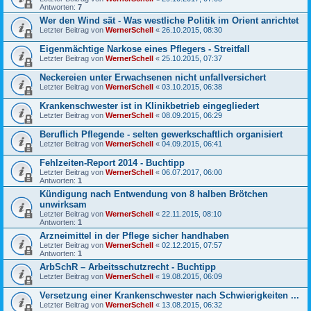
Antworten:
7
Wer den Wind sät - Was westliche Politik im Orient anrichtet
Letzter Beitrag von
WernerSchell
«
26.10.2015, 08:30
Eigenmächtige Narkose eines Pflegers - Streitfall
Letzter Beitrag von
WernerSchell
«
25.10.2015, 07:37
Neckereien unter Erwachsenen nicht unfallversichert
Letzter Beitrag von
WernerSchell
«
03.10.2015, 06:38
Krankenschwester ist in Klinikbetrieb eingegliedert
Letzter Beitrag von
WernerSchell
«
08.09.2015, 06:29
Beruflich Pflegende - selten gewerkschaftlich organisiert
Letzter Beitrag von
WernerSchell
«
04.09.2015, 06:41
Fehlzeiten-Report 2014 - Buchtipp
Letzter Beitrag von
WernerSchell
«
06.07.2017, 06:00
Antworten:
1
Kündigung nach Entwendung von 8 halben Brötchen
unwirksam
Letzter Beitrag von
WernerSchell
«
22.11.2015, 08:10
Antworten:
1
Arzneimittel in der Pflege sicher handhaben
Letzter Beitrag von
WernerSchell
«
02.12.2015, 07:57
Antworten:
1
ArbSchR – Arbeitsschutzrecht - Buchtipp
Letzter Beitrag von
WernerSchell
«
19.08.2015, 06:09
Versetzung einer Krankenschwester nach Schwierigkeiten ...
Letzter Beitrag von
WernerSchell
«
13.08.2015, 06:32