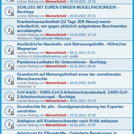
Letzter Beitrag von
WernerSchell
«
06.04.2022, 10:15
SCHLUSS MIT EUREN EWIGEN MOGELPACKUNGEN! -
Buchtipp
Letzter Beitrag von
WernerSchell
«
26.03.2022, 07:31
Krankenhausaufenthalt (12 Tage JEK Neuss) waren
erforderlich, um gegen plötzlich aufgetretene Beschwerden
anzukämpfen
Letzter Beitrag von
WernerSchell
«
23.01.2022, 17:14
Verfasst in
Tagesaktuelle Mitteilungen
Ausländische Haushalts- und Betreuungskräfte - Hilfreicher
Wegweiser
Letzter Beitrag von
WernerSchell
«
28.11.2021, 07:21
Verfasst in
Gesundheitswesen und –politik
Pandemie-Leitfaden für Unternehmen - Buchtipp
Letzter Beitrag von
WernerSchell
«
25.11.2021, 08:10
Grundrecht auf Meinungsfreiheit eines der vornehmsten
Menschenrechte
Letzter Beitrag von
WernerSchell
«
16.01.2023, 20:05
Antworten:
3
CoV-ArbSt - SARS-CoV-2-Arbeitsschutzstandard, SARS-CoV-
2-Arbeitsschutzregel - Buchtipp
Letzter Beitrag von
WernerSchell
«
30.01.2021, 07:23
Grundrechte für alle - Grundgesetzänderung bei Experten
umstritten
Letzter Beitrag von
WernerSchell
«
27.01.2021, 07:45
Asklepios will Krankenschwester nach Kritik entlassen
Letzter Beitrag von
WernerSchell
«
01.01.2021, 07:07
Arbeitszeit für Pflegekräfte - Geänderte Regelungen in