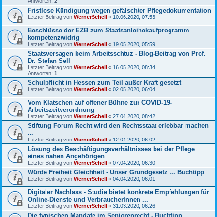
Antworten:
2
Fristlose Kündigung wegen gefälschter Pflegedokumentation
Letzter Beitrag von
WernerSchell
«
10.06.2020, 07:53
Beschlüsse der EZB zum Staatsanleihekaufprogramm
kompetenzwidrig
Letzter Beitrag von
WernerSchell
«
19.05.2020, 05:59
Staatsversagen beim Arbeitsschtuz - Blog-Beitrag von Prof.
Dr. Stefan Sell
Letzter Beitrag von
WernerSchell
«
16.05.2020, 08:34
Antworten:
1
Schulpflicht in Hessen zum Teil außer Kraft gesetzt
Letzter Beitrag von
WernerSchell
«
02.05.2020, 06:04
Vom Klatschen auf offener Bühne zur COVID-19-
Arbeitszeitverordnung
Letzter Beitrag von
WernerSchell
«
27.04.2020, 08:42
Stiftung Forum Recht wird den Rechtsstaat erlebbar machen
...
Letzter Beitrag von
WernerSchell
«
12.04.2020, 06:02
Lösung des Beschäftigungsverhältnisses bei der Pflege
eines nahen Angehörigen
Letzter Beitrag von
WernerSchell
«
07.04.2020, 06:30
Würde Freiheit Gleichheit - Unser Grundgesetz ... Buchtipp
Letzter Beitrag von
WernerSchell
«
04.04.2020, 06:01
Digitaler Nachlass - Studie bietet konkrete Empfehlungen für
Online-Dienste und VerbraucherInnen ...
Letzter Beitrag von
WernerSchell
«
31.03.2020, 06:26
Die typischen Mandate im Seniorenrecht - Buchtipp