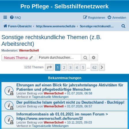
Pro Pflege - Selbsthilfenetzwerk
FAQ
Registrieren
Anmelden
S
Foren-Übersicht
http://www.wernerschell.de
Sonstige rechtskundliche Themen (z.B. Arbeitsrecht)
u
Sonstige rechtskundliche Themen (z.B.
c
Arbeitsrecht)
h
Moderator:
WernerSchell
e
Suche
Erweiterte Suche
Neues Thema
Seite
1
von
62
1
2
3
4
5
62
Nächste
1232 Themen
…
Bekanntmachungen
Ehrungen auf einen Blick für jahrzehntelange Aktivitäten für
Patienten und pflegebedürftige Menschen
Letzter Beitrag von
WernerSchell
«
01.07.2026, 06:58
Verfasst in
Tagesaktuelle Mitteilungen
Der politische Islam gehört nicht zu Deutschland - Buchtipp!
Letzter Beitrag von
WernerSchell
«
01.07.2026, 06:57
Informationsbasis ab 01.01.2021 im neuen Forum >
https://www.wernerschell.de/forum/2/
Letzter Beitrag von
WernerSchell
«
10.11.2025, 09:03
Verfasst in
Tagesaktuelle Mitteilungen