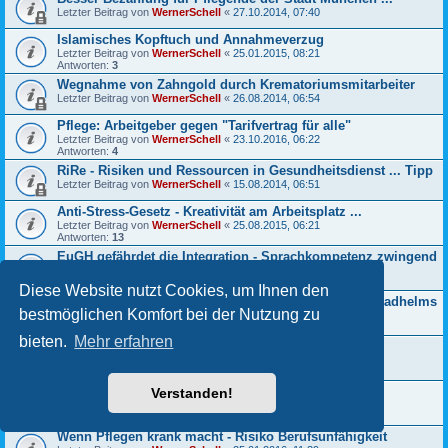
Letzter Beitrag von
WernerSchell
«
27.10.2014, 07:40
Islamisches Kopftuch und Annahmeverzug
Letzter Beitrag von
WernerSchell
«
25.01.2015, 08:21
Antworten:
3
Wegnahme von Zahngold durch Krematoriumsmitarbeiter
Letzter Beitrag von
WernerSchell
«
26.08.2014, 06:54
Pflege: Arbeitgeber gegen "Tarifvertrag für alle"
Letzter Beitrag von
WernerSchell
«
23.10.2016, 06:22
Antworten:
4
RiRe - Risiken und Ressourcen in Gesundheitsdienst ... Tipp
Letzter Beitrag von
WernerSchell
«
15.08.2014, 06:51
Anti-Stress-Gesetz - Kreativität am Arbeitsplatz ...
Letzter Beitrag von
WernerSchell
«
25.08.2015, 06:21
Antworten:
13
EuGH gefährdet die Integration - Sprachkompetenz zwingend
Letzter Beitrag von
WernerSchell
«
10.08.2017, 06:08
Antworten:
6
Diese Website nutzt Cookies, um Ihnen den
Kein Mitverschulden wegen Nichttragens eines Fahrradhelms
bestmöglichen Komfort bei der Nutzung zu
Letzter Beitrag von
WernerSchell
«
22.07.2019, 06:16
Antworten:
4
bieten.
Mehr erfahren
Urlaubsanspruch nach unbezahltem Sonderurlaub
Letzter Beitrag von
WernerSchell
«
19.03.2019, 17:46
Antworten:
1
Immer mehr Pflegekräfte greifen zu Suchtmitteln
Verstanden!
Letzter Beitrag von
WernerSchell
«
24.04.2016, 08:17
Antworten:
6
Wenn Pflegen krank macht - Risiko Berufsunfähigkeit