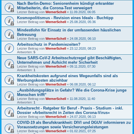
Nach Berlin-Demo: Seniorenheim kündigt erkrankter
Mitarbeiterin, die Corona-Test verweigert
Letzter Beitrag von
WernerSchell
«
11.09.2020, 06:05
Kosmopolitismus - Revision eines Ideals - Buchtipp
Letzter Beitrag von
WernerSchell
«
25.08.2020, 05:36
Mindestlohn für Einsatz in der umfassenden häuslichen
Betreuung
Letzter Beitrag von
WernerSchell
«
24.08.2020, 06:10
Arbeitsschutz in Pandemiezeiten?
Letzter Beitrag von
WernerSchell
«
23.12.2020, 08:23
Antworten:
5
Neue SARS-CoV-2 Arbeitsschutzregel gibt Beschäftigten,
Unternehmen und Aufsicht mehr Sicherheit
Letzter Beitrag von
WernerSchell
«
09.11.2020, 07:30
Antworten:
1
Krankheitskosten aufgrund eines Wegeunfalls sind als
Werbungskosten abziehbar
Letzter Beitrag von
WernerSchell
«
06.08.2020, 06:12
„Ausbildungsplätze in Gefahr? Wie die Corona-Krise junge
Menschen trifft“
Letzter Beitrag von
WernerSchell
«
11.08.2020, 11:40
Antworten:
1
Arbeitsrecht - Ratgeber für Beruf - Praxis - Studium - inkl.
Dossier »Arbeitsrecht in Zeiten des Corona-Virus«
Letzter Beitrag von
WernerSchell
«
24.07.2020, 06:13
COVID-19 als Berufskrankheit: DIVI und DGUV informieren zu
Voraussetzungen sowie Versicherungsleistungen
Letzter Beitrag von
WernerSchell
«
01.02.2021, 07:25