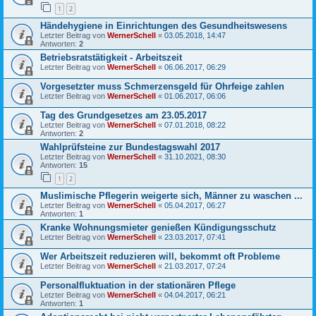
1
2
Händehygiene in Einrichtungen des Gesundheitswesens
Letzter Beitrag von
WernerSchell
«
03.05.2018, 14:47
Antworten:
2
Betriebsratstätigkeit - Arbeitszeit
Letzter Beitrag von
WernerSchell
«
06.06.2017, 06:29
Vorgesetzter muss Schmerzensgeld für Ohrfeige zahlen
Letzter Beitrag von
WernerSchell
«
01.06.2017, 06:06
Tag des Grundgesetzes am 23.05.2017
Letzter Beitrag von
WernerSchell
«
07.01.2018, 08:22
Antworten:
2
Wahlprüfsteine zur Bundestagswahl 2017
Letzter Beitrag von
WernerSchell
«
31.10.2021, 08:30
Antworten:
15
1
2
Muslimische Pflegerin weigerte sich, Männer zu waschen ...
Letzter Beitrag von
WernerSchell
«
05.04.2017, 06:27
Antworten:
1
Kranke Wohnungsmieter genießen Kündigungsschutz
Letzter Beitrag von
WernerSchell
«
23.03.2017, 07:41
Wer Arbeitszeit reduzieren will, bekommt oft Probleme
Letzter Beitrag von
WernerSchell
«
21.03.2017, 07:24
Personalfluktuation in der stationären Pflege
Letzter Beitrag von
WernerSchell
«
04.04.2017, 06:21
Antworten:
1