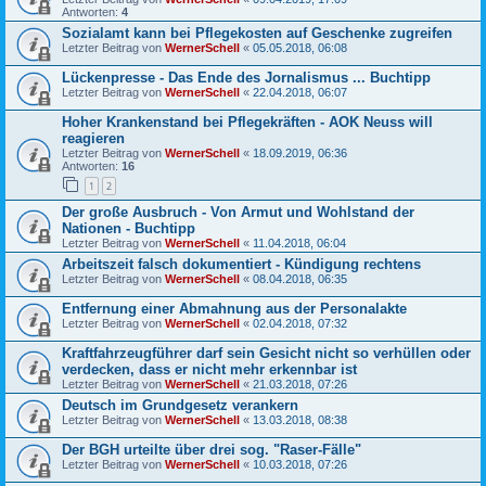
Antworten:
4
Sozialamt kann bei Pflegekosten auf Geschenke zugreifen
Letzter Beitrag von
WernerSchell
«
05.05.2018, 06:08
Lückenpresse - Das Ende des Jornalismus ... Buchtipp
Letzter Beitrag von
WernerSchell
«
22.04.2018, 06:07
Hoher Krankenstand bei Pflegekräften - AOK Neuss will
reagieren
Letzter Beitrag von
WernerSchell
«
18.09.2019, 06:36
Antworten:
16
1
2
Der große Ausbruch - Von Armut und Wohlstand der
Nationen - Buchtipp
Letzter Beitrag von
WernerSchell
«
11.04.2018, 06:04
Arbeitszeit falsch dokumentiert - Kündigung rechtens
Letzter Beitrag von
WernerSchell
«
08.04.2018, 06:35
Entfernung einer Abmahnung aus der Personalakte
Letzter Beitrag von
WernerSchell
«
02.04.2018, 07:32
Kraftfahrzeugführer darf sein Gesicht nicht so verhüllen oder
verdecken, dass er nicht mehr erkennbar ist
Letzter Beitrag von
WernerSchell
«
21.03.2018, 07:26
Deutsch im Grundgesetz verankern
Letzter Beitrag von
WernerSchell
«
13.03.2018, 08:38
Der BGH urteilte über drei sog. "Raser-Fälle"
Letzter Beitrag von
WernerSchell
«
10.03.2018, 07:26