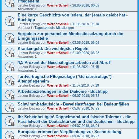
Pflegeheim
Letzter Beitrag von
WernerSchell
«
28.08.2018, 06:02
Antworten:
1
Eine kurze Geschichte von jedem, der jemals gelebt hat -
Buchtipp
Letzter Beitrag von
WernerSchell
«
11.08.2018, 06:10
Verfasst in
Tagesaktuelle Mitteilungen
Vorgaben zur personellen Mindestbesetzung durch die
Einigungsstelle
Letzter Beitrag von
WernerSchell
«
03.08.2018, 06:03
Krankengeld: Die wichtigsten Regeln
Letzter Beitrag von
WernerSchell
«
21.09.2020, 06:23
Antworten:
1
4,5 Prozent der Beschäftigten arbeiten auf Abruf
Letzter Beitrag von
WernerSchell
«
11.03.2021, 07:45
Antworten:
1
Tarifvertragliche Pflegezulage ("Geriatriezulage") -
Altenpflegeheim
Letzter Beitrag von
WernerSchell
«
11.07.2018, 07:19
Arbeitsbeziehungen in der Diakonie - Buchtipp
Letzter Beitrag von
WernerSchell
«
06.07.2018, 05:53
Schwimmbadaufsicht - Beweislastfragen bei Badeunfällen
Letzter Beitrag von
WernerSchell
«
05.07.2018, 07:29
Ihr Scheinheiligen! Doppelmoral und falsche Toleranz - die
Parallelwelt der Deutschtürken und die Deutschen - Buchtipp
Letzter Beitrag von
WernerSchell
«
04.07.2018, 06:01
Europarat erinnert an Verpflichtung zur Seenotrettung
Letzter Beitrag von
WernerSchell
«
09.07.2018, 05:27