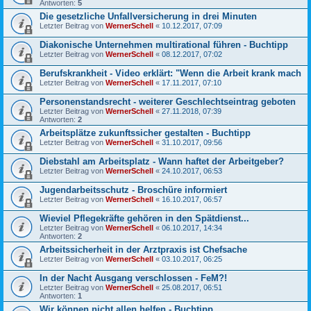
Antworten:
5
Die gesetzliche Unfallversicherung in drei Minuten
Letzter Beitrag von
WernerSchell
«
10.12.2017, 07:09
Diakonische Unternehmen multirational führen - Buchtipp
Letzter Beitrag von
WernerSchell
«
08.12.2017, 07:02
Berufskrankheit - Video erklärt: "Wenn die Arbeit krank mach
Letzter Beitrag von
WernerSchell
«
17.11.2017, 07:10
Personenstandsrecht - weiterer Geschlechtseintrag geboten
Letzter Beitrag von
WernerSchell
«
27.11.2018, 07:39
Antworten:
2
Arbeitsplätze zukunftssicher gestalten - Buchtipp
Letzter Beitrag von
WernerSchell
«
31.10.2017, 09:56
Diebstahl am Arbeitsplatz - Wann haftet der Arbeitgeber?
Letzter Beitrag von
WernerSchell
«
24.10.2017, 06:53
Jugendarbeitsschutz - Broschüre informiert
Letzter Beitrag von
WernerSchell
«
16.10.2017, 06:57
Wieviel Pflegekräfte gehören in den Spätdienst...
Letzter Beitrag von
WernerSchell
«
06.10.2017, 14:34
Antworten:
2
Arbeitssicherheit in der Arztpraxis ist Chefsache
Letzter Beitrag von
WernerSchell
«
03.10.2017, 06:25
In der Nacht Ausgang verschlossen - FeM?!
Letzter Beitrag von
WernerSchell
«
25.08.2017, 06:51
Antworten:
1
Wir können nicht allen helfen - Buchtipp