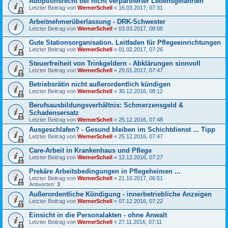
Adoptionsrecht bei nicht verpartnerter Lebensgefährten
Letzter Beitrag von
WernerSchell
«
16.03.2017, 07:31
Arbeitnehmerüberlassung - DRK-Schwester
Letzter Beitrag von
WernerSchell
«
03.03.2017, 08:08
Gute Stationsorganisation. Leitfaden für Pflegeeinrichtungen
Letzter Beitrag von
WernerSchell
«
01.02.2017, 07:26
Steuerfreiheit von Trinkgeldern - Abklärungen sinnvoll
Letzter Beitrag von
WernerSchell
«
29.01.2017, 07:47
Betriebsrätin nicht außerordentlich kündigen
Letzter Beitrag von
WernerSchell
«
30.12.2016, 08:12
Berufsausbildungsverhältnis: Schmerzensgeld &
Schadensersatz
Letzter Beitrag von
WernerSchell
«
25.12.2016, 07:48
Ausgeschlafen? - Gesund bleiben im Schichtdienst ... Tipp
Letzter Beitrag von
WernerSchell
«
25.12.2016, 07:47
Care-Arbeit in Krankenhaus und Pflege
Letzter Beitrag von
WernerSchell
«
12.12.2016, 07:27
Prekäre Arbeitsbedingungen in Pflegeheimen ...
Letzter Beitrag von
WernerSchell
«
21.10.2017, 06:51
Antworten:
3
Außerordentliche Kündigung - innerbetriebliche Anzeigen
Letzter Beitrag von
WernerSchell
«
07.12.2016, 07:22
Einsicht in die Personalakten - ohne Anwalt
Letzter Beitrag von
WernerSchell
«
27.11.2016, 07:11