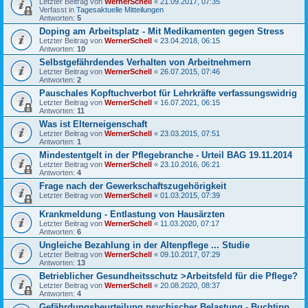
Letzter Beitrag von
WernerSchell
«
21.09.2017, 07:35
Verfasst in
Tagesaktuelle Mitteilungen
Antworten:
5
Doping am Arbeitsplatz - Mit Medikamenten gegen Stress
Letzter Beitrag von
WernerSchell
«
23.04.2018, 06:15
Antworten:
10
Selbstgefährdendes Verhalten von Arbeitnehmern
Letzter Beitrag von
WernerSchell
«
26.07.2015, 07:46
Antworten:
2
Pauschales Kopftuchverbot für Lehrkräfte verfassungswidrig
Letzter Beitrag von
WernerSchell
«
16.07.2021, 06:15
Antworten:
11
Was ist Elterneigenschaft
Letzter Beitrag von
WernerSchell
«
23.03.2015, 07:51
Antworten:
1
Mindestentgelt in der Pflegebranche - Urteil BAG 19.11.2014
Letzter Beitrag von
WernerSchell
«
23.10.2016, 06:21
Antworten:
4
Frage nach der Gewerkschaftszugehörigkeit
Letzter Beitrag von
WernerSchell
«
01.03.2015, 07:39
Krankmeldung - Entlastung von Hausärzten
Letzter Beitrag von
WernerSchell
«
11.03.2020, 07:17
Antworten:
6
Ungleiche Bezahlung in der Altenpflege ... Studie
Letzter Beitrag von
WernerSchell
«
09.10.2017, 07:29
Antworten:
13
Betrieblicher Gesundheitsschutz >Arbeitsfeld für die Pflege?
Letzter Beitrag von
WernerSchell
«
20.08.2020, 08:37
Antworten:
4
Gefährdungsbeurteilung psychischer Belastung - Buchtipp