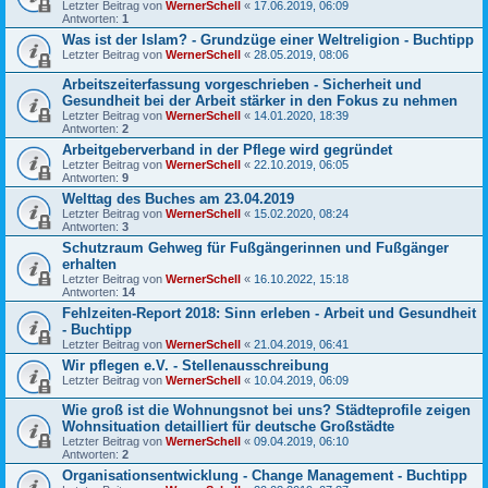
Letzter Beitrag von
WernerSchell
«
17.06.2019, 06:09
Antworten:
1
Was ist der Islam? - Grundzüge einer Weltreligion - Buchtipp
Letzter Beitrag von
WernerSchell
«
28.05.2019, 08:06
Arbeitszeiterfassung vorgeschrieben - Sicherheit und
Gesundheit bei der Arbeit stärker in den Fokus zu nehmen
Letzter Beitrag von
WernerSchell
«
14.01.2020, 18:39
Antworten:
2
Arbeitgeberverband in der Pflege wird gegründet
Letzter Beitrag von
WernerSchell
«
22.10.2019, 06:05
Antworten:
9
Welttag des Buches am 23.04.2019
Letzter Beitrag von
WernerSchell
«
15.02.2020, 08:24
Antworten:
3
Schutzraum Gehweg für Fußgängerinnen und Fußgänger
erhalten
Letzter Beitrag von
WernerSchell
«
16.10.2022, 15:18
Antworten:
14
Fehlzeiten-Report 2018: Sinn erleben - Arbeit und Gesundheit
- Buchtipp
Letzter Beitrag von
WernerSchell
«
21.04.2019, 06:41
Wir pflegen e.V. - Stellenausschreibung
Letzter Beitrag von
WernerSchell
«
10.04.2019, 06:09
Wie groß ist die Wohnungsnot bei uns? Städteprofile zeigen
Wohnsituation detailliert für deutsche Großstädte
Letzter Beitrag von
WernerSchell
«
09.04.2019, 06:10
Antworten:
2
Organisationsentwicklung - Change Management - Buchtipp