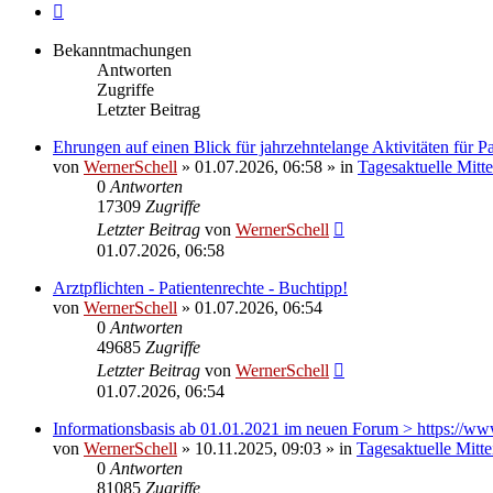
Nächste
Bekanntmachungen
Antworten
Zugriffe
Letzter Beitrag
Ehrungen auf einen Blick für jahrzehntelange Aktivitäten für 
von
WernerSchell
» 01.07.2026, 06:58 » in
Tagesaktuelle Mitt
0
Antworten
17309
Zugriffe
Letzter Beitrag
von
WernerSchell
01.07.2026, 06:58
Arztpflichten - Patientenrechte - Buchtipp!
von
WernerSchell
» 01.07.2026, 06:54
0
Antworten
49685
Zugriffe
Letzter Beitrag
von
WernerSchell
01.07.2026, 06:54
Informationsbasis ab 01.01.2021 im neuen Forum > https://ww
von
WernerSchell
» 10.11.2025, 09:03 » in
Tagesaktuelle Mitt
0
Antworten
81085
Zugriffe