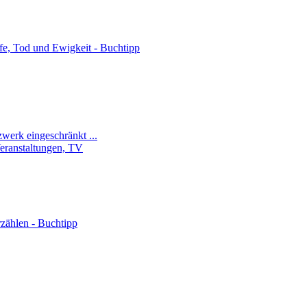
lfe, Tod und Ewigkeit - Buchtipp
zwerk eingeschränkt ...
Veranstaltungen, TV
zählen - Buchtipp