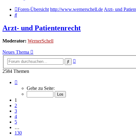
Foren-Übersicht
http://www.wernerschell.de
Arzt- und Patien
Suche
Arzt- und Patientenrecht
Moderator:
WernerSchell
Neues Thema
Erweiterte
Suche
Suche
2584 Themen
Seite
1
Gehe zu Seite:
von
130
1
2
3
4
5
…
130