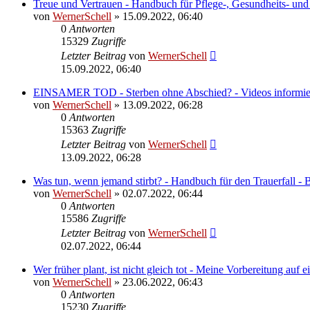
Treue und Vertrauen - Handbuch für Pflege-, Gesundheits- und
von
WernerSchell
» 15.09.2022, 06:40
0
Antworten
15329
Zugriffe
Letzter Beitrag
von
WernerSchell
15.09.2022, 06:40
EINSAMER TOD - Sterben ohne Abschied? - Videos informier
von
WernerSchell
» 13.09.2022, 06:28
0
Antworten
15363
Zugriffe
Letzter Beitrag
von
WernerSchell
13.09.2022, 06:28
Was tun, wenn jemand stirbt? - Handbuch für den Trauerfall - 
von
WernerSchell
» 02.07.2022, 06:44
0
Antworten
15586
Zugriffe
Letzter Beitrag
von
WernerSchell
02.07.2022, 06:44
Wer früher plant, ist nicht gleich tot - Meine Vorbereitung auf 
von
WernerSchell
» 23.06.2022, 06:43
0
Antworten
15230
Zugriffe