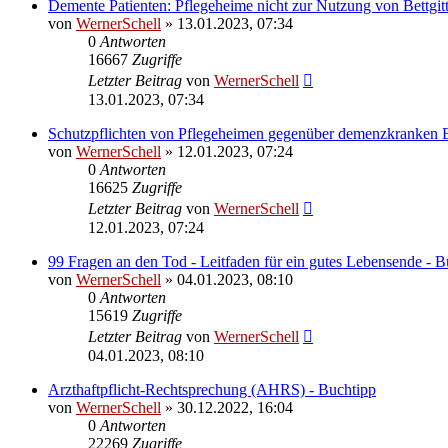
Demente Patienten: Pflegeheime nicht zur Nutzung von Bettgitte
von
WernerSchell
» 13.01.2023, 07:34
0
Antworten
16667
Zugriffe
Letzter Beitrag
von
WernerSchell
13.01.2023, 07:34
Schutzpflichten von Pflegeheimen gegenüber demenzkranken B
von
WernerSchell
» 12.01.2023, 07:24
0
Antworten
16625
Zugriffe
Letzter Beitrag
von
WernerSchell
12.01.2023, 07:24
99 Fragen an den Tod - Leitfaden für ein gutes Lebensende - B
von
WernerSchell
» 04.01.2023, 08:10
0
Antworten
15619
Zugriffe
Letzter Beitrag
von
WernerSchell
04.01.2023, 08:10
Arzthaftpflicht-Rechtsprechung (AHRS) - Buchtipp
von
WernerSchell
» 30.12.2022, 16:04
0
Antworten
22269
Zugriffe