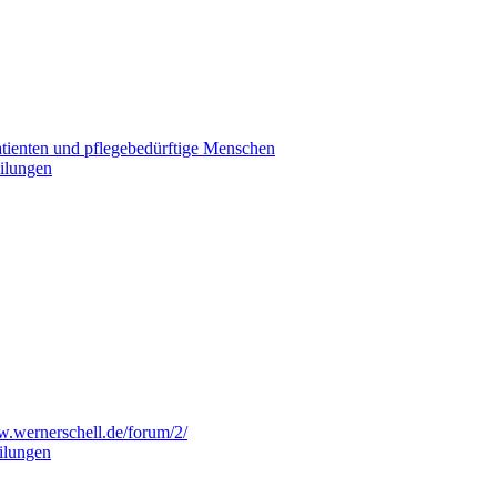
Patienten und pflegebedürftige Menschen
eilungen
w.wernerschell.de/forum/2/
eilungen