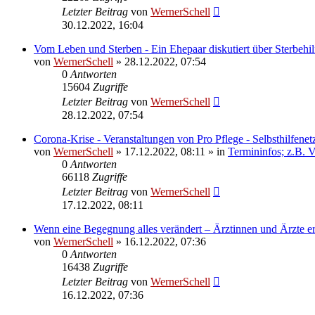
Letzter Beitrag
von
WernerSchell
30.12.2022, 16:04
Vom Leben und Sterben - Ein Ehepaar diskutiert über Sterbehi
von
WernerSchell
» 28.12.2022, 07:54
0
Antworten
15604
Zugriffe
Letzter Beitrag
von
WernerSchell
28.12.2022, 07:54
Corona-Krise - Veranstaltungen von Pro Pflege - Selbsthilfenet
von
WernerSchell
» 17.12.2022, 08:11 » in
Termininfos; z.B. 
0
Antworten
66118
Zugriffe
Letzter Beitrag
von
WernerSchell
17.12.2022, 08:11
Wenn eine Begegnung alles verändert – Ärztinnen und Ärzte er
von
WernerSchell
» 16.12.2022, 07:36
0
Antworten
16438
Zugriffe
Letzter Beitrag
von
WernerSchell
16.12.2022, 07:36