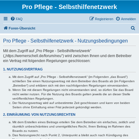
Pro Pflege - Selbsthilfenetzwerk
FAQ
Registrieren
Anmelden
S
Foren-Übersicht
u
Pro Pflege - Selbsthilfenetzwerk - Nutzungsbedingungen
c
h
Mit dem Zugriff auf „Pro Pflege - Selbsthilfenetzwerk“
(„https://wernerschell.de/forum/neu“) wird zwischen Ihnen und dem Betreiber
e
ein Vertrag mit folgenden Regelungen geschlossen:
1. NUTZUNGSVERTRAG
Mit dem Zugriff auf „Pro Pflege - Selbsthilfenetzwerk“ (im Folgenden „das Board“)
schließen Sie einen Nutzungsvertrag mit dem Betreiber des Boards ab (im Folgenden
„Betreiber“) und erklären sich mit den nachfolgenden Regelungen einverstanden.
Wenn Sie mit diesen Regelungen nicht einverstanden sind, so dürfen Sie das Board
nicht weiter nutzen. Für die Nutzung des Boards gelten jeweils die an dieser Stelle
veröffentlichten Regelungen.
Der Nutzungsvertrag wird auf unbestimmte Zeit geschlossen und kann von beiden
Seiten ohne Einhaltung einer Frist jederzeit gekündigt werden.
2. EINRÄUMUNG VON NUTZUNGSRECHTEN
Mit dem Erstellen eines Beitrags erteilen Sie dem Betreiber ein einfaches, zeitlich und
räumlich unbeschränktes und unentgeltliches Recht, Ihren Beitrag im Rahmen des
Boards zu nutzen.
Das Nutzungsrecht nach Punkt 2, Unterpunkt a bleibt auch nach Kündigung des