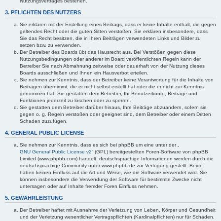
Nutzungsvertrages bestehen.
3. PFLICHTEN DES NUTZERS
Sie erklären mit der Erstellung eines Beitrags, dass er keine Inhalte enthält, die gegen
geltendes Recht oder die guten Sitten verstoßen. Sie erklären insbesondere, dass
Sie das Recht besitzen, die in Ihren Beiträgen verwendeten Links und Bilder zu
setzen bzw. zu verwenden.
Der Betreiber des Boards übt das Hausrecht aus. Bei Verstößen gegen diese
Nutzungsbedingungen oder anderer im Board veröffentlichten Regeln kann der
Betreiber Sie nach Abmahnung zeitweise oder dauerhaft von der Nutzung dieses
Boards ausschließen und Ihnen ein Hausverbot erteilen.
Sie nehmen zur Kenntnis, dass der Betreiber keine Verantwortung für die Inhalte von
Beiträgen übernimmt, die er nicht selbst erstellt hat oder die er nicht zur Kenntnis
genommen hat. Sie gestatten dem Betreiber, Ihr Benutzerkonto, Beiträge und
Funktionen jederzeit zu löschen oder zu sperren.
Sie gestatten dem Betreiber darüber hinaus, Ihre Beiträge abzuändern, sofern sie
gegen o. g. Regeln verstoßen oder geeignet sind, dem Betreiber oder einem Dritten
Schaden zuzufügen.
4. GENERAL PUBLIC LICENSE
Sie nehmen zur Kenntnis, dass es sich bei phpBB um eine unter der „
GNU General Public License v2
“ (GPL) bereitgestellten Foren-Software von phpBB
Limited (www.phpbb.com) handelt; deutschsprachige Informationen werden durch die
deutschsprachige Community unter www.phpbb.de zur Verfügung gestellt. Beide
haben keinen Einfluss auf die Art und Weise, wie die Software verwendet wird. Sie
können insbesondere die Verwendung der Software für bestimmte Zwecke nicht
untersagen oder auf Inhalte fremder Foren Einfluss nehmen.
5. GEWÄHRLEISTUNG
Der Betreiber haftet mit Ausnahme der Verletzung von Leben, Körper und Gesundheit
und der Verletzung wesentlicher Vertragspflichten (Kardinalpflichten) nur für Schäden,