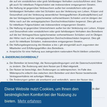
die auf ein vorsätzliches oder grob fahrlässiges Verhalten zurückzuführen sind. Dies
gilt auch für mittelbare Folgeschäden wie insbesondere entgangenen Gewinn.
Die Haftung ist gegenüber Verbrauchern außer bei vorsätzlichem oder grob
fahrlässigem Verhalten oder bei Schäden aus der Verletzung von Leben, Körper und
Gesundheit und der Verletzung wesentlicher Vertragspflichten (Kardinalpflichten) auf
die bei Vertragsschluss typischerweise vorhersehbaren Schäden und im übrigen der
Höhe nach auf die vertragstypischen Durchschnittsschäden begrenzt. Dies gilt auch
für mittelbare Folgeschäden wie insbesondere entgangenen Gewinn.
Die Haftung ist gegenüber Unternehmern außer bei der Verletzung von Leben, Körper
und Gesundheit oder vorsätzlichem oder grob fahrlässigem Verhalten des Betreibers
auf die bei Vertragsschluss typischerweise vorhersehbaren Schäden und im Übrigen
der Höhe nach auf die vertragstypischen Durchschnittsschäden begrenzt. Dies gilt
auch für mittelbare Schäden, insbesondere entgangenen Gewinn.
Die Haftungsbegrenzung der Absätze a bis c gilt sinngemäß auch zugunsten der
Mitarbeiter und Erfüllungsgehilfen des Betreibers.
Ansprüche für eine Haftung aus zwingendem nationalem Recht bleiben unberührt.
6. ÄNDERUNGSVORBEHALT
Der Betreiber ist berechtigt, die Nutzungsbedingungen und die Datenschutzrichtlinie
zu ändern. Die Änderung wird dem Nutzer per E-Mail mitgeteilt.
Der Nutzer ist berechtigt, den Änderungen zu widersprechen. Im Falle des
Widerspruchs erlischt das zwischen dem Betreiber und dem Nutzer bestehende
Vertragsverhältnis mit sofortiger Wirkung.
Die Änderungen gelten als anerkannt und verbindlich, wenn der Nutzer den
Änderungen zugestimmt hat.
Diese Website nutzt Cookies, um Ihnen den
Informationen über den Umgang mit deinen persönlichen Daten sind in der
Datenschutzrichtlinie
enthalten.
bestmöglichen Komfort bei der Nutzung zu
bieten.
Mehr erfahren
Zurück zur Anmeldemaske