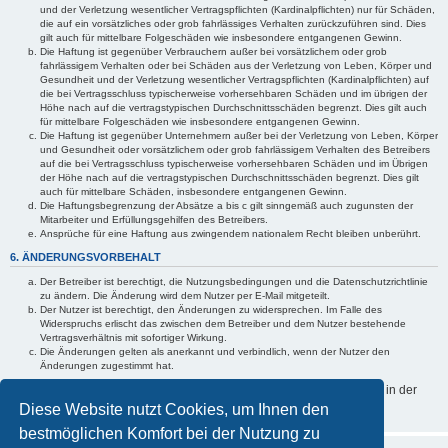
und der Verletzung wesentlicher Vertragspflichten (Kardinalpflichten) nur für Schäden,
die auf ein vorsätzliches oder grob fahrlässiges Verhalten zurückzuführen sind. Dies
gilt auch für mittelbare Folgeschäden wie insbesondere entgangenen Gewinn.
Die Haftung ist gegenüber Verbrauchern außer bei vorsätzlichem oder grob
fahrlässigem Verhalten oder bei Schäden aus der Verletzung von Leben, Körper und
Gesundheit und der Verletzung wesentlicher Vertragspflichten (Kardinalpflichten) auf
die bei Vertragsschluss typischerweise vorhersehbaren Schäden und im übrigen der
Höhe nach auf die vertragstypischen Durchschnittsschäden begrenzt. Dies gilt auch
für mittelbare Folgeschäden wie insbesondere entgangenen Gewinn.
Die Haftung ist gegenüber Unternehmern außer bei der Verletzung von Leben, Körper
und Gesundheit oder vorsätzlichem oder grob fahrlässigem Verhalten des Betreibers
auf die bei Vertragsschluss typischerweise vorhersehbaren Schäden und im Übrigen
der Höhe nach auf die vertragstypischen Durchschnittsschäden begrenzt. Dies gilt
auch für mittelbare Schäden, insbesondere entgangenen Gewinn.
Die Haftungsbegrenzung der Absätze a bis c gilt sinngemäß auch zugunsten der
Mitarbeiter und Erfüllungsgehilfen des Betreibers.
Ansprüche für eine Haftung aus zwingendem nationalem Recht bleiben unberührt.
6. ÄNDERUNGSVORBEHALT
Der Betreiber ist berechtigt, die Nutzungsbedingungen und die Datenschutzrichtlinie
zu ändern. Die Änderung wird dem Nutzer per E-Mail mitgeteilt.
Der Nutzer ist berechtigt, den Änderungen zu widersprechen. Im Falle des
Widerspruchs erlischt das zwischen dem Betreiber und dem Nutzer bestehende
Vertragsverhältnis mit sofortiger Wirkung.
Die Änderungen gelten als anerkannt und verbindlich, wenn der Nutzer den
Änderungen zugestimmt hat.
Informationen über den Umgang mit deinen persönlichen Daten sind in der
Datenschutzrichtlinie
enthalten.
Diese Website nutzt Cookies, um Ihnen den
bestmöglichen Komfort bei der Nutzung zu