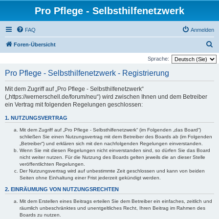
Pro Pflege - Selbsthilfenetzwerk
FAQ
Anmelden
S
Foren-Übersicht
u
Sprache:
c
Pro Pflege - Selbsthilfenetzwerk - Registrierung
h
Mit dem Zugriff auf „Pro Pflege - Selbsthilfenetzwerk“
e
(„https://wernerschell.de/forum/neu“) wird zwischen Ihnen und dem Betreiber
ein Vertrag mit folgenden Regelungen geschlossen:
1. NUTZUNGSVERTRAG
Mit dem Zugriff auf „Pro Pflege - Selbsthilfenetzwerk“ (im Folgenden „das Board“)
schließen Sie einen Nutzungsvertrag mit dem Betreiber des Boards ab (im Folgenden
„Betreiber“) und erklären sich mit den nachfolgenden Regelungen einverstanden.
Wenn Sie mit diesen Regelungen nicht einverstanden sind, so dürfen Sie das Board
nicht weiter nutzen. Für die Nutzung des Boards gelten jeweils die an dieser Stelle
veröffentlichten Regelungen.
Der Nutzungsvertrag wird auf unbestimmte Zeit geschlossen und kann von beiden
Seiten ohne Einhaltung einer Frist jederzeit gekündigt werden.
2. EINRÄUMUNG VON NUTZUNGSRECHTEN
Mit dem Erstellen eines Beitrags erteilen Sie dem Betreiber ein einfaches, zeitlich und
räumlich unbeschränktes und unentgeltliches Recht, Ihren Beitrag im Rahmen des
Boards zu nutzen.