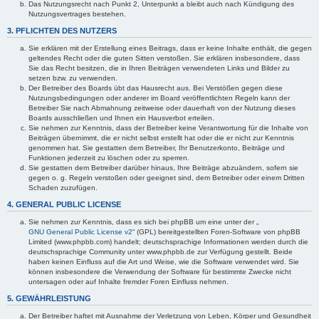
Das Nutzungsrecht nach Punkt 2, Unterpunkt a bleibt auch nach Kündigung des
Nutzungsvertrages bestehen.
3. PFLICHTEN DES NUTZERS
Sie erklären mit der Erstellung eines Beitrags, dass er keine Inhalte enthält, die gegen
geltendes Recht oder die guten Sitten verstoßen. Sie erklären insbesondere, dass
Sie das Recht besitzen, die in Ihren Beiträgen verwendeten Links und Bilder zu
setzen bzw. zu verwenden.
Der Betreiber des Boards übt das Hausrecht aus. Bei Verstößen gegen diese
Nutzungsbedingungen oder anderer im Board veröffentlichten Regeln kann der
Betreiber Sie nach Abmahnung zeitweise oder dauerhaft von der Nutzung dieses
Boards ausschließen und Ihnen ein Hausverbot erteilen.
Sie nehmen zur Kenntnis, dass der Betreiber keine Verantwortung für die Inhalte von
Beiträgen übernimmt, die er nicht selbst erstellt hat oder die er nicht zur Kenntnis
genommen hat. Sie gestatten dem Betreiber, Ihr Benutzerkonto, Beiträge und
Funktionen jederzeit zu löschen oder zu sperren.
Sie gestatten dem Betreiber darüber hinaus, Ihre Beiträge abzuändern, sofern sie
gegen o. g. Regeln verstoßen oder geeignet sind, dem Betreiber oder einem Dritten
Schaden zuzufügen.
4. GENERAL PUBLIC LICENSE
Sie nehmen zur Kenntnis, dass es sich bei phpBB um eine unter der „
GNU General Public License v2
“ (GPL) bereitgestellten Foren-Software von phpBB
Limited (www.phpbb.com) handelt; deutschsprachige Informationen werden durch die
deutschsprachige Community unter www.phpbb.de zur Verfügung gestellt. Beide
haben keinen Einfluss auf die Art und Weise, wie die Software verwendet wird. Sie
können insbesondere die Verwendung der Software für bestimmte Zwecke nicht
untersagen oder auf Inhalte fremder Foren Einfluss nehmen.
5. GEWÄHRLEISTUNG
Der Betreiber haftet mit Ausnahme der Verletzung von Leben, Körper und Gesundheit