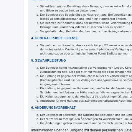
Sie erklären mit der Erstellung eines Beitrags, dass er keine Inhal
und Bilder zu setzen bzw. zu verwenden.
Der Betreiber des Boards übt das Hausrecht aus. Bei Verstößen g
dieses Boards ausschließen und Ihnen ein Hausverbot erteilen.
Sie nehmen zur Kenntnis, dass der Betreiber keine Verantwortung für
Beiträge und Funktionen jederzeit zu löschen oder zu sperren.
Sie gestatten dem Betreiber darüber hinaus, Ihre Beiträge abzuän
4. GENERAL PUBLIC LICENSE
Sie nehmen zur Kenntnis, dass es sich bei phpBB um eine unter de
deutschsprachige Community unter www.phpbb.de zur Verfügung gest
nicht untersagen oder auf Inhalte fremder Foren Einfluss nehmen.
5. GEWÄHRLEISTUNG
Der Betreiber haftet mit Ausnahme der Verletzung von Leben, Körper
zurückzuführen sind. Dies gilt auch für mittelbare Folgeschäden 
Die Haftung ist gegenüber Verbrauchern außer bei vorsätzlichem o
(Kardinalpflichten) auf die bei Vertragsschluss typischerweise vo
entgangenen Gewinn.
Die Haftung ist gegenüber Unternehmern außer bei der Verletzung 
Schäden und im Übrigen der Höhe nach auf die vertragstypischen 
Die Haftungsbegrenzung der Absätze a bis c gilt sinngemäß auch zu
Ansprüche für eine Haftung aus zwingendem nationalem Recht blei
6. ÄNDERUNGSVORBEHALT
Der Betreiber ist berechtigt, die Nutzungsbedingungen und die Date
Der Nutzer ist berechtigt, den Änderungen zu widersprechen. Im Fa
Die Änderungen gelten als anerkannt und verbindlich, wenn der N
Informationen über den Umgang mit deinen persönlichen Daten