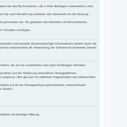
, dass Sie das Recht besitzen, die in Ihren Beiträgen verwendeten Links
iber Sie nach Abmahnung zeitweise oder dauerhaft von der Nutzung
ntnis genommen hat. Sie gestatten dem Betreiber, Ihr Benutzerkonto,
tten Schaden zuzufügen.
www.phpbb.com) handelt; deutschsprachige Informationen werden durch die
e können insbesondere die Verwendung der Software für bestimmte Zwecke
häden, die auf ein vorsätzliches oder grob fahrlässiges Verhalten
undheit und der Verletzung wesentlicher Vertragspflichten
n begrenzt. Dies gilt auch für mittelbare Folgeschäden wie insbesondere
eibers auf die bei Vertragsschluss typischerweise vorhersehbaren
en Gewinn.
ältnis mit sofortiger Wirkung.