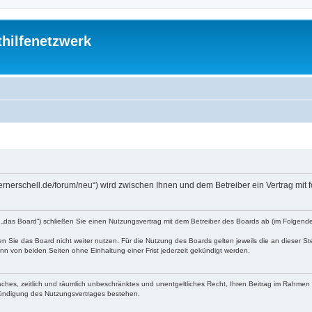
thilfenetzwerk
://wernerschell.de/forum/neu“) wird zwischen Ihnen und dem Betreiber ein Vertrag m
den „das Board“) schließen Sie einen Nutzungsvertrag mit dem Betreiber des Boards ab (im Folgen
 Sie das Board nicht weiter nutzen. Für die Nutzung des Boards gelten jeweils die an dieser Ste
n von beiden Seiten ohne Einhaltung einer Frist jederzeit gekündigt werden.
nfaches, zeitlich und räumlich unbeschränktes und unentgeltliches Recht, Ihren Beitrag im Rahme
Kündigung des Nutzungsvertrages bestehen.