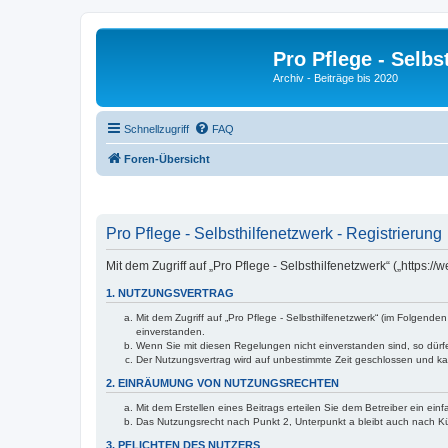
Pro Pflege - Selbs
Archiv - Beiträge bis 2020
Schnellzugriff
FAQ
Foren-Übersicht
Pro Pflege - Selbsthilfenetzwerk - Registrierung
Mit dem Zugriff auf „Pro Pflege - Selbsthilfenetzwerk“ („https
1. NUTZUNGSVERTRAG
Mit dem Zugriff auf „Pro Pflege - Selbsthilfenetzwerk“ (im Folgen
einverstanden.
Wenn Sie mit diesen Regelungen nicht einverstanden sind, so dürfen
Der Nutzungsvertrag wird auf unbestimmte Zeit geschlossen und kan
2. EINRÄUMUNG VON NUTZUNGSRECHTEN
Mit dem Erstellen eines Beitrags erteilen Sie dem Betreiber ein ei
Das Nutzungsrecht nach Punkt 2, Unterpunkt a bleibt auch nach 
3. PFLICHTEN DES NUTZERS