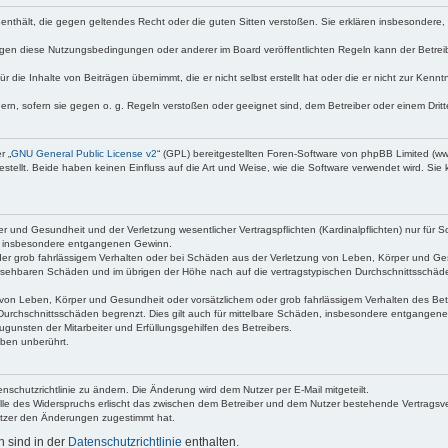
te enthält, die gegen geltendes Recht oder die guten Sitten verstoßen. Sie erklären insbesondere
egen diese Nutzungsbedingungen oder anderer im Board veröffentlichten Regeln kann der Betre
 die Inhalte von Beiträgen übernimmt, die er nicht selbst erstellt hat oder die er nicht zur Ken
dern, sofern sie gegen o. g. Regeln verstoßen oder geeignet sind, dem Betreiber oder einem Dri
r „
GNU General Public License v2
“ (GPL) bereitgestellten Foren-Software von phpBB Limited (
ellt. Beide haben keinen Einfluss auf die Art und Weise, wie die Software verwendet wird. Si
 und Gesundheit und der Verletzung wesentlicher Vertragspflichten (Kardinalpflichten) nur für Sc
wie insbesondere entgangenen Gewinn.
der grob fahrlässigem Verhalten oder bei Schäden aus der Verletzung von Leben, Körper und Ges
rhersehbaren Schäden und im übrigen der Höhe nach auf die vertragstypischen Durchschnittsschäde
von Leben, Körper und Gesundheit oder vorsätzlichem oder grob fahrlässigem Verhalten des Betr
Durchschnittsschäden begrenzt. Dies gilt auch für mittelbare Schäden, insbesondere entgangen
gunsten der Mitarbeiter und Erfüllungsgehilfen des Betreibers.
ben unberührt.
nschutzrichtlinie zu ändern. Die Änderung wird dem Nutzer per E-Mail mitgeteilt.
lle des Widerspruchs erlischt das zwischen dem Betreiber und dem Nutzer bestehende Vertragsverh
utzer den Änderungen zugestimmt hat.
 sind in der
Datenschutzrichtlinie
enthalten.