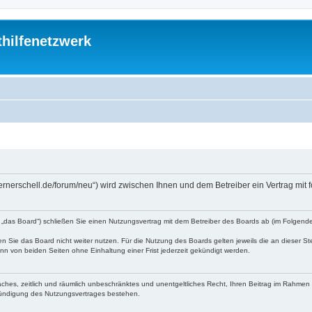
thilfenetzwerk
://wernerschell.de/forum/neu“) wird zwischen Ihnen und dem Betreiber ein Vertrag m
den „das Board“) schließen Sie einen Nutzungsvertrag mit dem Betreiber des Boards ab (im Folgen
 Sie das Board nicht weiter nutzen. Für die Nutzung des Boards gelten jeweils die an dieser Ste
n von beiden Seiten ohne Einhaltung einer Frist jederzeit gekündigt werden.
nfaches, zeitlich und räumlich unbeschränktes und unentgeltliches Recht, Ihren Beitrag im Rahme
Kündigung des Nutzungsvertrages bestehen.