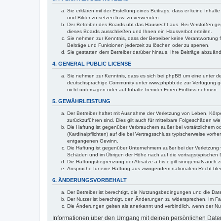
Sie erklären mit der Erstellung eines Beitrags, dass er keine Inhal
und Bilder zu setzen bzw. zu verwenden.
Der Betreiber des Boards übt das Hausrecht aus. Bei Verstößen g
dieses Boards ausschließen und Ihnen ein Hausverbot erteilen.
Sie nehmen zur Kenntnis, dass der Betreiber keine Verantwortung für
Beiträge und Funktionen jederzeit zu löschen oder zu sperren.
Sie gestatten dem Betreiber darüber hinaus, Ihre Beiträge abzuän
4. GENERAL PUBLIC LICENSE
Sie nehmen zur Kenntnis, dass es sich bei phpBB um eine unter de
deutschsprachige Community unter www.phpbb.de zur Verfügung gest
nicht untersagen oder auf Inhalte fremder Foren Einfluss nehmen.
5. GEWÄHRLEISTUNG
Der Betreiber haftet mit Ausnahme der Verletzung von Leben, Körper
zurückzuführen sind. Dies gilt auch für mittelbare Folgeschäden 
Die Haftung ist gegenüber Verbrauchern außer bei vorsätzlichem o
(Kardinalpflichten) auf die bei Vertragsschluss typischerweise vo
entgangenen Gewinn.
Die Haftung ist gegenüber Unternehmern außer bei der Verletzung 
Schäden und im Übrigen der Höhe nach auf die vertragstypischen 
Die Haftungsbegrenzung der Absätze a bis c gilt sinngemäß auch zu
Ansprüche für eine Haftung aus zwingendem nationalem Recht blei
6. ÄNDERUNGSVORBEHALT
Der Betreiber ist berechtigt, die Nutzungsbedingungen und die Date
Der Nutzer ist berechtigt, den Änderungen zu widersprechen. Im Fa
Die Änderungen gelten als anerkannt und verbindlich, wenn der N
Informationen über den Umgang mit deinen persönlichen Daten