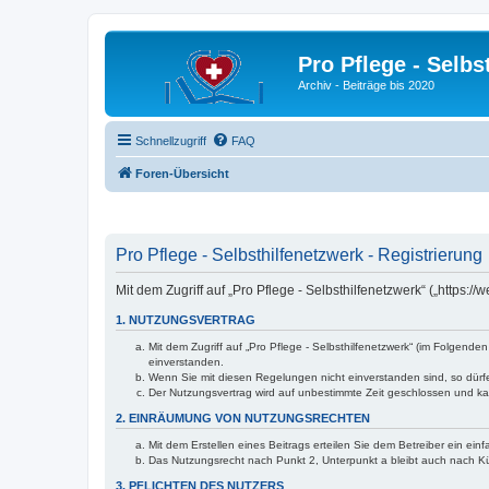
Pro Pflege - Selbs
Archiv - Beiträge bis 2020
Schnellzugriff
FAQ
Foren-Übersicht
Pro Pflege - Selbsthilfenetzwerk - Registrierung
Mit dem Zugriff auf „Pro Pflege - Selbsthilfenetzwerk“ („https
1. NUTZUNGSVERTRAG
Mit dem Zugriff auf „Pro Pflege - Selbsthilfenetzwerk“ (im Folgen
einverstanden.
Wenn Sie mit diesen Regelungen nicht einverstanden sind, so dürfen
Der Nutzungsvertrag wird auf unbestimmte Zeit geschlossen und kan
2. EINRÄUMUNG VON NUTZUNGSRECHTEN
Mit dem Erstellen eines Beitrags erteilen Sie dem Betreiber ein ei
Das Nutzungsrecht nach Punkt 2, Unterpunkt a bleibt auch nach 
3. PFLICHTEN DES NUTZERS