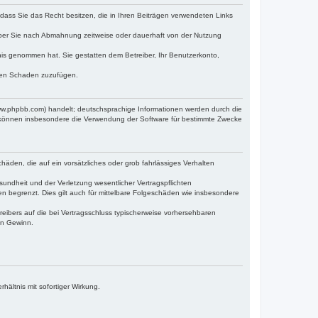
, dass Sie das Recht besitzen, die in Ihren Beiträgen verwendeten Links
iber Sie nach Abmahnung zeitweise oder dauerhaft von der Nutzung
ntnis genommen hat. Sie gestatten dem Betreiber, Ihr Benutzerkonto,
tten Schaden zuzufügen.
www.phpbb.com) handelt; deutschsprachige Informationen werden durch die
e können insbesondere die Verwendung der Software für bestimmte Zwecke
häden, die auf ein vorsätzliches oder grob fahrlässiges Verhalten
undheit und der Verletzung wesentlicher Vertragspflichten
n begrenzt. Dies gilt auch für mittelbare Folgeschäden wie insbesondere
eibers auf die bei Vertragsschluss typischerweise vorhersehbaren
en Gewinn.
ältnis mit sofortiger Wirkung.