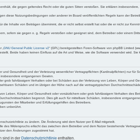
te enthält, die gegen geltendes Recht oder die guten Sitten verstoßen. Sie erklären insbesondere
egen diese Nutzungsbedingungen oder anderer im Board veröffentlichten Regeln kann der Betre
 die Inhalte von Beiträgen übernimmt, die er nicht selbst erstellt hat oder die er nicht zur Ken
dern, sofern sie gegen o. g. Regeln verstoßen oder geeignet sind, dem Betreiber oder einem Dri
r „
GNU General Public License v2
“ (GPL) bereitgestellten Foren-Software von phpBB Limited (
ellt. Beide haben keinen Einfluss auf die Art und Weise, wie die Software verwendet wird. Si
 und Gesundheit und der Verletzung wesentlicher Vertragspflichten (Kardinalpflichten) nur für Sc
wie insbesondere entgangenen Gewinn.
der grob fahrlässigem Verhalten oder bei Schäden aus der Verletzung von Leben, Körper und Ges
rhersehbaren Schäden und im übrigen der Höhe nach auf die vertragstypischen Durchschnittsschäde
von Leben, Körper und Gesundheit oder vorsätzlichem oder grob fahrlässigem Verhalten des Betr
Durchschnittsschäden begrenzt. Dies gilt auch für mittelbare Schäden, insbesondere entgangen
gunsten der Mitarbeiter und Erfüllungsgehilfen des Betreibers.
ben unberührt.
nschutzrichtlinie zu ändern. Die Änderung wird dem Nutzer per E-Mail mitgeteilt.
lle des Widerspruchs erlischt das zwischen dem Betreiber und dem Nutzer bestehende Vertragsverh
utzer den Änderungen zugestimmt hat.
 sind in der
Datenschutzrichtlinie
enthalten.