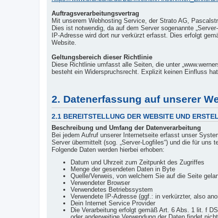
Auftragsverarbeitungsvertrag
Mit unserem Webhosting Service, der Strato AG, Pascalst
Dies ist notwendig, da auf dem Server sogenannte „Server-L
IP-Adresse wird dort nur verkürzt erfasst. Dies erfolgt gem
Website.
Geltungsbereich dieser Richtlinie
Diese Richtlinie umfasst alle Seiten, die unter „www.werne
besteht ein Widerspruchsrecht. Explizit keinen Einfluss hat 
2. Datenerfassung auf unserer We
2.1 BEREITSTELLUNG DER WEBSITE UND ERSTE
Beschreibung und Umfang der Datenverarbeitung
Bei jedem Aufruf unserer Internetseite erfasst unser Sys
Server übermittelt (sog. „Server-Logfiles“) und die für uns 
Folgende Daten werden hierbei erhoben:
Datum und Uhrzeit zum Zeitpunkt des Zugriffes
Menge der gesendeten Daten in Byte
Quelle/Verweis, von welchem Sie auf die Seite gela
Verwendeter Browser
Verwendetes Betriebssystem
Verwendete IP-Adresse (ggf.: in verkürzter, also an
Dein Internet Service Provider
Die Verarbeitung erfolgt gemäß Art. 6 Abs. 1 lit. f
oder anderweitige Verwendung der Daten findet nicht 