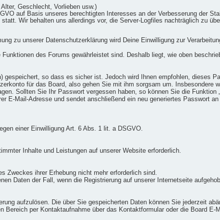
. Alter, Geschlecht, Vorlieben usw.)
 DSGVO auf Basis unseres berechtigten Interesses an der Verbesserung der Stab
statt. Wir behalten uns allerdings vor, die Server-Logfiles nachträglich zu üb
g zu unserer Datenschutzerklärung wird Deine Einwilligung zur Verarbeitung
ie Funktionen des Forums gewährleistet sind. Deshalb liegt, wie oben beschrie
) gespeichert, so dass es sicher ist. Jedoch wird Ihnen empfohlen, dieses Pa
zerkonto für das Board, also gehen Sie mit ihm sorgsam um. Insbesondere wir
fragen. Sollten Sie Ihr Passwort vergessen haben, so können Sie die Funktio
er E-Mail-Adresse und sendet anschließend ein neu generiertes Passwort an
iegen einer Einwilligung Art. 6 Abs. 1 lit. a DSGVO.
timmter Inhalte und Leistungen auf unserer Website erforderlich.
es Zweckes ihrer Erhebung nicht mehr erforderlich sind.
nen Daten der Fall, wenn die Registrierung auf unserer Internetseite aufgeho
rierung aufzulösen. Die über Sie gespeicherten Daten können Sie jederzeit abä
n Bereich per Kontaktaufnahme über das Kontaktformular oder die Board E-Ma