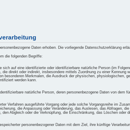
verarbeitung
rsonenbezogene Daten erhoben. Die vorliegende Datenschutzerklärung erläute
m die folgenden Begriffe:
sich auf eine identifizierte oder identifizierbare natürliche Person (im Folge
en, die direkt oder indirekt, insbesondere mittels Zuordnung zu einer Kennu
n besonderen Merkmalen, die Ausdruck der physischen, physiologischen, gene
ntifiziert werden kann.
r identifizierbare natürliche Person, deren personenbezogene Daten von dem fü
tisierter Verfahren ausgeführte Vorgang oder jede solche Vorgangsreihe im 
eicherung, die Anpassung oder Veränderung, das Auslesen, das Abfragen, die
g, den Abgleich oder die Verknüpfung, die Einschränkung, das Löschen oder d
gespeicherter personenbezogener Daten mit dem Ziel, ihre künftige Verarbeitu