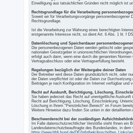
Einwilligung aus tatsächlichen Gründen nicht möglich ist un
Rechtsgrundlage für die Verarbeitung personenbezoge
Soweit wir für Verarbeitungsvorgänge personenbezogener Da
Rechtsgrundlage.
Ist die Verarbeitung zur Wahrung eines berechtigten Intere
erstgenannte Interesse nicht, so dient Art. 6 Abs. 1 lit. f
Datenlöschung und Speicherdauer personenbezogener
Die personenbezogenen Daten werden gelöscht oder gesperr
nationalen Gesetzgeber in unionsrechtlichen Verordnungen,
erfolgt auch dann, wenn eine durch die genannten Normen vo
Vertragsabschluss oder eine Vertragserfüllung besteht.
Regelungen bezüglich der Weitergabe deiner Daten
Der Betreiber wird diese Daten grundsätzlich nicht, oder n
der Daten verpflichtet ist oder die Daten zur Durchsetzung
Beiträgen je nach Konfiguration im Internet verfügbar und 
Recht auf Auskunft, Berichtigung, Löschung, Einschrä
Sie haben jederzeit das Recht auf unentgeltliche Auskunf
Recht auf Berichtigung, Löschung, Einschränkung, Unterri
Löschung in Ihrem "Persönlichen Bereich" im Forum bereitg
Weitere Hinweise dazu finden Sie unten in der detaillierten 
Beschwerderecht bei der zuständigen Aufsichtsbehörd
Im Falle datenschutzrechtlicher Verstöße steht Ihnen ein 
Landesdatenschutzbeauftragte des Bundeslandes, in dem w
https://www.bfdi.bund.de/DE/Infothek/Anschriften_Links/an