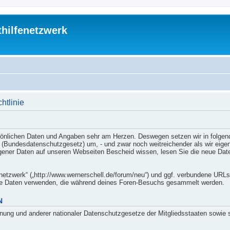
thilfenetzwerk
htlinie
persönlichen Daten und Angaben sehr am Herzen. Deswegen setzen wir in folgen
ndesdatenschutzgesetz) um, - und zwar noch weitreichender als wir eigent
er Daten auf unseren Webseiten Bescheid wissen, lesen Sie die neue Datensc
enetzwerk“ („http://www.wernerschell.de/forum/neu“) und ggf. verbundene URLs 
die Daten verwenden, die während deines Foren-Besuchs gesammelt werden.
N
nung und anderer nationaler Datenschutzgesetze der Mitgliedsstaaten sowie 