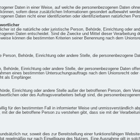
zogener Daten in einer Weise, auf welche die personenbezogenen Daten ohne 
 können, sofern diese zusätzlichen Informationen gesondert aufbewahrt wer
ogenen Daten nicht einer identifizierten oder identifizierbaren natürlichen P
twortlicher
licher ist die natürliche oder juristische Person, Behörde, Einrichtung oder a
ogenen Daten entscheidet. Sind die Zwecke und Mittel dieser Verarbeitung d
sweise können die bestimmten Kriterien seiner Benennung nach dem Unionsre
sche Person, Behörde, Einrichtung oder andere Stelle, die personenbezogene Da
on, Behörde, Einrichtung oder andere Stelle, der personenbezogene Daten offe
m Rahmen eines bestimmten Untersuchungsauftrags nach dem Unionsrecht oder
ht als Empfänger.
 Behörde, Einrichtung oder andere Stelle außer der betroffenen Person, dem Ve
twortlichen oder des Auftragsverarbeiters befugt sind, die personenbezogenen
eiwillig für den bestimmten Fall in informierter Weise und unmissverständlich
 mit der die betroffene Person zu verstehen gibt, dass sie mit der Verarbei
dsätzlich nur, soweit dies zur Bereitstellung einer funktionsfähigen Website s
gt regelmäßig nur nach Einwilligung des Nutzers. Eine Ausnahme gilt in solch