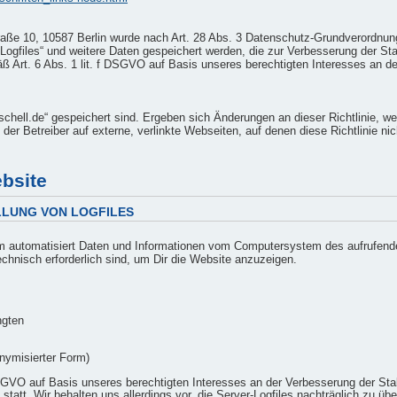
raße 10, 10587 Berlin wurde nach Art. 28 Abs. 3 Datenschutz-Grundverordnun
ogfiles“ und weitere Daten gespeichert werden, die zur Verbesserung der Stabi
äß Art. 6 Abs. 1 lit. f DSGVO auf Basis unseres berechtigten Interesses an de
rschell.de“ gespeichert sind. Ergeben sich Änderungen an dieser Richtlinie, w
der Betreiber auf externe, verlinkte Webseiten, auf denen diese Richtlinie nich
bsite
LLUNG VON LOGFILES
tem automatisiert Daten und Informationen vom Computersystem des aufrufen
technisch erforderlich sind, um Dir die Website anzuzeigen.
ngten
onymisierter Form)
 DSGVO auf Basis unseres berechtigten Interesses an der Verbesserung der Stab
statt. Wir behalten uns allerdings vor, die Server-Logfiles nachträglich zu üb