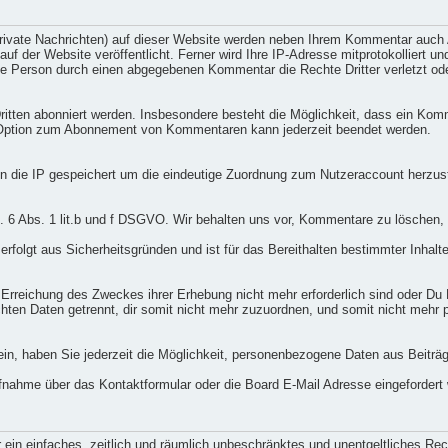
private Nachrichten) auf dieser Website werden neben Ihrem Kommentar auc
 der Website veröffentlicht. Ferner wird Ihre IP-Adresse mitprotokolliert un
ne Person durch einen abgegebenen Kommentar die Rechte Dritter verletzt oder
tten abonniert werden. Insbesondere besteht die Möglichkeit, dass ein Ko
 Option zum Abonnement von Kommentaren kann jederzeit beendet werden.
 die IP gespeichert um die eindeutige Zuordnung zum Nutzeraccount herzus
t. 6 Abs. 1 lit.b und f DSGVO. Wir behalten uns vor, Kommentare zu löschen, 
rfolgt aus Sicherheitsgründen und ist für das Bereithalten bestimmter Inhalte
e Erreichung des Zweckes ihrer Erhebung nicht mehr erforderlich sind oder Du
hten Daten getrennt, dir somit nicht mehr zuzuordnen, und somit nicht mehr
in, haben Sie jederzeit die Möglichkeit, personenbezogene Daten aus Beiträ
nahme über das Kontaktformular oder die Board E-Mail Adresse eingefordert
er ein einfaches, zeitlich und räumlich unbeschränktes und unentgeltliches R