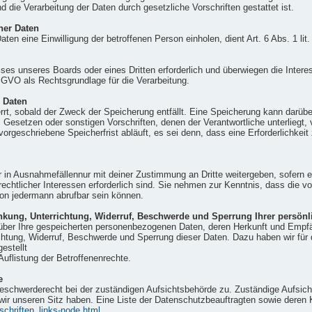
d die Verarbeitung der Daten durch gesetzliche Vorschriften gestattet ist.
ner Daten
ten eine Einwilligung der betroffenen Person einholen, dient Art. 6 Abs. 1 
sses unseres Boards oder eines Dritten erforderlich und überwiegen die Inter
 DSGVO als Rechtsgrundlage für die Verarbeitung.
 Daten
t, sobald der Zweck der Speicherung entfällt. Eine Speicherung kann darübe
 Gesetzen oder sonstigen Vorschriften, denen der Verantwortliche unterliegt
rgeschriebene Speicherfrist abläuft, es sei denn, dass eine Erforderlichkeit
ur in Ausnahmefällennur mit deiner Zustimmung an Dritte weitergeben, sofern 
 rechtlicher Interessen erforderlich sind. Sie nehmen zur Kenntnis, dass die 
von jedermann abrufbar sein können.
nkung, Unterrichtung, Widerruf, Beschwerde und Sperrung Ihrer persönl
t über Ihre gespeicherten personenbezogenen Daten, deren Herkunft und Empf
chtung, Widerruf, Beschwerde und Sperrung dieser Daten. Dazu haben wir für
estellt
Auflistung der Betroffenenrechte.
e
Beschwerderecht bei der zuständigen Aufsichtsbehörde zu. Zuständige Aufsich
ir unseren Sitz haben. Eine Liste der Datenschutzbeauftragten sowie dere
schriften_links-node.html