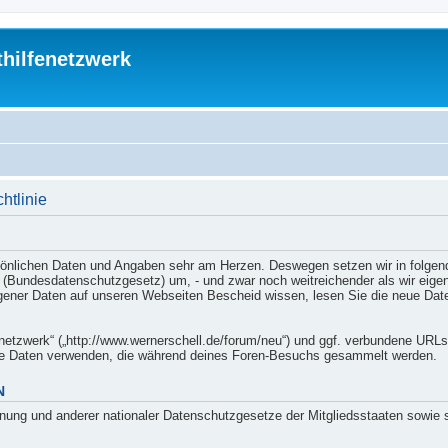
thilfenetzwerk
htlinie
persönlichen Daten und Angaben sehr am Herzen. Deswegen setzen wir in folgen
ndesdatenschutzgesetz) um, - und zwar noch weitreichender als wir eigent
er Daten auf unseren Webseiten Bescheid wissen, lesen Sie die neue Datensc
enetzwerk“ („http://www.wernerschell.de/forum/neu“) und ggf. verbundene URLs 
die Daten verwenden, die während deines Foren-Besuchs gesammelt werden.
N
nung und anderer nationaler Datenschutzgesetze der Mitgliedsstaaten sowie 