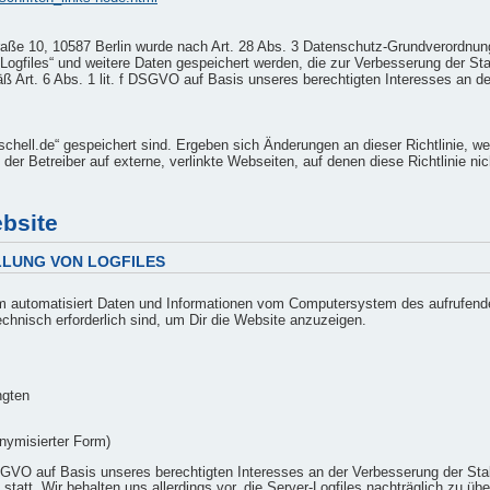
raße 10, 10587 Berlin wurde nach Art. 28 Abs. 3 Datenschutz-Grundverordnun
ogfiles“ und weitere Daten gespeichert werden, die zur Verbesserung der Stabi
äß Art. 6 Abs. 1 lit. f DSGVO auf Basis unseres berechtigten Interesses an de
rschell.de“ gespeichert sind. Ergeben sich Änderungen an dieser Richtlinie, w
der Betreiber auf externe, verlinkte Webseiten, auf denen diese Richtlinie nich
bsite
LLUNG VON LOGFILES
tem automatisiert Daten und Informationen vom Computersystem des aufrufen
technisch erforderlich sind, um Dir die Website anzuzeigen.
ngten
onymisierter Form)
 DSGVO auf Basis unseres berechtigten Interesses an der Verbesserung der Stab
statt. Wir behalten uns allerdings vor, die Server-Logfiles nachträglich zu üb