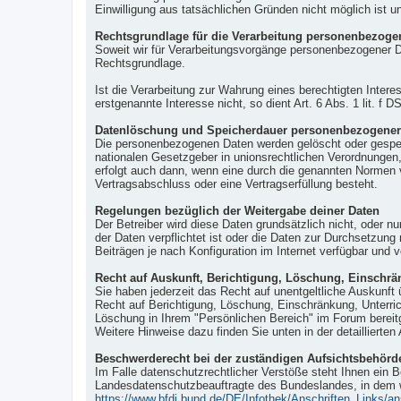
Einwilligung aus tatsächlichen Gründen nicht möglich ist un
Rechtsgrundlage für die Verarbeitung personenbezoge
Soweit wir für Verarbeitungsvorgänge personenbezogener Da
Rechtsgrundlage.
Ist die Verarbeitung zur Wahrung eines berechtigten Intere
erstgenannte Interesse nicht, so dient Art. 6 Abs. 1 lit. f
Datenlöschung und Speicherdauer personenbezogener
Die personenbezogenen Daten werden gelöscht oder gesperr
nationalen Gesetzgeber in unionsrechtlichen Verordnungen,
erfolgt auch dann, wenn eine durch die genannten Normen vo
Vertragsabschluss oder eine Vertragserfüllung besteht.
Regelungen bezüglich der Weitergabe deiner Daten
Der Betreiber wird diese Daten grundsätzlich nicht, oder n
der Daten verpflichtet ist oder die Daten zur Durchsetzung
Beiträgen je nach Konfiguration im Internet verfügbar und 
Recht auf Auskunft, Berichtigung, Löschung, Einschrä
Sie haben jederzeit das Recht auf unentgeltliche Auskunf
Recht auf Berichtigung, Löschung, Einschränkung, Unterri
Löschung in Ihrem "Persönlichen Bereich" im Forum bereitg
Weitere Hinweise dazu finden Sie unten in der detaillierten 
Beschwerderecht bei der zuständigen Aufsichtsbehörd
Im Falle datenschutzrechtlicher Verstöße steht Ihnen ein 
Landesdatenschutzbeauftragte des Bundeslandes, in dem w
https://www.bfdi.bund.de/DE/Infothek/Anschriften_Links/an