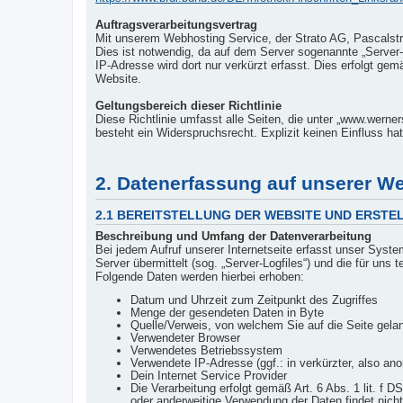
Auftragsverarbeitungsvertrag
Mit unserem Webhosting Service, der Strato AG, Pascalst
Dies ist notwendig, da auf dem Server sogenannte „Server-L
IP-Adresse wird dort nur verkürzt erfasst. Dies erfolgt gem
Website.
Geltungsbereich dieser Richtlinie
Diese Richtlinie umfasst alle Seiten, die unter „www.werne
besteht ein Widerspruchsrecht. Explizit keinen Einfluss hat 
2. Datenerfassung auf unserer We
2.1 BEREITSTELLUNG DER WEBSITE UND ERSTE
Beschreibung und Umfang der Datenverarbeitung
Bei jedem Aufruf unserer Internetseite erfasst unser Sys
Server übermittelt (sog. „Server-Logfiles“) und die für uns 
Folgende Daten werden hierbei erhoben:
Datum und Uhrzeit zum Zeitpunkt des Zugriffes
Menge der gesendeten Daten in Byte
Quelle/Verweis, von welchem Sie auf die Seite gela
Verwendeter Browser
Verwendetes Betriebssystem
Verwendete IP-Adresse (ggf.: in verkürzter, also an
Dein Internet Service Provider
Die Verarbeitung erfolgt gemäß Art. 6 Abs. 1 lit. f
oder anderweitige Verwendung der Daten findet nicht 