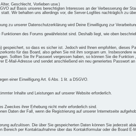
. Alter, Geschlecht, Vorlieben usw.)
 DSGVO auf Basis unseres berechtigten Interesses an der Verbesserung der Stab
statt. Wir behalten uns allerdings vor, die Server-Logfiles nachträglich zu üb
g zu unserer Datenschutzerklärung wird Deine Einwilligung zur Verarbeitung
ie Funktionen des Forums gewährleistet sind. Deshalb liegt, wie oben beschrie
) gespeichert, so dass es sicher ist. Jedoch wird Ihnen empfohlen, dieses Pa
zerkonto für das Board, also gehen Sie mit ihm sorgsam um. Insbesondere wir
fragen. Sollten Sie Ihr Passwort vergessen haben, so können Sie die Funktio
er E-Mail-Adresse und sendet anschließend ein neu generiertes Passwort an
iegen einer Einwilligung Art. 6 Abs. 1 lit. a DSGVO.
timmter Inhalte und Leistungen auf unserer Website erforderlich.
es Zweckes ihrer Erhebung nicht mehr erforderlich sind.
nen Daten der Fall, wenn die Registrierung auf unserer Internetseite aufgeho
rierung aufzulösen. Die über Sie gespeicherten Daten können Sie jederzeit abä
n Bereich per Kontaktaufnahme über das Kontaktformular oder die Board E-Ma