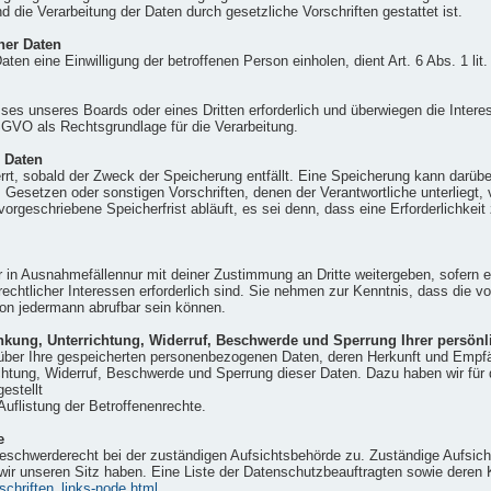
d die Verarbeitung der Daten durch gesetzliche Vorschriften gestattet ist.
ner Daten
ten eine Einwilligung der betroffenen Person einholen, dient Art. 6 Abs. 1 
sses unseres Boards oder eines Dritten erforderlich und überwiegen die Inter
 DSGVO als Rechtsgrundlage für die Verarbeitung.
 Daten
t, sobald der Zweck der Speicherung entfällt. Eine Speicherung kann darübe
 Gesetzen oder sonstigen Vorschriften, denen der Verantwortliche unterliegt
rgeschriebene Speicherfrist abläuft, es sei denn, dass eine Erforderlichkeit
ur in Ausnahmefällennur mit deiner Zustimmung an Dritte weitergeben, sofern 
 rechtlicher Interessen erforderlich sind. Sie nehmen zur Kenntnis, dass die 
von jedermann abrufbar sein können.
nkung, Unterrichtung, Widerruf, Beschwerde und Sperrung Ihrer persönl
t über Ihre gespeicherten personenbezogenen Daten, deren Herkunft und Empf
chtung, Widerruf, Beschwerde und Sperrung dieser Daten. Dazu haben wir für
estellt
Auflistung der Betroffenenrechte.
e
Beschwerderecht bei der zuständigen Aufsichtsbehörde zu. Zuständige Aufsich
ir unseren Sitz haben. Eine Liste der Datenschutzbeauftragten sowie dere
schriften_links-node.html