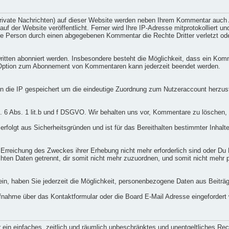
private Nachrichten) auf dieser Website werden neben Ihrem Kommentar auc
 der Website veröffentlicht. Ferner wird Ihre IP-Adresse mitprotokolliert un
ne Person durch einen abgegebenen Kommentar die Rechte Dritter verletzt oder
tten abonniert werden. Insbesondere besteht die Möglichkeit, dass ein Ko
 Option zum Abonnement von Kommentaren kann jederzeit beendet werden.
 die IP gespeichert um die eindeutige Zuordnung zum Nutzeraccount herzus
t. 6 Abs. 1 lit.b und f DSGVO. Wir behalten uns vor, Kommentare zu löschen, 
rfolgt aus Sicherheitsgründen und ist für das Bereithalten bestimmter Inhalte
e Erreichung des Zweckes ihrer Erhebung nicht mehr erforderlich sind oder Du
hten Daten getrennt, dir somit nicht mehr zuzuordnen, und somit nicht mehr
in, haben Sie jederzeit die Möglichkeit, personenbezogene Daten aus Beiträ
nahme über das Kontaktformular oder die Board E-Mail Adresse eingefordert
er ein einfaches, zeitlich und räumlich unbeschränktes und unentgeltliches R