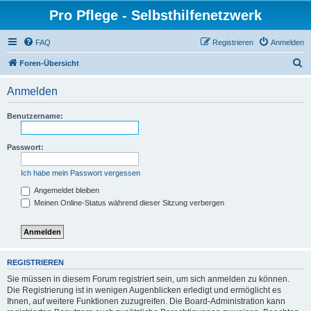
Pro Pflege - Selbsthilfenetzwerk
FAQ
Registrieren
Anmelden
S
Foren-Übersicht
u
Anmelden
c
h
Benutzername:
e
Passwort:
Ich habe mein Passwort vergessen
Angemeldet bleiben
Meinen Online-Status während dieser Sitzung verbergen
REGISTRIEREN
Sie müssen in diesem Forum registriert sein, um sich anmelden zu können.
Die Registrierung ist in wenigen Augenblicken erledigt und ermöglicht es
Ihnen, auf weitere Funktionen zuzugreifen. Die Board-Administration kann