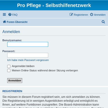
Pro Pflege - Selbsthilfenetzwerk
FAQ
Registrieren
Anmelden
S
Foren-Übersicht
u
Anmelden
c
h
Benutzername:
e
Passwort:
Ich habe mein Passwort vergessen
Angemeldet bleiben
Meinen Online-Status während dieser Sitzung verbergen
REGISTRIEREN
Sie müssen in diesem Forum registriert sein, um sich anmelden zu können.
Die Registrierung ist in wenigen Augenblicken erledigt und ermöglicht es
Ihnen, auf weitere Funktionen zuzugreifen. Die Board-Administration kann