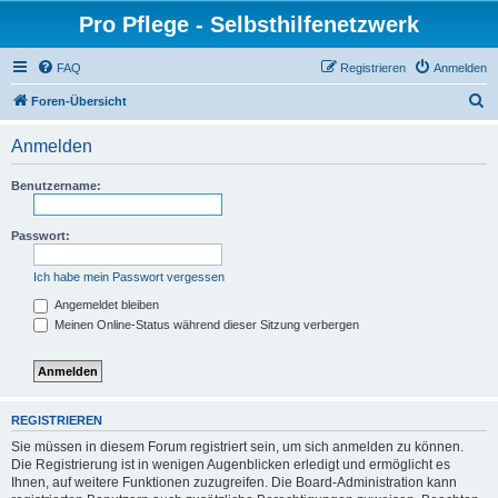
Pro Pflege - Selbsthilfenetzwerk
FAQ
Registrieren
Anmelden
S
Foren-Übersicht
u
Anmelden
c
h
Benutzername:
e
Passwort:
Ich habe mein Passwort vergessen
Angemeldet bleiben
Meinen Online-Status während dieser Sitzung verbergen
REGISTRIEREN
Sie müssen in diesem Forum registriert sein, um sich anmelden zu können.
Die Registrierung ist in wenigen Augenblicken erledigt und ermöglicht es
Ihnen, auf weitere Funktionen zuzugreifen. Die Board-Administration kann