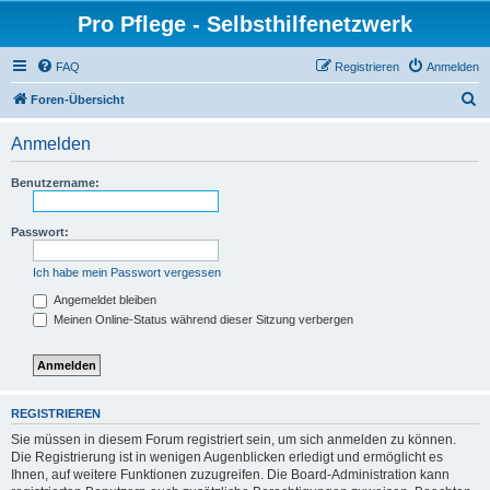
Pro Pflege - Selbsthilfenetzwerk
FAQ
Registrieren
Anmelden
S
Foren-Übersicht
u
Anmelden
c
h
Benutzername:
e
Passwort:
Ich habe mein Passwort vergessen
Angemeldet bleiben
Meinen Online-Status während dieser Sitzung verbergen
REGISTRIEREN
Sie müssen in diesem Forum registriert sein, um sich anmelden zu können.
Die Registrierung ist in wenigen Augenblicken erledigt und ermöglicht es
Ihnen, auf weitere Funktionen zuzugreifen. Die Board-Administration kann