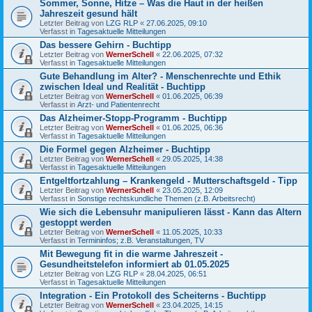
Sommer, Sonne, Hitze – Was die Haut in der heißen
Jahreszeit gesund hält
Letzter Beitrag von
LZG RLP
«
27.06.2025, 09:10
Verfasst in
Tagesaktuelle Mitteilungen
Das bessere Gehirn - Buchtipp
Letzter Beitrag von
WernerSchell
«
22.06.2025, 07:32
Verfasst in
Tagesaktuelle Mitteilungen
Gute Behandlung im Alter? - Menschenrechte und Ethik
zwischen Ideal und Realität - Buchtipp
Letzter Beitrag von
WernerSchell
«
01.06.2025, 06:39
Verfasst in
Arzt- und Patientenrecht
Das Alzheimer-Stopp-Programm - Buchtipp
Letzter Beitrag von
WernerSchell
«
01.06.2025, 06:36
Verfasst in
Tagesaktuelle Mitteilungen
Die Formel gegen Alzheimer - Buchtipp
Letzter Beitrag von
WernerSchell
«
29.05.2025, 14:38
Verfasst in
Tagesaktuelle Mitteilungen
Entgeltfortzahlung – Krankengeld - Mutterschaftsgeld - Tipp
Letzter Beitrag von
WernerSchell
«
23.05.2025, 12:09
Verfasst in
Sonstige rechtskundliche Themen (z.B. Arbeitsrecht)
Wie sich die Lebensuhr manipulieren lässt - Kann das Altern
gestoppt werden
Letzter Beitrag von
WernerSchell
«
11.05.2025, 10:33
Verfasst in
Termininfos; z.B. Veranstaltungen, TV
Mit Bewegung fit in die warme Jahreszeit -
Gesundheitstelefon informiert ab 01.05.2025
Letzter Beitrag von
LZG RLP
«
28.04.2025, 06:51
Verfasst in
Tagesaktuelle Mitteilungen
Integration - Ein Protokoll des Scheiterns - Buchtipp
Letzter Beitrag von
WernerSchell
«
23.04.2025, 14:15