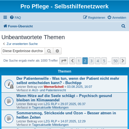
Pro Pflege - Selbsthilfenetzwerk
FAQ
Registrieren
Anmelden
S
Foren-Übersicht
u
Unbeantwortete Themen
c
Zur erweiterten Suche
h
Suche
Erweiterte Suche
e
Seite
2
von
50
1
2
3
4
5
50
Vorherige
N
Die Suche ergab mehr als 1000 Treffer
…
Themen
Der Patientenwille - Was tun, wenn der Patient nicht mehr
selbst entscheiden kann? - Buchtipp
Letzter Beitrag von
WernerSchell
«
03.08.2025, 16:07
Verfasst in
Arzt- und Patientenrecht
Wenn Hitze auf die Seele schlägt – Psychisch gesund
bleiben im Klimawandel
Letzter Beitrag von
LZG RLP
«
29.07.2025, 05:37
Verfasst in
Tagesaktuelle Mitteilungen
Sommersmog, Strickoxide und Ozon – Besser atmen in
heißen Zeiten
Letzter Beitrag von
LZG RLP
«
14.07.2025, 12:29
Verfasst in
Tagesaktuelle Mitteilungen