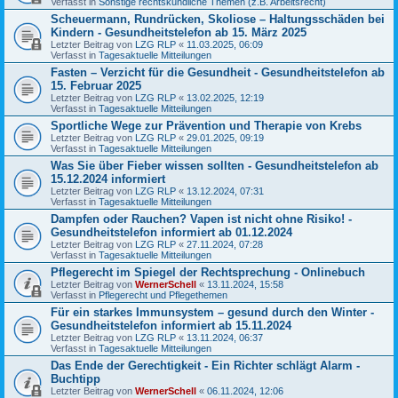
Verfasst in
Sonstige rechtskundliche Themen (z.B. Arbeitsrecht)
Scheuermann, Rundrücken, Skoliose – Haltungsschäden bei
Kindern - Gesundheitstelefon ab 15. März 2025
Letzter Beitrag von
LZG RLP
«
11.03.2025, 06:09
Verfasst in
Tagesaktuelle Mitteilungen
Fasten – Verzicht für die Gesundheit - Gesundheitstelefon ab
15. Februar 2025
Letzter Beitrag von
LZG RLP
«
13.02.2025, 12:19
Verfasst in
Tagesaktuelle Mitteilungen
Sportliche Wege zur Prävention und Therapie von Krebs
Letzter Beitrag von
LZG RLP
«
29.01.2025, 09:19
Verfasst in
Tagesaktuelle Mitteilungen
Was Sie über Fieber wissen sollten - Gesundheitstelefon ab
15.12.2024 informiert
Letzter Beitrag von
LZG RLP
«
13.12.2024, 07:31
Verfasst in
Tagesaktuelle Mitteilungen
Dampfen oder Rauchen? Vapen ist nicht ohne Risiko! -
Gesundheitstelefon informiert ab 01.12.2024
Letzter Beitrag von
LZG RLP
«
27.11.2024, 07:28
Verfasst in
Tagesaktuelle Mitteilungen
Pflegerecht im Spiegel der Rechtsprechung - Onlinebuch
Letzter Beitrag von
WernerSchell
«
13.11.2024, 15:58
Verfasst in
Pflegerecht und Pflegethemen
Für ein starkes Immunsystem – gesund durch den Winter -
Gesundheitstelefon informiert ab 15.11.2024
Letzter Beitrag von
LZG RLP
«
13.11.2024, 06:37
Verfasst in
Tagesaktuelle Mitteilungen
Das Ende der Gerechtigkeit - Ein Richter schlägt Alarm -
Buchtipp
Letzter Beitrag von
WernerSchell
«
06.11.2024, 12:06