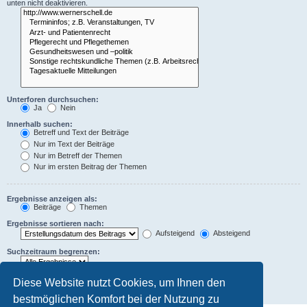
unten nicht deaktivieren.
Unterforen durchsuchen:
Ja
Nein
Innerhalb suchen:
Betreff und Text der Beiträge
Nur im Text der Beiträge
Nur im Betreff der Themen
Nur im ersten Beitrag der Themen
Ergebnisse anzeigen als:
Beiträge
Themen
Ergebnisse sortieren nach:
Aufsteigend
Absteigend
Suchzeitraum begrenzen:
Die ersten:
Diese Website nutzt Cookies, um Ihnen den
Zeichen der Beiträge anzeigen
bestmöglichen Komfort bei der Nutzung zu