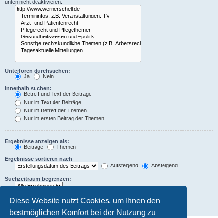
unten nicht deaktivieren.
Unterforen durchsuchen:
Ja
Nein
Innerhalb suchen:
Betreff und Text der Beiträge
Nur im Text der Beiträge
Nur im Betreff der Themen
Nur im ersten Beitrag der Themen
Ergebnisse anzeigen als:
Beiträge
Themen
Ergebnisse sortieren nach:
Aufsteigend
Absteigend
Suchzeitraum begrenzen:
Die ersten:
Diese Website nutzt Cookies, um Ihnen den
Zeichen der Beiträge anzeigen
bestmöglichen Komfort bei der Nutzung zu