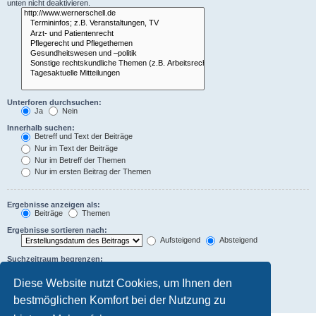
unten nicht deaktivieren.
Unterforen durchsuchen:
Ja
Nein
Innerhalb suchen:
Betreff und Text der Beiträge
Nur im Text der Beiträge
Nur im Betreff der Themen
Nur im ersten Beitrag der Themen
Ergebnisse anzeigen als:
Beiträge
Themen
Ergebnisse sortieren nach:
Aufsteigend
Absteigend
Suchzeitraum begrenzen:
Diese Website nutzt Cookies, um Ihnen den
Die ersten:
Zeichen der Beiträge anzeigen
bestmöglichen Komfort bei der Nutzung zu