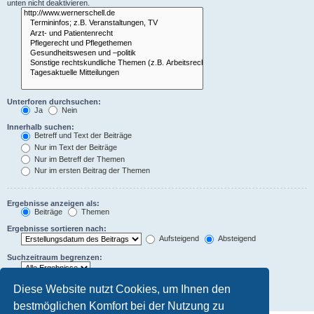
unten nicht deaktivieren.
Unterforen durchsuchen:
Ja
Nein
Innerhalb suchen:
Betreff und Text der Beiträge
Nur im Text der Beiträge
Nur im Betreff der Themen
Nur im ersten Beitrag der Themen
Ergebnisse anzeigen als:
Beiträge
Themen
Ergebnisse sortieren nach:
Aufsteigend
Absteigend
Suchzeitraum begrenzen:
Die ersten:
Diese Website nutzt Cookies, um Ihnen den
Zeichen der Beiträge anzeigen
bestmöglichen Komfort bei der Nutzung zu