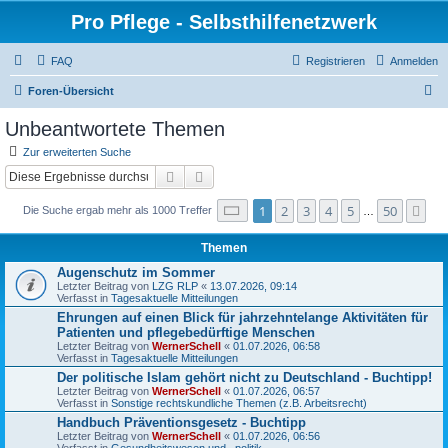
Pro Pflege - Selbsthilfenetzwerk
FAQ
Registrieren
Anmelden
S
Foren-Übersicht
u
Unbeantwortete Themen
c
Zur erweiterten Suche
h
Suche
Erweiterte Suche
e
Seite
1
von
50
1
2
3
4
5
50
Nä
Die Suche ergab mehr als 1000 Treffer
…
Themen
Augenschutz im Sommer
Letzter Beitrag von
LZG RLP
«
13.07.2026, 09:14
Verfasst in
Tagesaktuelle Mitteilungen
Ehrungen auf einen Blick für jahrzehntelange Aktivitäten für
Patienten und pflegebedürftige Menschen
Letzter Beitrag von
WernerSchell
«
01.07.2026, 06:58
Verfasst in
Tagesaktuelle Mitteilungen
Der politische Islam gehört nicht zu Deutschland - Buchtipp!
Letzter Beitrag von
WernerSchell
«
01.07.2026, 06:57
Verfasst in
Sonstige rechtskundliche Themen (z.B. Arbeitsrecht)
Handbuch Präventionsgesetz - Buchtipp
Letzter Beitrag von
WernerSchell
«
01.07.2026, 06:56
Verfasst in
Gesundheitswesen und –politik