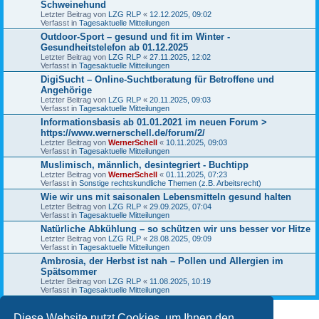
Schweinehund
Letzter Beitrag von
LZG RLP
«
12.12.2025, 09:02
Verfasst in
Tagesaktuelle Mitteilungen
Outdoor-Sport – gesund und fit im Winter -
Gesundheitstelefon ab 01.12.2025
Letzter Beitrag von
LZG RLP
«
27.11.2025, 12:02
Verfasst in
Tagesaktuelle Mitteilungen
DigiSucht – Online-Suchtberatung für Betroffene und
Angehörige
Letzter Beitrag von
LZG RLP
«
20.11.2025, 09:03
Verfasst in
Tagesaktuelle Mitteilungen
Informationsbasis ab 01.01.2021 im neuen Forum >
https://www.wernerschell.de/forum/2/
Letzter Beitrag von
WernerSchell
«
10.11.2025, 09:03
Verfasst in
Tagesaktuelle Mitteilungen
Muslimisch, männlich, desintegriert - Buchtipp
Letzter Beitrag von
WernerSchell
«
01.11.2025, 07:23
Verfasst in
Sonstige rechtskundliche Themen (z.B. Arbeitsrecht)
Wie wir uns mit saisonalen Lebensmitteln gesund halten
Letzter Beitrag von
LZG RLP
«
29.09.2025, 07:04
Verfasst in
Tagesaktuelle Mitteilungen
Natürliche Abkühlung – so schützen wir uns besser vor Hitze
Letzter Beitrag von
LZG RLP
«
28.08.2025, 09:09
Verfasst in
Tagesaktuelle Mitteilungen
Ambrosia, der Herbst ist nah – Pollen und Allergien im
Spätsommer
Letzter Beitrag von
LZG RLP
«
11.08.2025, 10:19
Verfasst in
Tagesaktuelle Mitteilungen
Diese Website nutzt Cookies, um Ihnen den