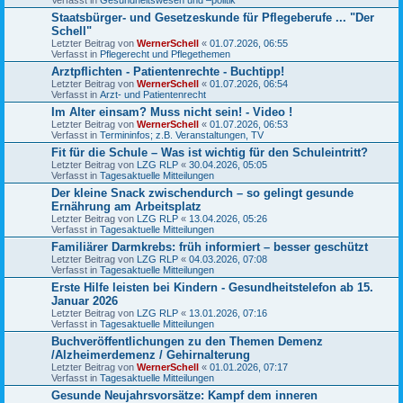
Staatsbürger- und Gesetzeskunde für Pflegeberufe ... "Der
Schell"
Letzter Beitrag von
WernerSchell
«
01.07.2026, 06:55
Verfasst in
Pflegerecht und Pflegethemen
Arztpflichten - Patientenrechte - Buchtipp!
Letzter Beitrag von
WernerSchell
«
01.07.2026, 06:54
Verfasst in
Arzt- und Patientenrecht
Im Alter einsam? Muss nicht sein! - Video !
Letzter Beitrag von
WernerSchell
«
01.07.2026, 06:53
Verfasst in
Termininfos; z.B. Veranstaltungen, TV
Fit für die Schule – Was ist wichtig für den Schuleintritt?
Letzter Beitrag von
LZG RLP
«
30.04.2026, 05:05
Verfasst in
Tagesaktuelle Mitteilungen
Der kleine Snack zwischendurch – so gelingt gesunde
Ernährung am Arbeitsplatz
Letzter Beitrag von
LZG RLP
«
13.04.2026, 05:26
Verfasst in
Tagesaktuelle Mitteilungen
Familiärer Darmkrebs: früh informiert – besser geschützt
Letzter Beitrag von
LZG RLP
«
04.03.2026, 07:08
Verfasst in
Tagesaktuelle Mitteilungen
Erste Hilfe leisten bei Kindern - Gesundheitstelefon ab 15.
Januar 2026
Letzter Beitrag von
LZG RLP
«
13.01.2026, 07:16
Verfasst in
Tagesaktuelle Mitteilungen
Buchveröffentlichungen zu den Themen Demenz
/Alzheimerdemenz / Gehirnalterung
Letzter Beitrag von
WernerSchell
«
01.01.2026, 07:17
Verfasst in
Tagesaktuelle Mitteilungen
Gesunde Neujahrsvorsätze: Kampf dem inneren