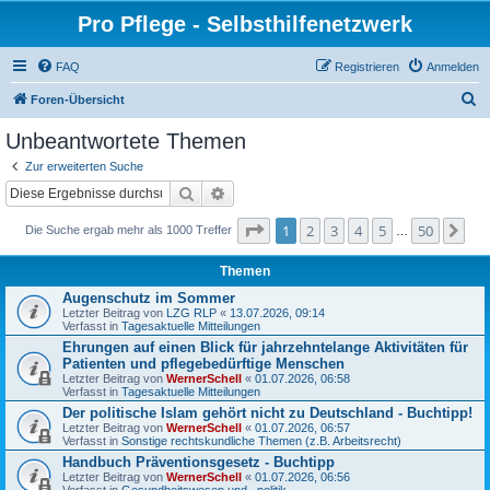
Pro Pflege - Selbsthilfenetzwerk
FAQ
Registrieren
Anmelden
S
Foren-Übersicht
u
Unbeantwortete Themen
c
Zur erweiterten Suche
h
Suche
Erweiterte Suche
e
Seite
1
von
50
1
2
3
4
5
50
Nä
Die Suche ergab mehr als 1000 Treffer
…
Themen
Augenschutz im Sommer
Letzter Beitrag von
LZG RLP
«
13.07.2026, 09:14
Verfasst in
Tagesaktuelle Mitteilungen
Ehrungen auf einen Blick für jahrzehntelange Aktivitäten für
Patienten und pflegebedürftige Menschen
Letzter Beitrag von
WernerSchell
«
01.07.2026, 06:58
Verfasst in
Tagesaktuelle Mitteilungen
Der politische Islam gehört nicht zu Deutschland - Buchtipp!
Letzter Beitrag von
WernerSchell
«
01.07.2026, 06:57
Verfasst in
Sonstige rechtskundliche Themen (z.B. Arbeitsrecht)
Handbuch Präventionsgesetz - Buchtipp
Letzter Beitrag von
WernerSchell
«
01.07.2026, 06:56
Verfasst in
Gesundheitswesen und –politik