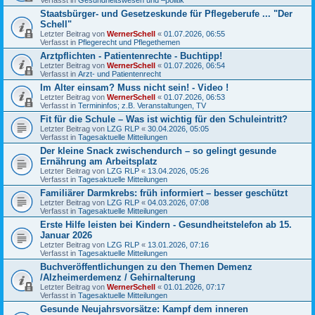
Staatsbürger- und Gesetzeskunde für Pflegeberufe ... "Der
Schell"
Letzter Beitrag von
WernerSchell
«
01.07.2026, 06:55
Verfasst in
Pflegerecht und Pflegethemen
Arztpflichten - Patientenrechte - Buchtipp!
Letzter Beitrag von
WernerSchell
«
01.07.2026, 06:54
Verfasst in
Arzt- und Patientenrecht
Im Alter einsam? Muss nicht sein! - Video !
Letzter Beitrag von
WernerSchell
«
01.07.2026, 06:53
Verfasst in
Termininfos; z.B. Veranstaltungen, TV
Fit für die Schule – Was ist wichtig für den Schuleintritt?
Letzter Beitrag von
LZG RLP
«
30.04.2026, 05:05
Verfasst in
Tagesaktuelle Mitteilungen
Der kleine Snack zwischendurch – so gelingt gesunde
Ernährung am Arbeitsplatz
Letzter Beitrag von
LZG RLP
«
13.04.2026, 05:26
Verfasst in
Tagesaktuelle Mitteilungen
Familiärer Darmkrebs: früh informiert – besser geschützt
Letzter Beitrag von
LZG RLP
«
04.03.2026, 07:08
Verfasst in
Tagesaktuelle Mitteilungen
Erste Hilfe leisten bei Kindern - Gesundheitstelefon ab 15.
Januar 2026
Letzter Beitrag von
LZG RLP
«
13.01.2026, 07:16
Verfasst in
Tagesaktuelle Mitteilungen
Buchveröffentlichungen zu den Themen Demenz
/Alzheimerdemenz / Gehirnalterung
Letzter Beitrag von
WernerSchell
«
01.01.2026, 07:17
Verfasst in
Tagesaktuelle Mitteilungen
Gesunde Neujahrsvorsätze: Kampf dem inneren