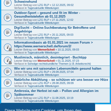
Schweinehund
Letzter Beitrag von
LZG RLP
«
12.12.2025, 09:02
Verfasst in
Tagesaktuelle Mitteilungen
Outdoor-Sport – gesund und fit im Winter -
Gesundheitstelefon ab 01.12.2025
Letzter Beitrag von
LZG RLP
«
27.11.2025, 12:02
Verfasst in
Tagesaktuelle Mitteilungen
DigiSucht – Online-Suchtberatung für Betroffene und
Angehörige
Letzter Beitrag von
LZG RLP
«
20.11.2025, 09:03
Verfasst in
Tagesaktuelle Mitteilungen
Informationsbasis ab 01.01.2021 im neuen Forum >
https://www.wernerschell.de/forum/2/
Letzter Beitrag von
WernerSchell
«
10.11.2025, 09:03
Verfasst in
Tagesaktuelle Mitteilungen
Muslimisch, männlich, desintegriert - Buchtipp
Letzter Beitrag von
WernerSchell
«
01.11.2025, 07:23
Verfasst in
Sonstige rechtskundliche Themen (z.B. Arbeitsrecht)
Wie wir uns mit saisonalen Lebensmitteln gesund halten
Letzter Beitrag von
LZG RLP
«
29.09.2025, 07:04
Verfasst in
Tagesaktuelle Mitteilungen
Natürliche Abkühlung – so schützen wir uns besser vor Hitze
Letzter Beitrag von
LZG RLP
«
28.08.2025, 09:09
Verfasst in
Tagesaktuelle Mitteilungen
Ambrosia, der Herbst ist nah – Pollen und Allergien im
Spätsommer
Letzter Beitrag von
LZG RLP
«
11.08.2025, 10:19
Verfasst in
Tagesaktuelle Mitteilungen
Diese Website nutzt Cookies, um Ihnen den