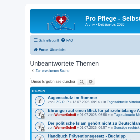
Pro Pflege - Selbs
Archiv - Beiträge bis 2020
Schnellzugriff
FAQ
Foren-Übersicht
Unbeantwortete Themen
Zur erweiterten Suche
Suche
Erweiterte Suche
THEMEN
Augenschutz im Sommer
von
LZG RLP
» 13.07.2026, 09:14 » in
Tagesaktuelle Mitteil
Ehrungen auf einen Blick für jahrzehntelange A
von
WernerSchell
» 01.07.2026, 06:58 » in
Tagesaktuelle Mi
Der politische Islam gehört nicht zu Deutschlan
von
WernerSchell
» 01.07.2026, 06:57 » in
Sonstige rechtsk
Handbuch Präventionsgesetz - Buchtipp