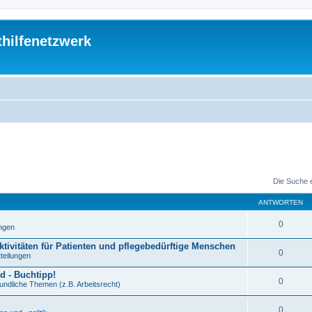
thilfenetzwerk
Die Suche 
ANTWORTEN
0
ungen
ktivitäten für Patienten und pflegebedürftige Menschen
0
tteilungen
d - Buchtipp!
0
undliche Themen (z.B. Arbeitsrecht)
0