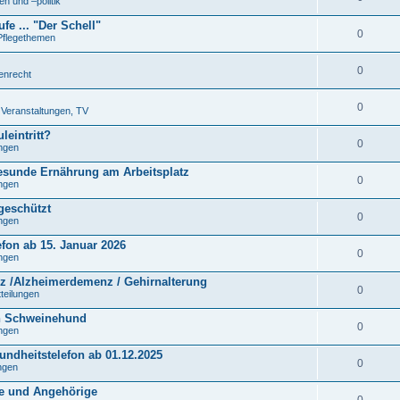
n und –politik
fe ... "Der Schell"
0
Pflegethemen
0
tenrecht
0
. Veranstaltungen, TV
leintritt?
0
ungen
gesunde Ernährung am Arbeitsplatz
0
ungen
 geschützt
0
ungen
efon ab 15. Januar 2026
0
ungen
 /Alzheimerdemenz / Gehirnalterung
0
tteilungen
n Schweinehund
0
ungen
undheitstelefon ab 01.12.2025
0
ungen
ne und Angehörige