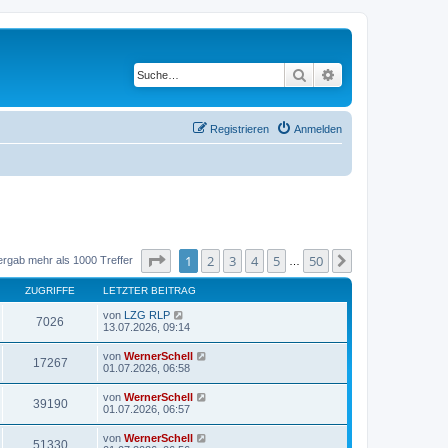
Suche
Erweiterte Suche
Registrieren
Anmelden
Seite
1
von
50
1
2
3
4
5
50
Nächste
ergab mehr als 1000 Treffer
…
ZUGRIFFE
LETZTER BEITRAG
von
LZG RLP
7026
13.07.2026, 09:14
von
WernerSchell
17267
01.07.2026, 06:58
von
WernerSchell
39190
01.07.2026, 06:57
von
WernerSchell
51330