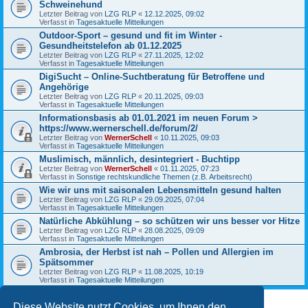
Schweinehund
Letzter Beitrag von
LZG RLP
«
12.12.2025, 09:02
Verfasst in
Tagesaktuelle Mitteilungen
Outdoor-Sport – gesund und fit im Winter -
Gesundheitstelefon ab 01.12.2025
Letzter Beitrag von
LZG RLP
«
27.11.2025, 12:02
Verfasst in
Tagesaktuelle Mitteilungen
DigiSucht – Online-Suchtberatung für Betroffene und
Angehörige
Letzter Beitrag von
LZG RLP
«
20.11.2025, 09:03
Verfasst in
Tagesaktuelle Mitteilungen
Informationsbasis ab 01.01.2021 im neuen Forum >
https://www.wernerschell.de/forum/2/
Letzter Beitrag von
WernerSchell
«
10.11.2025, 09:03
Verfasst in
Tagesaktuelle Mitteilungen
Muslimisch, männlich, desintegriert - Buchtipp
Letzter Beitrag von
WernerSchell
«
01.11.2025, 07:23
Verfasst in
Sonstige rechtskundliche Themen (z.B. Arbeitsrecht)
Wie wir uns mit saisonalen Lebensmitteln gesund halten
Letzter Beitrag von
LZG RLP
«
29.09.2025, 07:04
Verfasst in
Tagesaktuelle Mitteilungen
Natürliche Abkühlung – so schützen wir uns besser vor Hitze
Letzter Beitrag von
LZG RLP
«
28.08.2025, 09:09
Verfasst in
Tagesaktuelle Mitteilungen
Ambrosia, der Herbst ist nah – Pollen und Allergien im
Spätsommer
Letzter Beitrag von
LZG RLP
«
11.08.2025, 10:19
Verfasst in
Tagesaktuelle Mitteilungen
Diese Website nutzt Cookies, um Ihnen den