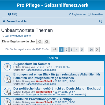
Pro Pflege - Selbsthilfenetzwerk
FAQ
Registrieren
Anmelden
S
Foren-Übersicht
u
Unbeantwortete Themen
c
Zur erweiterten Suche
h
Suche
Erweiterte Suche
e
Seite
1
von
50
1
2
3
4
5
50
Nä
Die Suche ergab mehr als 1000 Treffer
…
Themen
Augenschutz im Sommer
Letzter Beitrag von
LZG RLP
«
13.07.2026, 09:14
Verfasst in
Tagesaktuelle Mitteilungen
Ehrungen auf einen Blick für jahrzehntelange Aktivitäten für
Patienten und pflegebedürftige Menschen
Letzter Beitrag von
WernerSchell
«
01.07.2026, 06:58
Verfasst in
Tagesaktuelle Mitteilungen
Der politische Islam gehört nicht zu Deutschland - Buchtipp!
Letzter Beitrag von
WernerSchell
«
01.07.2026, 06:57
Verfasst in
Sonstige rechtskundliche Themen (z.B. Arbeitsrecht)
Handbuch Präventionsgesetz - Buchtipp
Letzter Beitrag von
WernerSchell
«
01.07.2026, 06:56
Verfasst in
Gesundheitswesen und –politik