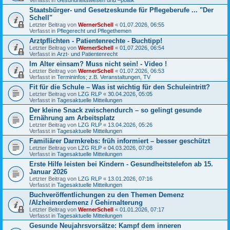
Staatsbürger- und Gesetzeskunde für Pflegeberufe ... "Der
Schell"
Letzter Beitrag von
WernerSchell
«
01.07.2026, 06:55
Verfasst in
Pflegerecht und Pflegethemen
Arztpflichten - Patientenrechte - Buchtipp!
Letzter Beitrag von
WernerSchell
«
01.07.2026, 06:54
Verfasst in
Arzt- und Patientenrecht
Im Alter einsam? Muss nicht sein! - Video !
Letzter Beitrag von
WernerSchell
«
01.07.2026, 06:53
Verfasst in
Termininfos; z.B. Veranstaltungen, TV
Fit für die Schule – Was ist wichtig für den Schuleintritt?
Letzter Beitrag von
LZG RLP
«
30.04.2026, 05:05
Verfasst in
Tagesaktuelle Mitteilungen
Der kleine Snack zwischendurch – so gelingt gesunde
Ernährung am Arbeitsplatz
Letzter Beitrag von
LZG RLP
«
13.04.2026, 05:26
Verfasst in
Tagesaktuelle Mitteilungen
Familiärer Darmkrebs: früh informiert – besser geschützt
Letzter Beitrag von
LZG RLP
«
04.03.2026, 07:08
Verfasst in
Tagesaktuelle Mitteilungen
Erste Hilfe leisten bei Kindern - Gesundheitstelefon ab 15.
Januar 2026
Letzter Beitrag von
LZG RLP
«
13.01.2026, 07:16
Verfasst in
Tagesaktuelle Mitteilungen
Buchveröffentlichungen zu den Themen Demenz
/Alzheimerdemenz / Gehirnalterung
Letzter Beitrag von
WernerSchell
«
01.01.2026, 07:17
Verfasst in
Tagesaktuelle Mitteilungen
Gesunde Neujahrsvorsätze: Kampf dem inneren