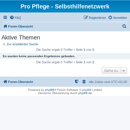
Pro Pflege - Selbsthilfenetzwerk
FAQ
Registrieren
Anmelden
S
Foren-Übersicht
u
Aktive Themen
c
Zur erweiterten Suche
h
Die Suche ergab 0 Treffer • Seite
1
von
1
e
Es wurden keine passenden Ergebnisse gefunden.
Die Suche ergab 0 Treffer • Seite
1
von
1
Gehe zu
Foren-Übersicht
Alle Zeiten sind
UTC+01:00
Powered by
phpBB
® Forum Software © phpBB Limited
Deutsche Übersetzung durch
phpBB.de