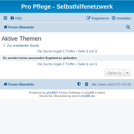
Pro Pflege - Selbsthilfenetzwerk
FAQ
Registrieren
Anmelden
S
Foren-Übersicht
u
Aktive Themen
c
Zur erweiterten Suche
h
Die Suche ergab 0 Treffer • Seite
1
von
1
e
Es wurden keine passenden Ergebnisse gefunden.
Die Suche ergab 0 Treffer • Seite
1
von
1
Gehe zu
Foren-Übersicht
Alle Zeiten sind
UTC+01:00
Powered by
phpBB
® Forum Software © phpBB Limited
Deutsche Übersetzung durch
phpBB.de