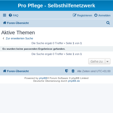
Pro Pflege - Selbsthilfenetzwerk
FAQ
Registrieren
Anmelden
S
Foren-Übersicht
u
Aktive Themen
c
Zur erweiterten Suche
h
Die Suche ergab 0 Treffer • Seite
1
von
1
e
Es wurden keine passenden Ergebnisse gefunden.
Die Suche ergab 0 Treffer • Seite
1
von
1
Gehe zu
Foren-Übersicht
Alle Zeiten sind
UTC+01:00
Powered by
phpBB
® Forum Software © phpBB Limited
Deutsche Übersetzung durch
phpBB.de