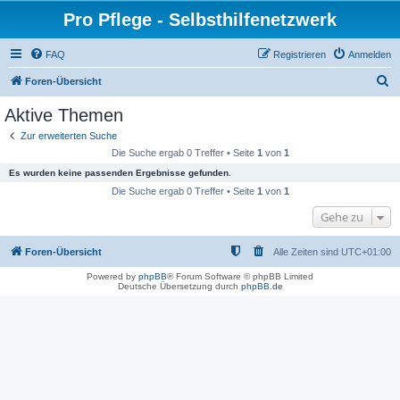
Pro Pflege - Selbsthilfenetzwerk
FAQ
Registrieren
Anmelden
S
Foren-Übersicht
u
Aktive Themen
c
Zur erweiterten Suche
h
Die Suche ergab 0 Treffer • Seite
1
von
1
e
Es wurden keine passenden Ergebnisse gefunden.
Die Suche ergab 0 Treffer • Seite
1
von
1
Gehe zu
Foren-Übersicht
Alle Zeiten sind
UTC+01:00
Powered by
phpBB
® Forum Software © phpBB Limited
Deutsche Übersetzung durch
phpBB.de