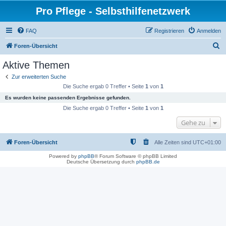
Pro Pflege - Selbsthilfenetzwerk
FAQ
Registrieren
Anmelden
S
Foren-Übersicht
u
Aktive Themen
c
Zur erweiterten Suche
h
Die Suche ergab 0 Treffer • Seite
1
von
1
e
Es wurden keine passenden Ergebnisse gefunden.
Die Suche ergab 0 Treffer • Seite
1
von
1
Gehe zu
Foren-Übersicht
Alle Zeiten sind
UTC+01:00
Powered by
phpBB
® Forum Software © phpBB Limited
Deutsche Übersetzung durch
phpBB.de