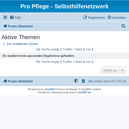
Pro Pflege - Selbsthilfenetzwerk
FAQ
Registrieren
Anmelden
S
Foren-Übersicht
u
Aktive Themen
c
Zur erweiterten Suche
h
Die Suche ergab 0 Treffer • Seite
1
von
1
e
Es wurden keine passenden Ergebnisse gefunden.
Die Suche ergab 0 Treffer • Seite
1
von
1
Gehe zu
Foren-Übersicht
Alle Zeiten sind
UTC+01:00
Powered by
phpBB
® Forum Software © phpBB Limited
Deutsche Übersetzung durch
phpBB.de