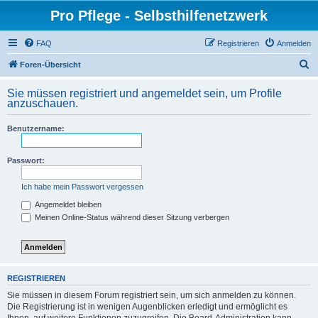
Pro Pflege - Selbsthilfenetzwerk
FAQ
Registrieren
Anmelden
S
Foren-Übersicht
u
Sie müssen registriert und angemeldet sein, um Profile
c
anzuschauen.
h
Benutzername:
e
Passwort:
Ich habe mein Passwort vergessen
Angemeldet bleiben
Meinen Online-Status während dieser Sitzung verbergen
REGISTRIEREN
Sie müssen in diesem Forum registriert sein, um sich anmelden zu können.
Die Registrierung ist in wenigen Augenblicken erledigt und ermöglicht es
Ihnen, auf weitere Funktionen zuzugreifen. Die Board-Administration kann