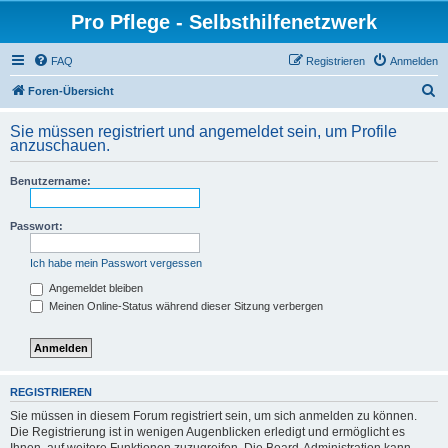
Pro Pflege - Selbsthilfenetzwerk
FAQ
Registrieren
Anmelden
S
Foren-Übersicht
u
Sie müssen registriert und angemeldet sein, um Profile
c
anzuschauen.
h
Benutzername:
e
Passwort:
Ich habe mein Passwort vergessen
Angemeldet bleiben
Meinen Online-Status während dieser Sitzung verbergen
REGISTRIEREN
Sie müssen in diesem Forum registriert sein, um sich anmelden zu können.
Die Registrierung ist in wenigen Augenblicken erledigt und ermöglicht es
Ihnen, auf weitere Funktionen zuzugreifen. Die Board-Administration kann