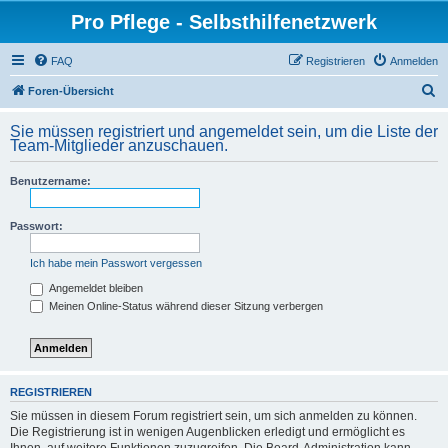
Pro Pflege - Selbsthilfenetzwerk
FAQ
Registrieren
Anmelden
S
Foren-Übersicht
u
Sie müssen registriert und angemeldet sein, um die Liste der
c
Team-Mitglieder anzuschauen.
h
Benutzername:
e
Passwort:
Ich habe mein Passwort vergessen
Angemeldet bleiben
Meinen Online-Status während dieser Sitzung verbergen
REGISTRIEREN
Sie müssen in diesem Forum registriert sein, um sich anmelden zu können.
Die Registrierung ist in wenigen Augenblicken erledigt und ermöglicht es
Ihnen, auf weitere Funktionen zuzugreifen. Die Board-Administration kann