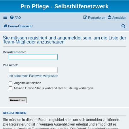
Pro Pflege - Selbsthilfenetzwerk
FAQ
Registrieren
Anmelden
S
Foren-Übersicht
u
Sie müssen registriert und angemeldet sein, um die Liste der
c
Team-Mitglieder anzuschauen.
h
Benutzername:
e
Passwort:
Ich habe mein Passwort vergessen
Angemeldet bleiben
Meinen Online-Status während dieser Sitzung verbergen
REGISTRIEREN
Sie müssen in diesem Forum registriert sein, um sich anmelden zu können.
Die Registrierung ist in wenigen Augenblicken erledigt und ermöglicht es
Ihnen, auf weitere Funktionen zuzugreifen. Die Board-Administration kann