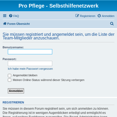
Pro Pflege - Selbsthilfenetzwerk
FAQ
Registrieren
Anmelden
S
Foren-Übersicht
u
Sie müssen registriert und angemeldet sein, um die Liste der
c
Team-Mitglieder anzuschauen.
h
Benutzername:
e
Passwort:
Ich habe mein Passwort vergessen
Angemeldet bleiben
Meinen Online-Status während dieser Sitzung verbergen
REGISTRIEREN
Sie müssen in diesem Forum registriert sein, um sich anmelden zu können.
Die Registrierung ist in wenigen Augenblicken erledigt und ermöglicht es
Ihnen, auf weitere Funktionen zuzugreifen. Die Board-Administration kann