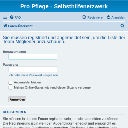
Pro Pflege - Selbsthilfenetzwerk
FAQ
Registrieren
Anmelden
S
Foren-Übersicht
u
Sie müssen registriert und angemeldet sein, um die Liste der
c
Team-Mitglieder anzuschauen.
h
Benutzername:
e
Passwort:
Ich habe mein Passwort vergessen
Angemeldet bleiben
Meinen Online-Status während dieser Sitzung verbergen
REGISTRIEREN
Sie müssen in diesem Forum registriert sein, um sich anmelden zu können.
Die Registrierung ist in wenigen Augenblicken erledigt und ermöglicht es
Ihnen, auf weitere Funktionen zuzugreifen. Die Board-Administration kann