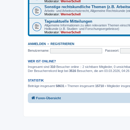
Moderator:
WernerSchell
Sonstige rechtskundliche Themen (z.B. Arbeitsr
Arbeits- und Arbeitsschutzrecht, Allgemeine Rechtskunde (eins
Moderator:
WernerSchell
Tagesaktuelle Mitteilungen
Allgemeine Informationen zu allen relevanten Themen einschl
Heilkunde (z.B. Studien- und Forschungsergebnisse)
Moderator:
WernerSchell
ANMELDEN
•
REGISTRIEREN
Benutzername:
Passwort:
WER IST ONLINE?
Insgesamt sind
310
Besucher online :: 2 sichtbare Mitglieder, 0 unsicht
Der Besucherrekord liegt bei
3516
Besuchern, die am 03.03.2026, 04:26 g
STATISTIK
Beiträge insgesamt
58631
• Themen insgesamt
15710
• Mitglieder insg
Foren-Übersicht