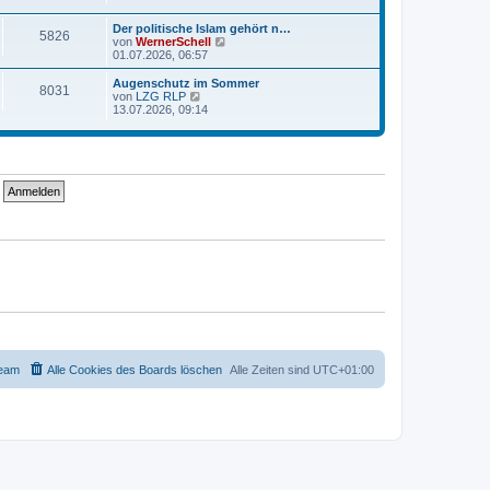
e
u
r
r
e
a
Der politische Islam gehört n…
B
s
g
5826
N
von
WernerSchell
e
t
e
01.07.2026, 06:57
i
e
u
t
r
e
r
Augenschutz im Sommer
B
8031
s
a
N
von
LZG RLP
e
t
g
e
13.07.2026, 09:14
i
e
u
t
r
e
r
B
s
a
e
t
g
i
e
t
r
r
B
a
e
g
i
t
r
a
g
eam
Alle Cookies des Boards löschen
Alle Zeiten sind
UTC+01:00