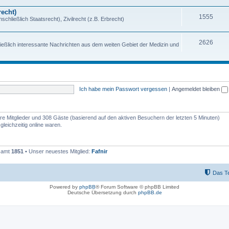
echt)
1555
chließlich Staatsrecht), Zivilrecht (z.B. Erbrecht)
2626
ießlich interessante Nachrichten aus dem weiten Gebiet der Medizin und
Ich habe mein Passwort vergessen
|
Angemeldet bleiben
bare Mitglieder und 308 Gäste (basierend auf den aktiven Besuchern der letzten 5 Minuten)
leichzeitig online waren.
esamt
1851
• Unser neuestes Mitglied:
Fafnir
Das T
Powered by
phpBB
® Forum Software © phpBB Limited
Deutsche Übersetzung durch
phpBB.de