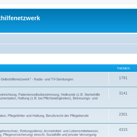
thilfenetzwerk
THEMEN
1791
 -Selbsthilfenetzwerk" - Radio- und TV-Sendungen.
3141
inrichtung, Patientenselbstbestimmung, Heilkunde (z.B. Sterbehilfe
entation, Haftung (z.B. bei Pflichtwidrigkeiten), Betreuungs- und
2301
ion, Pflegefehler und Haftung, Berufsrecht der Pflegeberufe
4315
enschutz, Rettungsdienst, Arzneimittel- und Lebensmittelwesen,
, Pflegeversicherung) einschl. Sozialhilfe und private Versorgung