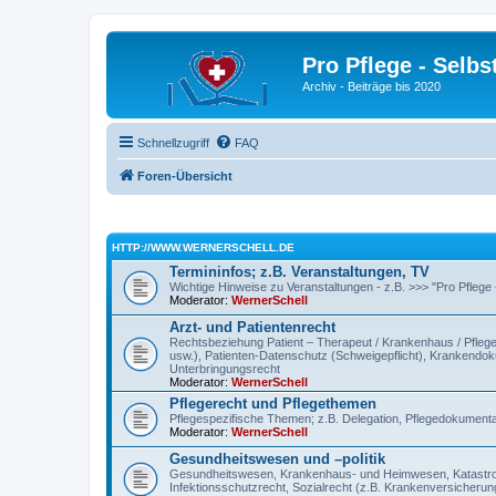
Pro Pflege - Selbs
Archiv - Beiträge bis 2020
Schnellzugriff
FAQ
Foren-Übersicht
HTTP://WWW.WERNERSCHELL.DE
Termininfos; z.B. Veranstaltungen, TV
Wichtige Hinweise zu Veranstaltungen - z.B. >>> "Pro Pflege
Moderator:
WernerSchell
Arzt- und Patientenrecht
Rechtsbeziehung Patient – Therapeut / Krankenhaus / Pflegee
usw.), Patienten-Datenschutz (Schweigepflicht), Krankendokum
Unterbringungsrecht
Moderator:
WernerSchell
Pflegerecht und Pflegethemen
Pflegespezifische Themen; z.B. Delegation, Pflegedokumentat
Moderator:
WernerSchell
Gesundheitswesen und –politik
Gesundheitswesen, Krankenhaus- und Heimwesen, Katastroph
Infektionsschutzrecht, Sozialrecht (z.B. Krankenversicherung