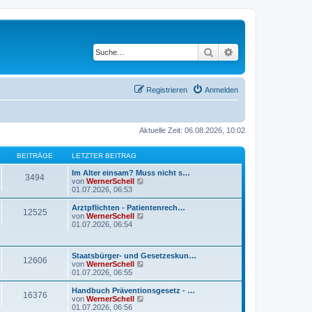
Suche
Erweiterte Suche
Registrieren
Anmelden
Aktuelle Zeit: 06.08.2026, 10:02
BEITRÄGE
LETZTER BEITRAG
Im Alter einsam? Muss nicht s…
3494
N
von
WernerSchell
e
01.07.2026, 06:53
u
e
Arztpflichten - Patientenrech…
12525
s
N
von
WernerSchell
t
e
01.07.2026, 06:54
e
u
r
e
B
s
Staatsbürger- und Gesetzeskun…
e
t
12606
N
von
WernerSchell
i
e
e
01.07.2026, 06:55
t
r
u
r
B
e
a
Handbuch Präventionsgesetz - …
e
16376
s
g
N
von
WernerSchell
i
t
e
01.07.2026, 06:56
t