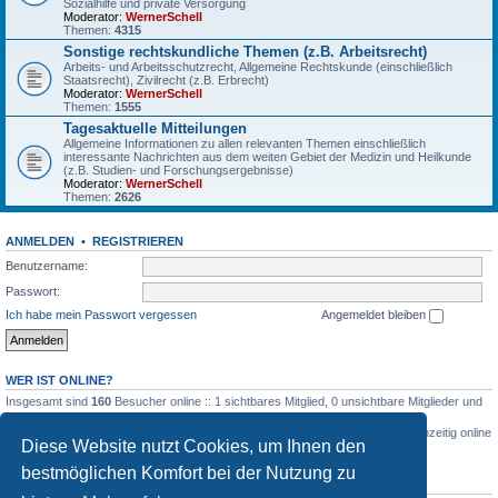
Sozialhilfe und private Versorgung
Moderator:
WernerSchell
Themen:
4315
Sonstige rechtskundliche Themen (z.B. Arbeitsrecht)
Arbeits- und Arbeitsschutzrecht, Allgemeine Rechtskunde (einschließlich
Staatsrecht), Zivilrecht (z.B. Erbrecht)
Moderator:
WernerSchell
Themen:
1555
Tagesaktuelle Mitteilungen
Allgemeine Informationen zu allen relevanten Themen einschließlich
interessante Nachrichten aus dem weiten Gebiet der Medizin und Heilkunde
(z.B. Studien- und Forschungsergebnisse)
Moderator:
WernerSchell
Themen:
2626
ANMELDEN
•
REGISTRIEREN
Benutzername:
Passwort:
Ich habe mein Passwort vergessen
Angemeldet bleiben
WER IST ONLINE?
Insgesamt sind
160
Besucher online :: 1 sichtbares Mitglied, 0 unsichtbare Mitglieder und
159 Gäste (basierend auf den aktiven Besuchern der letzten 5 Minuten)
Der Besucherrekord liegt bei
3516
Besuchern, die am 03.03.2026, 04:26 gleichzeitig online
Diese Website nutzt Cookies, um Ihnen den
waren.
bestmöglichen Komfort bei der Nutzung zu
STATISTIK