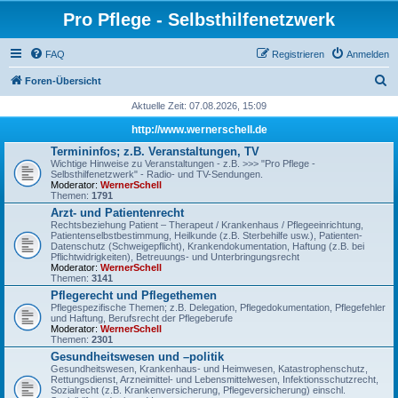
Pro Pflege - Selbsthilfenetzwerk
FAQ
Registrieren
Anmelden
S
Foren-Übersicht
u
Aktuelle Zeit: 07.08.2026, 15:09
c
http://www.wernerschell.de
h
Termininfos; z.B. Veranstaltungen, TV
Wichtige Hinweise zu Veranstaltungen - z.B. >>> "Pro Pflege -
e
Selbsthilfenetzwerk" - Radio- und TV-Sendungen.
Moderator:
WernerSchell
Themen:
1791
Arzt- und Patientenrecht
Rechtsbeziehung Patient – Therapeut / Krankenhaus / Pflegeeinrichtung,
Patientenselbstbestimmung, Heilkunde (z.B. Sterbehilfe usw.), Patienten-
Datenschutz (Schweigepflicht), Krankendokumentation, Haftung (z.B. bei
Pflichtwidrigkeiten), Betreuungs- und Unterbringungsrecht
Moderator:
WernerSchell
Themen:
3141
Pflegerecht und Pflegethemen
Pflegespezifische Themen; z.B. Delegation, Pflegedokumentation, Pflegefehler
und Haftung, Berufsrecht der Pflegeberufe
Moderator:
WernerSchell
Themen:
2301
Gesundheitswesen und –politik
Gesundheitswesen, Krankenhaus- und Heimwesen, Katastrophenschutz,
Rettungsdienst, Arzneimittel- und Lebensmittelwesen, Infektionsschutzrecht,
Sozialrecht (z.B. Krankenversicherung, Pflegeversicherung) einschl.