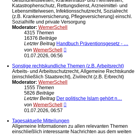
Gesundheitswesen, Krankenhaus- und Heimwesen,
Katastrophenschutz, Rettungsdienst, Arzneimittel- und
Lebensmittelwesen, Infektionsschutzrecht, Sozialrecht
(z.B. Krankenversicherung, Pflegeversicherung) einschl.
Sozialhilfe und private Versorgung
Moderator:
WernerSchell
4315
Themen
16376
Beiträge
Letzter Beitrag
Handbuch Präventionsgesetz - …
Neuester
von
WernerSchell
Beitrag
01.07.2026, 06:56
Sonstige rechtskundliche Themen (z.B. Arbeitsrecht)
Arbeits- und Arbeitsschutzrecht, Allgemeine Rechtskunde
(einschließlich Staatsrecht), Zivilrecht (z.B. Erbrecht)
Moderator:
WernerSchell
1555
Themen
5826
Beiträge
Letzter Beitrag
Der politische Islam gehört n…
Neuester
von
WernerSchell
Beitrag
01.07.2026, 06:57
Tagesaktuelle Mitteilungen
Allgemeine Informationen zu allen relevanten Themen
einschließlich interessante Nachrichten aus dem weiten