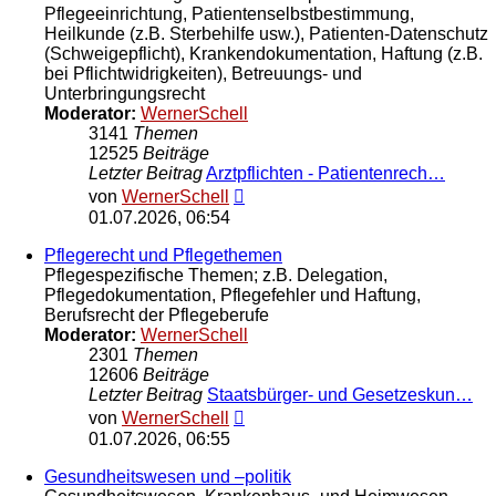
Pflegeeinrichtung, Patientenselbstbestimmung,
Heilkunde (z.B. Sterbehilfe usw.), Patienten-Datenschutz
(Schweigepflicht), Krankendokumentation, Haftung (z.B.
bei Pflichtwidrigkeiten), Betreuungs- und
Unterbringungsrecht
Moderator:
WernerSchell
3141
Themen
12525
Beiträge
Letzter Beitrag
Arztpflichten - Patientenrech…
Neuester
von
WernerSchell
Beitrag
01.07.2026, 06:54
Pflegerecht und Pflegethemen
Pflegespezifische Themen; z.B. Delegation,
Pflegedokumentation, Pflegefehler und Haftung,
Berufsrecht der Pflegeberufe
Moderator:
WernerSchell
2301
Themen
12606
Beiträge
Letzter Beitrag
Staatsbürger- und Gesetzeskun…
Neuester
von
WernerSchell
Beitrag
01.07.2026, 06:55
Gesundheitswesen und –politik