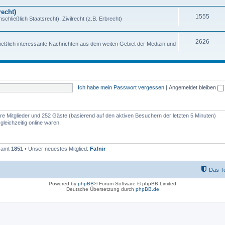
echt)
1555
chließlich Staatsrecht), Zivilrecht (z.B. Erbrecht)
2626
ießlich interessante Nachrichten aus dem weiten Gebiet der Medizin und
Ich habe mein Passwort vergessen
|
Angemeldet bleiben
bare Mitglieder und 252 Gäste (basierend auf den aktiven Besuchern der letzten 5 Minuten)
leichzeitig online waren.
esamt
1851
• Unser neuestes Mitglied:
Fafnir
Das T
Powered by
phpBB
® Forum Software © phpBB Limited
Deutsche Übersetzung durch
phpBB.de