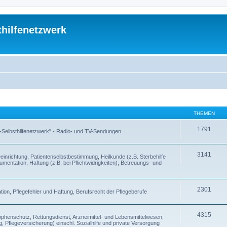
thilfenetzwerk
THEMEN
1791
 -Selbsthilfenetzwerk" - Radio- und TV-Sendungen.
3141
inrichtung, Patientenselbstbestimmung, Heilkunde (z.B. Sterbehilfe
entation, Haftung (z.B. bei Pflichtwidrigkeiten), Betreuungs- und
2301
ion, Pflegefehler und Haftung, Berufsrecht der Pflegeberufe
4315
enschutz, Rettungsdienst, Arzneimittel- und Lebensmittelwesen,
, Pflegeversicherung) einschl. Sozialhilfe und private Versorgung