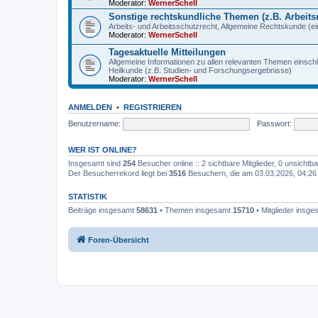
Moderator:
WernerSchell
Sonstige rechtskundliche Themen (z.B. Arbeitsr
Arbeits- und Arbeitsschutzrecht, Allgemeine Rechtskunde (eins
Moderator:
WernerSchell
Tagesaktuelle Mitteilungen
Allgemeine Informationen zu allen relevanten Themen einschl
Heilkunde (z.B. Studien- und Forschungsergebnisse)
Moderator:
WernerSchell
ANMELDEN
•
REGISTRIEREN
Benutzername:
Passwort:
WER IST ONLINE?
Insgesamt sind
254
Besucher online :: 2 sichtbare Mitglieder, 0 unsicht
Der Besucherrekord liegt bei
3516
Besuchern, die am 03.03.2026, 04:26 g
STATISTIK
Beiträge insgesamt
58631
• Themen insgesamt
15710
• Mitglieder insg
Foren-Übersicht