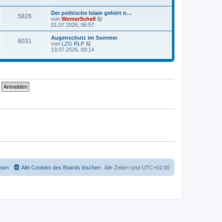
e
u
r
r
e
a
Der politische Islam gehört n…
B
s
g
5826
N
von
WernerSchell
e
t
e
01.07.2026, 06:57
i
e
u
t
r
e
r
Augenschutz im Sommer
B
8031
s
a
N
von
LZG RLP
e
t
g
e
13.07.2026, 09:14
i
e
u
t
r
e
r
B
s
a
e
t
g
i
e
t
r
r
B
a
e
g
i
t
r
a
g
eam
Alle Cookies des Boards löschen
Alle Zeiten sind
UTC+01:00