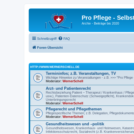
Pro Pflege - Selbs
Archiv - Beiträge bis 2020
Schnellzugriff
FAQ
Foren-Übersicht
HTTP://WWW.WERNERSCHELL.DE
Termininfos; z.B. Veranstaltungen, TV
Wichtige Hinweise zu Veranstaltungen - z.B. >>> "Pro Pflege
Moderator:
WernerSchell
Arzt- und Patientenrecht
Rechtsbeziehung Patient – Therapeut / Krankenhaus / Pflegee
usw.), Patienten-Datenschutz (Schweigepflicht), Krankendokum
Unterbringungsrecht
Moderator:
WernerSchell
Pflegerecht und Pflegethemen
Pflegespezifische Themen; z.B. Delegation, Pflegedokumentat
Moderator:
WernerSchell
Gesundheitswesen und –politik
Gesundheitswesen, Krankenhaus- und Heimwesen, Katastroph
Infektionsschutzrecht, Sozialrecht (z.B. Krankenversicherung