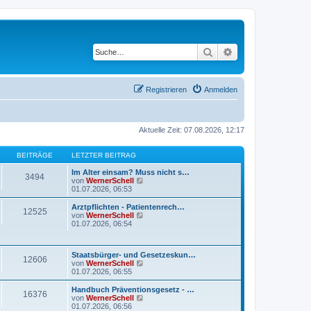
Suche
Erweiterte Suche
Registrieren
Anmelden
Aktuelle Zeit: 07.08.2026, 12:17
BEITRÄGE
LETZTER BEITRAG
Im Alter einsam? Muss nicht s…
3494
N
von
WernerSchell
e
01.07.2026, 06:53
u
e
Arztpflichten - Patientenrech…
12525
s
N
von
WernerSchell
t
e
01.07.2026, 06:54
e
u
r
e
B
s
Staatsbürger- und Gesetzeskun…
e
t
12606
N
von
WernerSchell
i
e
e
01.07.2026, 06:55
t
r
u
r
B
e
a
Handbuch Präventionsgesetz - …
e
16376
s
g
N
von
WernerSchell
i
t
e
01.07.2026, 06:56
t