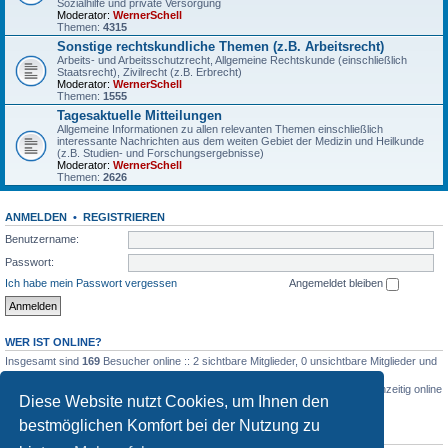
Sozialhilfe und private Versorgung
Moderator:
WernerSchell
Themen:
4315
Sonstige rechtskundliche Themen (z.B. Arbeitsrecht)
Arbeits- und Arbeitsschutzrecht, Allgemeine Rechtskunde (einschließlich
Staatsrecht), Zivilrecht (z.B. Erbrecht)
Moderator:
WernerSchell
Themen:
1555
Tagesaktuelle Mitteilungen
Allgemeine Informationen zu allen relevanten Themen einschließlich
interessante Nachrichten aus dem weiten Gebiet der Medizin und Heilkunde
(z.B. Studien- und Forschungsergebnisse)
Moderator:
WernerSchell
Themen:
2626
ANMELDEN
•
REGISTRIEREN
Benutzername:
Passwort:
Ich habe mein Passwort vergessen
Angemeldet bleiben
WER IST ONLINE?
Insgesamt sind
169
Besucher online :: 2 sichtbare Mitglieder, 0 unsichtbare Mitglieder und
167 Gäste (basierend auf den aktiven Besuchern der letzten 5 Minuten)
Der Besucherrekord liegt bei
3516
Besuchern, die am 03.03.2026, 04:26 gleichzeitig online
Diese Website nutzt Cookies, um Ihnen den
waren.
bestmöglichen Komfort bei der Nutzung zu
STATISTIK