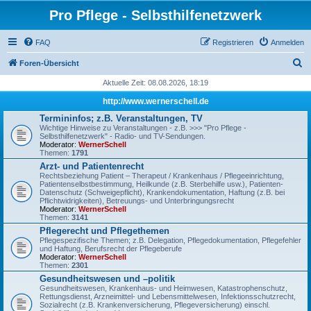
Pro Pflege - Selbsthilfenetzwerk
FAQ
Registrieren
Anmelden
S
Foren-Übersicht
u
Aktuelle Zeit: 08.08.2026, 18:19
c
http://www.wernerschell.de
h
Termininfos; z.B. Veranstaltungen, TV
Wichtige Hinweise zu Veranstaltungen - z.B. >>> "Pro Pflege -
e
Selbsthilfenetzwerk" - Radio- und TV-Sendungen.
Moderator:
WernerSchell
Themen:
1791
Arzt- und Patientenrecht
Rechtsbeziehung Patient – Therapeut / Krankenhaus / Pflegeeinrichtung,
Patientenselbstbestimmung, Heilkunde (z.B. Sterbehilfe usw.), Patienten-
Datenschutz (Schweigepflicht), Krankendokumentation, Haftung (z.B. bei
Pflichtwidrigkeiten), Betreuungs- und Unterbringungsrecht
Moderator:
WernerSchell
Themen:
3141
Pflegerecht und Pflegethemen
Pflegespezifische Themen; z.B. Delegation, Pflegedokumentation, Pflegefehler
und Haftung, Berufsrecht der Pflegeberufe
Moderator:
WernerSchell
Themen:
2301
Gesundheitswesen und –politik
Gesundheitswesen, Krankenhaus- und Heimwesen, Katastrophenschutz,
Rettungsdienst, Arzneimittel- und Lebensmittelwesen, Infektionsschutzrecht,
Sozialrecht (z.B. Krankenversicherung, Pflegeversicherung) einschl.