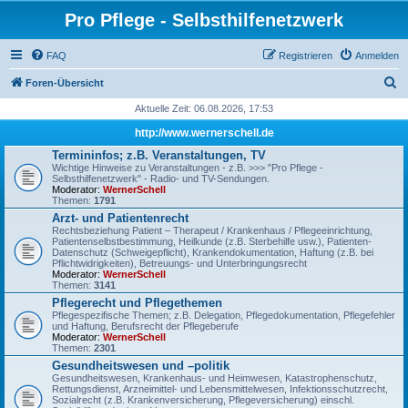
Pro Pflege - Selbsthilfenetzwerk
FAQ
Registrieren
Anmelden
S
Foren-Übersicht
u
Aktuelle Zeit: 06.08.2026, 17:53
c
http://www.wernerschell.de
h
Termininfos; z.B. Veranstaltungen, TV
Wichtige Hinweise zu Veranstaltungen - z.B. >>> "Pro Pflege -
e
Selbsthilfenetzwerk" - Radio- und TV-Sendungen.
Moderator:
WernerSchell
Themen:
1791
Arzt- und Patientenrecht
Rechtsbeziehung Patient – Therapeut / Krankenhaus / Pflegeeinrichtung,
Patientenselbstbestimmung, Heilkunde (z.B. Sterbehilfe usw.), Patienten-
Datenschutz (Schweigepflicht), Krankendokumentation, Haftung (z.B. bei
Pflichtwidrigkeiten), Betreuungs- und Unterbringungsrecht
Moderator:
WernerSchell
Themen:
3141
Pflegerecht und Pflegethemen
Pflegespezifische Themen; z.B. Delegation, Pflegedokumentation, Pflegefehler
und Haftung, Berufsrecht der Pflegeberufe
Moderator:
WernerSchell
Themen:
2301
Gesundheitswesen und –politik
Gesundheitswesen, Krankenhaus- und Heimwesen, Katastrophenschutz,
Rettungsdienst, Arzneimittel- und Lebensmittelwesen, Infektionsschutzrecht,
Sozialrecht (z.B. Krankenversicherung, Pflegeversicherung) einschl.