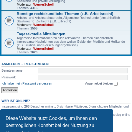
Sozialhilfe und private Versorgung
Moderator:
WernerSchell
Themen:
4315
Sonstige rechtskundliche Themen (z.B. Arbeitsrecht)
Arbeits- und Arbeitsschutzrecht, Allgemeine Rechtskunde (einschließlich
Staatsrecht), Zivilrecht (z.B. Erbrecht)
Moderator:
WernerSchell
Themen:
1555
Tagesaktuelle Mitteilungen
Allgemeine Informationen zu allen relevanten Themen einschließlich
interessante Nachrichten aus dem weiten Gebiet der Medizin und Heilkunde
(z.B. Studien- und Forschungsergebnisse)
Moderator:
WernerSchell
Themen:
2626
ANMELDEN
•
REGISTRIEREN
Benutzername:
Passwort:
Ich habe mein Passwort vergessen
Angemeldet bleiben
WER IST ONLINE?
Insgesamt sind
268
Besucher online :: 3 sichtbare Mitglieder, 0 unsichtbare Mitglieder und
265 Gäste (basierend auf den aktiven Besuchern der letzten 5 Minuten)
Der Besucherrekord liegt bei
3516
Besuchern, die am 03.03.2026, 04:26 gleichzeitig online
Diese Website nutzt Cookies, um Ihnen den
waren.
bestmöglichen Komfort bei der Nutzung zu
STATISTIK