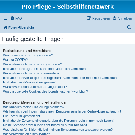
Pro Pflege - Selbsthilfenetzwerk
FAQ
Registrieren
Anmelden
S
Foren-Übersicht
u
Häufig gestellte Fragen
c
h
Registrierung und Anmeldung
Wozu muss ich mich registrieren?
e
Was ist COPPA?
Warum kann ich mich nicht registrieren?
Ich habe mich registriert, kann mich aber nicht anmelden!
Warum kann ich mich nicht anmelden?
Ich habe mich vor einiger Zeit registriert, kann mich aber nicht mehr anmelden?!
Ich habe mein Passwort vergessen!
Warum werde ich automatisch abgemeldet?
Wozu ist die „Alle Cookies des Boards löschen“-Funktion?
Benutzerpräferenzen und -einstellungen
Wie kann ich meine Einstellungen ändern?
Wie kann ich verhindern, dass mein Benutzername in der Online-Liste auftaucht?
Die Forenuhr geht falsch!
Ich habe die Zeitzone eingestellt, aber die Forenuhr geht immer noch falsch!
Meine Sprache steht auf diesem Board nicht zur Auswahl!
Was sind das für Bilder, die bei meinem Benutzernamen angezeigt werden?
Wie verwende ich einen Avatar?