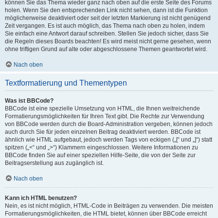
können Sie das Thema wieder ganz nach oben auf die erste Seite des Forums
holen. Wenn Sie den entsprechenden Link nicht sehen, dann ist die Funktion
möglicherweise deaktiviert oder seit der letzten Markierung ist nicht genügend
Zeit vergangen. Es ist auch möglich, das Thema nach oben zu holen, indem
Sie einfach eine Antwort darauf schreiben. Stellen Sie jedoch sicher, dass Sie
die Regeln dieses Boards beachten! Es wird meist nicht gerne gesehen, wenn
ohne triftigen Grund auf alte oder abgeschlossene Themen geantwortet wird.
Nach oben
Textformatierung und Thementypen
Was ist BBCode?
BBCode ist eine spezielle Umsetzung von HTML, die Ihnen weitreichende
Formatierungsmöglichkeiten für Ihren Text gibt. Die Rechte zur Verwendung
von BBCode werden durch die Board-Administration vergeben, können jedoch
auch durch Sie für jeden einzelnen Beitrag deaktiviert werden. BBCode ist
ähnlich wie HTML aufgebaut, jedoch werden Tags von eckigen („[“ und „]“) statt
spitzen („<“ und „>“) Klammern eingeschlossen. Weitere Informationen zu
BBCode finden Sie auf einer speziellen Hilfe-Seite, die von der Seite zur
Beitragserstellung aus zugänglich ist.
Nach oben
Kann ich HTML benutzen?
Nein, es ist nicht möglich, HTML-Code in Beiträgen zu verwenden. Die meisten
Formatierungsmöglichkeiten, die HTML bietet, können über BBCode erreicht