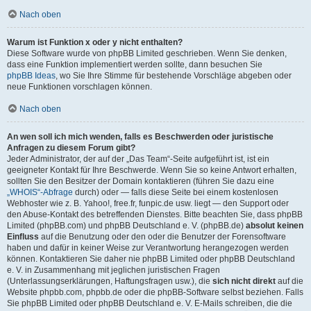
Nach oben
Warum ist Funktion x oder y nicht enthalten?
Diese Software wurde von phpBB Limited geschrieben. Wenn Sie denken,
dass eine Funktion implementiert werden sollte, dann besuchen Sie
phpBB Ideas
, wo Sie Ihre Stimme für bestehende Vorschläge abgeben oder
neue Funktionen vorschlagen können.
Nach oben
An wen soll ich mich wenden, falls es Beschwerden oder juristische
Anfragen zu diesem Forum gibt?
Jeder Administrator, der auf der „Das Team“-Seite aufgeführt ist, ist ein
geeigneter Kontakt für Ihre Beschwerde. Wenn Sie so keine Antwort erhalten,
sollten Sie den Besitzer der Domain kontaktieren (führen Sie dazu eine
„WHOIS“-Abfrage
durch) oder — falls diese Seite bei einem kostenlosen
Webhoster wie z. B. Yahoo!, free.fr, funpic.de usw. liegt — den Support oder
den Abuse-Kontakt des betreffenden Dienstes. Bitte beachten Sie, dass phpBB
Limited (phpBB.com) und phpBB Deutschland e. V. (phpBB.de)
absolut keinen
Einfluss
auf die Benutzung oder den oder die Benutzer der Forensoftware
haben und dafür in keiner Weise zur Verantwortung herangezogen werden
können. Kontaktieren Sie daher nie phpBB Limited oder phpBB Deutschland
e. V. in Zusammenhang mit jeglichen juristischen Fragen
(Unterlassungserklärungen, Haftungsfragen usw.), die
sich nicht direkt
auf die
Website phpbb.com, phpbb.de oder die phpBB-Software selbst beziehen. Falls
Sie phpBB Limited oder phpBB Deutschland e. V. E-Mails schreiben, die die