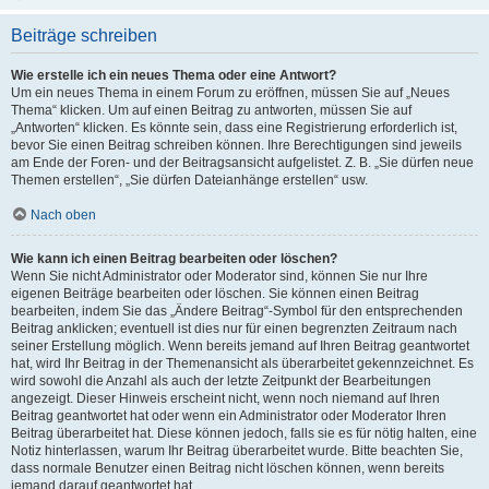
Beiträge schreiben
Wie erstelle ich ein neues Thema oder eine Antwort?
Um ein neues Thema in einem Forum zu eröffnen, müssen Sie auf „Neues
Thema“ klicken. Um auf einen Beitrag zu antworten, müssen Sie auf
„Antworten“ klicken. Es könnte sein, dass eine Registrierung erforderlich ist,
bevor Sie einen Beitrag schreiben können. Ihre Berechtigungen sind jeweils
am Ende der Foren- und der Beitragsansicht aufgelistet. Z. B. „Sie dürfen neue
Themen erstellen“, „Sie dürfen Dateianhänge erstellen“ usw.
Nach oben
Wie kann ich einen Beitrag bearbeiten oder löschen?
Wenn Sie nicht Administrator oder Moderator sind, können Sie nur Ihre
eigenen Beiträge bearbeiten oder löschen. Sie können einen Beitrag
bearbeiten, indem Sie das „Ändere Beitrag“-Symbol für den entsprechenden
Beitrag anklicken; eventuell ist dies nur für einen begrenzten Zeitraum nach
seiner Erstellung möglich. Wenn bereits jemand auf Ihren Beitrag geantwortet
hat, wird Ihr Beitrag in der Themenansicht als überarbeitet gekennzeichnet. Es
wird sowohl die Anzahl als auch der letzte Zeitpunkt der Bearbeitungen
angezeigt. Dieser Hinweis erscheint nicht, wenn noch niemand auf Ihren
Beitrag geantwortet hat oder wenn ein Administrator oder Moderator Ihren
Beitrag überarbeitet hat. Diese können jedoch, falls sie es für nötig halten, eine
Notiz hinterlassen, warum Ihr Beitrag überarbeitet wurde. Bitte beachten Sie,
dass normale Benutzer einen Beitrag nicht löschen können, wenn bereits
jemand darauf geantwortet hat.