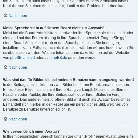
die Zeit trotzdem noch falsch ist, geht die Uhr des Servers vermutlich falsch.
Kontaktieren Sie einen Administrator, damit er das Problem beheben kann.
Nach oben
Meine Sprache steht auf diesem Board nicht zur Auswahl!
Meist hat die Board-Administration entweder Ihre Sprache nicht installiert oder
niemand hat das Forum bislang in Ihre Sprache übersetzt. Fragen Sie ggf.
einen Board-Administrator, ob er das Sprachpaket, das Sie benötigen,
installieren kann. Falls es noch nicht existiert, würden wir uns freuen, wenn Sie
es übersetzen würden. Weitere Informationen dazu können auf der Website
von
phpBB Limited
oder auf
phpBB.de
gefunden werden.
Nach oben
Was sind das für Bilder, die bei meinem Benutzernamen angezeigt werden?
In der Beitragsansicht können zwei Bilder bei Ihrem Benutzernamen stehen.
Eines dieser Bilder ist meist mit Ihrem Rang verknüpft: Oft sind dies Sterne,
Kästchen oder Punkte, die Ihre Beitragszahl oder Ihren Status im Forum
angeben. Das andere, meist größere, Bild wird auch als „Avatar“ bezeichnet.
Es handelt sich hierbei in der Regel um ein persönliches Bild, welches von
Benutzer zu Benutzer unterschiedlich ist.
Nach oben
Wie verwende ich einen Avatar?
In Ihrem persönlichen Bereich können Sie unter „Profil“ einen Avatar über eine