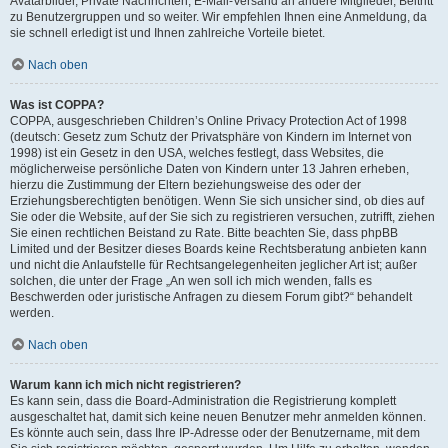
Avatarbilder, Private Nachrichten, E-Mail-Versand an andere Mitglieder, Beitritt
zu Benutzergruppen und so weiter. Wir empfehlen Ihnen eine Anmeldung, da
sie schnell erledigt ist und Ihnen zahlreiche Vorteile bietet.
Nach oben
Was ist COPPA?
COPPA, ausgeschrieben Children’s Online Privacy Protection Act of 1998
(deutsch: Gesetz zum Schutz der Privatsphäre von Kindern im Internet von
1998) ist ein Gesetz in den USA, welches festlegt, dass Websites, die
möglicherweise persönliche Daten von Kindern unter 13 Jahren erheben,
hierzu die Zustimmung der Eltern beziehungsweise des oder der
Erziehungsberechtigten benötigen. Wenn Sie sich unsicher sind, ob dies auf
Sie oder die Website, auf der Sie sich zu registrieren versuchen, zutrifft, ziehen
Sie einen rechtlichen Beistand zu Rate. Bitte beachten Sie, dass phpBB
Limited und der Besitzer dieses Boards keine Rechtsberatung anbieten kann
und nicht die Anlaufstelle für Rechtsangelegenheiten jeglicher Art ist; außer
solchen, die unter der Frage „An wen soll ich mich wenden, falls es
Beschwerden oder juristische Anfragen zu diesem Forum gibt?“ behandelt
werden.
Nach oben
Warum kann ich mich nicht registrieren?
Es kann sein, dass die Board-Administration die Registrierung komplett
ausgeschaltet hat, damit sich keine neuen Benutzer mehr anmelden können.
Es könnte auch sein, dass Ihre IP-Adresse oder der Benutzername, mit dem