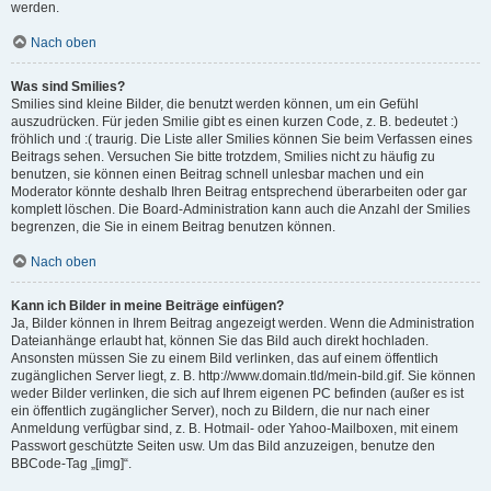
werden.
Nach oben
Was sind Smilies?
Smilies sind kleine Bilder, die benutzt werden können, um ein Gefühl
auszudrücken. Für jeden Smilie gibt es einen kurzen Code, z. B. bedeutet :)
fröhlich und :( traurig. Die Liste aller Smilies können Sie beim Verfassen eines
Beitrags sehen. Versuchen Sie bitte trotzdem, Smilies nicht zu häufig zu
benutzen, sie können einen Beitrag schnell unlesbar machen und ein
Moderator könnte deshalb Ihren Beitrag entsprechend überarbeiten oder gar
komplett löschen. Die Board-Administration kann auch die Anzahl der Smilies
begrenzen, die Sie in einem Beitrag benutzen können.
Nach oben
Kann ich Bilder in meine Beiträge einfügen?
Ja, Bilder können in Ihrem Beitrag angezeigt werden. Wenn die Administration
Dateianhänge erlaubt hat, können Sie das Bild auch direkt hochladen.
Ansonsten müssen Sie zu einem Bild verlinken, das auf einem öffentlich
zugänglichen Server liegt, z. B. http://www.domain.tld/mein-bild.gif. Sie können
weder Bilder verlinken, die sich auf Ihrem eigenen PC befinden (außer es ist
ein öffentlich zugänglicher Server), noch zu Bildern, die nur nach einer
Anmeldung verfügbar sind, z. B. Hotmail- oder Yahoo-Mailboxen, mit einem
Passwort geschützte Seiten usw. Um das Bild anzuzeigen, benutze den
BBCode-Tag „[img]“.