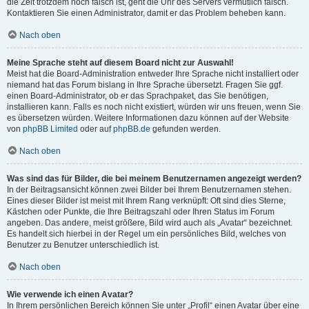
die Zeit trotzdem noch falsch ist, geht die Uhr des Servers vermutlich falsch.
Kontaktieren Sie einen Administrator, damit er das Problem beheben kann.
Nach oben
Meine Sprache steht auf diesem Board nicht zur Auswahl!
Meist hat die Board-Administration entweder Ihre Sprache nicht installiert oder
niemand hat das Forum bislang in Ihre Sprache übersetzt. Fragen Sie ggf.
einen Board-Administrator, ob er das Sprachpaket, das Sie benötigen,
installieren kann. Falls es noch nicht existiert, würden wir uns freuen, wenn Sie
es übersetzen würden. Weitere Informationen dazu können auf der Website
von
phpBB Limited
oder auf
phpBB.de
gefunden werden.
Nach oben
Was sind das für Bilder, die bei meinem Benutzernamen angezeigt werden?
In der Beitragsansicht können zwei Bilder bei Ihrem Benutzernamen stehen.
Eines dieser Bilder ist meist mit Ihrem Rang verknüpft: Oft sind dies Sterne,
Kästchen oder Punkte, die Ihre Beitragszahl oder Ihren Status im Forum
angeben. Das andere, meist größere, Bild wird auch als „Avatar“ bezeichnet.
Es handelt sich hierbei in der Regel um ein persönliches Bild, welches von
Benutzer zu Benutzer unterschiedlich ist.
Nach oben
Wie verwende ich einen Avatar?
In Ihrem persönlichen Bereich können Sie unter „Profil“ einen Avatar über eine