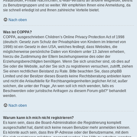
Avatarbilder, Private Nachrichten, E-Mail-Versand an andere Mitglieder, Beitritt
zu Benutzergruppen und so weiter. Wir empfehlen Ihnen eine Anmeldung, da
sie schnell erledigt ist und Ihnen zahlreiche Vorteile bietet.
Nach oben
Was ist COPPA?
COPPA, ausgeschrieben Children’s Online Privacy Protection Act of 1998
(deutsch: Gesetz zum Schutz der Privatsphäre von Kindern im Internet von
1998) ist ein Gesetz in den USA, welches festlegt, dass Websites, die
möglicherweise persönliche Daten von Kindern unter 13 Jahren erheben,
hierzu die Zustimmung der Eltern beziehungsweise des oder der
Erziehungsberechtigten benötigen. Wenn Sie sich unsicher sind, ob dies auf
Sie oder die Website, auf der Sie sich zu registrieren versuchen, zutrifft, ziehen
Sie einen rechtlichen Beistand zu Rate. Bitte beachten Sie, dass phpBB
Limited und der Besitzer dieses Boards keine Rechtsberatung anbieten kann
und nicht die Anlaufstelle für Rechtsangelegenheiten jeglicher Art ist; außer
solchen, die unter der Frage „An wen soll ich mich wenden, falls es
Beschwerden oder juristische Anfragen zu diesem Forum gibt?“ behandelt
werden.
Nach oben
Warum kann ich mich nicht registrieren?
Es kann sein, dass die Board-Administration die Registrierung komplett
ausgeschaltet hat, damit sich keine neuen Benutzer mehr anmelden können.
Es könnte auch sein, dass Ihre IP-Adresse oder der Benutzername, mit dem