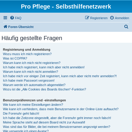
Pro Pflege - Selbsthilfenetzwerk
FAQ
Registrieren
Anmelden
S
Foren-Übersicht
u
Häufig gestellte Fragen
c
h
Registrierung und Anmeldung
Wozu muss ich mich registrieren?
e
Was ist COPPA?
Warum kann ich mich nicht registrieren?
Ich habe mich registriert, kann mich aber nicht anmelden!
Warum kann ich mich nicht anmelden?
Ich habe mich vor einiger Zeit registriert, kann mich aber nicht mehr anmelden?!
Ich habe mein Passwort vergessen!
Warum werde ich automatisch abgemeldet?
Wozu ist die „Alle Cookies des Boards löschen“-Funktion?
Benutzerpräferenzen und -einstellungen
Wie kann ich meine Einstellungen ändern?
Wie kann ich verhindern, dass mein Benutzername in der Online-Liste auftaucht?
Die Forenuhr geht falsch!
Ich habe die Zeitzone eingestellt, aber die Forenuhr geht immer noch falsch!
Meine Sprache steht auf diesem Board nicht zur Auswahl!
Was sind das für Bilder, die bei meinem Benutzernamen angezeigt werden?
Wie verwende ich einen Avatar?