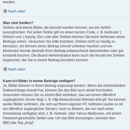
werden.
Nach oben
Was sind Smilies?
Smilies sind kleine Bilder, die benutzt werden können, um ein Gefühl
auszudrücken. Für jeden Smilie gibt es einen kurzen Code, z. B. bedeutet :)
fröhlich und :( traurig. Die Liste aller Smilies können Sie beim Verfassen eines
Beitrags sehen. Versuchen Sie bitte trotzdem, Smilies nicht zu häufig zu
benutzen, sie können einen Beitrag schnell unlesbar machen und ein
Moderator könnte deshalb Ihren Beitrag entsprechend überarbeiten oder gar
komplett löschen. Die Board-Administration kann auch die Anzahl der Smilies
begrenzen, die Sie in einem Beitrag benutzen können.
Nach oben
Kann ich Bilder in meine Beiträge einfügen?
Ja, Bilder können in Ihrem Beitrag angezeigt werden. Wenn die Administration
Dateianhänge erlaubt hat, können Sie das Bild auch direkt hochladen.
Ansonsten müssen Sie zu einem Bild verlinken, das auf einem öffentlich
zugänglichen Server liegt, z. B. http://www.domain.tld/mein-bild.gif. Sie können
weder Bilder verlinken, die sich auf Ihrem eigenen PC befinden (außer es ist
ein öffentlich zugänglicher Server), noch zu Bildern, die nur nach einer
Anmeldung verfügbar sind, z. B. Hotmail- oder Yahoo-Mailboxen, mit einem
Passwort geschützte Seiten usw. Um das Bild anzuzeigen, benutze den
BBCode-Tag „[img]“.