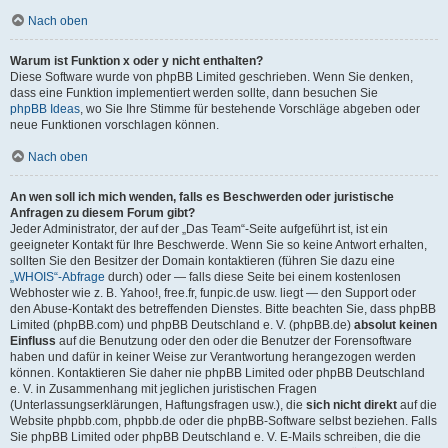
Nach oben
Warum ist Funktion x oder y nicht enthalten?
Diese Software wurde von phpBB Limited geschrieben. Wenn Sie denken,
dass eine Funktion implementiert werden sollte, dann besuchen Sie
phpBB Ideas
, wo Sie Ihre Stimme für bestehende Vorschläge abgeben oder
neue Funktionen vorschlagen können.
Nach oben
An wen soll ich mich wenden, falls es Beschwerden oder juristische
Anfragen zu diesem Forum gibt?
Jeder Administrator, der auf der „Das Team“-Seite aufgeführt ist, ist ein
geeigneter Kontakt für Ihre Beschwerde. Wenn Sie so keine Antwort erhalten,
sollten Sie den Besitzer der Domain kontaktieren (führen Sie dazu eine
„WHOIS“-Abfrage
durch) oder — falls diese Seite bei einem kostenlosen
Webhoster wie z. B. Yahoo!, free.fr, funpic.de usw. liegt — den Support oder
den Abuse-Kontakt des betreffenden Dienstes. Bitte beachten Sie, dass phpBB
Limited (phpBB.com) und phpBB Deutschland e. V. (phpBB.de)
absolut keinen
Einfluss
auf die Benutzung oder den oder die Benutzer der Forensoftware
haben und dafür in keiner Weise zur Verantwortung herangezogen werden
können. Kontaktieren Sie daher nie phpBB Limited oder phpBB Deutschland
e. V. in Zusammenhang mit jeglichen juristischen Fragen
(Unterlassungserklärungen, Haftungsfragen usw.), die
sich nicht direkt
auf die
Website phpbb.com, phpbb.de oder die phpBB-Software selbst beziehen. Falls
Sie phpBB Limited oder phpBB Deutschland e. V. E-Mails schreiben, die die