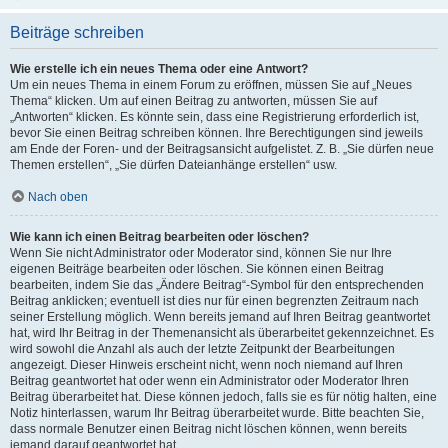
Beiträge schreiben
Wie erstelle ich ein neues Thema oder eine Antwort?
Um ein neues Thema in einem Forum zu eröffnen, müssen Sie auf „Neues
Thema“ klicken. Um auf einen Beitrag zu antworten, müssen Sie auf
„Antworten“ klicken. Es könnte sein, dass eine Registrierung erforderlich ist,
bevor Sie einen Beitrag schreiben können. Ihre Berechtigungen sind jeweils
am Ende der Foren- und der Beitragsansicht aufgelistet. Z. B. „Sie dürfen neue
Themen erstellen“, „Sie dürfen Dateianhänge erstellen“ usw.
Nach oben
Wie kann ich einen Beitrag bearbeiten oder löschen?
Wenn Sie nicht Administrator oder Moderator sind, können Sie nur Ihre
eigenen Beiträge bearbeiten oder löschen. Sie können einen Beitrag
bearbeiten, indem Sie das „Ändere Beitrag“-Symbol für den entsprechenden
Beitrag anklicken; eventuell ist dies nur für einen begrenzten Zeitraum nach
seiner Erstellung möglich. Wenn bereits jemand auf Ihren Beitrag geantwortet
hat, wird Ihr Beitrag in der Themenansicht als überarbeitet gekennzeichnet. Es
wird sowohl die Anzahl als auch der letzte Zeitpunkt der Bearbeitungen
angezeigt. Dieser Hinweis erscheint nicht, wenn noch niemand auf Ihren
Beitrag geantwortet hat oder wenn ein Administrator oder Moderator Ihren
Beitrag überarbeitet hat. Diese können jedoch, falls sie es für nötig halten, eine
Notiz hinterlassen, warum Ihr Beitrag überarbeitet wurde. Bitte beachten Sie,
dass normale Benutzer einen Beitrag nicht löschen können, wenn bereits
jemand darauf geantwortet hat.