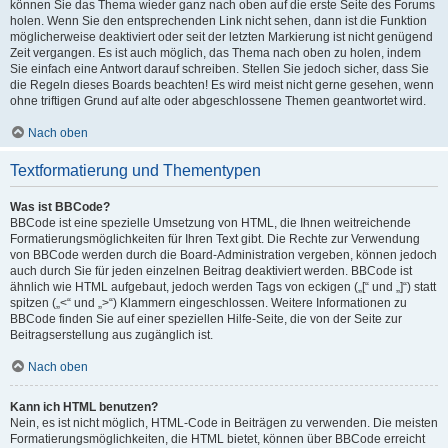
können Sie das Thema wieder ganz nach oben auf die erste Seite des Forums
holen. Wenn Sie den entsprechenden Link nicht sehen, dann ist die Funktion
möglicherweise deaktiviert oder seit der letzten Markierung ist nicht genügend
Zeit vergangen. Es ist auch möglich, das Thema nach oben zu holen, indem
Sie einfach eine Antwort darauf schreiben. Stellen Sie jedoch sicher, dass Sie
die Regeln dieses Boards beachten! Es wird meist nicht gerne gesehen, wenn
ohne triftigen Grund auf alte oder abgeschlossene Themen geantwortet wird.
Nach oben
Textformatierung und Thementypen
Was ist BBCode?
BBCode ist eine spezielle Umsetzung von HTML, die Ihnen weitreichende
Formatierungsmöglichkeiten für Ihren Text gibt. Die Rechte zur Verwendung
von BBCode werden durch die Board-Administration vergeben, können jedoch
auch durch Sie für jeden einzelnen Beitrag deaktiviert werden. BBCode ist
ähnlich wie HTML aufgebaut, jedoch werden Tags von eckigen („[“ und „]“) statt
spitzen („<“ und „>“) Klammern eingeschlossen. Weitere Informationen zu
BBCode finden Sie auf einer speziellen Hilfe-Seite, die von der Seite zur
Beitragserstellung aus zugänglich ist.
Nach oben
Kann ich HTML benutzen?
Nein, es ist nicht möglich, HTML-Code in Beiträgen zu verwenden. Die meisten
Formatierungsmöglichkeiten, die HTML bietet, können über BBCode erreicht