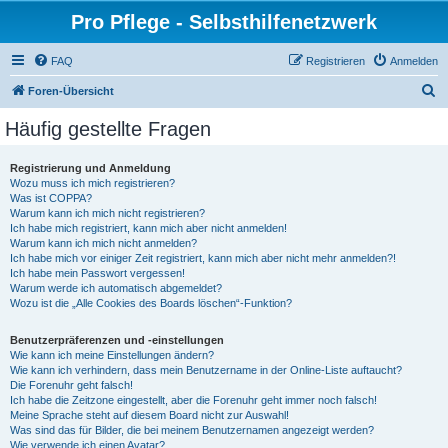
Pro Pflege - Selbsthilfenetzwerk
FAQ
Registrieren
Anmelden
S
Foren-Übersicht
u
Häufig gestellte Fragen
c
h
Registrierung und Anmeldung
Wozu muss ich mich registrieren?
e
Was ist COPPA?
Warum kann ich mich nicht registrieren?
Ich habe mich registriert, kann mich aber nicht anmelden!
Warum kann ich mich nicht anmelden?
Ich habe mich vor einiger Zeit registriert, kann mich aber nicht mehr anmelden?!
Ich habe mein Passwort vergessen!
Warum werde ich automatisch abgemeldet?
Wozu ist die „Alle Cookies des Boards löschen“-Funktion?
Benutzerpräferenzen und -einstellungen
Wie kann ich meine Einstellungen ändern?
Wie kann ich verhindern, dass mein Benutzername in der Online-Liste auftaucht?
Die Forenuhr geht falsch!
Ich habe die Zeitzone eingestellt, aber die Forenuhr geht immer noch falsch!
Meine Sprache steht auf diesem Board nicht zur Auswahl!
Was sind das für Bilder, die bei meinem Benutzernamen angezeigt werden?
Wie verwende ich einen Avatar?