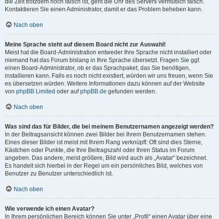
die Zeit trotzdem noch falsch ist, geht die Uhr des Servers vermutlich falsch.
Kontaktieren Sie einen Administrator, damit er das Problem beheben kann.
Nach oben
Meine Sprache steht auf diesem Board nicht zur Auswahl!
Meist hat die Board-Administration entweder Ihre Sprache nicht installiert oder
niemand hat das Forum bislang in Ihre Sprache übersetzt. Fragen Sie ggf.
einen Board-Administrator, ob er das Sprachpaket, das Sie benötigen,
installieren kann. Falls es noch nicht existiert, würden wir uns freuen, wenn Sie
es übersetzen würden. Weitere Informationen dazu können auf der Website
von
phpBB Limited
oder auf
phpBB.de
gefunden werden.
Nach oben
Was sind das für Bilder, die bei meinem Benutzernamen angezeigt werden?
In der Beitragsansicht können zwei Bilder bei Ihrem Benutzernamen stehen.
Eines dieser Bilder ist meist mit Ihrem Rang verknüpft: Oft sind dies Sterne,
Kästchen oder Punkte, die Ihre Beitragszahl oder Ihren Status im Forum
angeben. Das andere, meist größere, Bild wird auch als „Avatar“ bezeichnet.
Es handelt sich hierbei in der Regel um ein persönliches Bild, welches von
Benutzer zu Benutzer unterschiedlich ist.
Nach oben
Wie verwende ich einen Avatar?
In Ihrem persönlichen Bereich können Sie unter „Profil“ einen Avatar über eine