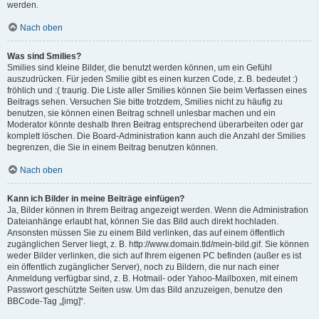
werden.
Nach oben
Was sind Smilies?
Smilies sind kleine Bilder, die benutzt werden können, um ein Gefühl
auszudrücken. Für jeden Smilie gibt es einen kurzen Code, z. B. bedeutet :)
fröhlich und :( traurig. Die Liste aller Smilies können Sie beim Verfassen eines
Beitrags sehen. Versuchen Sie bitte trotzdem, Smilies nicht zu häufig zu
benutzen, sie können einen Beitrag schnell unlesbar machen und ein
Moderator könnte deshalb Ihren Beitrag entsprechend überarbeiten oder gar
komplett löschen. Die Board-Administration kann auch die Anzahl der Smilies
begrenzen, die Sie in einem Beitrag benutzen können.
Nach oben
Kann ich Bilder in meine Beiträge einfügen?
Ja, Bilder können in Ihrem Beitrag angezeigt werden. Wenn die Administration
Dateianhänge erlaubt hat, können Sie das Bild auch direkt hochladen.
Ansonsten müssen Sie zu einem Bild verlinken, das auf einem öffentlich
zugänglichen Server liegt, z. B. http://www.domain.tld/mein-bild.gif. Sie können
weder Bilder verlinken, die sich auf Ihrem eigenen PC befinden (außer es ist
ein öffentlich zugänglicher Server), noch zu Bildern, die nur nach einer
Anmeldung verfügbar sind, z. B. Hotmail- oder Yahoo-Mailboxen, mit einem
Passwort geschützte Seiten usw. Um das Bild anzuzeigen, benutze den
BBCode-Tag „[img]“.