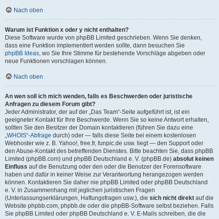
Nach oben
Warum ist Funktion x oder y nicht enthalten?
Diese Software wurde von phpBB Limited geschrieben. Wenn Sie denken,
dass eine Funktion implementiert werden sollte, dann besuchen Sie
phpBB Ideas
, wo Sie Ihre Stimme für bestehende Vorschläge abgeben oder
neue Funktionen vorschlagen können.
Nach oben
An wen soll ich mich wenden, falls es Beschwerden oder juristische
Anfragen zu diesem Forum gibt?
Jeder Administrator, der auf der „Das Team“-Seite aufgeführt ist, ist ein
geeigneter Kontakt für Ihre Beschwerde. Wenn Sie so keine Antwort erhalten,
sollten Sie den Besitzer der Domain kontaktieren (führen Sie dazu eine
„WHOIS“-Abfrage
durch) oder — falls diese Seite bei einem kostenlosen
Webhoster wie z. B. Yahoo!, free.fr, funpic.de usw. liegt — den Support oder
den Abuse-Kontakt des betreffenden Dienstes. Bitte beachten Sie, dass phpBB
Limited (phpBB.com) und phpBB Deutschland e. V. (phpBB.de)
absolut keinen
Einfluss
auf die Benutzung oder den oder die Benutzer der Forensoftware
haben und dafür in keiner Weise zur Verantwortung herangezogen werden
können. Kontaktieren Sie daher nie phpBB Limited oder phpBB Deutschland
e. V. in Zusammenhang mit jeglichen juristischen Fragen
(Unterlassungserklärungen, Haftungsfragen usw.), die
sich nicht direkt
auf die
Website phpbb.com, phpbb.de oder die phpBB-Software selbst beziehen. Falls
Sie phpBB Limited oder phpBB Deutschland e. V. E-Mails schreiben, die die