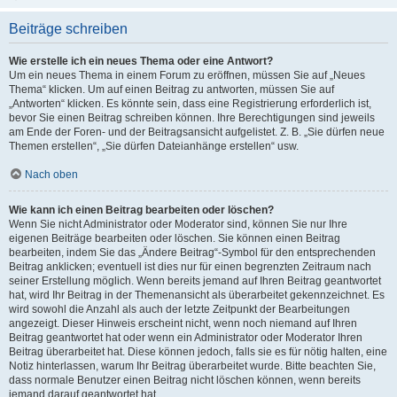
Beiträge schreiben
Wie erstelle ich ein neues Thema oder eine Antwort?
Um ein neues Thema in einem Forum zu eröffnen, müssen Sie auf „Neues
Thema“ klicken. Um auf einen Beitrag zu antworten, müssen Sie auf
„Antworten“ klicken. Es könnte sein, dass eine Registrierung erforderlich ist,
bevor Sie einen Beitrag schreiben können. Ihre Berechtigungen sind jeweils
am Ende der Foren- und der Beitragsansicht aufgelistet. Z. B. „Sie dürfen neue
Themen erstellen“, „Sie dürfen Dateianhänge erstellen“ usw.
Nach oben
Wie kann ich einen Beitrag bearbeiten oder löschen?
Wenn Sie nicht Administrator oder Moderator sind, können Sie nur Ihre
eigenen Beiträge bearbeiten oder löschen. Sie können einen Beitrag
bearbeiten, indem Sie das „Ändere Beitrag“-Symbol für den entsprechenden
Beitrag anklicken; eventuell ist dies nur für einen begrenzten Zeitraum nach
seiner Erstellung möglich. Wenn bereits jemand auf Ihren Beitrag geantwortet
hat, wird Ihr Beitrag in der Themenansicht als überarbeitet gekennzeichnet. Es
wird sowohl die Anzahl als auch der letzte Zeitpunkt der Bearbeitungen
angezeigt. Dieser Hinweis erscheint nicht, wenn noch niemand auf Ihren
Beitrag geantwortet hat oder wenn ein Administrator oder Moderator Ihren
Beitrag überarbeitet hat. Diese können jedoch, falls sie es für nötig halten, eine
Notiz hinterlassen, warum Ihr Beitrag überarbeitet wurde. Bitte beachten Sie,
dass normale Benutzer einen Beitrag nicht löschen können, wenn bereits
jemand darauf geantwortet hat.