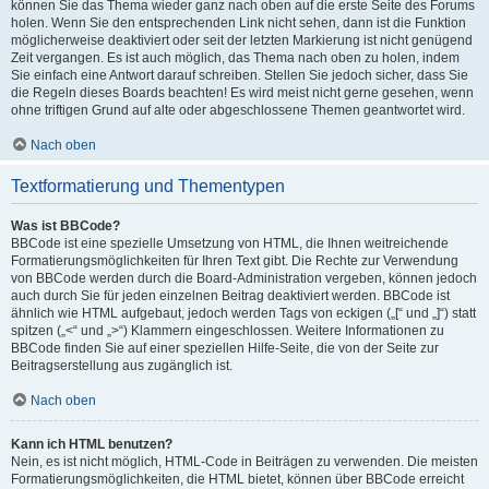
können Sie das Thema wieder ganz nach oben auf die erste Seite des Forums
holen. Wenn Sie den entsprechenden Link nicht sehen, dann ist die Funktion
möglicherweise deaktiviert oder seit der letzten Markierung ist nicht genügend
Zeit vergangen. Es ist auch möglich, das Thema nach oben zu holen, indem
Sie einfach eine Antwort darauf schreiben. Stellen Sie jedoch sicher, dass Sie
die Regeln dieses Boards beachten! Es wird meist nicht gerne gesehen, wenn
ohne triftigen Grund auf alte oder abgeschlossene Themen geantwortet wird.
Nach oben
Textformatierung und Thementypen
Was ist BBCode?
BBCode ist eine spezielle Umsetzung von HTML, die Ihnen weitreichende
Formatierungsmöglichkeiten für Ihren Text gibt. Die Rechte zur Verwendung
von BBCode werden durch die Board-Administration vergeben, können jedoch
auch durch Sie für jeden einzelnen Beitrag deaktiviert werden. BBCode ist
ähnlich wie HTML aufgebaut, jedoch werden Tags von eckigen („[“ und „]“) statt
spitzen („<“ und „>“) Klammern eingeschlossen. Weitere Informationen zu
BBCode finden Sie auf einer speziellen Hilfe-Seite, die von der Seite zur
Beitragserstellung aus zugänglich ist.
Nach oben
Kann ich HTML benutzen?
Nein, es ist nicht möglich, HTML-Code in Beiträgen zu verwenden. Die meisten
Formatierungsmöglichkeiten, die HTML bietet, können über BBCode erreicht