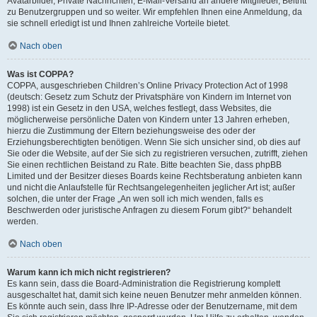
Avatarbilder, Private Nachrichten, E-Mail-Versand an andere Mitglieder, Beitritt
zu Benutzergruppen und so weiter. Wir empfehlen Ihnen eine Anmeldung, da
sie schnell erledigt ist und Ihnen zahlreiche Vorteile bietet.
Nach oben
Was ist COPPA?
COPPA, ausgeschrieben Children’s Online Privacy Protection Act of 1998
(deutsch: Gesetz zum Schutz der Privatsphäre von Kindern im Internet von
1998) ist ein Gesetz in den USA, welches festlegt, dass Websites, die
möglicherweise persönliche Daten von Kindern unter 13 Jahren erheben,
hierzu die Zustimmung der Eltern beziehungsweise des oder der
Erziehungsberechtigten benötigen. Wenn Sie sich unsicher sind, ob dies auf
Sie oder die Website, auf der Sie sich zu registrieren versuchen, zutrifft, ziehen
Sie einen rechtlichen Beistand zu Rate. Bitte beachten Sie, dass phpBB
Limited und der Besitzer dieses Boards keine Rechtsberatung anbieten kann
und nicht die Anlaufstelle für Rechtsangelegenheiten jeglicher Art ist; außer
solchen, die unter der Frage „An wen soll ich mich wenden, falls es
Beschwerden oder juristische Anfragen zu diesem Forum gibt?“ behandelt
werden.
Nach oben
Warum kann ich mich nicht registrieren?
Es kann sein, dass die Board-Administration die Registrierung komplett
ausgeschaltet hat, damit sich keine neuen Benutzer mehr anmelden können.
Es könnte auch sein, dass Ihre IP-Adresse oder der Benutzername, mit dem