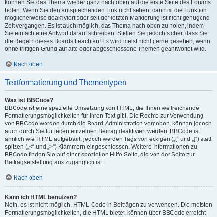
können Sie das Thema wieder ganz nach oben auf die erste Seite des Forums
holen. Wenn Sie den entsprechenden Link nicht sehen, dann ist die Funktion
möglicherweise deaktiviert oder seit der letzten Markierung ist nicht genügend
Zeit vergangen. Es ist auch möglich, das Thema nach oben zu holen, indem
Sie einfach eine Antwort darauf schreiben. Stellen Sie jedoch sicher, dass Sie
die Regeln dieses Boards beachten! Es wird meist nicht gerne gesehen, wenn
ohne triftigen Grund auf alte oder abgeschlossene Themen geantwortet wird.
Nach oben
Textformatierung und Thementypen
Was ist BBCode?
BBCode ist eine spezielle Umsetzung von HTML, die Ihnen weitreichende
Formatierungsmöglichkeiten für Ihren Text gibt. Die Rechte zur Verwendung
von BBCode werden durch die Board-Administration vergeben, können jedoch
auch durch Sie für jeden einzelnen Beitrag deaktiviert werden. BBCode ist
ähnlich wie HTML aufgebaut, jedoch werden Tags von eckigen („[“ und „]“) statt
spitzen („<“ und „>“) Klammern eingeschlossen. Weitere Informationen zu
BBCode finden Sie auf einer speziellen Hilfe-Seite, die von der Seite zur
Beitragserstellung aus zugänglich ist.
Nach oben
Kann ich HTML benutzen?
Nein, es ist nicht möglich, HTML-Code in Beiträgen zu verwenden. Die meisten
Formatierungsmöglichkeiten, die HTML bietet, können über BBCode erreicht