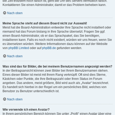
die Zeit trotzdem noch falsch ist, geht die Uhr des Servers vermutlich falsch.
Kontaktieren Sie einen Administrator, damit er das Problem beheben kann.
Nach oben
Meine Sprache steht auf diesem Board nicht zur Auswahl!
Meist hat die Board-Administration entweder Ihre Sprache nicht installiert oder
niemand hat das Forum bislang in Ihre Sprache übersetzt. Fragen Sie ggf.
einen Board-Administrator, ob er das Sprachpaket, das Sie benötigen,
installieren kann. Falls es noch nicht existiert, würden wir uns freuen, wenn Sie
es übersetzen würden. Weitere Informationen dazu können auf der Website
von
phpBB Limited
oder auf
phpBB.de
gefunden werden.
Nach oben
Was sind das für Bilder, die bei meinem Benutzernamen angezeigt werden?
In der Beitragsansicht können zwei Bilder bei Ihrem Benutzernamen stehen.
Eines dieser Bilder ist meist mit Ihrem Rang verknüpft: Oft sind dies Sterne,
Kästchen oder Punkte, die Ihre Beitragszahl oder Ihren Status im Forum
angeben. Das andere, meist größere, Bild wird auch als „Avatar“ bezeichnet.
Es handelt sich hierbei in der Regel um ein persönliches Bild, welches von
Benutzer zu Benutzer unterschiedlich ist.
Nach oben
Wie verwende ich einen Avatar?
In Ihrem persönlichen Bereich können Sie unter „Profil“ einen Avatar über eine