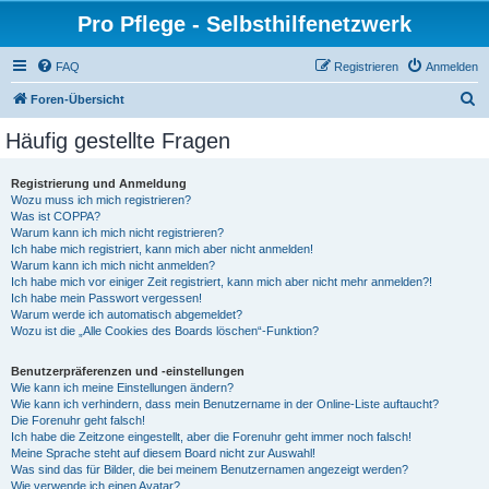
Pro Pflege - Selbsthilfenetzwerk
FAQ
Registrieren
Anmelden
S
Foren-Übersicht
u
Häufig gestellte Fragen
c
h
Registrierung und Anmeldung
Wozu muss ich mich registrieren?
e
Was ist COPPA?
Warum kann ich mich nicht registrieren?
Ich habe mich registriert, kann mich aber nicht anmelden!
Warum kann ich mich nicht anmelden?
Ich habe mich vor einiger Zeit registriert, kann mich aber nicht mehr anmelden?!
Ich habe mein Passwort vergessen!
Warum werde ich automatisch abgemeldet?
Wozu ist die „Alle Cookies des Boards löschen“-Funktion?
Benutzerpräferenzen und -einstellungen
Wie kann ich meine Einstellungen ändern?
Wie kann ich verhindern, dass mein Benutzername in der Online-Liste auftaucht?
Die Forenuhr geht falsch!
Ich habe die Zeitzone eingestellt, aber die Forenuhr geht immer noch falsch!
Meine Sprache steht auf diesem Board nicht zur Auswahl!
Was sind das für Bilder, die bei meinem Benutzernamen angezeigt werden?
Wie verwende ich einen Avatar?