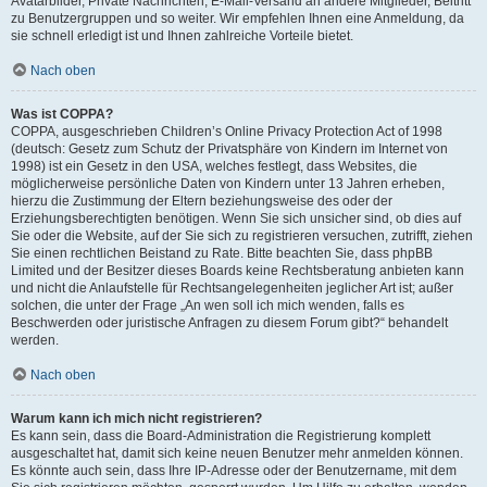
Avatarbilder, Private Nachrichten, E-Mail-Versand an andere Mitglieder, Beitritt
zu Benutzergruppen und so weiter. Wir empfehlen Ihnen eine Anmeldung, da
sie schnell erledigt ist und Ihnen zahlreiche Vorteile bietet.
Nach oben
Was ist COPPA?
COPPA, ausgeschrieben Children’s Online Privacy Protection Act of 1998
(deutsch: Gesetz zum Schutz der Privatsphäre von Kindern im Internet von
1998) ist ein Gesetz in den USA, welches festlegt, dass Websites, die
möglicherweise persönliche Daten von Kindern unter 13 Jahren erheben,
hierzu die Zustimmung der Eltern beziehungsweise des oder der
Erziehungsberechtigten benötigen. Wenn Sie sich unsicher sind, ob dies auf
Sie oder die Website, auf der Sie sich zu registrieren versuchen, zutrifft, ziehen
Sie einen rechtlichen Beistand zu Rate. Bitte beachten Sie, dass phpBB
Limited und der Besitzer dieses Boards keine Rechtsberatung anbieten kann
und nicht die Anlaufstelle für Rechtsangelegenheiten jeglicher Art ist; außer
solchen, die unter der Frage „An wen soll ich mich wenden, falls es
Beschwerden oder juristische Anfragen zu diesem Forum gibt?“ behandelt
werden.
Nach oben
Warum kann ich mich nicht registrieren?
Es kann sein, dass die Board-Administration die Registrierung komplett
ausgeschaltet hat, damit sich keine neuen Benutzer mehr anmelden können.
Es könnte auch sein, dass Ihre IP-Adresse oder der Benutzername, mit dem