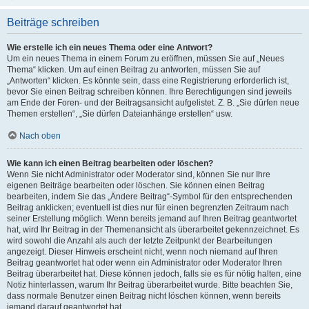
Beiträge schreiben
Wie erstelle ich ein neues Thema oder eine Antwort?
Um ein neues Thema in einem Forum zu eröffnen, müssen Sie auf „Neues
Thema“ klicken. Um auf einen Beitrag zu antworten, müssen Sie auf
„Antworten“ klicken. Es könnte sein, dass eine Registrierung erforderlich ist,
bevor Sie einen Beitrag schreiben können. Ihre Berechtigungen sind jeweils
am Ende der Foren- und der Beitragsansicht aufgelistet. Z. B. „Sie dürfen neue
Themen erstellen“, „Sie dürfen Dateianhänge erstellen“ usw.
Nach oben
Wie kann ich einen Beitrag bearbeiten oder löschen?
Wenn Sie nicht Administrator oder Moderator sind, können Sie nur Ihre
eigenen Beiträge bearbeiten oder löschen. Sie können einen Beitrag
bearbeiten, indem Sie das „Ändere Beitrag“-Symbol für den entsprechenden
Beitrag anklicken; eventuell ist dies nur für einen begrenzten Zeitraum nach
seiner Erstellung möglich. Wenn bereits jemand auf Ihren Beitrag geantwortet
hat, wird Ihr Beitrag in der Themenansicht als überarbeitet gekennzeichnet. Es
wird sowohl die Anzahl als auch der letzte Zeitpunkt der Bearbeitungen
angezeigt. Dieser Hinweis erscheint nicht, wenn noch niemand auf Ihren
Beitrag geantwortet hat oder wenn ein Administrator oder Moderator Ihren
Beitrag überarbeitet hat. Diese können jedoch, falls sie es für nötig halten, eine
Notiz hinterlassen, warum Ihr Beitrag überarbeitet wurde. Bitte beachten Sie,
dass normale Benutzer einen Beitrag nicht löschen können, wenn bereits
jemand darauf geantwortet hat.