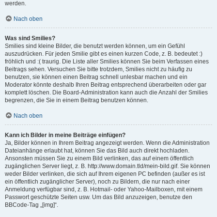
werden.
Nach oben
Was sind Smilies?
Smilies sind kleine Bilder, die benutzt werden können, um ein Gefühl
auszudrücken. Für jeden Smilie gibt es einen kurzen Code, z. B. bedeutet :)
fröhlich und :( traurig. Die Liste aller Smilies können Sie beim Verfassen eines
Beitrags sehen. Versuchen Sie bitte trotzdem, Smilies nicht zu häufig zu
benutzen, sie können einen Beitrag schnell unlesbar machen und ein
Moderator könnte deshalb Ihren Beitrag entsprechend überarbeiten oder gar
komplett löschen. Die Board-Administration kann auch die Anzahl der Smilies
begrenzen, die Sie in einem Beitrag benutzen können.
Nach oben
Kann ich Bilder in meine Beiträge einfügen?
Ja, Bilder können in Ihrem Beitrag angezeigt werden. Wenn die Administration
Dateianhänge erlaubt hat, können Sie das Bild auch direkt hochladen.
Ansonsten müssen Sie zu einem Bild verlinken, das auf einem öffentlich
zugänglichen Server liegt, z. B. http://www.domain.tld/mein-bild.gif. Sie können
weder Bilder verlinken, die sich auf Ihrem eigenen PC befinden (außer es ist
ein öffentlich zugänglicher Server), noch zu Bildern, die nur nach einer
Anmeldung verfügbar sind, z. B. Hotmail- oder Yahoo-Mailboxen, mit einem
Passwort geschützte Seiten usw. Um das Bild anzuzeigen, benutze den
BBCode-Tag „[img]“.