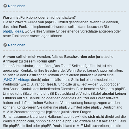
Nach oben
Warum ist Funktion x oder y nicht enthalten?
Diese Software wurde von phpBB Limited geschrieben. Wenn Sie denken,
dass eine Funktion implementiert werden sollte, dann besuchen Sie
phpBB Ideas
, wo Sie Ihre Stimme für bestehende Vorschläge abgeben oder
neue Funktionen vorschlagen können.
Nach oben
An wen soll ich mich wenden, falls es Beschwerden oder juristische
Anfragen zu diesem Forum gibt?
Jeder Administrator, der auf der „Das Team“-Seite aufgeführt ist, ist ein
geeigneter Kontakt für Ihre Beschwerde. Wenn Sie so keine Antwort erhalten,
sollten Sie den Besitzer der Domain kontaktieren (führen Sie dazu eine
„WHOIS“-Abfrage
durch) oder — falls diese Seite bei einem kostenlosen
Webhoster wie z. B. Yahoo!, free.fr, funpic.de usw. liegt — den Support oder
den Abuse-Kontakt des betreffenden Dienstes. Bitte beachten Sie, dass phpBB
Limited (phpBB.com) und phpBB Deutschland e. V. (phpBB.de)
absolut keinen
Einfluss
auf die Benutzung oder den oder die Benutzer der Forensoftware
haben und dafür in keiner Weise zur Verantwortung herangezogen werden
können. Kontaktieren Sie daher nie phpBB Limited oder phpBB Deutschland
e. V. in Zusammenhang mit jeglichen juristischen Fragen
(Unterlassungserklärungen, Haftungsfragen usw.), die
sich nicht direkt
auf die
Website phpbb.com, phpbb.de oder die phpBB-Software selbst beziehen. Falls
Sie phpBB Limited oder phpBB Deutschland e. V. E-Mails schreiben, die die